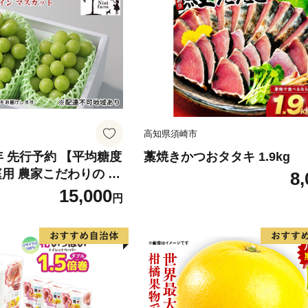
高知県須崎市
6年 先行予約 【平均糖度
藁焼きかつおタタキ 1.9kg
庭用 農家こだわりの シ
8,
ット 2～3房 合計約1.
15,000
円
葡萄 岡山県産 国産 フル
ini farm 農家 直送 】