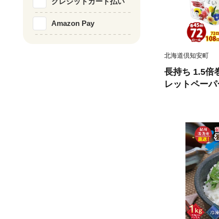
クレジットカード払い
Amazon Pay
北海道倶知安町
長持ち 1.5
レットペーパー
ール 全18種
香り付き 日本
備品 ペーパー
備蓄 送料無料
品