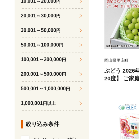
10,001～20,000
円
20,001～30,000
円
30,001～50,000
円
50,001～100,000
円
100,001～200,000
円
岡山県里庄町
ぶどう 202
200,001～500,000
円
20度】 ご家
ャイン マスカ
500,001～1,000,000
円
2kg ブドウ 
ーツ 果物 【 N
1,000,001
円以上
絞り込み条件