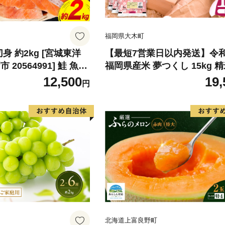
福岡県大木町
身 約2kg [宮城東洋
【最短7営業日以内発送】令
20564991] 鮭 魚介
福岡県産米 夢つくし 15kg 精
リ 規格外 不揃い さけ
北海道・沖縄・離島は配送不
12,500
19,
円
シャケ 切り身 冷凍 家
弁当 支援 サーモン 銀
わけあり
北海道上富良野町