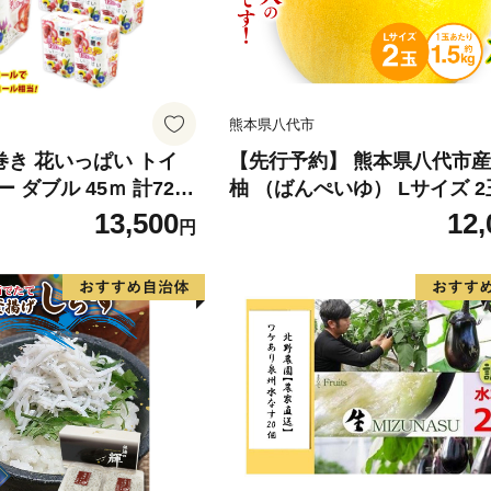
熊本県八代市
倍巻き 花いっぱい トイ
【先行予約】 熊本県八代市産
 ダブル 45ｍ 計72ロ
柚 （ばんぺいゆ） Lサイズ 2
 花柄 プリント ハーブ
橘 みかん 果物 くだもの フ
13,500
12,
円
製 まとめ買い 防災 常
おやつ 特産 熊本県 八代市 【2
 エコ 日用雑貨 消耗品
年12月上旬より順次発送】
 北海道 倶知安町 日用