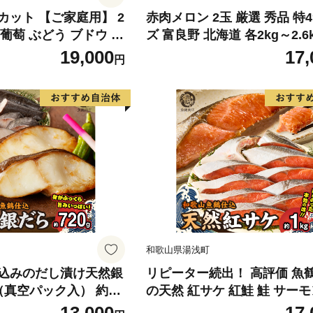
カット 【ご家庭用】 2
赤肉メロン 2玉 厳選 秀品 特
) 葡萄 ぶどう ブドウ フ
ズ 富良野 北海道 各2kg～2.6k
くだもの 果実 旬の果物
セット ファーム富良野 メロン
19,000
17,
円
香川 香川県 東かがわ
ん 果物 くだもの フルーツ 
旬の果物 旬のフルーツ
和歌山県湯浅町
込みのだし漬け天然銀
リピーター続出！ 高評価 魚
真空パック入） 約72
の天然 紅サケ 紅鮭 鮭 サーモ
独自製法 良質な脂 ふっ
身 切り身 約1kg レビュー高