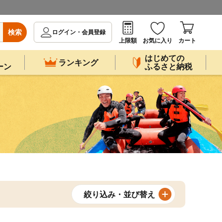
検索
ログイン・会員登録
上限額
お気に入り
カート
はじめての
ランキング
ーン
ふるさと納税
絞り込み・並び替え