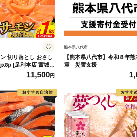
熊本県八代市
ン 切り落とし おさし
【熊本県八代市】令和８年熊
5gx8p [足利本店 宮城県
震 災害支援
4313] 魚 魚介類 鮭 お
11,500
1,
円
 刺身 生 生食 個包装
 海鮮 海鮮丼 魚介