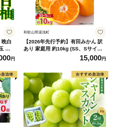
和歌山県湯浅町
 晩白
【2026年先行予約】有田みかん 訳
玉 柑
あり 家庭用 約10kg (SS、Sサイズ)
ルーツ
みかん 温州みかん フルーツ 柑橘 果
000
15,000
円
円
026
物 果実 ジューシー 人気 国産 食べ
物 和歌山県 湯浅町 送料無料_ZJ60
98