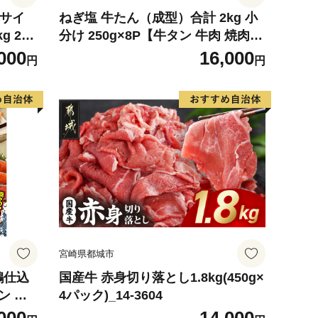
4サイ
ねぎ塩 牛たん（成型）合計 2kg 小
g 2玉
分け 250g×8P【牛タン 牛肉 焼肉用
 めろ
薄切り 訳あり サイズ不揃い】
000
16,000
円
円
デザート
宮崎県都城市
鶴仕込
国産牛 赤身切り落とし1.8kg(450g×
ン 切
4パック)_14-3604
評価 小