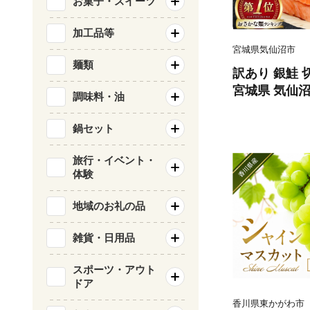
お菓子・スイーツ
加工品等
宮城県気仙沼市
麺類
訳あり 銀鮭 切
宮城県 気仙沼市 
調味料・油
類 海鮮 訳ア
サケ 鮭切身 
鍋セット
庭用 おかず 
鮭切り身 魚 
旅行・イベント・
体験
地域のお礼の品
雑貨・日用品
スポーツ・アウト
ドア
香川県東かがわ市