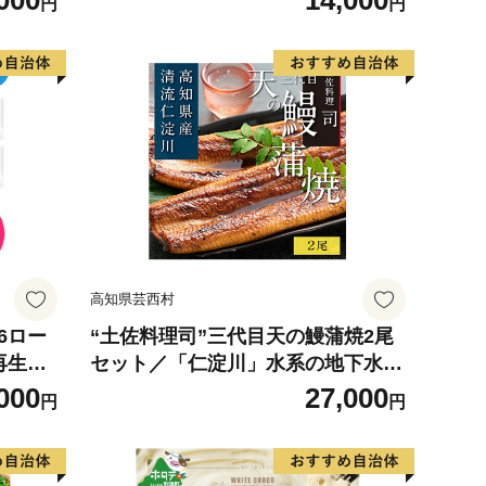
000
14,000
円
円
 使用
の幸 海
お弁当
り寄せ
317
高知県芸西村
6ロー
“土佐料理司”三代目天の鰻蒲焼2尾
 再生紙
セット／「仁淀川」水系の地下水使
 無香料
用 完全無投薬養殖 国産・高知県産
000
27,000
円
円
 送料無
〈高知市共通返礼品〉うなぎ 真空
パック （ウナギう・たれセット）