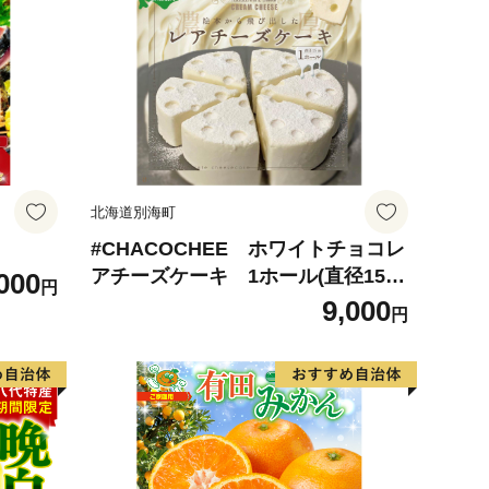
北海道別海町
#CHACOCHEE ホワイトチョコレ
アチーズケーキ 1ホール(直径15c
000
円
m)（北海道,別海町,チーズ,ちーず,
9,000
円
チーズケーキ,ふるさと納税）