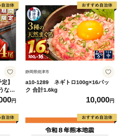
静岡県焼津市
予定】
a10-1289 ネギトロ100g×16パッ
うなぎ
ク 合計1.6kg
3
000
10,000
円
円