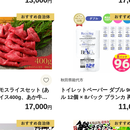
13,000
17,
円
 身質 甘み 旨味 白身
分け 真空パック 梅酒 真昆布
 北海道南産 真こんぶ
だし まろやか 天然 鮭 魚 海
け ムニエル 味噌漬け
鮮 魚介 食品 食べ物 おかず 
町 送料無料_G7334
水産加工品 冷凍 グルメ お取
和歌山県 湯浅町 送料無料_G7
秋田県能代市
モスライスセット (あ
トイレットペーパー ダブル 9
イス400g、あか牛の
ル 12個 × 8パック ブランカ
き)
100％ 芯あり 日用品 消耗品
17,000
11,
円
生活用品 備蓄 秋田県 能代市
料 《能代製紙》