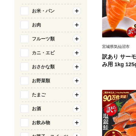
お米・パン
お肉
フルーツ類
宮城県気仙沼市
カニ・エビ
訳あり サーモ
み用 1kg 12
おさかな類
気仙沼市 2056
刺し身 刺し身
お野菜類
チリ銀鮭 銀鮭
たまご
お酒
お飲み物