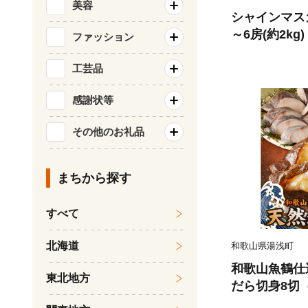
美容
シャインマス
～6房(約2kg
ファッション
ルーツ 果物 
旬のフルーツ 
工芸品
市
感謝状等
その他のお礼品
まちから探す
すべて
北海道
和歌山県湯浅町
和歌山魚鶴仕
東北地方
だら切身8切（
0g 小分け 