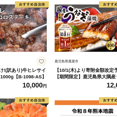
鹿児島県鹿屋市
!(訳あり)牛ヒレサイ
【10/1(木)より寄附金額改定
000g【B-1098-AS】
【期間限定】鹿児島県大隅産
蒲焼4尾（400g） KN007-02
10,000
12,
円