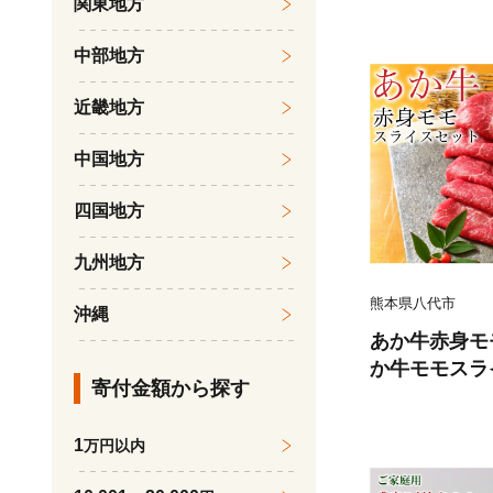
関東地方
くら 柔らかい
魚のトロ 梅酒
中部地方
だし漬け 煮付
鍋物 冷凍 湯浅
近畿地方
中国地方
四国地方
九州地方
熊本県八代市
沖縄
あか牛赤身モ
か牛モモスラ
寄付金額から探す
たれ200ml付
1
万円以内