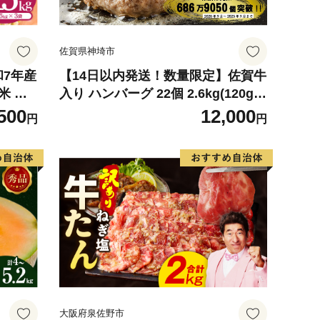
佐賀県神埼市
和7年産
【14日以内発送！数量限定】佐賀牛
米 ※
入り ハンバーグ 22個 2.6kg(120g×
可
22個)【佐賀牛 黒毛和牛 ブランド牛
500
12,000
円
円
九州 ハンバーグ 牛肉 豚肉 国産 お
弁当 おかず 惣菜 おすすめ 人気】(H
083106)
大阪府泉佐野市