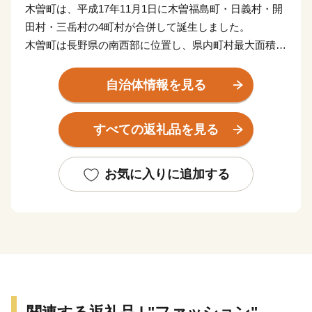
木曽町は、平成17年11月1日に木曽福島町・日義村・開
田村・三岳村の4町村が合併して誕生しました。
木曽町は長野県の南西部に位置し、県内町村最大面積
476.03キロ平方メートルで総面積の90％を山林が占める
緑豊かな山間の町です。西に木曽御嶽山、東には中央ア
自治体情報を見る
ルプス木曽駒ケ岳がそびえています。町の中央には木曽
川が流れ、その流域に沿って国道19号とJR中央本線が
すべての返礼品を見る
走っています。木曽町全体としては、夏と冬、昼と夜の
寒暖の差が大きい内陸性気候で、四季折々の自然風景が
人々の暮らしや生活環境を支えています。
お気に入りに追加する