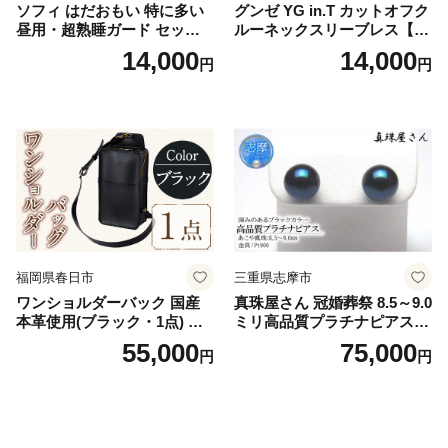
ソフィ はだおもい 特に多い
グンゼ YG in.T カットオフク
昼用・超熟睡ガード セット
ルーネックスリーブレス【Y
羽付き ナプキン 生理用品 サ
V2618P】Lサイズ クリアベ
14,000
14,000
円
円
ニタリー ユニ・チャーム
ージュ3枚セット [№5716-04
32]
福岡県春日市
三重県志摩市
ワンショルダーバック 国産
真珠屋さん 冠婚葬祭 8.5～9.0
本革使用(ブラック・1点) 鞄
ミリ高品質プラチナピアス P
バック バッグ カバン レザー
t900 志摩産アコヤ真珠 ブラ
55,000
75,000
円
円
国産 日本製 牛革 黒 革 革製
ックパール 黒真珠
品 手作り 男性 女性 レディー
ス メンズ【ksg1307-bk】【Z
enis】