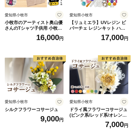
愛知県小牧市
愛知県小牧市
小牧市のアーティスト奥山優
【リュミエラ】UVレジン ビ
さんのTシャツ子供用 小牧市
バーチェ レジンキット ハン
制70周年記念
ドメイド レジンクラフト ア
16,000
17,000
円
円
クセサリーキット 手作り セ
ット レジン LEDライト
愛知県小牧市
愛知県小牧市
シルクフラワーコサージュ
ドライ風フラワーコサージュ
(ピンク系/レッド系/オレンジ
9,000
円
系/ホワイト系/イエロー系/グ
7,000
円
リーン系/ブルー系）