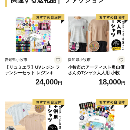
関連する返礼品 | "ファッション"
愛知県小牧市
愛知県小牧市
【リュミエラ】UVレジン フ
小牧市のアーティスト奥山優
ァンシーセット レジンキッ
さんのTシャツ大人用 小牧市
ト ハンドメイド レジンクラ
制70周年記念
24,000
18,000
円
円
フト アクセサリーキット 手
作り セット レジン LEDライ
ト