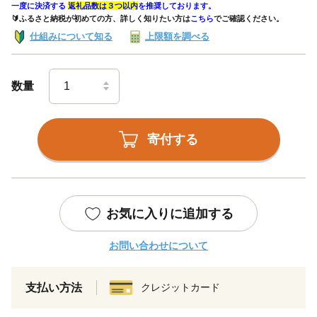
一度に決済する
返礼品数は３つ以内
を推奨しております。
🔰ふるさと納税が初めての方、詳しく知りたい方は
こちら
でご確認ください。
仕組みについて知る
上限額を調べる
数量
寄付する
お気に入りに追加する
お問い合わせについて
支払い方法
クレジットカード