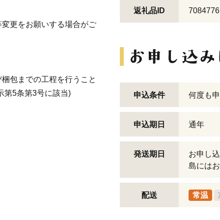
返礼品ID
7084776
等変更をお願いする場合がご
び梱包までの工程を行うこと
第5条第3号に該当)
申込条件
何度も申
申込期日
通年
発送期日
お申し込
島にはお
配送
常温