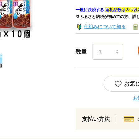
一度に決済する
返礼品数は３つ以
🔰ふるさと納税が初めての方、詳
仕組みについて知る
数量
お気
お
支払い方法