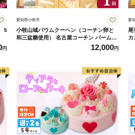
愛知県小牧市
愛
 5
小牧山城バウムクーヘン（コーチン卵と
尾
和三盆糖使用） 名古屋コーチン バームク
カ
ーヘン 和三盆 小牧銘菓 バウムクーヘン
ラ
0
12,000
円
円
常温 愛知県 小牧市 アンプチベアやぐま
ア