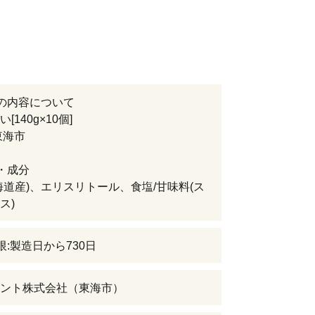
の内容について
[140g×10個]
東海市
・成分
海道産)、エリスリトール、食塩/甘味料(ス
ス)
限:製造日から730日
ント株式会社（東海市）