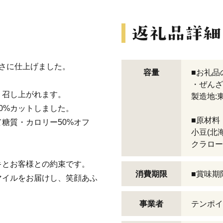
甘さに仕上げました。
容量
■お礼品
・ぜんざい
く召し上がれます。
製造地:
0%カットしました。
■原材料
糖質・カロリー50%オフ
小豆(北
クラロー
キとお客様との約束です。
消費期限
■賞味期
マイルをお届けし、笑顔あふ
事業者
テンポイ