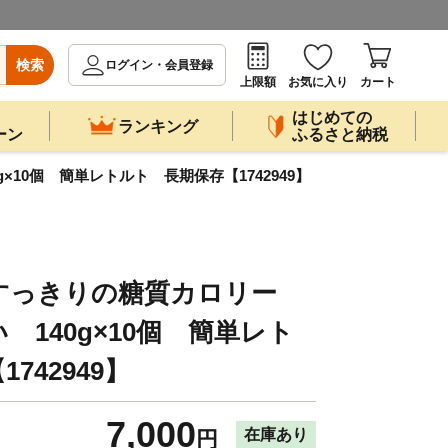
検索
ログイン・会員登録
上限額
お気に入り
カート
はじめての
ランキング
ーン
ふるさと納税
10個 簡単レトルト 長期保存【1742949】
すっきりの糖質カロリー
 140g×10個 簡単レト
742949】
7,000
在庫あり
円