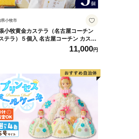
知県小牧市
張小牧黄金カステラ（名古屋コーチン
ステラ）５個入 名古屋コーチン カステ
 ザラメ 常温 愛知県 小牧市 アンプチベ
11,000
円
やぐま