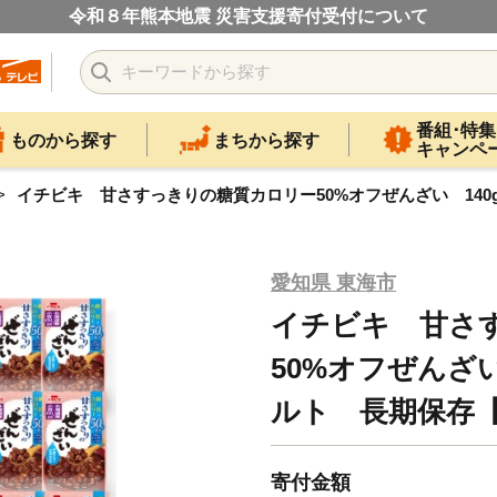
令和８年熊本地震 災害支援寄付受付について
番組･特集
ものから探す
まちから探す
キャンペ
イチビキ 甘さすっきりの糖質カロリー50%オフぜんざい 140g×
愛知県 東海市
イチビキ 甘さ
50%オフぜんざい
ルト 長期保存【1
寄付金額