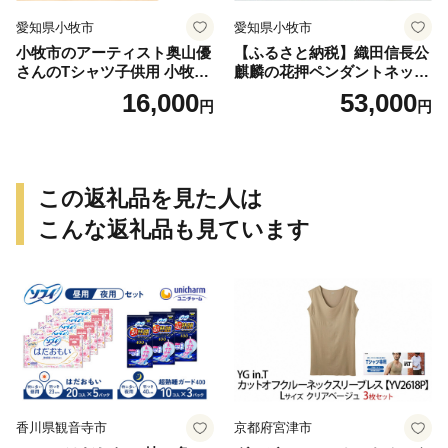
愛知県小牧市
愛知県小牧市
小牧市のアーティスト奥山優
【ふるさと納税】織田信長公
さんのTシャツ子供用 小牧市
麒麟の花押ペンダントネック
制70周年記念
レス
16,000
53,000
円
円
この返礼品を見た人は
こんな返礼品も見ています
香川県観音寺市
京都府宮津市