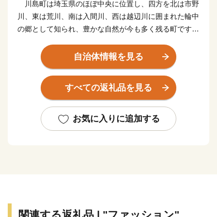
川島町は埼玉県のほぼ中央に位置し、四方を北は市野
川、東は荒川、南は入間川、西は越辺川に囲まれた輪中
の郷として知られ、豊かな自然が今も多く残る町です。
面積の約６０％が田畑で、その中心は「お米」です。
平坦な地形と豊かな水、気候など理想的な条件が整って
自治体情報を見る
おり、江戸時代には、お蔵米として川越藩に献上されて
いた由緒あるお米が産み出されています。
すべての返礼品を見る
また、町の特産として、県内でも有数の産地となって
いる「いちご」、県内最大の生産量を誇る「いちじく」
の栽培が盛んです。
お気に入りに追加する
新たな取り組みとして、町の魅力を地域住民が再認識
し、地域の誇りの象徴となり、また町外に対する認知度
向上、「訪れたい」、「買いたい」、「住みたい」と思
えるような町のイメージを図るため、 「かわじまブラ
ンド（＝KJブランド）」をたちあげました。KJブラン
ドとは、「自然（見渡す限りの田園風景、白鳥の飛来な
ど）」、「農産物（いちご、いちじく、川越藩のお蔵米
関連する返礼品 | "ファッション"