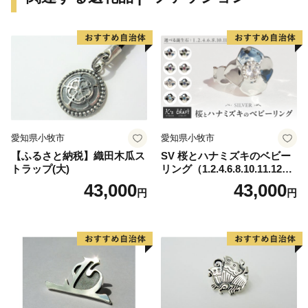
など）」、「食（すったて、呉汁など）」、「歴史文化
財（遠山記念館、廣徳寺大御堂など）」などに代表され
る地域資源を掘り起こし、川島町のＰＲを行っていくも
のです。
川島町は、ふるさと納税の対象団体として総務大臣か
ら指定を受けているため、本町に寄附した場合は、税制
上の特例控除を受けることができます。
愛知県小牧市
愛知県小牧市
【ふるさと納税】織田木瓜ス
SV 桜とハナミズキのベビー
トラップ(大)
リング（1.2.4.6.8.10.11.12
月）
43,000
43,000
円
円