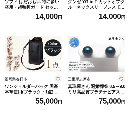
ソフィ はだおもい 特に多い
グンゼ YG in.T カットオフク
昼用・超熟睡ガード セット
ルーネックスリーブレス【Y
羽付き ナプキン 生理用品 サ
V2618P】Lサイズ クリアベ
14,000
14,000
円
円
ニタリー ユニ・チャーム
ージュ3枚セット [№5716-04
32]
福岡県春日市
三重県志摩市
ワンショルダーバック 国産
真珠屋さん 冠婚葬祭 8.5～9.0
本革使用(ブラック・1点) 鞄
ミリ高品質プラチナピアス P
バック バッグ カバン レザー
t900 志摩産アコヤ真珠 ブラ
55,000
75,000
円
円
国産 日本製 牛革 黒 革 革製
ックパール 黒真珠
品 手作り 男性 女性 レディー
ス メンズ【ksg1307-bk】【Z
enis】