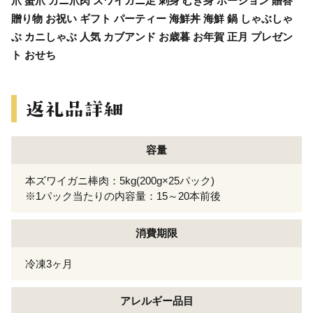
爪 蟹爪 カニ爪肉 ズワイガニ足 刺身 むき身 ポーション 贈答
贈り物 お祝い ギフト パーティー 海鮮丼 海鮮 鍋 しゃぶしゃ
ぶ カニしゃぶ 人気 カブアンド お歳暮 お年賀 正月 プレゼン
ト おせち
容量
本ズワイガニ棒肉：5kg(200g×25パック)
※1パック当たりの内容量：15～20本前後
消費期限
冷凍3ヶ月
アレルギー
品目