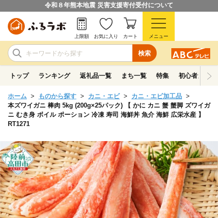
令和８年熊本地震 災害支援寄付受付について
上限額
お気に入り
カート
メニュー
検索
トップ
ランキング
返礼品一覧
まち一覧
特集
初心者ガイド
ホーム
ものから探す
カニ・エビ
カニ・エビ加工品
本ズワイガニ 棒肉 5kg (200g×25パック) 【 かに カニ 蟹 蟹脚 ズワイガ
ニ むき身 ボイル ポーション 冷凍 寿司 海鮮丼 魚介 海鮮 広栄水産 】
RT1271