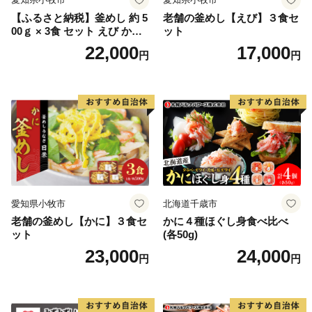
がい者の皆様に正式に委託しております。
【ふるさと納税】釜めし 約 5
老舗の釜めし【えび】３食セ
もしかすると、きちんと梱包されているか心配される方
00ｇ × 3食 セット えび かに
ット
もいるかもしれません。もちろん様々な障がいにより苦
海のめぐみ 老舗 急速冷凍 レ
22,000
17,000
円
円
ンチン 時短 簡単調理 食品 加
手な作業もありますが、皆さんの高い集中力と一つ一つ
工品 ご飯 お弁当 おにぎり お
の丁寧な作業には頭が下がります。
茶漬け お取り寄せ お取り寄
また、ふるさと納税は市の事業ということで自分達が
せグルメ 愛知県 小牧市 送料
無料
「市に役立つ仕事をしているんだ」と誇りを持っていま
す。手を抜くことはありません。
ご寄附の使い道として障がい者の皆様への支援をするの
ではなく、一歩進んだ直接的な取組みにより障がい者の
皆様の雇用を生み出しています。
愛知県小牧市
北海道千歳市
老舗の釜めし【かに】３食セ
かに４種ほぐし身食べ比べ
〇ふるさと納税を通じて想いを届ける
ット
(各50g)
全国の皆様からの応援のメッセージやご支援をいただい
23,000
24,000
円
円
ております。「震災の後、医療チームで来ました」「ボ
ランティアで炊き出しをしていました」等、震災の時だ
けでなく10年以上経った現在もずっと陸前高田を応援し