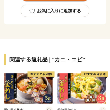
文化財「旧吉田家住宅主屋」の復旧をもって、ハード整
備は終了いたしました。
お気に入りに追加する
全国各地から陸前高田市へご支援いただき、お礼申し上
げます。
〇陸前高田市の魅力
春は桜、気仙川での渓流魚釣り、自然の中で温かな日差
しを受け、
夏は山車がぶつかる七夕、白砂青松の高田松原、
関連する返礼品 | "カニ・エビ"
秋はりんごやブドウ、秋の味覚に舌鼓み。各地で黄金の
稲穂が揺れています。
冬は雪も少なく過ごしやすく、虎舞いで新年を祝いま
す。
四季折々の陸前高田へ、ぜひ一度お越しください。
〇ふるさと納税を通じて障がい者の雇用を！
岩手県陸前高田市ではふるさと納税の返礼品の梱包を障
愛知県小牧市
愛知県小牧市