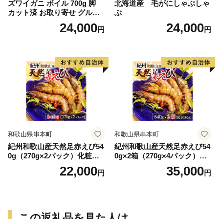
ズワイガニ ボイル 700g 脚
北海道産 毛がにしゃぶしゃ
カット済 お取り寄せ グルメ
ぶ
【北海道】【札幌バルナバフ
24,000
24,000
円
円
ーズ】
和歌山県串本町
和歌山県串本町
紀州和歌山産天然足赤えび54
紀州和歌山産天然足赤えび54
0g（270g×2パック）化粧箱
0g×2箱（270g×4パック）化
入 ※2026年12月上旬〜2027
粧箱入 ※2026年12月上旬〜2
22,000
35,000
円
円
年2月上旬頃順次発送予定
027年2月上旬頃順次発送予定
（お届け日指定不可）／海老
（お届け日指定不可）（お届
エビ えび クマエビ 足赤 天然
け日指定不可）／海老 エビ
おかず【uot772A】
えび クマエビ 足赤 天然 おか
ず【uot773A】
この返礼品を見た人は