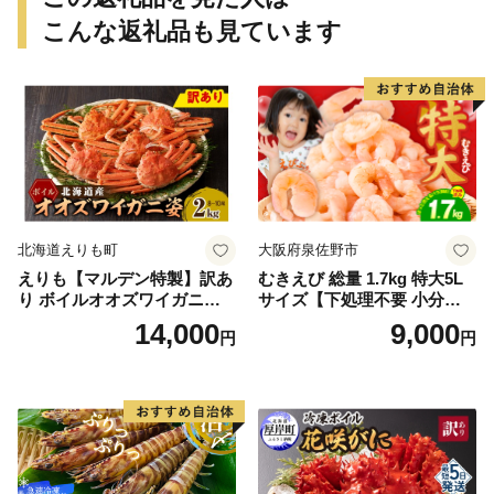
こんな返礼品も見ています
北海道えりも町
大阪府泉佐野市
えりも【マルデン特製】訳あ
むきえび 総量 1.7kg 特大5L
り ボイルオオズワイガニ姿2
サイズ【下処理不要 小分け 8
kg《1kg(４尾～５尾)×2》【e
50g×2P 訳あり サイズ不揃い
14,000
9,000
円
円
r002-051-a】 / ふるさと納税
バナメイエビ バラ凍結】
オオズワイガニ ズワイガニ
訳あり 北海道 日高 浜茹で ボ
イル済み 冷凍 カニ 蟹 かに
カニ味噌 甲羅 お得 格安 小ぶ
り 解凍 カニ鍋 甲羅焼き 海鮮
返礼品 特産品 新鮮 濃厚 旨み
簡単調理 家庭用 ギフト グル