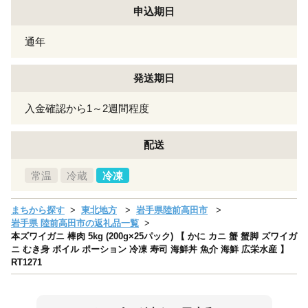
申込期日
通年
発送期日
入金確認から1～2週間程度
配送
常温
冷蔵
冷凍
まちから探す
東北地方
岩手県陸前高田市
岩手県 陸前高田市の返礼品一覧
本ズワイガニ 棒肉 5kg (200g×25パック) 【 かに カニ 蟹 蟹脚 ズワイガ
ニ むき身 ボイル ポーション 冷凍 寿司 海鮮丼 魚介 海鮮 広栄水産 】
RT1271