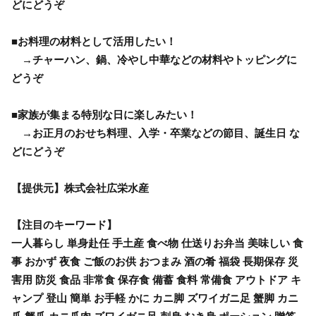
どにどうぞ
■お料理の材料として活用したい！
→チャーハン、鍋、冷やし中華などの材料やトッピングに
どうぞ
■家族が集まる特別な日に楽しみたい！
→お正月のおせち料理、入学・卒業などの節目、誕生日 な
どにどうぞ
【提供元】株式会社広栄水産
【注目のキーワード】
一人暮らし 単身赴任 手土産 食べ物 仕送りお弁当 美味しい 食
事 おかず 夜食 ご飯のお供 おつまみ 酒の肴 福袋 長期保存 災
害用 防災 食品 非常食 保存食 備蓄 食料 常備食 アウトドア キ
ャンプ 登山 簡単 お手軽 かに カニ脚 ズワイガニ足 蟹脚 カニ