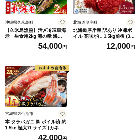
メ
沖縄県久米島町
北海道厚岸町
【久米島漁協】活〆冷凍車海
北海道厚岸産 訳あり 冷凍ボ
老 生食用2kg 海の幸 海鮮
イル 花咲がに 1.5kg前後 (3尾
車えび クルマエビ 高級食材
～5尾入) 蟹 花咲ガニ 魚介類
54,000
12,000
円
円
生食 刺身 鮮度抜群 プリプリ
魚介 [№5863-1090]
甘み 旨味 塩焼き 天ぷら 素揚
げ BBQ シーフード 贈答 贈
り物 お歳暮 お中元
宮城県気仙沼市
本 タラバガニ 脚 ボイル済 約
1.5kg 極太7Lサイズ [カネダ
イ 宮城県 気仙沼市 2056432
42,000
円
6] カニ かに 蟹 たらばがに た