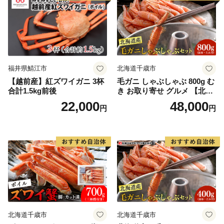
てくださる気持ちが大変ありがたく、大きな力をいただ
いております。
せっかくのご縁、これからは陸前高田が元気な姿と感謝
の気持ちを届ける番です。
陸前高田の返礼品を通して、私たちの想いが全国に、そ
して海の向こうまで届きますように。
福井県鯖江市
北海道千歳市
【越前産】紅ズワイガニ 3杯
毛ガニ しゃぶしゃぶ 800g む
合計1.5kg前後
き お取り寄せ グルメ 【北海
道】【札幌バルナバフーズ】
22,000
48,000
円
円
北海道千歳市
北海道千歳市