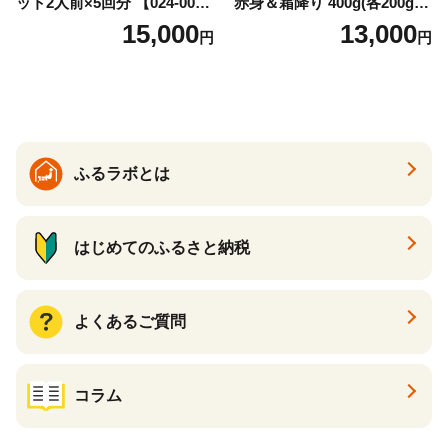
ット2人前×5回分 【024-002
赤身＆霜降り 400g(各200g×
7】
１P 計2P) 真空パック 冷凍
15,000
13,000
円
円
ふるラボとは
はじめてのふるさと納税
よくあるご質問
コラム