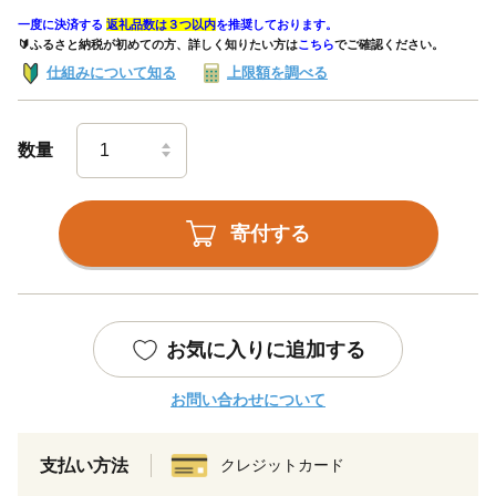
一度に決済する
返礼品数は３つ以内
を推奨しております。
🔰ふるさと納税が初めての方、詳しく知りたい方は
こちら
でご確認ください。
仕組みについて知る
上限額を調べる
数量
寄付する
お気に入りに追加する
お問い合わせについて
支払い方法
クレジットカード