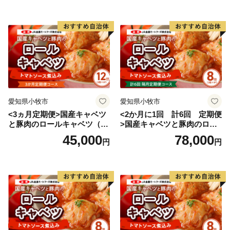
愛知県小牧市
愛知県小牧市
<3ヵ月定期便>国産キャベツ
<2か月に1回 計6回 定期便
と豚肉のロールキャベツ（6P
>国産キャベツと豚肉のロー
入り）
ルキャベツ（4P入り）
45,000
78,000
円
円