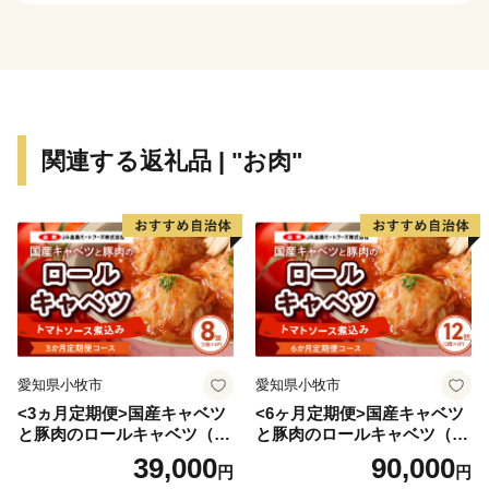
関連する返礼品 | "お肉"
愛知県小牧市
愛知県小牧市
<3ヵ月定期便>国産キャベツ
<6ヶ月定期便>国産キャベツ
と豚肉のロールキャベツ（4P
と豚肉のロールキャベツ（6P
入り）
入り）
39,000
90,000
円
円