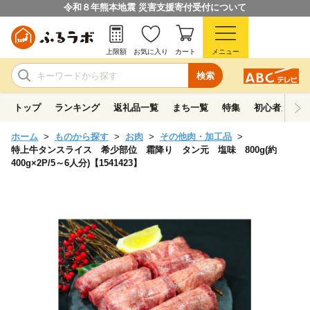
令和８年熊本地震 災害支援寄付受付について
上限額
お気に入り
カート
メニュー
検索
トップ
ランキング
返礼品一覧
まち一覧
特集
初心者ガイド
ホーム
ものから探す
お肉
その他肉・加工品
特上牛タンスライス 希少部位 霜降り タン元 塩味 800g(約
400g×2P/5～6人分)【1541423】