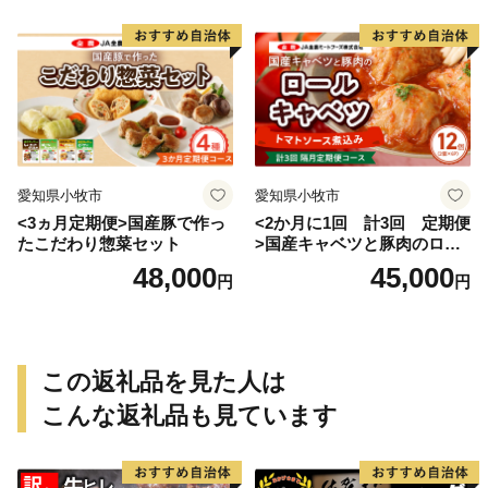
愛知県小牧市
愛知県小牧市
<3ヵ月定期便>国産豚で作っ
<2か月に1回 計3回 定期便
たこだわり惣菜セット
>国産キャベツと豚肉のロー
ルキャベツ（6P入り）
48,000
45,000
円
円
この返礼品を見た人は
こんな返礼品も見ています