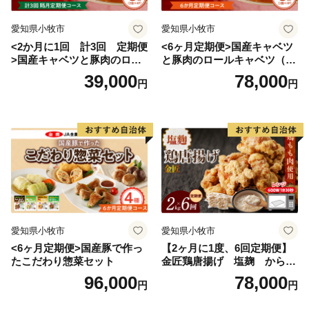
愛知県小牧市
愛知県小牧市
<2か月に1回 計3回 定期便
<6ヶ月定期便>国産キャベツ
>国産キャベツと豚肉のロー
と豚肉のロールキャベツ（4P
ルキャベツ（4P入り）
入り）
39,000
78,000
円
円
愛知県小牧市
愛知県小牧市
<6ヶ月定期便>国産豚で作っ
【2ヶ月に1度、6回定期便】
たこだわり惣菜セット
金匠鶏唐揚げ 塩麹 からあ
げ
96,000
78,000
円
円