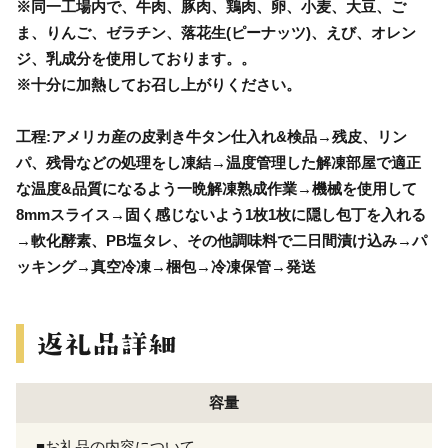
※同一工場内で、牛肉、豚肉、鶏肉、卵、小麦、大豆、ご
ま、りんご、ゼラチン、落花生(ピーナッツ)、えび、オレン
ジ、乳成分を使用しております。。
※十分に加熱してお召し上がりください。
工程:アメリカ産の皮剥き牛タン仕入れ&検品→残皮、リン
パ、残骨などの処理をし凍結→温度管理した解凍部屋で適正
な温度&品質になるよう一晩解凍熟成作業→機械を使用して
8mmスライス→固く感じないよう1枚1枚に隠し包丁を入れる
→軟化酵素、PB塩タレ、その他調味料で二日間漬け込み→パ
ッキング→真空冷凍→梱包→冷凍保管→発送
容量
■お礼品の内容について