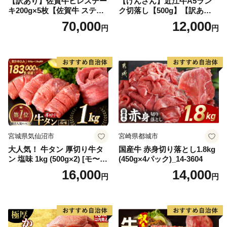
【訳あり】佐賀牛ヒレステー
【げんさん】近江牛A5ラン
キ200g×5枚【佐賀牛 ステー
ク切落し【500g】【訳あり】
キ ブランド肉 ヒレ肉 フィレ
【DG12W】
70,000
12,000
円
円
肉 ジューシー ヘルシー】(H0
65175)
宮城県気仙沼市
宮崎県都城市
大人気！ 牛タン 厚切り牛タ
国産牛 赤身切り落とし1.8kg
ン 塩味 1kg (500g×2) [モ〜ラ
(450g×4パック)_14-3604
ンド 宮城県 気仙沼市 205646
16,000
14,000
円
円
60] 肉 牛肉 精肉 牛たん 牛タ
ン塩 牛たん塩 冷凍 焼肉 BB
Q アウトドア バーベキュー
厚切り タン