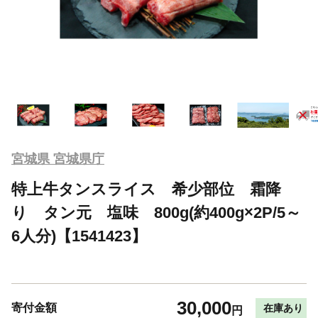
宮城県 宮城県庁
特上牛タンスライス 希少部位 霜降
り タン元 塩味 800g(約400g×2P/5～
6人分)【1541423】
30,000
寄付金額
在庫あり
円