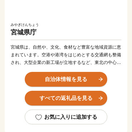
みやぎけんちょう
宮城県庁
宮城県は、自然や、文化、食材など豊富な地域資源に恵
まれています。空港や港湾をはじめとする交通網も整備
され、大型企業の新工場が立地するなど、東北の中心と
してますます重要な役割が期待されています。
東日本大震災により甚大な被害を受けましたが、再生と
自治体情報を見る
さらなる発展につながる「創造的な復興」に向けた取り
組みを推進し、県民の皆さんと力を合わせ、魅力ある宮
すべての返礼品を見る
城を築いてまいります。
お気に入りに追加する