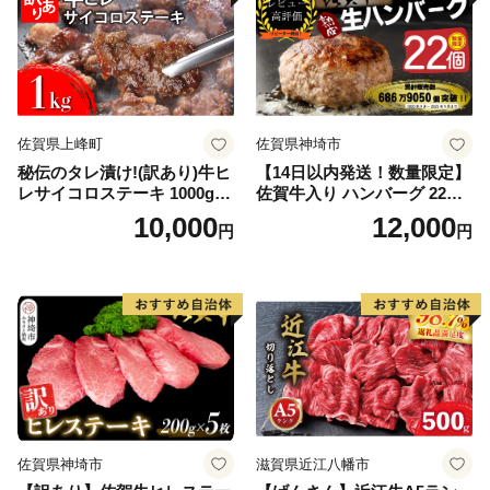
佐賀県上峰町
佐賀県神埼市
秘伝のタレ漬け!(訳あり)牛ヒ
【14日以内発送！数量限定】
レサイコロステーキ 1000g
佐賀牛入り ハンバーグ 22個
【B-1098-AS】
2.6kg(120g×22個)【佐賀牛
10,000
12,000
円
円
黒毛和牛 ブランド牛 九州 ハ
ンバーグ 牛肉 豚肉 国産 お弁
当 おかず 惣菜 おすすめ 人
気】(H083106)
佐賀県神埼市
滋賀県近江八幡市