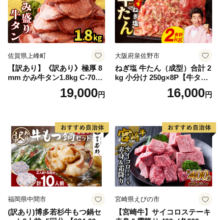
佐賀県上峰町
大阪府泉佐野市
【訳あり】《訳あり》極厚 8
ねぎ塩 牛たん（成型）合計 2
mm かみ牛タン1.8kg C-709-
kg 小分け 250g×8P【牛タン
AS
牛肉 焼肉用 薄切り 訳あり サ
19,000
16,000
円
円
イズ不揃い】
福岡県中間市
宮崎県えびの市
(訳あり)博多若杉牛もつ鍋セ
【宮崎牛】サイコロステーキ