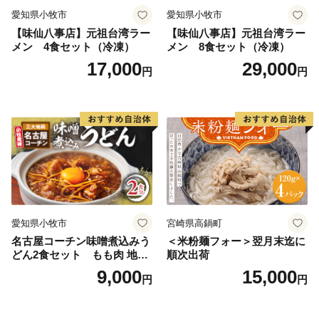
愛知県小牧市
愛知県小牧市
【味仙八事店】元祖台湾ラー
【味仙八事店】元祖台湾ラー
メン 4食セット（冷凍）
メン 8食セット（冷凍）
17,000
29,000
円
円
愛知県小牧市
宮崎県高鍋町
名古屋コーチン味噌煮込みう
＜米粉麺フォー＞翌月末迄に
どん2食セット もも肉 地鶏
順次出荷
味噌うどん
9,000
15,000
円
円