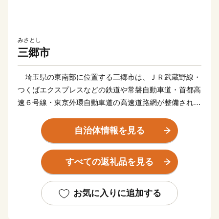
みさとし
三郷市
埼玉県の東南部に位置する三郷市は、ＪＲ武蔵野線・
つくばエクスプレスなどの鉄道や常磐自動車道・首都高
速６号線・東京外環自動車道の高速道路網が整備されて
おり、新三郷ららシティや三郷中央地区のまち開き、三
郷インターチェンジ周辺の土地区画整理などにより、人
自治体情報を見る
口増加と企業進出が進む一方で、豊かな自然に恵まれ、
四季折々の景色を楽しむことができる魅力あふれるまち
すべての返礼品を見る
として、にぎわいを見せています。
三郷市は道路交通網の整備も進んでいます。江戸川に
建設中の三郷流山橋が令和５年度に開通予定であるとと
お気に入りに追加する
もに、常磐自動車道三郷料金所スマートインターチェン
ジは、大型車も利用可能となっており、今後は、フルイ