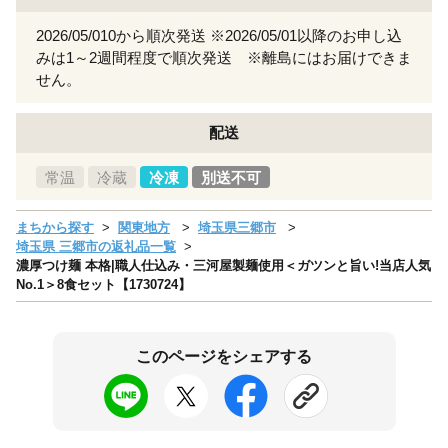
2026/05/010から順次発送 ※2026/05/01以降のお申し込
みは1～2週間程度で順次発送 ※離島にはお届けできま
せん。
配送
常温
冷蔵
冷凍
別送不可
まちから探す
関東地方
埼玉県三郷市
埼玉県 三郷市の返礼品一覧
濃厚つけ麺 本格|職人仕込み・三河屋製麺使用＜ガツンと旨い!当店人気
No.1＞8食セット【1730724】
このページをシェアする