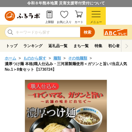
令和８年熊本地震 災害支援寄付受付について
上限額
お気に入り
カート
メニュー
検索
トップ
ランキング
返礼品一覧
まち一覧
特集
初心者ガイド
ホーム
ものから探す
麺類
その他麺類
濃厚つけ麺 本格|職人仕込み・三河屋製麺使用＜ガツンと旨い!当店人気
No.1＞8食セット【1730724】