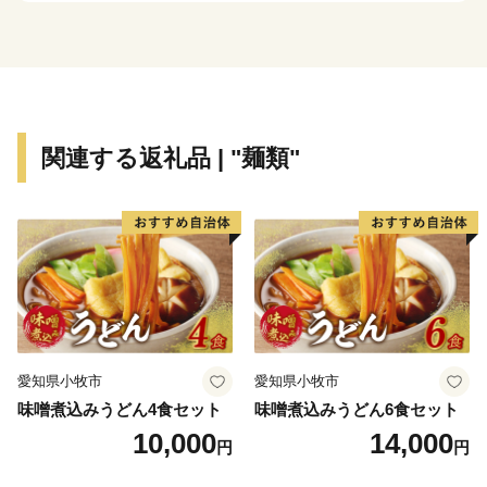
ンター化への整備を進めています。
三郷市は平成２５年３月に「日本一の読書のまち」を
宣言しました。「読書活動をとおして人と人との絆を結
び、誰もが、いつでも読書に親しみ、心豊かに暮らすこ
とができる、文化のかおり高いまち」を目指す将来像に
関連する返礼品 | "麺類"
掲げ、「全国家読ゆうびんコンクール」、「秋の読書ま
つり」など多くの事業を実施しています。
これまで続いてきた三郷市の発展をさらに飛躍させ、
「きらりとひかる田園都市みさと～人にも企業にも選ば
れる魅力的なまち～」の実現を目指し、これまで以上に
魅力あるまちづくりを進めてまいります。
愛知県小牧市
愛知県小牧市
味噌煮込みうどん4食セット
味噌煮込みうどん6食セット
10,000
14,000
円
円