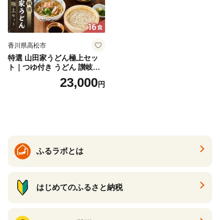
香川県高松市
特選 山田家うどん極上セッ
ト｜つゆ付き うどん 讃岐う
どん さぬきうどん 生麵 うど
23,000
円
んセット カレーうどん 生う
どん 食べ比べ 麺 麺類 ギフト
香川 香川県 高松
ふるラボとは
はじめてのふるさと納税