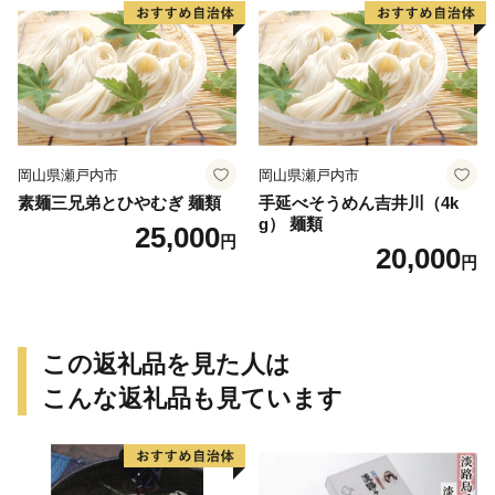
岡山県瀬戸内市
岡山県瀬戸内市
素麺三兄弟とひやむぎ 麺類
手延べそうめん吉井川（4k
g） 麺類
25,000
円
20,000
円
この返礼品を見た人は
こんな返礼品も見ています