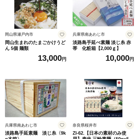
岡山県瀬戸内市
兵庫県南あわじ市
岡山生まれのたまごかけうど
淡路島手延べ素麺 淡じ糸 赤
ん 5個 麺類
帯 化粧箱【2,000ｇ】
13,000
10,000
円
円
兵庫県南あわじ市
奈良県桜井市
淡路島手延素麺 淡じ糸〈9k
ZI-62.【日本の素材のみ使
g木箱〉
用】麦坐 三輪素麺（50g×5束