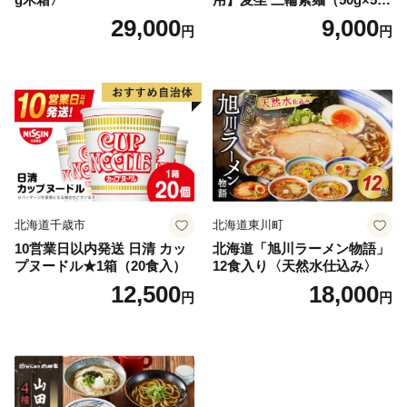
×4袋）
29,000
9,000
円
円
北海道千歳市
北海道東川町
10営業日以内発送 日清 カッ
北海道「旭川ラーメン物語」
プヌードル★1箱（20食入）
12食入り〈天然水仕込み〉
12,500
18,000
円
円