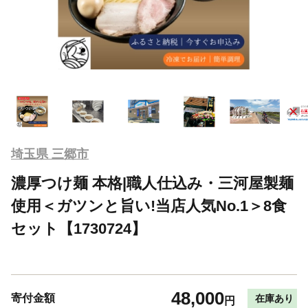
埼玉県 三郷市
濃厚つけ麺 本格|職人仕込み・三河屋製麺
使用＜ガツンと旨い!当店人気No.1＞8食
セット【1730724】
48,000
寄付金額
在庫あり
円