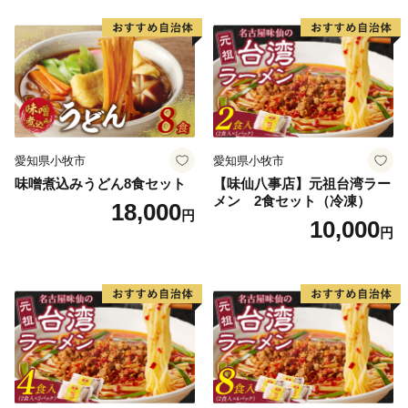
愛知県小牧市
愛知県小牧市
味噌煮込みうどん8食セット
【味仙八事店】元祖台湾ラー
メン 2食セット（冷凍）
18,000
円
10,000
円