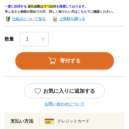
一度に決済する
返礼品数は３つ以内
を推奨しております。
🔰ふるさと納税が初めての方、詳しく知りたい方は
こちら
でご確認ください。
仕組みについて知る
上限額を調べる
数量
寄付する
お気に入りに追加する
お問い合わせについて
支払い方法
クレジットカード