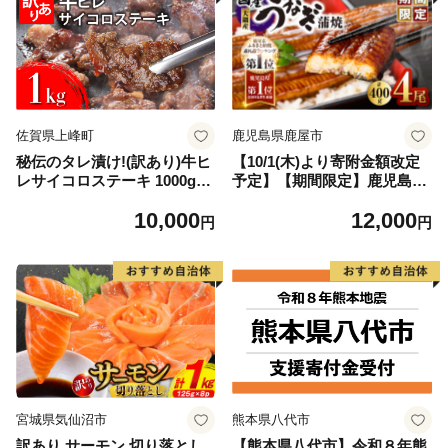
佐賀県上峰町
鹿児島県鹿屋市
秘伝のタレ漬け!(訳あり)牛ヒ
【10/1(木)より寄附金額改定
レサイコロステーキ 1000g
予定】【期間限定】鹿児島県
【B-1098-AS】
大隅産うなぎ蒲焼4尾（400
10,000
12,000
g） KN007-023
円
円
宮城県気仙沼市
熊本県八代市
訳あり サーモン 切り落とし
【熊本県八代市】令和８年熊