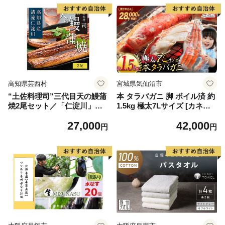
高知県芸西村
宮城県気仙沼市
“土佐料理司”三代目天の鰻蒲
本 タラバガニ 脚 ボイル済 約
焼2尾セット／「仁淀川」水
1.5kg 極太7Lサイズ [カネダ
系の地下水使用 完全無投薬養
イ 宮城県 気仙沼市 2056432
27,000
42,000
殖 国産・高知県産〈高知市共
6] カニ かに 蟹 たらばがに た
円
円
通返礼品〉うなぎ 真空パック
らば蟹 タラバ蟹 たらば タラ
（ウナギう・たれセット）
バ ボイル