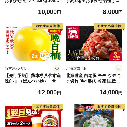
おまかせ セット 2.5kg 10000
芋約3kg＋おまかせ品種さつ
円 魚 海鮮 干物 無添加 ひも
まいも 合計約3.2kg｜さつ
10,000
8,000
の ひらき 詰め合わせ 冷凍 丸
まいも サツマイモ さつま芋
円
円
干し 鯵 アジ 鯖 さば サバ 鰹
焼き芋 やきいも 冷凍 冷凍焼
かつお カツオ 鯛 たい タイ
き芋 訳あり 訳アリ 紅はるか
鰯 いわし イワシ 切り身 おつ
茨城県 行方市(EY-25)
まみ おかず 惣菜 人気 珍味
グルメ 規格外 国産 新鮮 魚介
天然 乾き物 乾物 酒のあて 旬
季節 お中元 お歳暮 母の日 父
の日 武久海産 愛南町 愛媛県
熊本県八代市
北海道白老町
【先行予約】 熊本県八代市産
北海道産 白老豚 モモ ウデ こ
晩白柚 （ばんぺいゆ） Lサイ
ま切れ 3kg 豚肉 冷凍 国産 ス
ズ 2玉 柑橘 みかん 果物 くだ
ライス 切り落とし 小間切れ
12,000
14,000
もの フルーツ おやつ 特産 熊
こまぎれ 細切れ
円
円
本県 八代市 【2026年12月上
旬より順次発送】