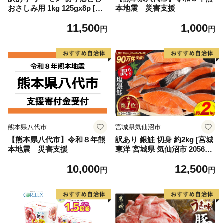
おさしみ用 1kg 125gx8p [足
本地震 災害支援
利本店 宮城県 気仙沼市 2056
11,500
1,000
4313] 魚 魚介類 鮭 お刺し身
円
円
刺し身 刺身 生 生食 個包装
チリ銀鮭 銀鮭 海鮮 海鮮丼 魚
介
熊本県八代市
宮城県気仙沼市
【熊本県八代市】令和８年熊
訳あり 銀鮭 切身 約2kg [宮城
本地震 災害支援
東洋 宮城県 気仙沼市 205649
91] 鮭 魚介類 海鮮 訳アリ 規
10,000
12,500
格外 不揃い さけ サケ 鮭切身
円
円
シャケ 切り身 冷凍 家庭用 お
かず 弁当 支援 サーモン 銀鮭
切り身 魚 わけあり