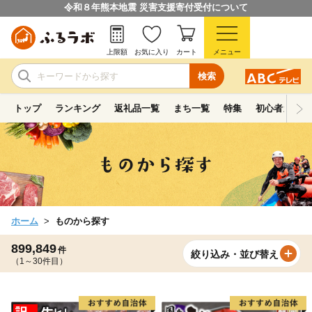
令和８年熊本地震 災害支援寄付受付について
上限額
お気に入り
カート
メニュー
検索
トップ
ランキング
返礼品一覧
まち一覧
特集
初心者ガイド
ホーム
ものから探す
899,849
件
絞り込み・並び替え
（1～30件目）