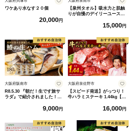
大阪府貝塚市
大阪府泉南市
ワケあり水なす２０個
【泉州タオル】吸水力と肌触
りが自慢のデイリーユースバ
20,000
スタオル オフホワイト・ライ
円
15,000
トグレー 4枚【配送不可地
円
域：北海道・沖縄・離島】
【039D-268】
大阪府阪南市
大阪府泉佐野市
R8.5.30 『朝だ！生です旅サ
【スピード発送】がっつり！
ラダ』で紹介されました！朝
牛ハラミステーキ 1.44kg【氷
日放送（ABCテレビ） 鰆の
温熟成×特製ダレ 小分け 360
9,000
16,000
生ハム ×3パック（1パックあ
g×4パック 牛肉 すてーき 焼
円
円
たり、約15g × 約4枚入）さ
くだけ 味付き 訳あり 不揃い
わら 燻製 熟成
焼肉 BBQ】