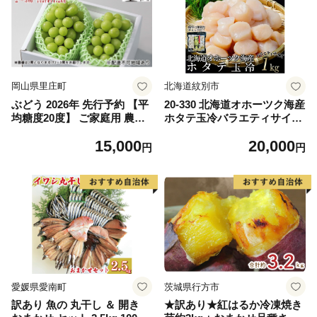
岡山県里庄町
北海道紋別市
ぶどう 2026年 先行予約 【平
20-330 北海道オホーツク海産
均糖度20度】 ご家庭用 農家
ホタテ玉冷バラエティサイズ
こだわりの シャイン マスカ
(1kg)｜ 訳あり サイズ不揃い
15,000
20,000
ット 2～3房 合計約1.2kg ブ
円
円
ドウ 葡萄 岡山県産 国産 フル
ーツ 果物 【 Nini farm 農家
直送 】
愛媛県愛南町
茨城県行方市
訳あり 魚の 丸干し ＆ 開き
★訳あり★紅はるか冷凍焼き