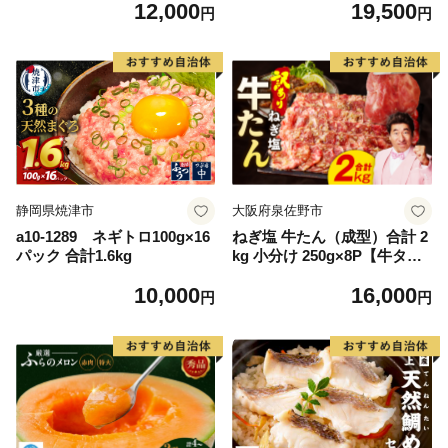
12,000
19,500
毛和牛 ブランド牛 九州 ハン
離島は配送不可
円
円
バーグ 牛肉 豚肉 国産 お弁当
おかず 惣菜 おすすめ 人気】
(H083106)
静岡県焼津市
大阪府泉佐野市
a10-1289 ネギトロ100g×16
ねぎ塩 牛たん（成型）合計 2
パック 合計1.6kg
kg 小分け 250g×8P【牛タン
牛肉 焼肉用 薄切り 訳あり サ
10,000
16,000
イズ不揃い】
円
円