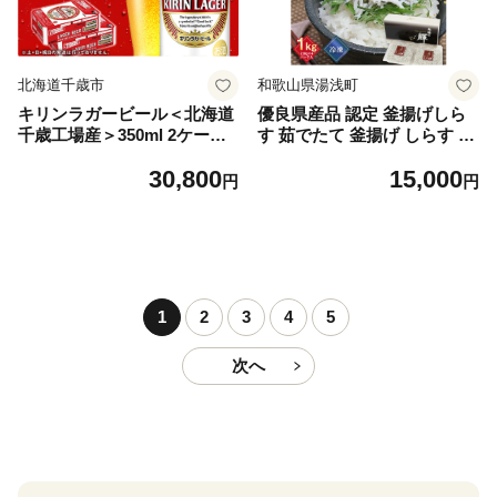
北海道千歳市
和歌山県湯浅町
キリンラガービール＜北海道
優良県産品 認定 釜揚げしら
千歳工場産＞350ml 2ケース
す 茹でたて 釜揚げ しらす 無
（48本）
着色 安心 安全 赤穂の塩 新鮮
30,800
15,000
国産 海の幸 海鮮 魚介 紀州湯
円
円
浅湾直送 まるとも海産 お取
り寄せ 和歌山県 湯浅町 送料
無料_C6035n
1
2
3
4
5
次へ