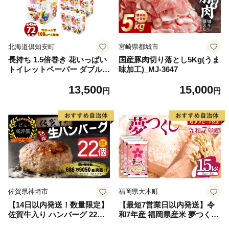
北海道倶知安町
宮崎県都城市
長持ち 1.5倍巻き 花いっぱい
国産豚肉切り落とし5Kg(うま
トイレットペーパー ダブル 4
味加工)_MJ-3647
5ｍ 計72ロール 全18種 花柄
13,500
15,000
プリント ハーブ 香り付き 日
円
円
本製 まとめ買い 防災 常備品
ペーパー エコ 日用雑貨 消耗
品 備蓄 送料無料 北海道 倶知
安町 日用品
佐賀県神埼市
福岡県大木町
【14日以内発送！数量限定】
【最短7営業日以内発送】令
佐賀牛入り ハンバーグ 22個
和7年産 福岡県産米 夢つくし
2.6kg(120g×22個)【佐賀牛 黒
15kg 精米 ※北海道・沖縄・