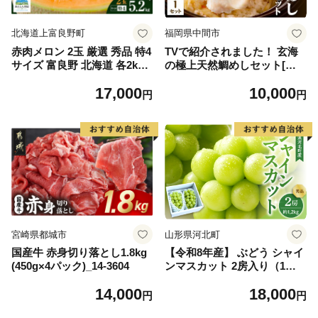
北海道上富良野町
福岡県中間市
赤肉メロン 2玉 厳選 秀品 特4
TVで紹介されました！ 玄海
サイズ 富良野 北海道 各2kg
の極上天然鯛めしセット[鯛
～2.6kg 2玉 セット ファーム
の切身、だし汁、鯛茶漬け用
17,000
10,000
富良野 メロン めろん 果物 く
だし]【010-0001】
円
円
だもの フルーツ デザート 旬
の果物 旬のフルーツ
宮崎県都城市
山形県河北町
国産牛 赤身切り落とし1.8kg
【令和8年産】 ぶどう シャイ
(450g×4パック)_14-3604
ンマスカット 2房入り（1房6
00g前後） 秀品 山形県河北町
14,000
18,000
産【山形eLab】 ka074-023-r
円
円
8