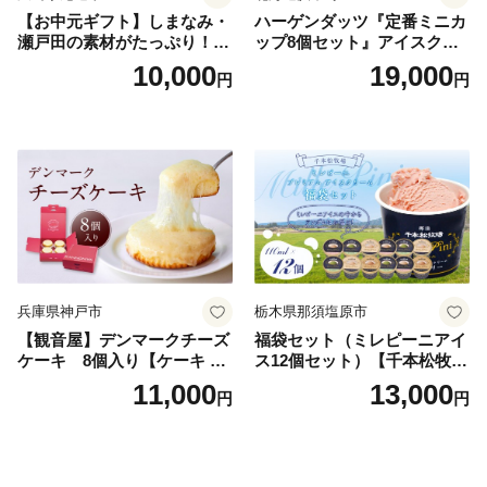
【お中元ギフト】しまなみ・
ハーゲンダッツ『定番ミニカ
瀬戸田の素材がたっぷり！ジ
ップ8個セット』アイスクリ
ェラート8個
ーム アイス スイーツ デザー
10,000
19,000
円
円
ト_H0016-104
兵庫県神戸市
栃木県那須塩原市
【観音屋】デンマークチーズ
福袋セット（ミレピーニアイ
ケーキ 8個入り【ケーキ チ
ス12個セット）【千本松牧
ーズケーキ 人気スイーツ お
場】 ns025-014-12 【デザー
11,000
13,000
円
円
すすめスイーツ 神戸スイー
ト 詰め合わせ ギフト】
ツ 新感覚チーズケーキ おす
すめケーキ 兵庫県 神戸市 D0
910-17】