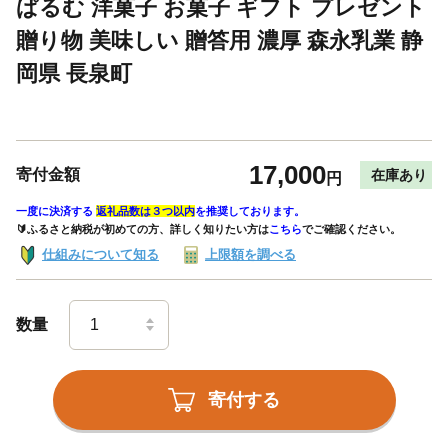
ぱるむ 洋菓子 お菓子 ギフト プレゼント
贈り物 美味しい 贈答用 濃厚 森永乳業 静
岡県 長泉町
17,000
寄付金額
在庫あり
円
一度に決済する
返礼品数は３つ以内
を推奨しております。
🔰ふるさと納税が初めての方、詳しく知りたい方は
こちら
でご確認ください。
仕組みについて知る
上限額を調べる
数量
寄付する