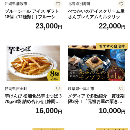
沖縄県浦添市
北海道別海町
ブルーシール アイス ギフト
べつかいのアイスクリーム屋
18個（12種類）| ブルーシー
さんプレミアムミルクリッチ
ルアイス ブルーシールアイ
12個（AP-01）（ 北海道アイ
23,000
22,000
円
円
スクリーム 着日指定可能 送
ス 北海道産アイス アイス ア
料無料 ジェラート 沖縄県 バ
イススイーツ アイスクリー
ースデー 贈り物 プレゼント
ム 北海道産アイスクリーム
誕生日 カップ 詰め合わせ バ
道産アイス 道産アイスクリ
ラエティ | バニラ チョコレー
ーム ギフト 詰合せ 詰め合わ
ト ストロベリー ピスタチオ
せ ふるさと納税 ）
バニラ＆クッキー ウベ 沖縄
紅イモ 塩ちんすこう 沖縄シ
ークヮーサー 沖縄黒糖 琉球
ロイヤルミルクティ 沖縄パ
イン
静岡県吉田町
岐阜県中津川市
芋けんぴ 松浦食品芋まつば 3
メディアで多数紹介 賞味期
70g×8袋 詰め合わせ [静岡伊
限3分！「元祖お重の栗きん
勢丹(松浦食品) 静岡県 吉田町
とんモンブラン」 【未来の
16,000
10,000
円
円
22424274] 芋ケンピ セット
ご褒美】スイーツ 栗 モンブ
小袋 個包装 小分け
ラン くりきんとん デザート
ご褒美 お取り寄せ くり お菓
子 菓子 F4N-2298