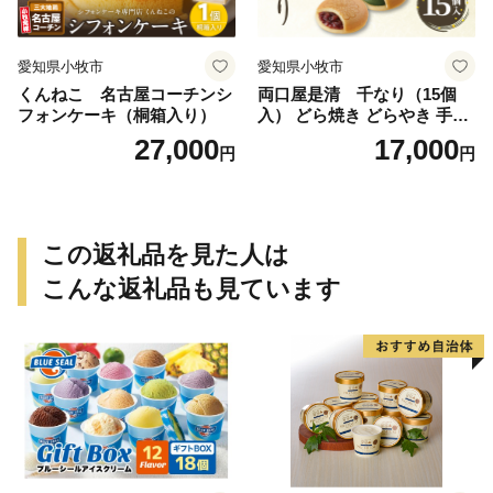
愛知県小牧市
愛知県小牧市
くんねこ 名古屋コーチンシ
両口屋是清 千なり（15個
フォンケーキ（桐箱入り）
入） どら焼き どらやき 手土
産 お土産 土産 丹波大納言小
27,000
17,000
円
円
豆 抹茶 林檎 りんご 慶事 お
祝い 法事 法要 詰め合わせ お
取り寄せ 瓢箪 豊臣秀吉 焼印
個包装 贈り物 老舗 お茶菓子
この返礼品を見た人は
こんな返礼品も見ています