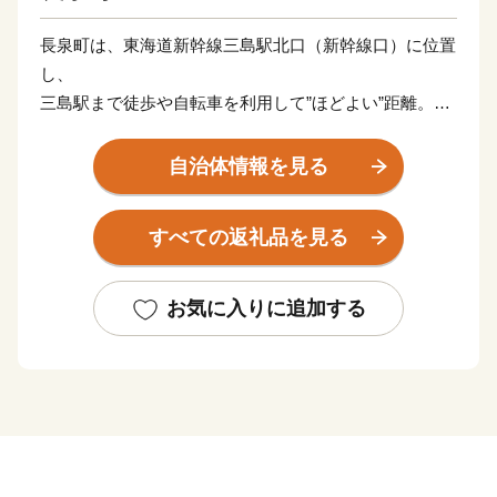
長泉町は、東海道新幹線三島駅北口（新幹線口）に位置
し、
三島駅まで徒歩や自転車を利用して”ほどよい”距離。
静岡県内屈指の人口増加率と合計特殊出生率を誇りま
す。
自治体情報を見る
令和６年４月には「人口戦略会議」において、
「消滅しない自治体（自立持続可能性自治体）」に選ば
すべての返礼品を見る
れた
全国でも数少ない人口減少を克服した”奇跡の自治体”で
す。
お気に入りに追加する
がん治療の実力ランキング日本一の評価を受ける県立静
岡がんセンターが所在し、
苗木生産量日本一の町特産品であるクレマチスや美術
館、
食事が楽しめる「クレマチスの丘」は、首都圏からの来
訪者で賑わいます。