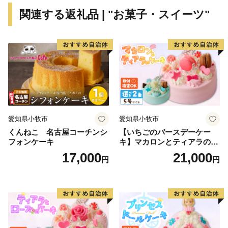
関連する返礼品 | "お菓子・スイーツ"
愛知県小牧市
愛知県小牧市
くんねこ 名古屋コーチンシ
【いちごのバースデーケー
フォンケーキ
キ】マカロンとティアラのケ
ーキ スイーツ 日時指定可 デ
17,000
21,000
円
円
ザート 洋菓子 お取り寄せ 愛
知県 小牧市 送料無料 誕生日
クリスマス お祝い マカロン
デコレーションケーキ ホー
ルケーキ