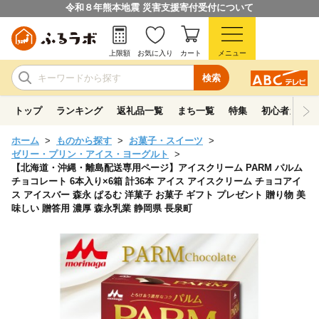
令和８年熊本地震 災害支援寄付受付について
上限額
お気に入り
カート
メニュー
検索
トップ
ランキング
返礼品一覧
まち一覧
特集
初心者ガイド
ホーム
ものから探す
お菓子・スイーツ
ゼリー・プリン・アイス・ヨーグルト
【北海道・沖縄・離島配送専用ページ】アイスクリーム PARM パルム
チョコレート 6本入り×6箱 計36本 アイス アイスクリーム チョコアイ
ス アイスバー 森永 ぱるむ 洋菓子 お菓子 ギフト プレゼント 贈り物 美
味しい 贈答用 濃厚 森永乳業 静岡県 長泉町