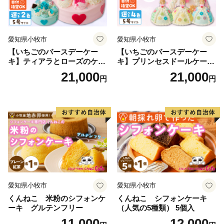
愛知県小牧市
愛知県小牧市
【いちごのバースデーケー
【いちごのバースデーケー
キ】ティアラとローズのケー
キ】プリンセスドールケーキ
キ スイーツ デザート 洋菓
日時指定可 スイーツ デザー
21,000
21,000
円
円
子 お取り寄せ 愛知県 小牧市
ト 洋菓子 お取り寄せ 愛知県
送料無料 誕生日 クリスマス
小牧市 送料無料 誕生日 クリ
お祝い ばら 花 フラワー デコ
スマス お祝い キャラクター
レーション ホールケーキ 日
デコレーションケーキ ホー
時指定可
ルケーキ 人形 かわいい こど
も
愛知県小牧市
愛知県小牧市
くんねこ 米粉のシフォンケ
くんねこ シフォンケーキ
ーキ グルテンフリー
（人気の5種類） 5個入
11,000
12,000