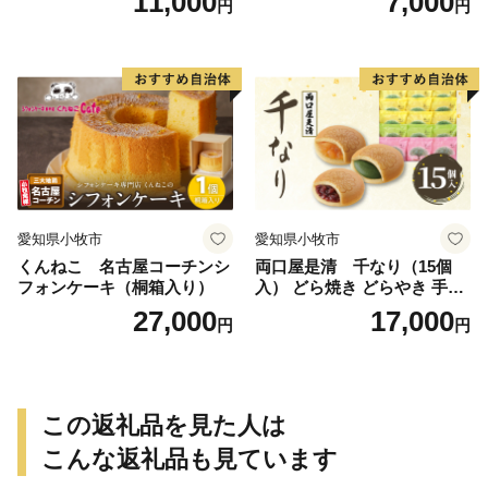
11,000
7,000
円
円
愛知県小牧市
愛知県小牧市
くんねこ 名古屋コーチンシ
両口屋是清 千なり（15個
フォンケーキ（桐箱入り）
入） どら焼き どらやき 手土
産 お土産 土産 丹波大納言小
27,000
17,000
円
円
豆 抹茶 林檎 りんご 慶事 お
祝い 法事 法要 詰め合わせ お
取り寄せ 瓢箪 豊臣秀吉 焼印
個包装 贈り物 老舗 お茶菓子
この返礼品を見た人は
こんな返礼品も見ています