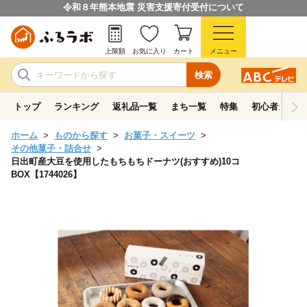
令和８年熊本地震 災害支援寄付受付について
上限額
お気に入り
カート
メニュー
検索
トップ
ランキング
返礼品一覧
まち一覧
特集
初心者ガイド
ホーム
ものから探す
お菓子・スイーツ
その他菓子・詰合せ
日出町産大豆を使用したもちもちドーナツ(おすすめ)10コ
BOX【1744026】