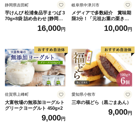
静岡県吉田町
岐阜県中津川市
芋けんぴ 松浦食品芋まつば 3
メディアで多数紹介 賞味期
70g×8袋 詰め合わせ [静岡伊
限3分！「元祖お重の栗きん
勢丹(松浦食品) 静岡県 吉田町
とんモンブラン」 【未来の
16,000
10,000
円
円
22424274] 芋ケンピ セット
ご褒美】スイーツ 栗 モンブ
小袋 個包装 小分け
ラン くりきんとん デザート
ご褒美 お取り寄せ くり お菓
子 菓子 F4N-2298
佐賀県上峰町
愛知県小牧市
大富牧場の無添加ヨーグルト
三幸の福どら（黒ごまあん）
グリークヨーグルト 450g×2
9,000
円
9,000
円