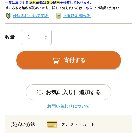
一度に決済する
返礼品数は３つ以内
を推奨しております。
🔰ふるさと納税が初めての方、詳しく知りたい方は
こちら
でご確認ください。
仕組みについて知る
上限額を調べる
数量
寄付する
お気に入りに追加する
お問い合わせについて
支払い方法
クレジットカード