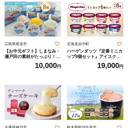
広島県尾道市
北海道浜中町
【お中元ギフト】しまなみ・
ハーゲンダッツ『定番ミニカ
瀬戸田の素材がたっぷり！ジ
ップ8個セット』アイスクリ
ェラート8個
ーム アイス スイーツ デザー
10,000
19,000
円
円
ト_H0016-104
兵庫県神戸市
栃木県那須塩原市