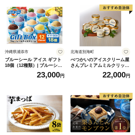
沖縄県浦添市
北海道別海町
ブルーシール アイス ギフト
べつかいのアイスクリーム屋
18個（12種類）| ブルーシー
さんプレミアムミルクリッチ
ルアイス ブルーシールアイ
12個（AP-01）（ 北海道アイ
23,000
22,000
円
円
スクリーム 着日指定可能 送
ス 北海道産アイス アイス ア
料無料 ジェラート 沖縄県 バ
イススイーツ アイスクリー
ースデー 贈り物 プレゼント
ム 北海道産アイスクリーム
誕生日 カップ 詰め合わせ バ
道産アイス 道産アイスクリ
ラエティ | バニラ チョコレー
ーム ギフト 詰合せ 詰め合わ
ト ストロベリー ピスタチオ
せ ふるさと納税 ）
バニラ＆クッキー ウベ 沖縄
紅イモ 塩ちんすこう 沖縄シ
ークヮーサー 沖縄黒糖 琉球
ロイヤルミルクティ 沖縄パ
イン