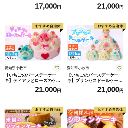
品の送付をいたしておりません。
ーキ スイーツ 日時指定可 デ
17,000
21,000
円
円
ザート 洋菓子 お取り寄せ 愛
知県 小牧市 送料無料 誕生日
【ワンストップ特例申請書送付先】
クリスマス お祝い マカロン
〒541-8790
デコレーションケーキ ホー
ルケーキ
大阪府大阪市中央区南本町１の６の２０
コーユービジネス内 44341
大分県日出町 ふるさと納税 ワンストップ特例申請書
類受付係
愛知県小牧市
愛知県小牧市
HELLO KITTY ©1976, 2020 SANRIO
【いちごのバースデーケー
【いちごのバースデーケー
CO.,LTD.APPROVAL NO.L611294
キ】ティアラとローズのケー
キ】プリンセスドールケーキ
キ スイーツ デザート 洋菓
日時指定可 スイーツ デザー
21,000
21,000
円
円
子 お取り寄せ 愛知県 小牧市
ト 洋菓子 お取り寄せ 愛知県
送料無料 誕生日 クリスマス
小牧市 送料無料 誕生日 クリ
お祝い ばら 花 フラワー デコ
スマス お祝い キャラクター
レーション ホールケーキ 日
デコレーションケーキ ホー
時指定可
ルケーキ 人形 かわいい こど
も