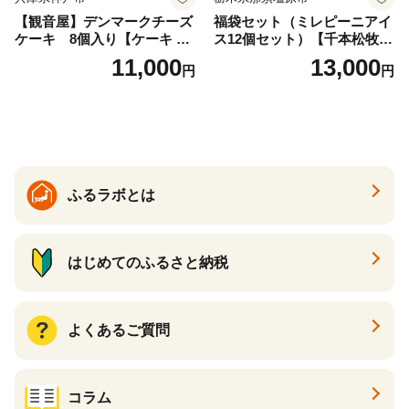
【観音屋】デンマークチーズ
福袋セット（ミレピーニアイ
ケーキ 8個入り【ケーキ チ
ス12個セット）【千本松牧
ーズケーキ 人気スイーツ お
場】 ns025-014-12 【デザー
11,000
13,000
円
円
すすめスイーツ 神戸スイー
ト 詰め合わせ ギフト】
ツ 新感覚チーズケーキ おす
すめケーキ 兵庫県 神戸市 D0
910-17】
ふるラボとは
はじめてのふるさと納税
よくあるご質問
コラム