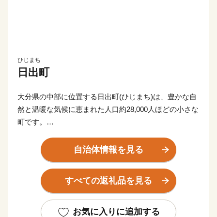
ひじまち
日出町
大分県の中部に位置する日出町(ひじまち)は、豊かな自
然と温暖な気候に恵まれた人口約28,000人ほどの小さな
町です。
町内には湧水が多く、町のいたる所にある水くみ場で
は、連日多くの人々が容器を手に賑わっています（町で
自治体情報を見る
は上水道の大部分が良質な地下水で賄われています）。
湧水は地上に限らず、海底からも湧き出しており、真清
すべての返礼品を見る
水と海水が混ざる海域では、町の特産品である高級魚
「城下かれい」が育まれています。
このように、素晴らしい環境に恵まれた日出町では、大
お気に入りに追加する