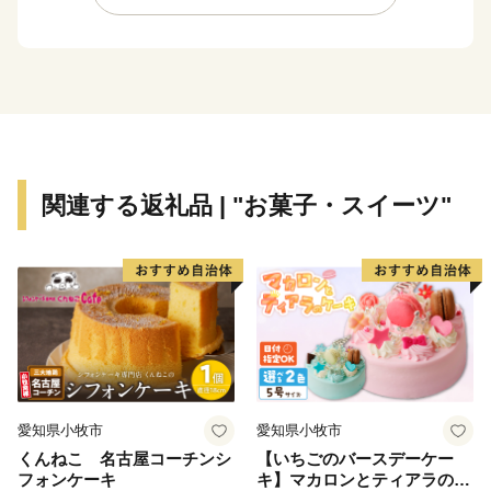
分むぎ焼酎「二階堂」をはじめ、豊後牛やブランド豚
肉、城下かれいに代表される豊富な海産物など、町の魅
力がつまったお礼の品をご用意しています。
【ご寄附にあたっての注意事項】
・お礼品は、送付者名に、お礼品受発注業務委託事業者
である「株式会社さとふる」と表記して送付いたしま
関連する返礼品 | "お菓子・スイーツ"
す。
（送付者名の変更は承っておりません）
・寄附者住所とお礼品送付先住所が異なる場合、送付先
でお品を受け取る方に対し、お礼品が届くことを必ず事
前にご連絡ください。
（「寄附した覚えがないのにお礼品が送られてきた」と
のお問い合わせがしばしば寄せられております）
・お礼品によっては、発送までにお時間を頂戴するもの
愛知県小牧市
愛知県小牧市
がございます。
くんねこ 名古屋コーチンシ
【いちごのバースデーケー
・日出町にお住まいの方からのご寄附に対しては、お礼
フォンケーキ
キ】マカロンとティアラのケ