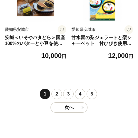
愛知県安城市
愛知県安城市
安城＜いそやバタどら＞国産
甘水園の梨ジェラートと梨シ
100%のバターと小豆を使っ
ャーベット 甘ひびき使用
たいそや製菓舗のどら焼き詰
【1274646】
10,000
12,000
め合わせ【1260069】
円
円
1
2
3
4
5
次へ