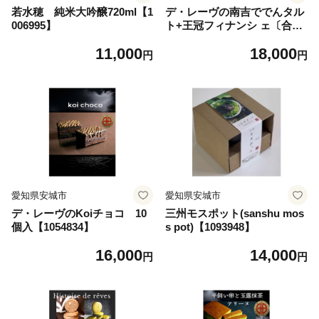
若水穂 純米大吟醸720ml【1
デ・レーヴの南吉ででんタル
006995】
ト+王冠フィナンシ ェ〔合計
12個入り〕【1038597】
11,000
18,000
円
円
愛知県安城市
愛知県安城市
デ・レーヴのKoiチョコ 10
三州モスポット(sanshu mos
個入【1054834】
s pot)【1093948】
16,000
14,000
円
円