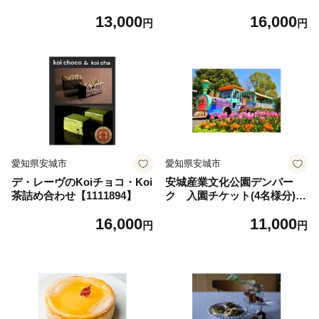
13,000
16,000
円
円
愛知県安城市
愛知県安城市
デ・レーヴのKoiチョコ・Koi
安城産業文化公園デンパー
茶詰め合わせ【1111894】
ク 入園チケット(4名様分)
【1116228】
16,000
11,000
円
円