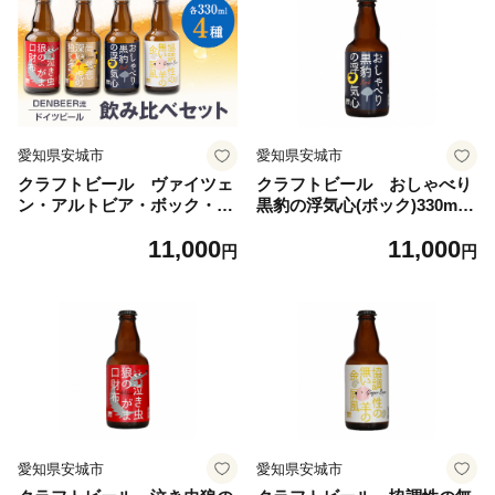
愛知県安城市
愛知県安城市
クラフトビール ヴァイツェ
クラフトビール おしゃべり
ン・アルトビア・ボック・ジ
黒豹の浮気心(ボック)330ml×
ンジャービール 4種 飲み
4本セット【1224226】
11,000
11,000
比べセット【1224228】
円
円
愛知県安城市
愛知県安城市