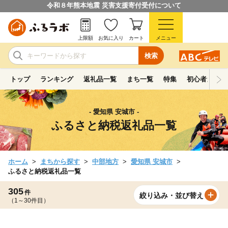
令和８年熊本地震 災害支援寄付受付について
上限額
お気に入り
カート
メニュー
検索
トップ
ランキング
返礼品一覧
まち一覧
特集
初心者ガイド
- 愛知県 安城市 -
ふるさと納税返礼品一覧
ホーム
まちから探す
中部地方
愛知県 安城市
ふるさと納税返礼品一覧
305
件
絞り込み・並び替え
（1～30件目）