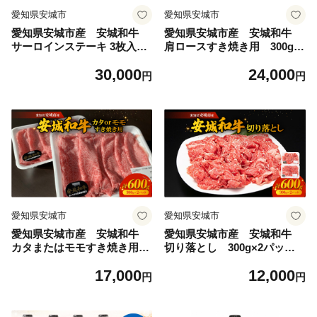
愛知県安城市
愛知県安城市
愛知県安城市産 安城和牛
愛知県安城市産 安城和牛
サーロインステーキ 3枚入り
肩ロースすき焼き用 300g×
_和牛 牛肉 サーロイン ステ
2パック_和牛 牛肉 肩ロース
30,000
24,000
ーキ 国産 愛知県 安城市 精肉
すき焼き 国産 愛知県 安城市
円
円
高級 美味しい 人気 おすすめ
精肉 美味しい 人気 おすすめ
ギフト 贈答 送料無料【11414
送料無料【1141445】
44】
愛知県安城市
愛知県安城市
愛知県安城市産 安城和牛
愛知県安城市産 安城和牛
カタまたはモモすき焼き用
切り落とし 300g×2パック_
300g×2パック_和牛 牛肉 カ
和牛 牛肉 切り落とし 国産 愛
17,000
12,000
タ モモ すき焼き 国産 愛知県
知県 安城市 精肉 小分け 美味
円
円
安城市 精肉 美味しい 人気 お
しい 人気 おすすめ 送料無料
すすめ 送料無料【1141446】
【1141447】