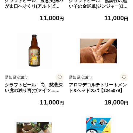
クラフトビール 泣き虫狼の
クラフトビール 協調性の無
がま口へそくり(アルトビア)3
い羊の金屏風(ジンジャー)330
30ml×4本セット【1224225】
ml×4本セット【1224223】
11,000
11,000
円
円
愛知県安城市
愛知県安城市
クラフトビール 尚、慈悲深
アロマデコルテトリートメン
い虎の独り言(ヴァイツェン)3
ト&ヘッドスパ【1245079】
30ml×4本セット【1224224】
11,000
19,000
円
円