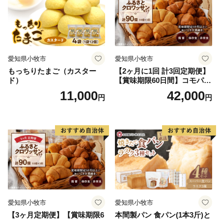
愛知県小牧市
愛知県小牧市
もっちりたまご（カスター
【2ヶ月に1回 計3回定期便】
ド）
【賞味期限60日間】コモパ
ン ふるさとクロワッサンセ
11,000
42,000
円
円
ット（計90個）／災害用備蓄
保存食 非常食 防災グッズに
も
愛知県小牧市
愛知県小牧市
【3ヶ月定期便】【賞味期限6
本間製パン 食パン(1本3斤)と