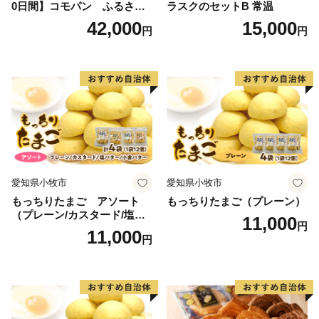
0日間】コモパン ふるさと
ラスクのセットB 常温
クロワッサンセット（計90
42,000
15,000
円
円
個）／災害用備蓄 保存食 非
常食 防災グッズにも
愛知県小牧市
愛知県小牧市
もっちりたまご アソート
もっちりたまご（プレーン）
（プレーン/カスタード/塩バ
11,000
円
ター/小倉バター）
11,000
円