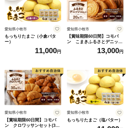
愛知県小牧市
愛知県小牧市
もっちりたまご（小倉バタ
【賞味期限60日間】コモパ
ー）
ン こまきふるさとデニッシ
ュセット（20個入り）／災害
11,000
13,000
円
円
用備蓄 保存食 非常食 防災グ
ッズにも
愛知県小牧市
愛知県小牧市
【賞味期限60日間】コモパ
もっちりたまご（塩バター）
ン クロワッサンセット(30