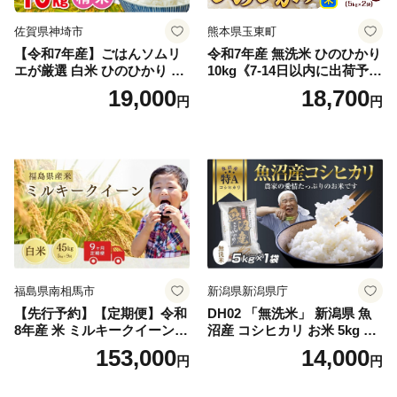
佐賀県神埼市
熊本県玉東町
【令和7年産】ごはんソムリ
令和7年産 無洗米 ひのひかり
エが厳選 白米 ひのひかり 10
10kg《7-14日以内に出荷予定
kg【神埼市産 米 お米 精米 白
(土日祝除く)》コメ 米 無洗米
19,000
18,700
円
円
米 10kg 5kg×2 ひのひかり ブ
令和7年産 高レビュー｜人気
ランド米 食味鑑定士】(H063
米 熊本県産米 お米 生活応援
164)
米
福島県南相馬市
新潟県新潟県庁
【先行予約】【定期便】令和
DH02 「無洗米」 新潟県 魚
8年産 米 ミルキークイーン
沼産 コシヒカリ お米 5kg こ
白米 45kg (5kg×9回) | ミルキ
しひかり 精米 米（お米の美
153,000
14,000
円
円
ークイーン 米5kg 福島 福島
味しい炊き方ガイド付き）
県産 福島産 精米 お米 米 コ