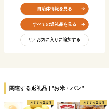
ま）、伐株山（きりかぶさん）など頂上がテーブルの様
な珍しい形をした山々がそびえています。また、盆地の
自治体情報を見る
北部には景勝地として有名な名勝耶馬渓が広がり、四季
折々の自然を感じられます。平成29年4月には、耶馬渓
すべての返礼品を見る
を中心とした地域が、日本遺産に認定されました。
そして、旧国鉄時代に久大本線の中継拠点として栄え、
九州で唯一現存する扇形の機関庫『旧豊後森機関庫』と
お気に入りに追加する
『転車台』が国の有形文化財に登録され、全国から観光
客が訪れています。
玖珠町は、ふるさと納税のお礼の品を通じての町の魅力
を全国の皆さんにお届けします。
関連する返礼品 | "お米・パン"