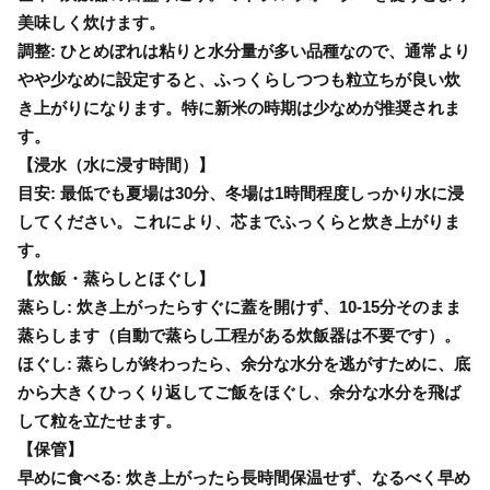
美味しく炊けます。
調整: ひとめぼれは粘りと水分量が多い品種なので、通常より
やや少なめに設定すると、ふっくらしつつも粒立ちが良い炊
き上がりになります。特に新米の時期は少なめが推奨されま
す。
【浸水（水に浸す時間）】
目安: 最低でも夏場は30分、冬場は1時間程度しっかり水に浸
してください。これにより、芯までふっくらと炊き上がりま
す。
【炊飯・蒸らしとほぐし】
蒸らし: 炊き上がったらすぐに蓋を開けず、10-15分そのまま
蒸らします（自動で蒸らし工程がある炊飯器は不要です）。
ほぐし: 蒸らしが終わったら、余分な水分を逃がすために、底
から大きくひっくり返してご飯をほぐし、余分な水分を飛ば
して粒を立たせます。
【保管】
早めに食べる: 炊き上がったら長時間保温せず、なるべく早め