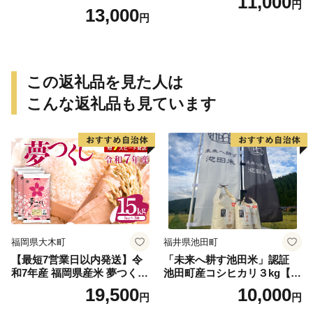
11,000
円
個入り)／災害用備蓄 保存食
13,000
円
非常食 防災グッズにも
この返礼品を見た人は
こんな返礼品も見ています
福岡県大木町
福井県池田町
【最短7営業日以内発送】令
「未来へ耕す池田米」認証
和7年産 福岡県産米 夢つくし
池田町産コシヒカリ３kg【お
15kg 精米 ※北海道・沖縄・
1人様につき３セットまで】
19,500
10,000
円
円
離島は配送不可