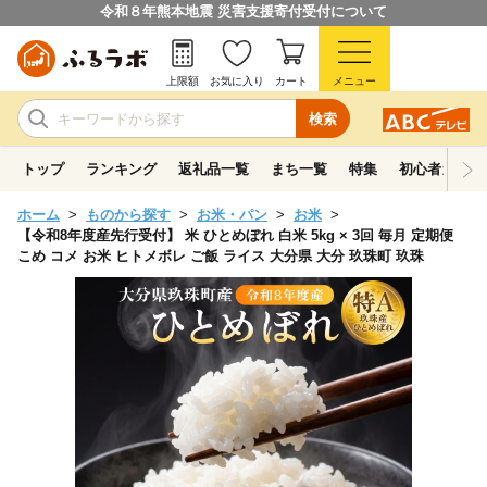
令和８年熊本地震 災害支援寄付受付について
上限額
お気に入り
カート
メニュー
検索
トップ
ランキング
返礼品一覧
まち一覧
特集
初心者ガイド
ホーム
ものから探す
お米・パン
お米
【令和8年度産先行受付】 米 ひとめぼれ 白米 5kg × 3回 毎月 定期便
こめ コメ お米 ヒトメボレ ご飯 ライス 大分県 大分 玖珠町 玖珠