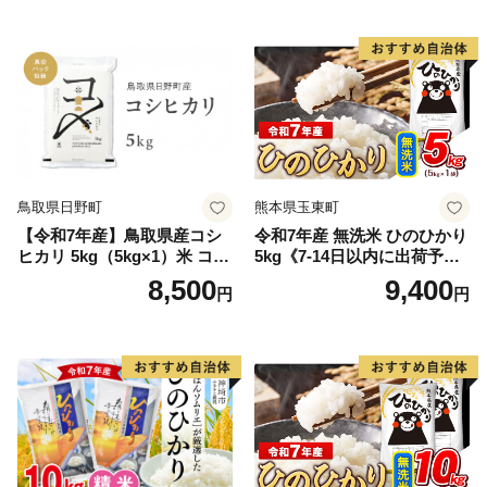
鳥取県日野町
熊本県玉東町
【令和7年産】鳥取県産コシ
令和7年産 無洗米 ひのひかり
ヒカリ 5kg（5kg×1）米 コシ
5kg《7-14日以内に出荷予定
ヒカリ こしひかり お米 白米
(土日祝除く)》コメ 米 無洗米
8,500
9,400
円
円
精米 5キロ おこめ こめ コメ
高レビュー｜人気米 熊本県
真空パック包装 真空包装 長
産米 お米 生活応援米
期保存 単一原料米 鳥取県日
野町産 Elevation