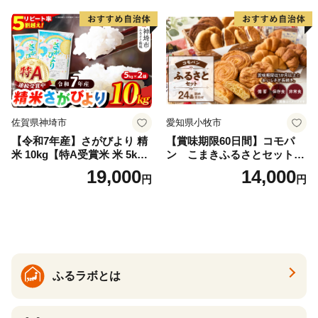
メ 武田ファーム サムランド
福島県 南相馬市 cu006-ae
佐賀県神埼市
愛知県小牧市
【令和7年産】さがびより 精
【賞味期限60日間】コモパ
米 10kg【特A受賞米 米 5kg×
ン こまきふるさとセット
2袋 お米 コメ こめ 国産 美味
（24個入り）／災害用備蓄
19,000
14,000
円
円
しい ブランド米 人気 ランキ
保存食 非常食 防災グッズに
ング 増田米穀】(H015224)
も
ふるラボとは