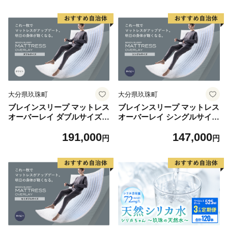
サステナブル
ス サステナブル
大分県玖珠町
大分県玖珠町
ブレインスリープ マットレス
ブレインスリープ マットレス
オーバーレイ ダブルサイズ
オーバーレイ シングルサイズ
ホワイト 寝具 クール 快眠 安
ネイビー 寝具 クール 快眠 安
191,000
147,000
眠 洗える 通気性 リラックス
眠 洗える 通気性 リラックス
円
円
サステナブル
サステナブル