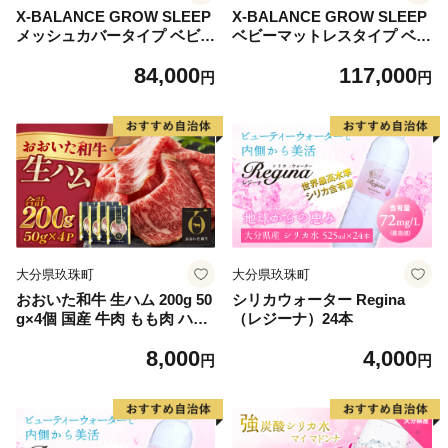
X-BALANCE GROW SLEEP
X-BALANCE GROW SLEEP
メッシュカバータイプ ベビー
ベビーマットレスタイプ ベビ
マット プレイマット マット
ーマット プレイマット マッ
84,000
117,000
洗える 通気性 軽量 軽い 赤ち
ト 洗える 通気性 軽量 軽い
円
円
ゃん 発達 サポート 大分県 大
赤ちゃん 発達 サポート 大分
分 玖珠町 玖珠
県 大分 玖珠町 玖珠
大分県玖珠町
大分県玖珠町
おおいた和牛 生ハム 200g 50
シリカウォーター Regina
g×4個 国産 牛肉 もも肉 ハム
（レジーナ）24本
A4 和牛 ブランド牛 小分け
8,000
4,000
おつまみ 大分県
円
円