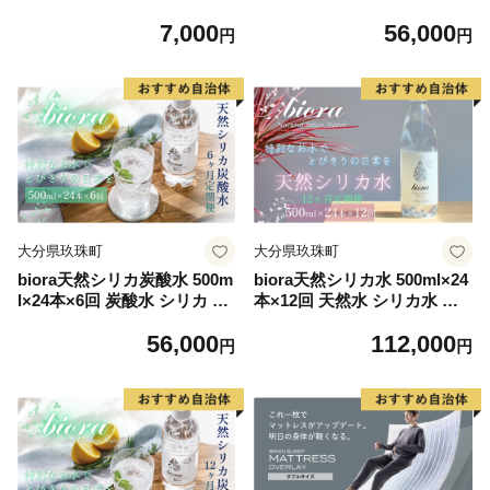
1ケース
ミネラル 美容 健康 玖珠町 大
7,000
56,000
分県 九州 自然 防災 備蓄 安
円
円
全 人工添加物なし 72mg/リ
ットル 含有 6ヶ月 美しい水
継続 吸収 効率 健康志向
大分県玖珠町
大分県玖珠町
biora天然シリカ炭酸水 500m
biora天然シリカ水 500ml×24
l×24本×6回 炭酸水 シリカ ミ
本×12回 天然水 シリカ水 軟
ネラル 美容 飲料水 軟水 天然
水 ミネラル 美容 健康 玖珠町
56,000
112,000
水 大分県 玖珠町 健康 九州
大分県 九州 自然 防災 備蓄
円
円
採水 防災 備蓄 定期便 500ml
安全 人工添加物なし 72mg/
72mg/l 硬度43.1 健康志向 酸
リットル 含有 12ヶ月 美しい
素 吸収 継続 サプリメント
水 継続 吸収 効率 健康志向