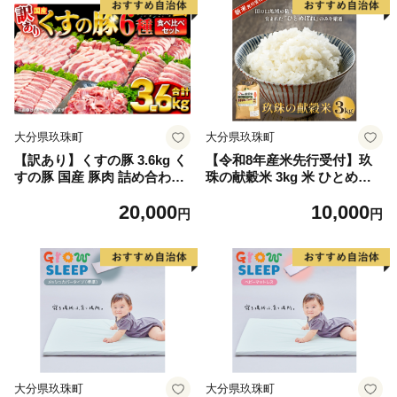
大分県玖珠町
大分県玖珠町
【訳あり】くすの豚 3.6kg く
【令和8年産米先行受付】玖
すの豚 国産 豚肉 詰め合わせ
珠の献穀米 3kg 米 ひとめぼ
セット 6種 3.6kg 200g 250g
れ 大分県 玖珠町 こめ お米
20,000
10,000
小分け 真空パック 冷凍 訳あ
白米 新米 ヒトメボレ ご飯 ご
円
円
り 肉料理 焼肉 しゃぶしゃぶ
はん ライス 主食
鍋料理 バラ 肩ロース ロース
モモ 肩バラ 豚肉 豚肉 豚肉
大分県玖珠町
大分県玖珠町