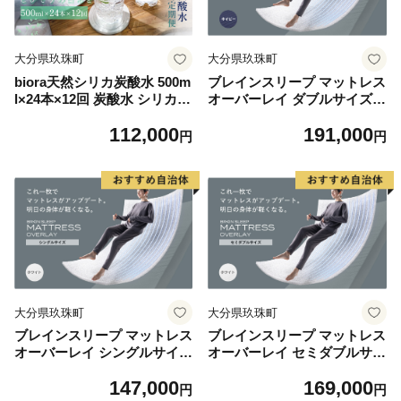
大分県玖珠町
大分県玖珠町
biora天然シリカ炭酸水 500m
ブレインスリープ マットレス
l×24本×12回 炭酸水 シリカ
オーバーレイ ダブルサイズ
ミネラル 美容 飲料水 軟水 天
ネイビー 寝具 クール 快眠 安
112,000
191,000
然水 大分県 玖珠町 健康 九州
眠 洗える 通気性 リラックス
円
円
採水 防災 備蓄 定期便 500ml
サステナブル
72mg/l 硬度43.1 健康志向 酸
素 吸収 継続 サプリメント
大分県玖珠町
大分県玖珠町
ブレインスリープ マットレス
ブレインスリープ マットレス
オーバーレイ シングルサイズ
オーバーレイ セミダブルサイ
ホワイト 寝具 クール 快眠 安
ズ ホワイト 寝具 クール 快眠
147,000
169,000
眠 洗える 通気性 リラックス
安眠 洗える 通気性 リラック
円
円