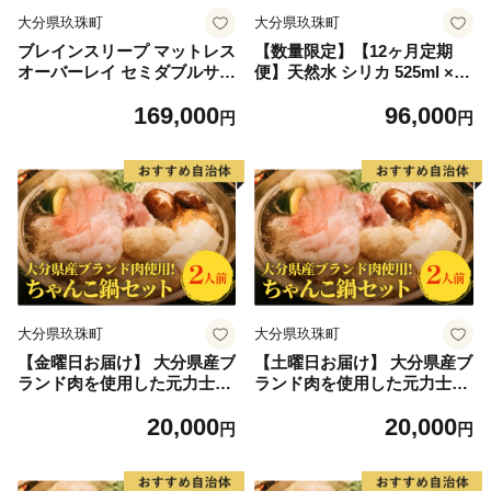
大分県玖珠町
大分県玖珠町
ブレインスリープ マットレス
【数量限定】【12ヶ月定期
オーバーレイ セミダブルサイ
便】天然水 シリカ 525ml × 4
ズ ネイビー 寝具 クール 快眠
0本 ＜シリカちゃん〜玖珠の
169,000
96,000
安眠 洗える 通気性 リラック
天然水〜＞ 水 水 500ml 500m
円
円
ス サステナブル
l 天然水 天然水 ラベルレス
天然シリカ 水 シリカ水 ミネ
ラルウォーター 国産 保存可
能 水 防災 備蓄 シリカ水 シ
リカ水 SDGs
大分県玖珠町
大分県玖珠町
【金曜日お届け】 大分県産ブ
【土曜日お届け】 大分県産ブ
ランド肉を使用した元力士が
ランド肉を使用した元力士が
作るちゃんこ鍋セット 2人前
作るちゃんこ鍋セット 2人前
20,000
20,000
大分県産 おおいた 豊後牛 ぶ
大分県産 おおいた 豊後牛 ぶ
円
円
んご牛 桜王 豚肉 鶏肉 つみれ
んご牛 桜王 豚肉 鶏肉 つみれ
ちゃんこ鍋 鍋セット 鍋 スー
ちゃんこ鍋 鍋セット 鍋 スー
プ 醤油 野菜 盛り合わせ 家庭
プ 醤油 野菜 盛り合わせ 家庭