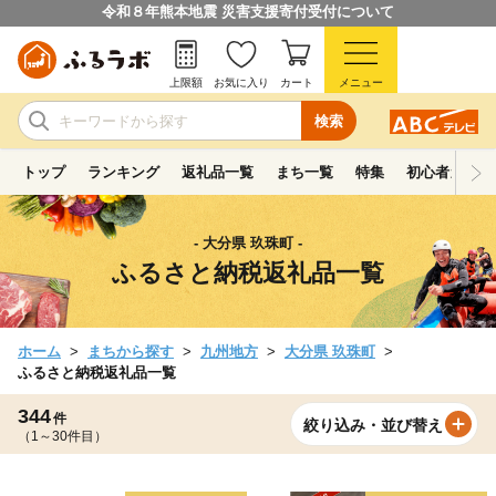
令和８年熊本地震 災害支援寄付受付について
上限額
お気に入り
カート
メニュー
検索
トップ
ランキング
返礼品一覧
まち一覧
特集
初心者ガイド
- 大分県 玖珠町 -
ふるさと納税返礼品一覧
ホーム
まちから探す
九州地方
大分県 玖珠町
ふるさと納税返礼品一覧
344
件
絞り込み・並び替え
（1～30件目）