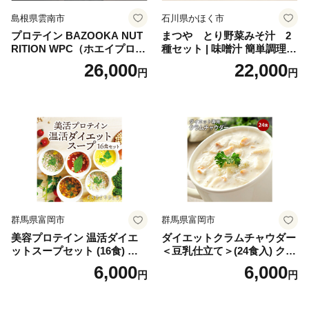
島根県雲南市
石川県かほく市
プロテイン BAZOOKA NUT
まつや とり野菜みそ汁 2
RITION WPC（ホエイプロテ
種セット | 味噌汁 簡単調理
イン）＜プレーン＞ 900g｜
お味噌 おみそ みそ とり野菜
26,000
22,000
円
円
バズーカ岡田監修・植物由来
時短料理 時短ごはん ご当地
の甘味料使用・国内製造 島
フリーズドライ
根県雲南市/株式会社アルプ
ロン [AIEN005]
群馬県富岡市
群馬県富岡市
美容プロテイン 温活ダイエ
ダイエットクラムチャウダー
ットスープセット (16食) 小
＜豆乳仕立て＞(24食入) クラ
分け スープ 食べ比べ セット
ムチャウダー 豆乳 ダイエッ
6,000
6,000
円
円
詰合せ クラムチャウダー チ
ト スープ プロテイン たんぱ
ゲ コーン ポタージュ トマト
く質 食物繊維 食品 F20E-799
温活 ダイエット 美容 プロテ