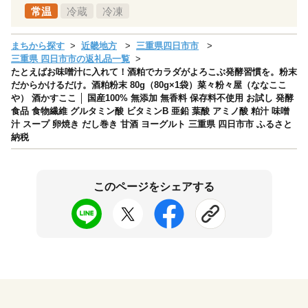
常温
冷蔵
冷凍
まちから探す
近畿地方
三重県四日市市
三重県 四日市市の返礼品一覧
たとえばお味噌汁に入れて！酒粕でカラダがよろこぶ発酵習慣を。粉末
だからかけるだけ。酒粕粉末 80g（80g×1袋）菜々粉々屋（ななここ
や） 酒かすここ │ 国産100% 無添加 無香料 保存料不使用 お試し 発酵
食品 食物繊維 グルタミン酸 ビタミンB 亜鉛 葉酸 アミノ酸 粕汁 味噌
汁 スープ 卵焼き だし巻き 甘酒 ヨーグルト 三重県 四日市市 ふるさと
納税
このページをシェアする