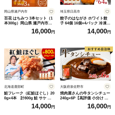
岡山県瀬戸内市
埼玉県日高市
百花 はちみつ 3本セット（1
餃子のはながさ ホワイト餃
本300g）岡山県 瀬戸内市産
子 64個 16個×4パック 冷凍
石黒農園 ヨーグルト パン 砂
中華 点心 B級グルメ ご当地
16,000
14,000
円
円
糖の代わり 香り高い いい香
野菜 おつまみ おかず 簡単調
り 季節の花の蜜 トンガリ容
理 時短 リピート 保存 豚肉
器入り
特製 ポーク 大きめ ジューシ
ー ギフト お取り寄せ 日高市
北海道鹿部町
大阪府泉佐野市
鮭フレーク（紅鮭ほぐし）20
焼肉屋さんの牛タンシチュー
0g×4本 計800g 鮭 サケ 鮭
240g×6P【高評価 小分け 惣
ほぐし サケフレーク シャケ
菜 牛たん 一人暮らし 冷凍】
14,000
16,000
円
円
フレーク 鮭フレーク