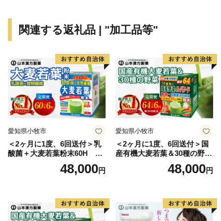
も力を入れ、誰もが暮らしやすいまちとして、さらなる
発展を目指しています。
関連する返礼品 | "加工品等"
「３１万人元気都市 四日市市」の実現に向けて、ぜ
ひ応援をお願いします。
愛知県小牧市
愛知県小牧市
＜2ヶ月に1度、6回送付＞乳
＜2ヶ月に1度、6回送付＞国
酸菌＋大麦若葉粉末60H 山
産有機大麦若葉＆30種の野
本漢方 定期便
菜 山本漢方 定期便
48,000
48,000
円
円