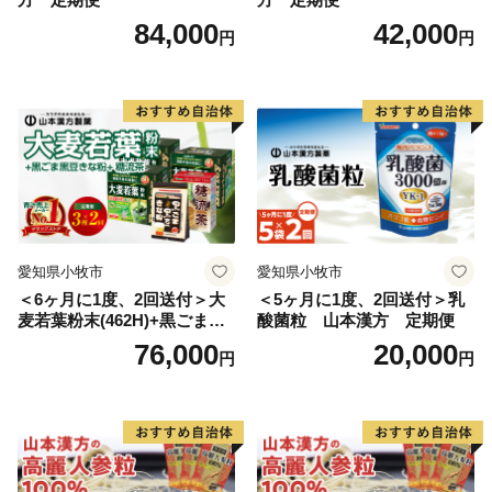
84,000
42,000
円
円
愛知県小牧市
愛知県小牧市
＜6ヶ月に1度、2回送付＞大
＜5ヶ月に1度、2回送付＞乳
麦若葉粉末(462H)+黒ごま黒
酸菌粒 山本漢方 定期便
豆きな粉+ 糖流茶 山本漢
76,000
20,000
円
円
方 定期便