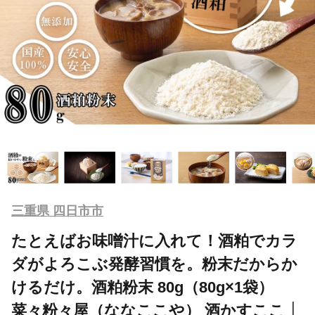
三重県 四日市市
たとえばお味噌汁に入れて！酒粕でカラ
ダがよろこぶ発酵習慣を。粉末だからか
けるだけ。酒粕粉末 80g（80g×1袋）
菜々粉々屋（ななここや） 酒かすここ │