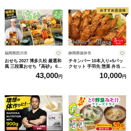
福岡県田川市
静岡県袋井市
おせち 2027 博多久松 厳選和
チキンバー 10本入り×5パッ
風 三段重おせち『高砂』 6.5
クセット 手羽先 惣菜 弁当 お
寸 3段重 2～3人前 おせち料
かず お酒 おつまみ ギフト キ
43,000
10,000
円
円
理 重箱 お正月 冷凍おせち 縁
ャンプ アウトドア キャンプ
起物 祝箸付 福岡 お節 オセチ
飯 保存食 非常食 鶏肉 肉 お
oseti osechi お祝い 迎春おせ
肉 鶏 人気 厳選 静岡県袋井市
ち 本格おせち おせち予約 年
末 年始 お取り寄せ 新春 贅沢
おせち こだわりおせち 惣菜
老舗おせち ふるさと納税お
せち 御節 お節料理 正月 調理
不要 おせち料理2027