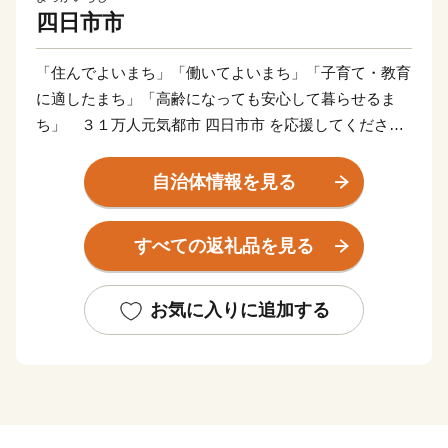
四日市市
「住んでよいまち」「働いてよいまち」「子育て・教育
に適したまち」「高齢になっても安心して暮らせるま
ち」 ３１万人元気都市 四日市市 を応援してくださ
い。
四日市市は、日本のほぼ中央に位置し、西は鈴鹿山
自治体情報を見る
脈、東は伊勢湾に面した自然豊かな地域であり、東海・
近畿・北陸・という３つの経済圏につながる地理的条件
すべての返礼品を見る
にも恵まれた都市です。
また、歴史や文化、伝統によって育まれたさまざまな
魅力を有し、特に、公害を教訓に環境技術を蓄積してき
お気に入りに追加する
た石油化学コンビナートや内陸部の半導体製造工場をは
じめとする全国屈指の産業集積は、本市の活力の源にな
っています。
本市は、このような特徴を生かして多様な産業の振興
を図るとともに、子育て支援や教育・医療・福祉対策に