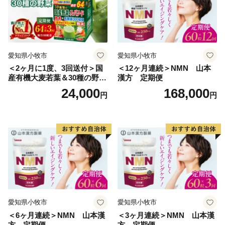
愛知県小牧市
愛知県小牧市
＜2ヶ月に1度、3回送付＞国
＜12ヶ月連続＞NMN 山本
産有機大麦若葉＆30種の野
漢方 定期便
菜 山本漢方 定期便
24,000
168,000
円
円
愛知県小牧市
愛知県小牧市
＜6ヶ月連続＞NMN 山本漢
＜3ヶ月連続＞NMN 山本漢
方 定期便
方 定期便