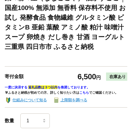
国産100% 無添加 無香料 保存料不使用 お
試し 発酵食品 食物繊維 グルタミン酸 ビ
タミンB 亜鉛 葉酸 アミノ酸 粕汁 味噌汁
スープ 卵焼き だし巻き 甘酒 ヨーグルト
三重県 四日市市 ふるさと納税
6,500
寄付金額
在庫あり
円
一度に決済する
返礼品数は３つ以内
を推奨しております。
🔰ふるさと納税が初めての方、詳しく知りたい方は
こちら
でご確認ください。
仕組みについて知る
上限額を調べる
数量