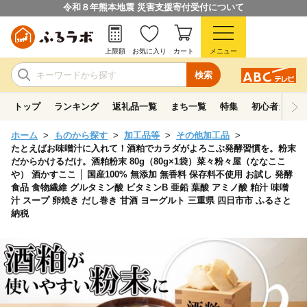
令和８年熊本地震 災害支援寄付受付について
上限額
お気に入り
カート
メニュー
検索
トップ
ランキング
返礼品一覧
まち一覧
特集
初心者ガイド
ホーム
ものから探す
加工品等
その他加工品
たとえばお味噌汁に入れて！酒粕でカラダがよろこぶ発酵習慣を。粉末
だからかけるだけ。酒粕粉末 80g（80g×1袋）菜々粉々屋（ななここ
や） 酒かすここ │ 国産100% 無添加 無香料 保存料不使用 お試し 発酵
食品 食物繊維 グルタミン酸 ビタミンB 亜鉛 葉酸 アミノ酸 粕汁 味噌
汁 スープ 卵焼き だし巻き 甘酒 ヨーグルト 三重県 四日市市 ふるさと
納税