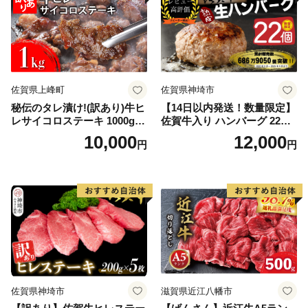
佐賀県上峰町
佐賀県神埼市
秘伝のタレ漬け!(訳あり)牛ヒ
【14日以内発送！数量限定】
レサイコロステーキ 1000g
佐賀牛入り ハンバーグ 22個
【B-1098-AS】
2.6kg(120g×22個)【佐賀牛
10,000
12,000
円
円
黒毛和牛 ブランド牛 九州 ハ
ンバーグ 牛肉 豚肉 国産 お弁
当 おかず 惣菜 おすすめ 人
気】(H083106)
佐賀県神埼市
滋賀県近江八幡市