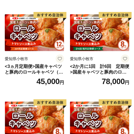
愛知県小牧市
愛知県小牧市
<3ヵ月定期便>国産キャベツ
<2か月に1回 計6回 定期便
と豚肉のロールキャベツ（6P
>国産キャベツと豚肉のロー
入り）
ルキャベツ（4P入り）
45,000
78,000
円
円