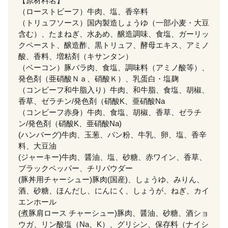
【原材料名】
（ローストビーフ）牛肉、塩、香辛料
（トリュフソース）国内製造しょうゆ（一部小麦・大豆
含む）、たまねぎ、水あめ、醸造調味、食塩、ガーリッ
クペースト、醸造酢、黒トリュフ、酵母エキス、アミノ
酸、香料、増粘剤（キサンタン）
（ベーコン）豚バラ肉、食塩、調味料（アミノ酸等）、
発色剤（亜硝酸Ｎａ、硝酸Ｋ）、乳蛋白・塩麹
（コンビーフ和牛脂入り）牛肉、和牛脂、食塩、胡椒、
香草、ゼラチン/発色剤（硝酸K、亜硝酸Na
（コンビーフ赤身）牛肉、食塩、胡椒、香草、ゼラチ
ン/発色剤（硝酸K、亜硝酸Na)
(ハンバーグ)牛肉、玉葱、パン粉、牛乳、卵、塩、香辛
料、大豆油
(ジャーキー)牛肉、醤油、塩、砂糖、赤ワイン、香草、
ブラックペッパー、チリパウダー
(豚丼用チャーシュー)豚肉(国産)、しょうゆ、みりん、
酒、砂糖、ほんだし、にんにく、しょうが、ねぎ、カイ
エンホール
(煮豚肩ロース チャーシュー)豚肉、醤油、砂糖、酒ショ
ウガ、リン酸塩（Na、K）、グリシン、保存料（ナイシ