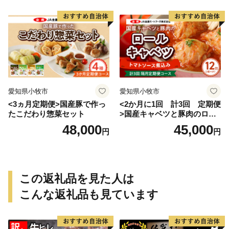
愛知県小牧市
愛知県小牧市
<3ヵ月定期便>国産豚で作っ
<2か月に1回 計3回 定期便
たこだわり惣菜セット
>国産キャベツと豚肉のロー
ルキャベツ（6P入り）
48,000
45,000
円
円
この返礼品を見た人は
こんな返礼品も見ています