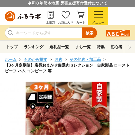
令和８年熊本地震 災害支援寄付受付について
上限額
お気に入り
カート
メニュー
検索
トップ
ランキング
返礼品一覧
まち一覧
特集
初心者ガイド
ホーム
ものから探す
お肉
その他肉・加工品
【3ヶ月定期便】店長おまかせ厳選肉セレクション 自家製品 ロースト
ビーフ ハム コンビーフ 等