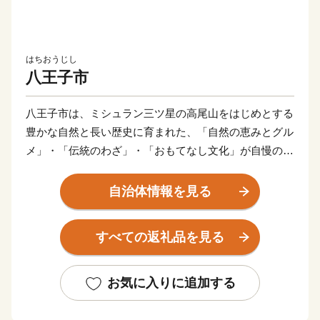
はちおうじし
八王子市
八王子市は、ミシュラン三ツ星の高尾山をはじめとする
豊かな自然と長い歴史に育まれた、「自然の恵みとグル
メ」・「伝統のわざ」・「おもてなし文化」が自慢のま
ちです。
まちなかでは、おまつりやイベント、個性的なお店がに
自治体情報を見る
ぎやかな毎日を彩ります。一方で、高尾山や陣馬山な
ど、「ここは東京？」と思うほどの自然がすぐそばにあ
すべての返礼品を見る
ります。
さらに、21の大学・専門学校・高専で約9万人の学生が
学ぶ、全国有数の「学生のまち」としても知られていま
お気に入りに追加する
す。