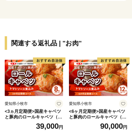
八王子市のふるさと納税では、寄附者の皆様に感謝の気
持ちをお伝えするため、生産者や職人の"わざ"と"想
い"が詰まった、地産地消の「お届け返礼品」に加え、
五感で楽しむ「体験型返礼品」をご用意しました。
また、まちづくりに取り組む団体などを応援する「応援
関連する返礼品 | "お肉"
型」寄附で、ふるさと八王子を応援する皆様のお気持ち
に応えます。
皆様からお預かりした寄附金は、このまちを育んできた
自然・伝統文化を未来につないでいく事業や、子どもた
ちや学生が活躍するまちづくりなどに大切に活用してい
きます。
ぜひ、ふるさと納税で、八王子を応援してください。
愛知県小牧市
愛知県小牧市
<3ヵ月定期便>国産キャベツ
<6ヶ月定期便>国産キャベツ
と豚肉のロールキャベツ（4P
と豚肉のロールキャベツ（6P
入り）
入り）
39,000
90,000
円
円