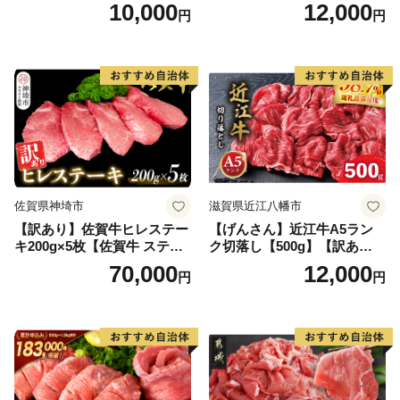
【B-1098-AS】
2.6kg(120g×22個)【佐賀牛
10,000
12,000
円
円
黒毛和牛 ブランド牛 九州 ハ
ンバーグ 牛肉 豚肉 国産 お弁
当 おかず 惣菜 おすすめ 人
気】(H083106)
佐賀県神埼市
滋賀県近江八幡市
【訳あり】佐賀牛ヒレステー
【げんさん】近江牛A5ラン
キ200g×5枚【佐賀牛 ステー
ク切落し【500g】【訳あり】
キ ブランド肉 ヒレ肉 フィレ
【DG12W】
70,000
12,000
円
円
肉 ジューシー ヘルシー】(H0
65175)