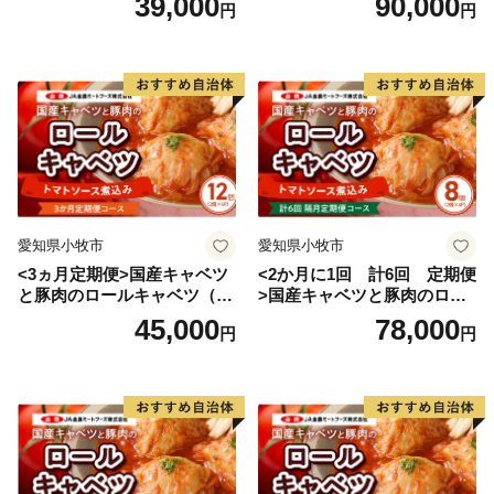
39,000
90,000
円
円
愛知県小牧市
愛知県小牧市
<3ヵ月定期便>国産キャベツ
<2か月に1回 計6回 定期便
と豚肉のロールキャベツ（6P
>国産キャベツと豚肉のロー
入り）
ルキャベツ（4P入り）
45,000
78,000
円
円