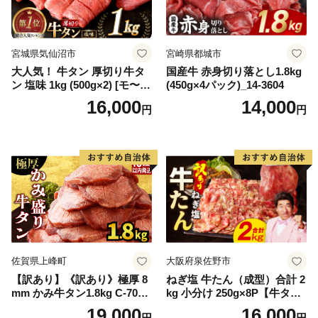
宮城県気仙沼市
宮崎県都城市
大人気！ 牛タン 厚切り牛タ
国産牛 赤身切り落とし1.8kg
ン 塩味 1kg (500g×2) [モ〜ラ
(450g×4パック)_14-3604
ンド 宮城県 気仙沼市 205646
16,000
14,000
円
円
60] 肉 牛肉 精肉 牛たん 牛タ
ン塩 牛たん塩 冷凍 焼肉 BB
Q アウトドア バーベキュー
厚切り タン
佐賀県上峰町
大阪府泉佐野市
【訳あり】《訳あり》極厚 8
ねぎ塩 牛たん（成型）合計 2
mm かみ牛タン1.8kg C-709-
kg 小分け 250g×8P【牛タン
AS
牛肉 焼肉用 薄切り 訳あり サ
19,000
16,000
円
円