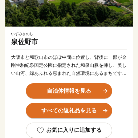
いずみさのし
泉佐野市
大阪市と和歌山市のほぼ中間に位置し、背後に一部が金
剛生駒紀泉国定公園に指定された和泉山脈を擁し、美し
い山河、緑あふれる恵まれた自然環境にあるまちです。
商・工・農・漁業がそれぞれバランスよく栄えてきまし
たが、関西国際空港の開港などに伴う人口の増加ととも
自治体情報を見る
に、商業・サービス業が盛んになっています。
関空によるインパクトを最大限に活用し、世界と日本を
すべての返礼品を見る
結ぶ玄関都市として、21世紀にふさわしい国際都市をめ
ざしてまちづくりに取り組んでいます。
お気に入りに追加する