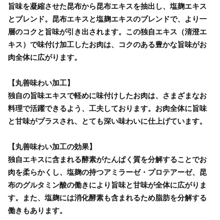
旨味を凝縮させた昆布から昆布エキスを抽出し、塩麹エキス
とブレンド。昆布エキスと塩麹エキスのブレンドで、より一
層のコクと旨味が引き出されます。この独自エキス（清澄エ
キス）で味付け加工したお肉は、コクのある豊かな旨味がお
肉全体に広がります。
【丸善味わい加工】
独自の旨味エキスで軽めに味付けしたお肉は、さまざまなお
料理で活躍できるよう、工夫しております。お肉全体に旨味
と甘味がプラスされ、とても深い味わいに仕上げています。
【丸善味わい加工の効果】
独自エキスに含まれる酵素がたんぱく質を分解することでお
肉を柔らかくし、塩麹の持つアミラーゼ・プロテアーゼ、昆
布のグルタミン酸の働きにより旨味と甘味が全体に広がりま
す。また、塩麹には消化酵素も含まれるため脂肪を分解する
働きもあります。