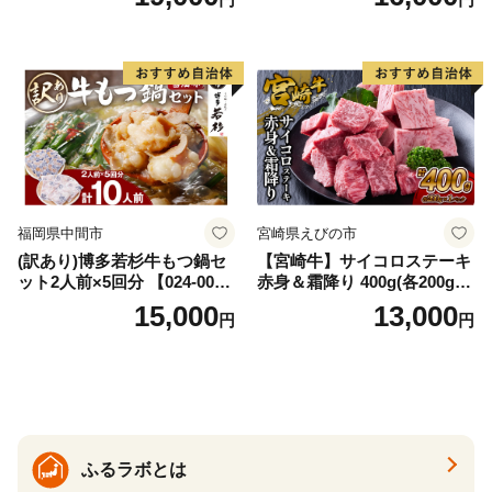
イズ不揃い】
福岡県中間市
宮崎県えびの市
(訳あり)博多若杉牛もつ鍋セ
【宮崎牛】サイコロステーキ
ット2人前×5回分 【024-002
赤身＆霜降り 400g(各200g×
7】
１P 計2P) 真空パック 冷凍
15,000
13,000
円
円
ふるラボとは