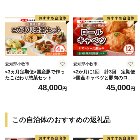
愛知県小牧市
愛知県小牧市
<3ヵ月定期便>国産豚で作っ
<2か月に1回 計3回 定期便
たこだわり惣菜セット
>国産キャベツと豚肉のロー
ルキャベツ（6P入り）
48,000
45,000
円
円
この自治体のおすすめの返礼品