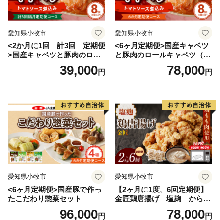
愛知県小牧市
愛知県小牧市
<2か月に1回 計3回 定期便
<6ヶ月定期便>国産キャベツ
>国産キャベツと豚肉のロー
と豚肉のロールキャベツ（4P
ルキャベツ（4P入り）
入り）
39,000
78,000
円
円
愛知県小牧市
愛知県小牧市
<6ヶ月定期便>国産豚で作っ
【2ヶ月に1度、6回定期便】
たこだわり惣菜セット
金匠鶏唐揚げ 塩麹 からあ
げ
96,000
78,000
円
円