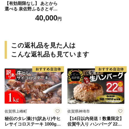
【有効期限なし】 あとから
選べる 泉佐野ふるさとギフ
ト（寄附40,000円コース）
40,000
円
【4000品以上掲載 高評価 カ
タログ 肉 牛たん ビール かに
サーモン 野菜 定期便 おせち
タオル ティッシュ あとから
セレクト カタログギフト】
この返礼品を見た人は
こんな返礼品も見ています
佐賀県上峰町
佐賀県神埼市
秘伝のタレ漬け!(訳あり)牛ヒ
【14日以内発送！数量限定】
レサイコロステーキ 1000g
佐賀牛入り ハンバーグ 22個