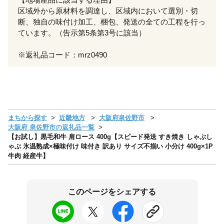
区域外から原材料を調達し、区域内において選別・切
断、独自の味付け加工、梱包、発送の全ての工程を行っ
ています。（告示第5条第3号に該当）
※返礼品コード：mrz0490
まちから探す
近畿地方
大阪府泉佐野市
大阪府 泉佐野市の返礼品一覧
【お試し】黒毛和牛 肩ロース 400g【スピード発送 すき焼き しゃぶし
ゃぶ 氷温熟成×極味付け 味付き 訳あり サイズ不揃い 小分け 400g×1P
牛肉 経産牛】
このページをシェアする