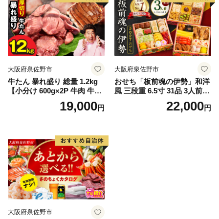
大阪府泉佐野市
大阪府泉佐野市
牛たん 暴れ盛り 総量 1.2kg
おせち「板前魂の伊勢」和洋
【小分け 600g×2P 牛肉 牛タ
風 三段重 6.5寸 31品 3人前
ン 牛たん 厚切り牛タン 焼肉
【1位獲得 おせち料理 板前魂
19,000
22,000
円
円
BBQ キャンプ 焼くだけ 簡単
贅沢おせち お節 惣菜 冷凍 先
調理 訳あり サイズ不揃い】
行予約 年内発送 おせち料理2
027】
大阪府泉佐野市