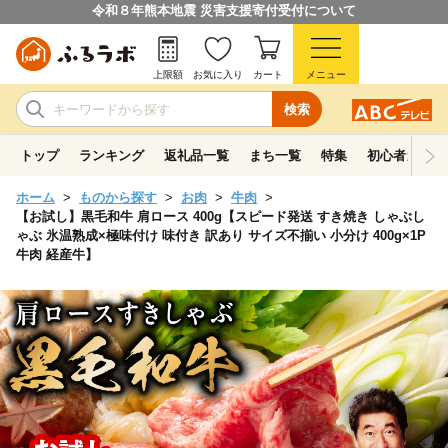
令和８年熊本地震 災害支援寄付受付について
上限額
お気に入り
カート
メニュー
検索
トップ
ランキング
返礼品一覧
まち一覧
特集
初心者ガイド
ホーム
ものから探す
お肉
牛肉
【お試し】黒毛和牛 肩ロース 400g【スピード発送 すき焼き しゃぶし
ゃぶ 氷温熟成×極味付け 味付き 訳あり サイズ不揃い 小分け 400g×1P
牛肉 経産牛】