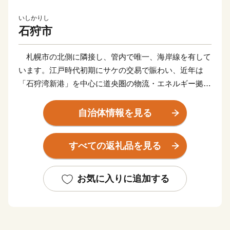
いしかりし
石狩市
札幌市の北側に隣接し、管内で唯一、海岸線を有して
います。江戸時代初期にサケの交易で賑わい、近年は
「石狩湾新港」を中心に道央圏の物流・エネルギー拠点
として発展を続けています。
雄大な自然景観と豊かな農林水産資源に恵まれ、北海
自治体情報を見る
道の郷土料理として有名な「石狩鍋」発祥の地です。
国際貿易港である「石狩湾新港」は、札幌圏と世界を
すべての返礼品を見る
結ぶ国際的な物流拠点としてさらなる飛躍が期待されて
います。
平成25年12月には全国の市町村で初となる「手話条
お気に入りに追加する
例」を制定し、共生社会の実現を目指しています。
平成30年4月27日、道の駅石狩「あいろーど厚田」が
オープンいたしました。展望デッキから眺める日本海へ