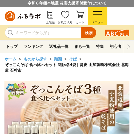
令和８年熊本地震 災害支援寄付受付について
上限額
お気に入り
カート
メニュー
検索
トップ
ランキング
返礼品一覧
まち一覧
特集
初心者ガイド
ホーム
ものから探す
麺類
そば
ぞっこんそば 食べ比べセット 3種×各4袋 | 蕎麦 山加製粉株式会社 北海
道 石狩市