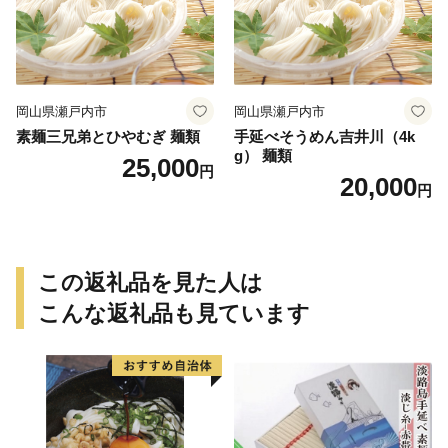
岡山県瀬戸内市
岡山県瀬戸内市
素麺三兄弟とひやむぎ 麺類
手延べそうめん吉井川（4k
g） 麺類
25,000
円
20,000
円
この返礼品を見た人は
こんな返礼品も見ています