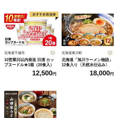
北海道千歳市
北海道東川町
10営業日以内発送 日清 カッ
北海道「旭川ラーメン物語」
プヌードル★1箱（20食入）
12食入り〈天然水仕込み〉
12,500
18,000
円
円