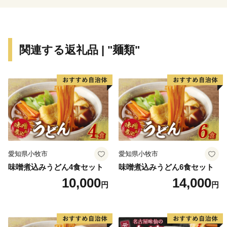
沈む夕日は絶景です。たくさんの方のご来場をお待ちし
ております。
関連する返礼品 | "麺類"
愛知県小牧市
愛知県小牧市
味噌煮込みうどん4食セット
味噌煮込みうどん6食セット
10,000
14,000
円
円