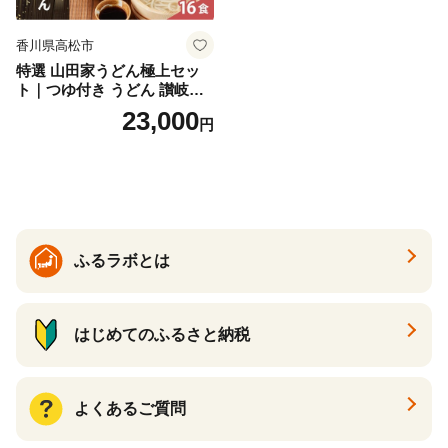
香川県高松市
特選 山田家うどん極上セッ
ト｜つゆ付き うどん 讃岐う
どん さぬきうどん 生麵 うど
23,000
円
んセット カレーうどん 生う
どん 食べ比べ 麺 麺類 ギフト
香川 香川県 高松
ふるラボとは
はじめてのふるさと納税
よくあるご質問