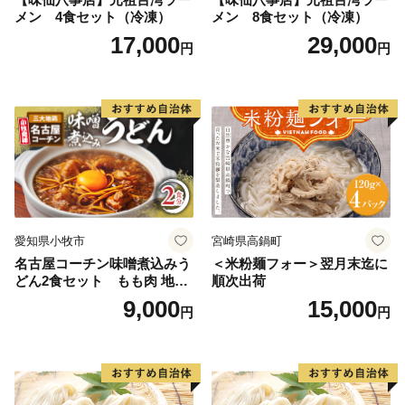
メン 4食セット（冷凍）
メン 8食セット（冷凍）
17,000
29,000
円
円
愛知県小牧市
宮崎県高鍋町
名古屋コーチン味噌煮込みう
＜米粉麺フォー＞翌月末迄に
どん2食セット もも肉 地鶏
順次出荷
味噌うどん
9,000
15,000
円
円