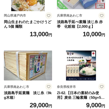
岡山県瀬戸内市
兵庫県南あわじ市
岡山生まれのたまごかけうど
淡路島手延べ素麺 淡じ糸 赤
ん 5個 麺類
帯 化粧箱【2,000ｇ】
13,000
10,000
円
円
兵庫県南あわじ市
奈良県桜井市
淡路島手延素麺 淡じ糸〈9k
ZI-62.【日本の素材のみ使
g木箱〉
用】麦坐 三輪素麺（50g×5束
×4袋）
29,000
9,000
円
円