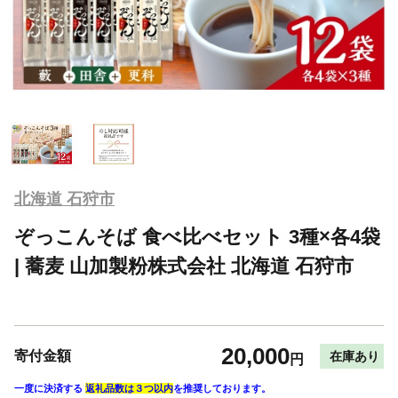
北海道 石狩市
ぞっこんそば 食べ比べセット 3種×各4袋
| 蕎麦 山加製粉株式会社 北海道 石狩市
20,000
寄付金額
在庫あり
円
一度に決済する
返礼品数は３つ以内
を推奨しております。