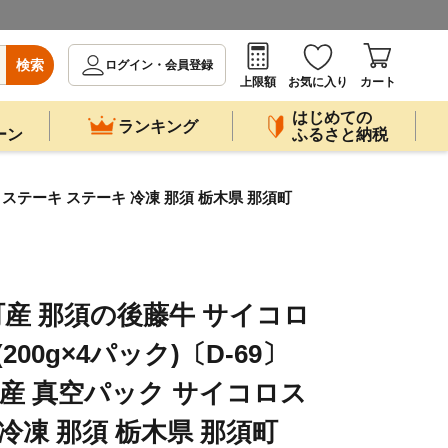
検索
ログイン・会員登録
上限額
お気に入り
カート
はじめての
ランキング
ーン
ふるさと納税
コロステーキ ステーキ 冷凍 那須 栃木県 那須町
産 那須の後藤牛 サイコロ
200g×4パック)〔D-69〕
国産 真空パック サイコロス
冷凍 那須 栃木県 那須町