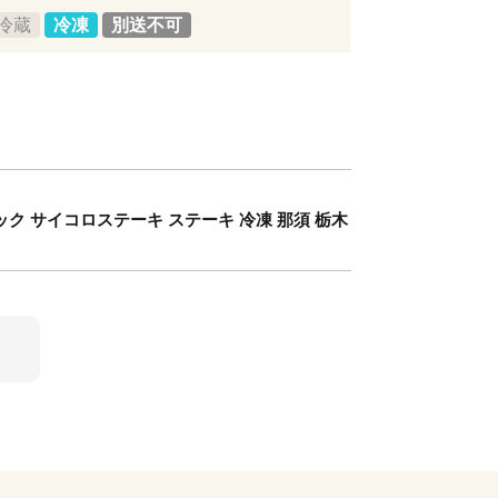
冷蔵
冷凍
別送不可
パック サイコロステーキ ステーキ 冷凍 那須 栃木