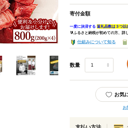
寄付金額
一度に決済する
返礼品数は３つ以
🔰ふるさと納税が初めての方、詳
仕組みについて知る
数量
お気
お
支払い方法