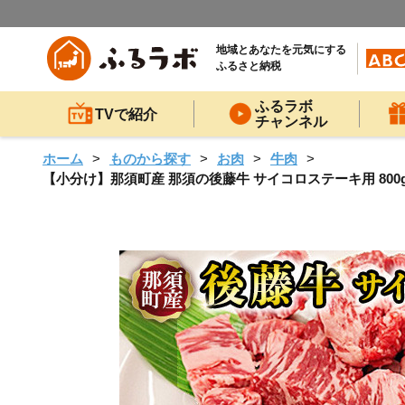
地域とあなたを元気にする
ふるさと納税
ふるラボ
TVで紹介
チャンネル
ホーム
ものから探す
お肉
牛肉
【小分け】那須町産 那須の後藤牛 サイコロステーキ用 800g(2