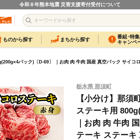
令和８年熊本地震 災害支援寄付受付について
番組･特集
ものから探す
まちから探す
キャンペ
00g×4パック)〔D-69〕 ｜お肉 肉 牛肉 国産 真空パック サイ
栃木県 那須町
【小分け】那須町
ステーキ用 800g(
｜お肉 肉 牛肉 
テーキ ステーキ 