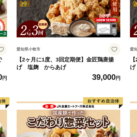
愛知県小牧市
愛
で
【2ヶ月に1度、3回定期便】金匠鶏唐揚
【
げ 塩麹 からあげ
げ
0
39,000
円
円