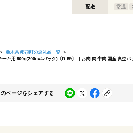
配送
常温
栃木県 那須町の返礼品一覧
 800g(200g×4パック)〔D-69〕 ｜お肉 肉 牛肉 国産 真空
このページをシェアする