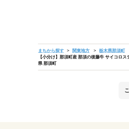
まちから探す
関東地方
栃木県那須町
【小分け】那須町産 那須の後藤牛 サイコロステーキ用
県 那須町