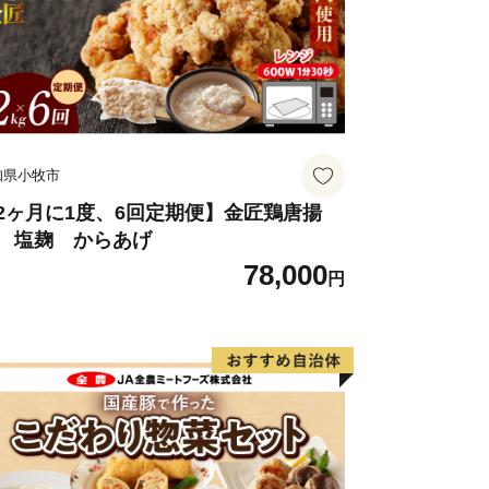
知県小牧市
2ヶ月に1度、6回定期便】金匠鶏唐揚
 塩麹 からあげ
78,000
円