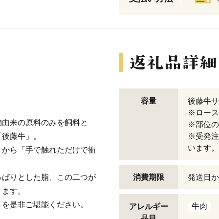
容量
後藤牛サイ
※ロース
物由来の原料のみを飼料と
※部位の
「後藤牛」。
※受発注
います。
々から「手で触れただけで衝
っぱりとした脂、この二つが
消費期限
発送日か
ります。
さを是非ご堪能ください。
牛肉
アレルギー
品目