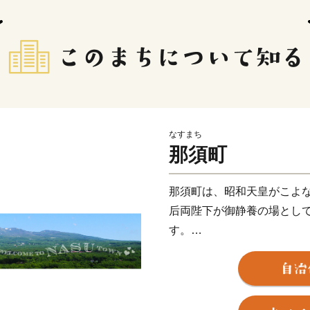
なすまち
那須町
那須町は、昭和天皇がこよ
后両陛下が御静養の場とし
す。
ロイヤルリゾート那須とし
麓に、歴史ある那須温泉郷
ー施設やリゾートホテル、
お客様を迎えております。