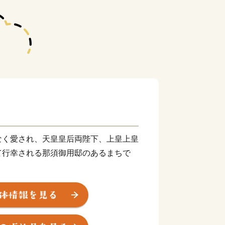
なく愛され、天皇皇后両陛下、上皇上皇
て行幸される那須御用邸のあるまちで
て広く知られており、壮麗な那須連山の
をはじめ、豊かな自然と調和したレジャ
別荘地など充実した観光資源とともに、