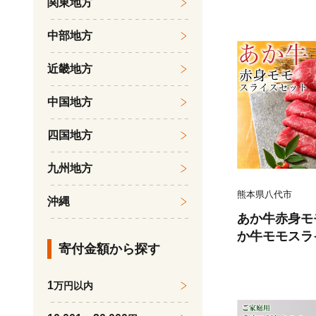
関東地方
くら 柔らかい
魚のトロ 梅酒
中部地方
だし漬け 煮付
鍋物 冷凍 湯浅
近畿地方
中国地方
四国地方
九州地方
熊本県八代市
沖縄
あか牛赤身モ
か牛モモスラ
寄付金額から探す
たれ200ml付
1
万円以内