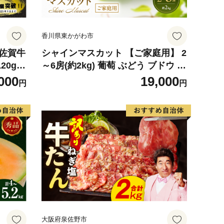
香川県東かがわ市
】佐賀牛
シャインマスカット 【ご家庭用】 2
20g×
～6房(約2kg) 葡萄 ぶどう ブドウ フ
ランド牛
ルーツ 果物 くだもの 果実 旬の果物
000
19,000
円
円
産 お
旬のフルーツ 香川 香川県 東かがわ
気】(H
市
大阪府泉佐野市