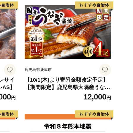
鹿児島県鹿屋市
ヒレサイ
【10/1(木)より寄附金額改定予定】
8-AS】
【期間限定】鹿児島県大隅産うなぎ
蒲焼4尾（400g） KN007-023
000
12,000
円
円