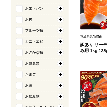
お米・パン
お肉
フルーツ類
宮城県気仙沼市
カニ・エビ
訳あり サーモ
み用 1kg 12
おさかな類
気仙沼市 2056
刺し身 刺し身
お野菜類
チリ銀鮭 銀鮭
たまご
お酒
お飲み物