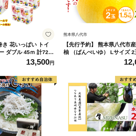
熊本県八代市
倍巻き 花いっぱい トイ
【先行予約】 熊本県八代市産
 ダブル 45ｍ 計72ロ
柚 （ばんぺいゆ） Lサイズ 2
 花柄 プリント ハーブ
橘 みかん 果物 くだもの フ
13,500
12,
円
製 まとめ買い 防災 常
おやつ 特産 熊本県 八代市 【2
 エコ 日用雑貨 消耗品
年12月上旬より順次発送】
 北海道 倶知安町 日用