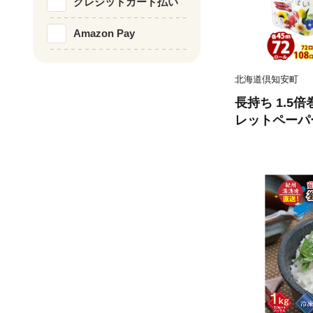
クレジットカード払い
Amazon Pay
北海道倶知安町
長持ち 1.5
レットペーパー
ール 全18種
香り付き 日本
備品 ペーパー
備蓄 送料無料
品