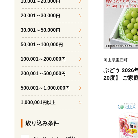
10,001～20,000
円
20,001～30,000
円
30,001～50,000
円
50,001～100,000
円
100,001～200,000
円
岡山県里庄町
ぶどう 202
200,001～500,000
円
20度】 ご家
ャイン マスカ
500,001～1,000,000
円
2kg ブドウ 
ーツ 果物 【 N
1,000,001
円以上
絞り込み条件