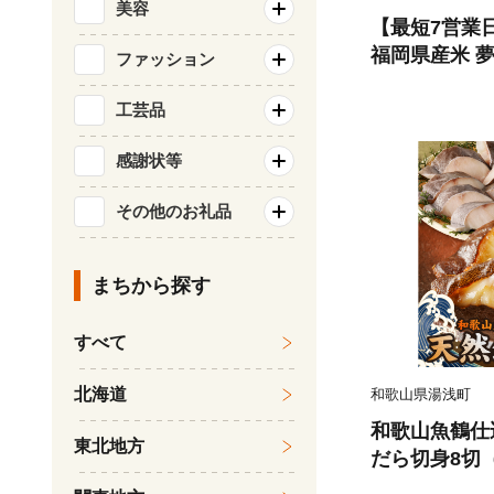
美容
【最短7営業
福岡県産米 夢つ
ファッション
北海道・沖縄
工芸品
感謝状等
その他のお礼品
まちから探す
すべて
北海道
和歌山県湯浅町
和歌山魚鶴仕
東北地方
だら切身8切（
0g 小分け 