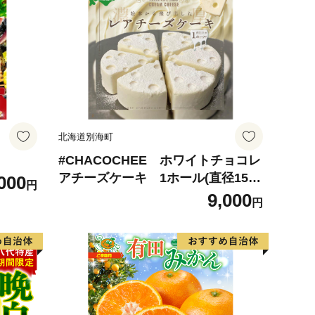
北海道別海町
#CHACOCHEE ホワイトチョコレ
アチーズケーキ 1ホール(直径15c
000
円
m)（北海道,別海町,チーズ,ちーず,
9,000
円
チーズケーキ,ふるさと納税）