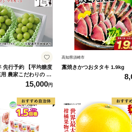
高知県須崎市
6年 先行予約 【平均糖度
藁焼きかつおタタキ 1.9kg
庭用 農家こだわりの シ
8,
ット 2～3房 合計約1.
15,000
円
葡萄 岡山県産 国産 フル
ini farm 農家 直送 】