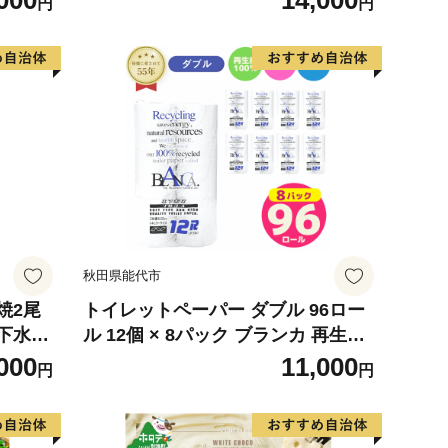
000
14,000
円
円
 使用
の幸 海
お弁当
り寄せ
317
秋田県能代市
焼2尾
トイレットペーパー ダブル 96ロー
下水使
ル 12個 × 8パック ブランカ 再生紙
知県産
100％ 芯あり 日用品 消耗品 無香料
000
11,000
円
円
 真空
生活用品 備蓄 秋田県 能代市 送料無
ット）
料 《能代製紙》