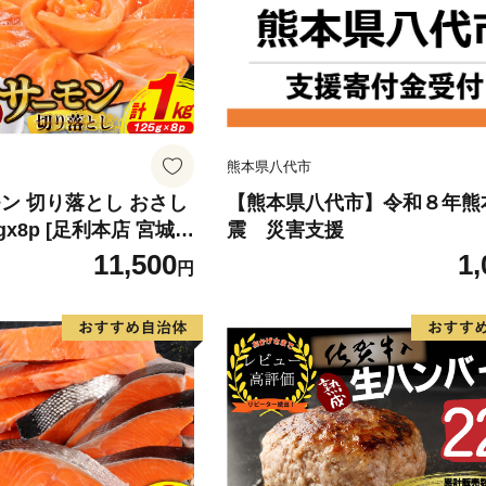
熊本県八代市
ン 切り落とし おさし
【熊本県八代市】令和８年熊
5gx8p [足利本店 宮城県
震 災害支援
4313] 魚 魚介類 鮭 お
11,500
1,
円
 刺身 生 生食 個包装
 海鮮 海鮮丼 魚介