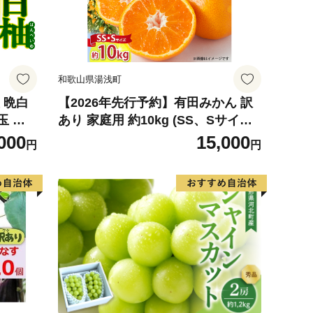
和歌山県湯浅町
 晩白
【2026年先行予約】有田みかん 訳
玉 柑
あり 家庭用 約10kg (SS、Sサイズ)
ルーツ
みかん 温州みかん フルーツ 柑橘 果
000
15,000
円
円
026
物 果実 ジューシー 人気 国産 食べ
物 和歌山県 湯浅町 送料無料_ZJ60
98