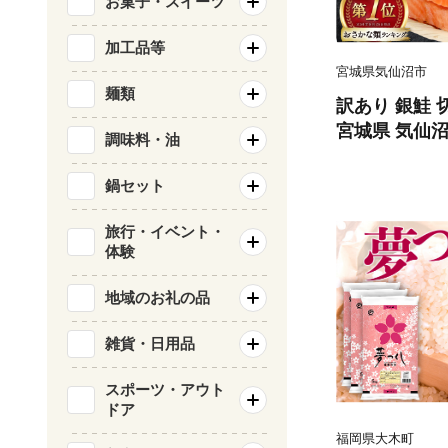
お菓子・スイーツ
加工品等
宮城県気仙沼市
麺類
訳あり 銀鮭 切
宮城県 気仙沼市 
調味料・油
類 海鮮 訳ア
サケ 鮭切身 
鍋セット
庭用 おかず 
鮭切り身 魚 
旅行・イベント・
体験
地域のお礼の品
雑貨・日用品
スポーツ・アウト
ドア
福岡県大木町