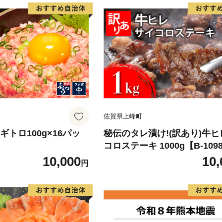
佐賀県上峰町
 ネギトロ100g×16パッ
秘伝のタレ漬け!(訳あり)牛
コロステーキ 1000g【B-109
10,000
10,
円