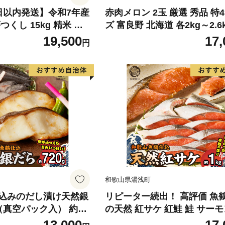
日以内発送】令和7年産
赤肉メロン 2玉 厳選 秀品 特
くし 15kg 精米 ※
ズ 富良野 北海道 各2kg～2.6k
・離島は配送不可
セット ファーム富良野 メロン
19,500
17,
円
ん 果物 くだもの フルーツ 
旬の果物 旬のフルーツ
和歌山県湯浅町
込みのだし漬け天然銀
リピーター続出！ 高評価 魚
真空パック入） 約72
の天然 紅サケ 紅鮭 鮭 サーモ
独自製法 良質な脂 ふっ
身 切り身 約1kg レビュー高