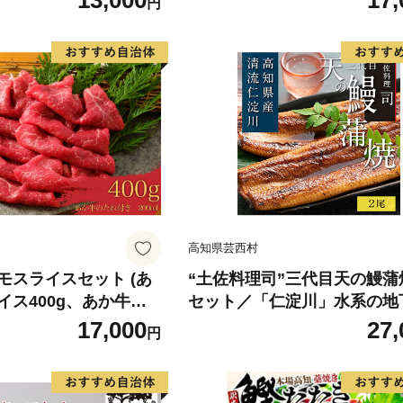
13,000
17,
円
 身質 甘み 旨味 白身
分け 真空パック 梅酒 真昆布
 北海道南産 真こんぶ
だし まろやか 天然 鮭 魚 海
け ムニエル 味噌漬け
鮮 魚介 食品 食べ物 おかず 
町 送料無料_G7334
水産加工品 冷凍 グルメ お取
和歌山県 湯浅町 送料無料_G7
高知県芸西村
モスライスセット (あ
“土佐料理司”三代目天の鰻蒲
イス400g、あか牛の
セット／「仁淀川」水系の地
き)
用 完全無投薬養殖 国産・高
17,000
27,
円
〈高知市共通返礼品〉うなぎ
パック （ウナギう・たれセ