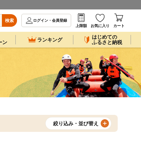
検索
ログイン・会員登録
上限額
お気に入り
カート
はじめての
ランキング
ーン
ふるさと納税
絞り込み・並び替え