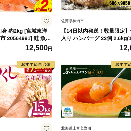
佐賀県神埼市
身 約2kg [宮城東洋
【14日以内発送！数量限定
20564991] 鮭 魚介
入り ハンバーグ 22個 2.6kg(1
リ 規格外 不揃い さけ
22個)【佐賀牛 黒毛和牛 ブ
12,500
12,
円
シャケ 切り身 冷凍 家
九州 ハンバーグ 牛肉 豚肉 国
弁当 支援 サーモン 銀
弁当 おかず 惣菜 おすすめ 人
わけあり
083106)
北海道上富良野町