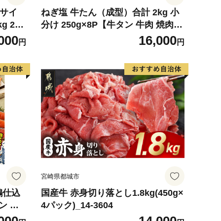
4サイ
ねぎ塩 牛たん（成型）合計 2kg 小
g 2玉
分け 250g×8P【牛タン 牛肉 焼肉用
 めろ
薄切り 訳あり サイズ不揃い】
000
16,000
円
円
デザート
宮崎県都城市
鶴仕込
国産牛 赤身切り落とし1.8kg(450g×
ン 切
4パック)_14-3604
評価 小