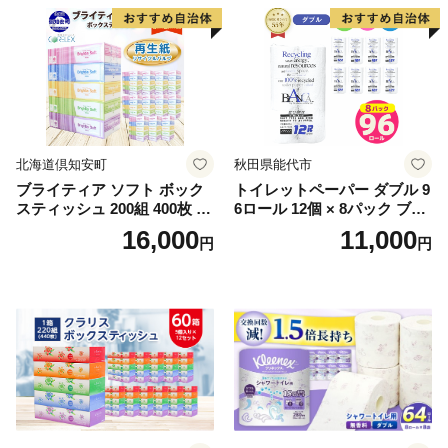
北海道倶知安町
秋田県能代市
ブライティア ソフト ボック
トイレットペーパー ダブル 9
スティッシュ 200組 400枚 60
6ロール 12個 × 8パック ブラ
箱 日本製 まとめ買い ティッ
ンカ 再生紙 100％ 芯あり 日
16,000
11,000
円
円
シュ リサイクル 長持 防災 常
用品 消耗品 無香料 生活用品
備品 日用雑貨 消耗品 生活必
備蓄 秋田県 能代市 送料無料
需品 備蓄 ペーパー 紙 北海道
《能代製紙》
倶知安町 日用品