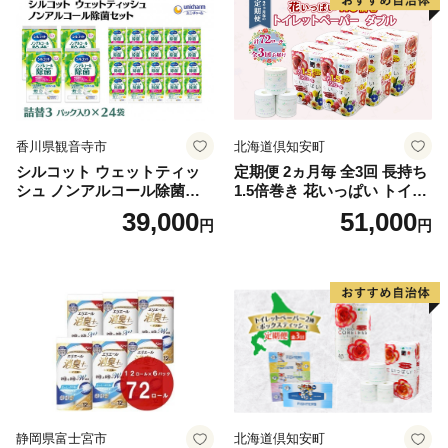
市
香川県観音寺市
北海道倶知安町
シルコット ウェットティッ
定期便 2ヵ月毎 全3回 長持ち
シュ ノンアルコール除菌詰
1.5倍巻き 花いっぱい トイレ
替（43枚×3P）×24袋 日用品
ットペーパー ダブル 45ｍ 計
39,000
51,000
円
円
おもちゃ 拭き取り 手拭き 外
72ロール 全18種 花柄 プリン
出時 お出かけ時 食事前 緑茶
ト ハーブ 香り付き 日本製 ま
カテキン配合
とめ買い 防災 常備品 ペーパ
ー 消耗品 備蓄 送料無料 北海
道 倶知安町 日用品
静岡県富士宮市
北海道倶知安町