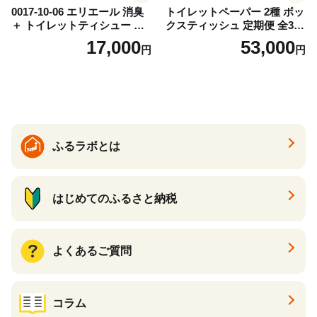
0017-10-06 エリエール 消臭
トイレットペーパー 2種 ボッ
＋ トイレットティシュー し
クスティッシュ 定期便 全3
っかり香るフレッシュクリア
回 日本製 まとめ買い 防災
17,000
53,000
円
円
の香り ダブル 12ロール×6パ
常備品 日用雑貨 消耗品 生活
ック 72ロール 25m トイレ
必需品 大容量 備蓄 リサイク
ットペーパー パルプ100％ 消
ル ティッシュ ペーパー まと
臭 防臭 日用品 消耗品 備蓄
め買い 雑貨 倶知安町
ふるラボとは
はじめてのふるさと納税
よくあるご質問
コラム