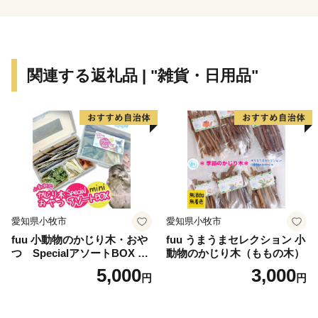
関連する返礼品 | "雑貨・日用品"
愛知県小牧市
愛知県小牧市
fuu 小動物のかじり木・おや
fuu うまうまセレクション 小
つ SpecialアソートBOX mi
動物のかじり木（ももの木）
ni（1個）
5,000
3,000
円
円