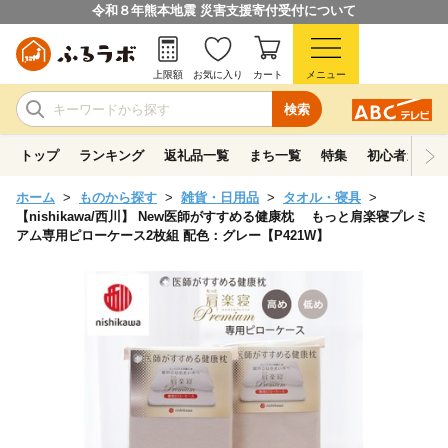
令和８年熊本地震 災害支援寄付受付について
上限額
お気に入り
カート
メニュー
検索
トップ
ランキング
返礼品一覧
まち一覧
特集
初心者ガイド
ホーム
ものから探す
雑貨・日用品
タオル・寝具
【nishikawa/西川】 New医師がすすめる健康枕 もっと肩楽寝プレミ
アム専用ピローケース2枚組 配色：グレー【P421W】