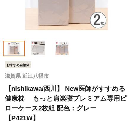
おすすめ自治体
滋賀県 近江八幡市
【nishikawa/西川】 New医師がすすめる
健康枕 もっと肩楽寝プレミアム専用ピ
ローケース2枚組 配色：グレー
【P421W】