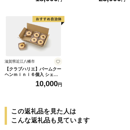
ｇ×5個）】【Y095W】
滋賀県近江八幡市
【クラブハリエ】バームクー
ヘンｍｉｎｉ６個入 シェア
ボックス 個包装【FC01W】
10,000
円
この返礼品を見た人は
こんな返礼品も見ています