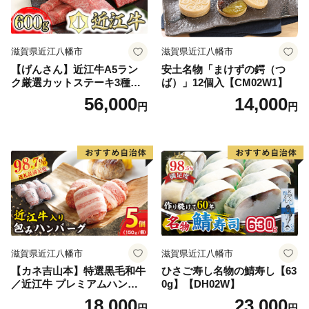
滋賀県近江八幡市
滋賀県近江八幡市
【げんさん】近江牛A5ラン
安土名物「まけずの鍔（つ
ク厳選カットステーキ3種【6
ば）」12個入【CM02W1】
00g】【DG03W】（国産牛
56,000
14,000
円
円
和牛 ブランド牛 ブランド
和牛 黒毛和牛 牛肉 肉
高級 人気 おすすめ 神戸
牛 松阪牛 に並ぶ 日本三大
和牛 近江牛）
滋賀県近江八幡市
滋賀県近江八幡市
【カネ吉山本】特選黒毛和牛
ひさご寿し名物の鯖寿し【63
／近江牛 プレミアムハンバ
0g】【DH02W】
ーグ 5個箱入【750ｇ（約150
18,000
23,000
円
円