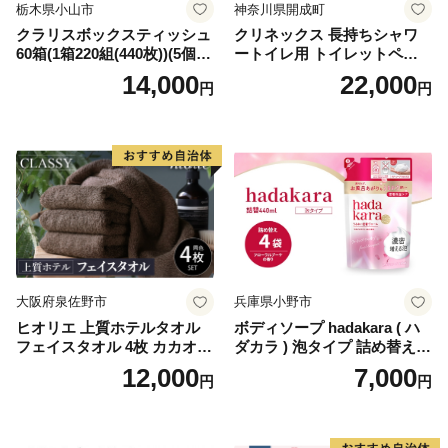
栃木県小山市
神奈川県開成町
クラリスボックスティッシュ
クリネックス 長持ちシャワ
60箱(1箱220組(440枚))(5個入
ートイレ用 トイレットペー
り×12セット)【1256759】
パー（ダブル）64ロール(8ロ
14,000
22,000
円
円
ール×8パック) 開成町 トイレ
ットペーパーダブル 日用品
国産 新生活 ダブル SDGs 備
蓄 防災 エコ 消耗品 生活雑貨
生活用品 無香料 トイレット
ペーパー ダブル といれっと
ぺーぱー トイレ クレシア ト
イレットペーパー [BDBH002
-1]
大阪府泉佐野市
兵庫県小野市
ヒオリエ 上質ホテルタオル
ボディソープ hadakara ( ハ
フェイスタオル 4枚 カカオ
ダカラ ) 泡タイプ 詰め替え 4
【タオル 泉州タオル 吸水 普
40ml×4袋 ボディーソープ 泡
12,000
7,000
円
円
段使い 無地 シンプル 日用品
ボディソープ 泡 日用品 消耗
ふわふわ ふかふか 家族 たお
品 バス用品 大容量 いい 匂い
る 一人暮らし】
ボディ 保湿 LION ライオン
泡石鹸 石鹸 兵庫 兵庫県 小野