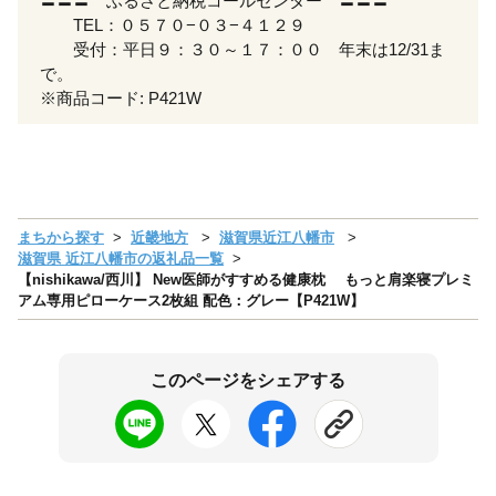
〓〓〓 ふるさと納税コールセンター 〓〓〓
TEL：０５７０−０３−４１２９
受付：平日９：３０～１７：００ 年末は12/31ま
で。
※商品コード: P421W
まちから探す
近畿地方
滋賀県近江八幡市
滋賀県 近江八幡市の返礼品一覧
【nishikawa/西川】 New医師がすすめる健康枕 もっと肩楽寝プレミ
アム専用ピローケース2枚組 配色：グレー【P421W】
このページをシェアする