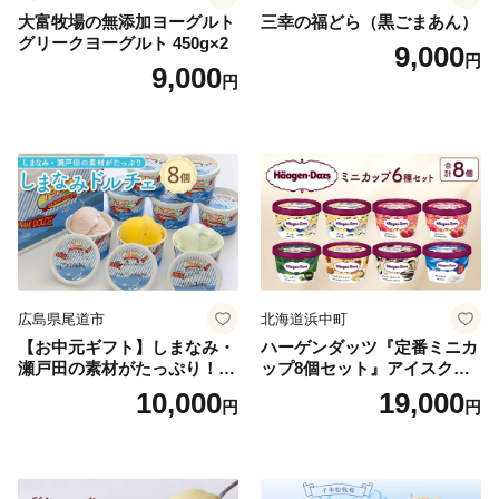
大富牧場の無添加ヨーグルト
三幸の福どら（黒ごまあん）
グリークヨーグルト 450g×2
9,000
円
9,000
円
広島県尾道市
北海道浜中町
【お中元ギフト】しまなみ・
ハーゲンダッツ『定番ミニカ
瀬戸田の素材がたっぷり！ジ
ップ8個セット』アイスクリ
ェラート8個
ーム アイス スイーツ デザー
10,000
19,000
円
円
ト_H0016-104