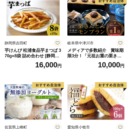
ラエティ | バニラ チョコレー
ーム ギフト 詰合せ 詰め合わ
ト ストロベリー ピスタチオ
せ ふるさと納税 ）
バニラ＆クッキー ウベ 沖縄
紅イモ 塩ちんすこう 沖縄シ
ークヮーサー 沖縄黒糖 琉球
ロイヤルミルクティ 沖縄パ
イン
静岡県吉田町
岐阜県中津川市
芋けんぴ 松浦食品芋まつば 3
メディアで多数紹介 賞味期
70g×8袋 詰め合わせ [静岡伊
限3分！「元祖お重の栗きん
勢丹(松浦食品) 静岡県 吉田町
とんモンブラン」 【未来の
16,000
10,000
円
円
22424274] 芋ケンピ セット
ご褒美】スイーツ 栗 モンブ
小袋 個包装 小分け
ラン くりきんとん デザート
ご褒美 お取り寄せ くり お菓
子 菓子 F4N-2298
佐賀県上峰町
愛知県小牧市