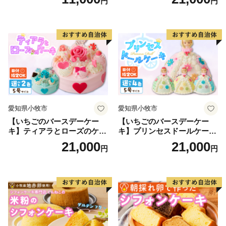
円
円
ラメ 常温 愛知県 小牧市 アン
ザート 洋菓子 お取り寄せ 愛
プチベアやぐま
知県 小牧市 送料無料 誕生日
クリスマス お祝い マカロン
デコレーションケーキ ホー
ルケーキ
愛知県小牧市
愛知県小牧市
【いちごのバースデーケー
【いちごのバースデーケー
キ】ティアラとローズのケー
キ】プリンセスドールケーキ
キ スイーツ デザート 洋菓
日時指定可 スイーツ デザー
21,000
21,000
円
円
子 お取り寄せ 愛知県 小牧市
ト 洋菓子 お取り寄せ 愛知県
送料無料 誕生日 クリスマス
小牧市 送料無料 誕生日 クリ
お祝い ばら 花 フラワー デコ
スマス お祝い キャラクター
レーション ホールケーキ 日
デコレーションケーキ ホー
時指定可
ルケーキ 人形 かわいい こど
も