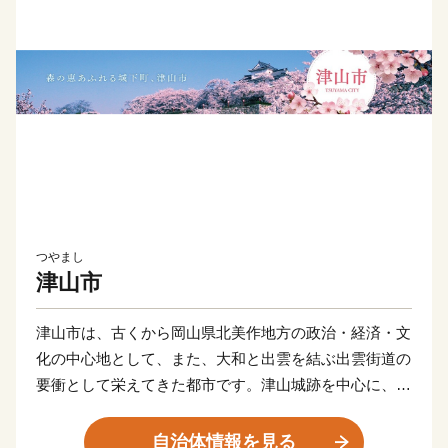
つやまし
津山市
津山市は、古くから岡山県北美作地方の政治・経済・文
化の中心地として、また、大和と出雲を結ぶ出雲街道の
要衝として栄えてきた都市です。津山城跡を中心に、白
壁や格子窓が美しい町家など、新旧一体となった魅力的
な風景を醸し出しています。また、津山ホルモンうどん
自治体情報を見る