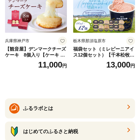
兵庫県神戸市
栃木県那須塩原市
【観音屋】デンマークチーズ
福袋セット（ミレピーニアイ
ケーキ 8個入り【ケーキ チ
ス12個セット）【千本松牧
ーズケーキ 人気スイーツ お
場】 ns025-014-12 【デザー
11,000
13,000
円
円
すすめスイーツ 神戸スイー
ト 詰め合わせ ギフト】
ツ 新感覚チーズケーキ おす
すめケーキ 兵庫県 神戸市 D0
910-17】
ふるラボとは
はじめてのふるさと納税