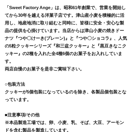
「Sweet Factory Ange」は、昭和61年創業で、営業を開始し
てから30年を越える洋菓子店です。津山産小麦を積極的に活
用し、地産地消に取り組むと同時に、皆様に安全・安心な製
品の提供を心掛けています。当店からは津山小麦の焼きドー
ナツ『つや〇けーき(プレーン)』と『つや〇ショコラ』、人気
の5粒クッキーシリーズ『和三盆クッキー』と『黒豆きなこク
ッキー』の2種を入れた全4種6個のお菓子をお入れしていま
す。
両店自慢のお菓子を是非ご賞味下さい。
○包装方法
クッキーが5個包装になっているのを除き、各製品個包装とな
っています。
■注意事項/その他
※本品製造工場では、卵、小麦、乳、そば、大豆、アーモン
ドを含む製品を製造しています。