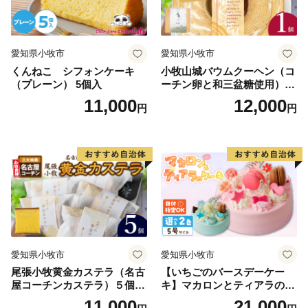
愛知県小牧市
愛知県小牧市
くんねこ シフォンケーキ
小牧山城バウムクーヘン（コ
（プレーン） 5個入
ーチン卵と和三盆糖使用）
名古屋コーチン バームクー
11,000
12,000
円
円
ヘン 和三盆 小牧銘菓 バウム
クーヘン 常温 愛知県 小牧市
アンプチベアやぐま
愛知県小牧市
愛知県小牧市
尾張小牧黄金カステラ（名古
【いちごのバースデーケー
屋コーチンカステラ）５個入
キ】マカロンとティアラのケ
名古屋コーチン カステラ ザ
ーキ スイーツ 日時指定可 デ
11,000
21,000