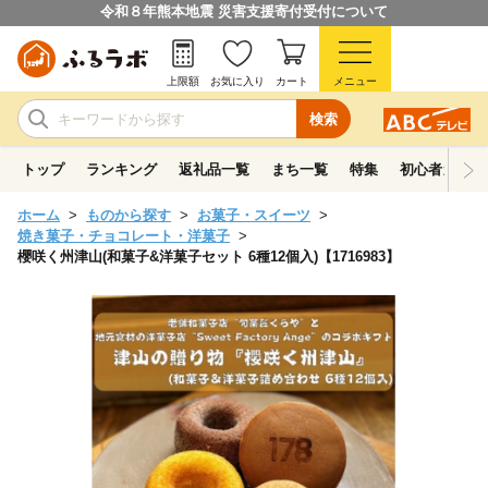
令和８年熊本地震 災害支援寄付受付について
上限額
お気に入り
カート
メニュー
検索
トップ
ランキング
返礼品一覧
まち一覧
特集
初心者ガイド
ホーム
ものから探す
お菓子・スイーツ
焼き菓子・チョコレート・洋菓子
櫻咲く州津山(和菓子&洋菓子セット 6種12個入)【1716983】