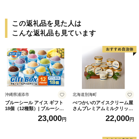
この返礼品を見た人は
こんな返礼品も見ています
沖縄県浦添市
北海道別海町
ブルーシール アイス ギフト
べつかいのアイスクリーム屋
18個（12種類）| ブルーシー
さんプレミアムミルクリッチ
ルアイス ブルーシールアイ
12個（AP-01）（ 北海道アイ
23,000
22,000
円
円
スクリーム 着日指定可能 送
ス 北海道産アイス アイス ア
料無料 ジェラート 沖縄県 バ
イススイーツ アイスクリー
ースデー 贈り物 プレゼント
ム 北海道産アイスクリーム
誕生日 カップ 詰め合わせ バ
道産アイス 道産アイスクリ