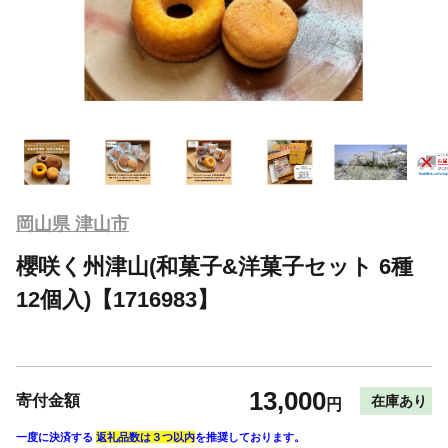
岡山県 津山市
櫻咲く州津山(和菓子&洋菓子セット 6種
12個入)【1716983】
13,000
寄付金額
在庫あり
円
一度に決済する
返礼品数は３つ以内
を推奨しております。