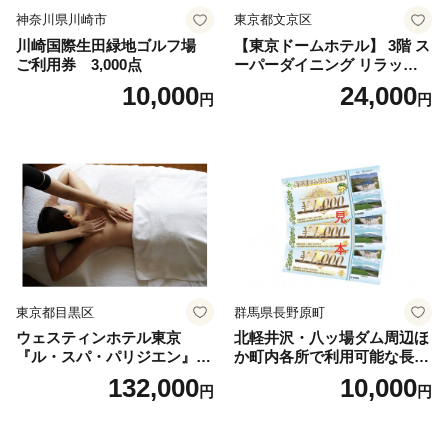
神奈川県川崎市
東京都文京区
川崎国際生田緑地ゴルフ場
【東京ドームホテル】 3階 ス
ご利用券 3,000点
ーパーダイニング リラッサ
ランチブッフェ お食事券 大
10,000
24,000
円
円
人1名様分 関東 東京 ご利用
券 ランチ 昼食 食事券 レスト
ラン ブッフェ 東京都 お食事
券
東京都目黒区
群馬県長野原町
ウェスティンホテル東京
北軽井沢・八ッ場ダム周辺ほ
『ル・スパ・パリジエン』選
か町内各所で利用可能な長野
べるボディセラピー90分/1名
原町ふるさと感謝券（3,000
132,000
10,000
円
円
円分）【トラベル 観光 旅行
お土産 群馬県 長野原町 北軽
井沢】