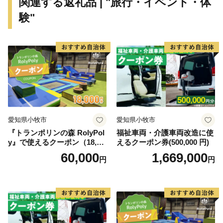
関連する返礼品 | "旅行・イベント・体
験"
愛知県小牧市
愛知県小牧市
『トランポリンの森 RolyPol
福祉車両・介護車両改造に使
y』で使えるクーポン（18,00
えるクーポン券(500,000 円)
0円）
60,000
1,669,000
円
円