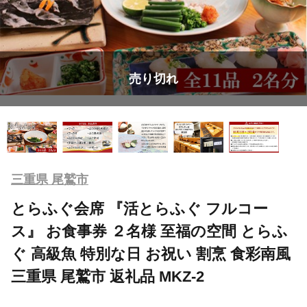
売り切れ
三重県 尾鷲市
とらふぐ会席 『活とらふぐ フルコー
ス』 お食事券 ２名様 至福の空間 とらふ
ぐ 高級魚 特別な日 お祝い 割烹 食彩南風
三重県 尾鷲市 返礼品 MKZ-2