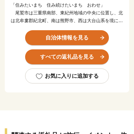
「住みたいまち 住み続けたいまち おわせ」
尾鷲市は三重県南部、東紀州地域の中央に位置し、北
は北牟婁郡紀北町、南は熊野市、西は大台山系を境に奈
良県に接し、東は太平洋(熊野灘)に臨んでいます。温暖
多雨な気候と黒潮によって古くからその自然の恵みを受
自治体情報を見る
け、漁業、林業が栄えてきました。また、漁師町ならで
はの郷土食や伝統文化も色濃く残り、地域の人々を結ぶ
すべての返礼品を見る
懸け橋ともなっています。
昭和29(1954)年6月20日に北牟婁郡尾鷲町、須賀利
村、九鬼村、南牟婁郡北輪内村、南輪内村が合併して尾
お気に入りに追加する
鷲市が誕生し、平成26年には市制60周年を迎えまし
た。豊かな自然、歴史文化を地域の資源として活用し
て、「住みたいまち 住み続けたいまち おわせ」をめ
ざし、尾鷲市の人々や尾鷲を愛する人々と共に未来へと
歩み続けます。