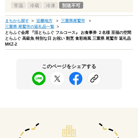
常温
冷蔵
冷凍
別送不可
まちから探す
近畿地方
三重県尾鷲市
三重県 尾鷲市の返礼品一覧
とらふぐ会席 『活とらふぐ フルコース』 お食事券 ２名様 至福の空間
とらふぐ 高級魚 特別な日 お祝い 割烹 食彩南風 三重県 尾鷲市 返礼品
MKZ-2
このページをシェアする