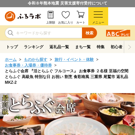
令和８年熊本地震 災害支援寄付受付について
上限額
お気に入り
カート
メニュー
検索
トップ
ランキング
返礼品一覧
まち一覧
特集
初心者ガイド
ホーム
ものから探す
旅行・イベント・体験
お食事券・入場券・優待券
とらふぐ会席 『活とらふぐ フルコース』 お食事券 ２名様 至福の空間
とらふぐ 高級魚 特別な日 お祝い 割烹 食彩南風 三重県 尾鷲市 返礼品
MKZ-2