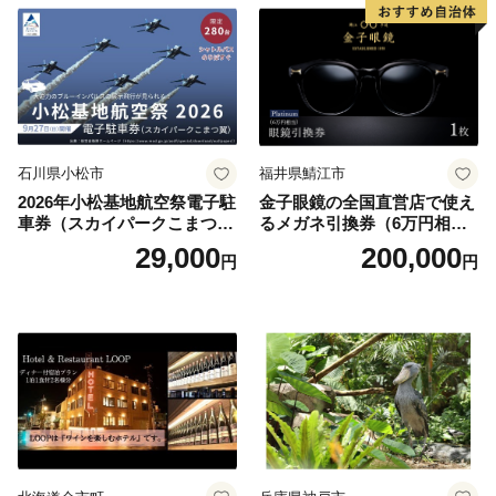
石川県小松市
福井県鯖江市
2026年小松基地航空祭電子駐
金子眼鏡の全国直営店で使え
車券（スカイパークこまつ
るメガネ引換券（6万円相
翼） 駐車場 シャトルバスの
当） Platinum
29,000
200,000
円
円
りばすぐ 石川県 小松市