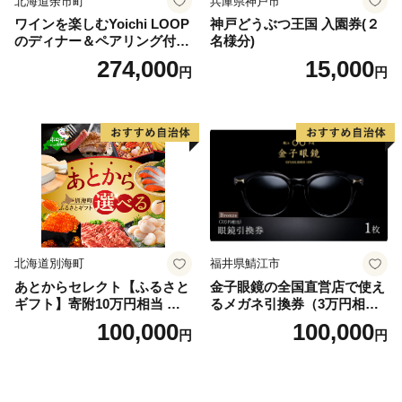
北海道余市町
兵庫県神戸市
ワインを楽しむYoichi LOOP
神戸どうぶつ王国 入園券(２
のディナー＆ペアリング付宿
名様分)
泊プラン＜デラックスツイン
274,000
15,000
円
円
＞
北海道別海町
福井県鯖江市
あとからセレクト【ふるさと
金子眼鏡の全国直営店で使え
ギフト】寄附10万円相当 あ
るメガネ引換券（3万円相
とから選べる！ ギフト いく
当） Bronze
100,000
100,000
円
円
ら ほたて 海鮮 牛肉 別海町
ケーキ アイス （ 後から 選べ
る カタログ カタログポイン
ト カタログギフト あとから