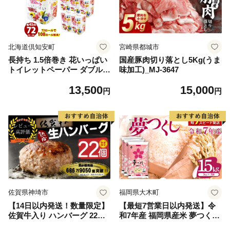
北海道倶知安町
宮崎県都城市
長持ち 1.5倍巻き 花いっぱい
国産豚肉切り落とし5Kg(うま
トイレットペーパー ダブル 4
味加工)_MJ-3647
5ｍ 計72ロール 全18種 花柄
13,500
15,000
プリント ハーブ 香り付き 日
円
円
本製 まとめ買い 防災 常備品
ペーパー エコ 日用雑貨 消耗
品 備蓄 送料無料 北海道 倶知
安町 日用品
佐賀県神埼市
福岡県大木町
【14日以内発送！数量限定】
【最短7営業日以内発送】令
佐賀牛入り ハンバーグ 22個
和7年産 福岡県産米 夢つくし
2.6kg(120g×22個)【佐賀牛 黒
15kg 精米 ※北海道・沖縄・