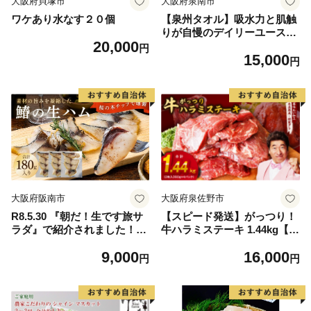
大阪府貝塚市
大阪府泉南市
ワケあり水なす２０個
【泉州タオル】吸水力と肌触
りが自慢のデイリーユースバ
20,000
スタオル オフホワイト・ライ
円
15,000
トグレー 4枚【配送不可地
円
域：北海道・沖縄・離島】
【039D-268】
大阪府阪南市
大阪府泉佐野市
R8.5.30 『朝だ！生です旅サ
【スピード発送】がっつり！
ラダ』で紹介されました！朝
牛ハラミステーキ 1.44kg【氷
日放送（ABCテレビ） 鰆の
温熟成×特製ダレ 小分け 360
9,000
16,000
生ハム ×3パック（1パックあ
g×4パック 牛肉 すてーき 焼
円
円
たり、約15g × 約4枚入）さ
くだけ 味付き 訳あり 不揃い
わら 燻製 熟成
焼肉 BBQ】