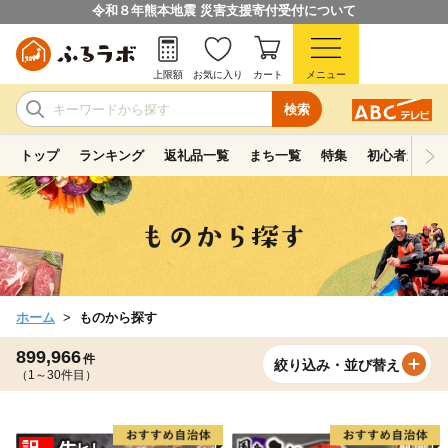
令和８年熊本地震 災害支援寄付受付について
上限額
お気に入り
カート
メニュー
検索
トップ
ランキング
返礼品一覧
まち一覧
特集
初心者ガイド
ホーム
ものから探す
899,966
件
絞り込み・並び替え
（1～30件目）