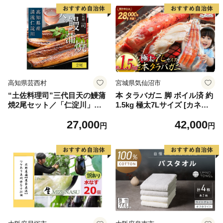
高知県芸西村
宮城県気仙沼市
“土佐料理司”三代目天の鰻蒲
本 タラバガニ 脚 ボイル済 約
焼2尾セット／「仁淀川」水
1.5kg 極太7Lサイズ [カネダ
系の地下水使用 完全無投薬養
イ 宮城県 気仙沼市 2056432
27,000
42,000
殖 国産・高知県産〈高知市共
6] カニ かに 蟹 たらばがに た
円
円
通返礼品〉うなぎ 真空パック
らば蟹 タラバ蟹 たらば タラ
（ウナギう・たれセット）
バ ボイル