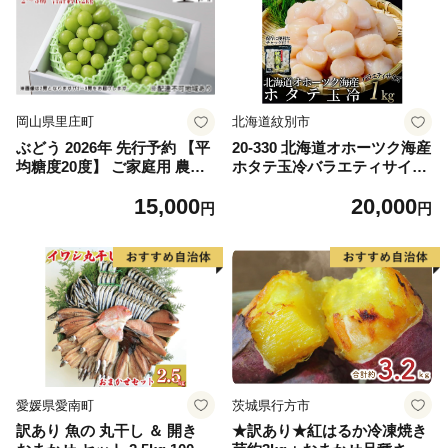
岡山県里庄町
北海道紋別市
ぶどう 2026年 先行予約 【平
20-330 北海道オホーツク海産
均糖度20度】 ご家庭用 農家
ホタテ玉冷バラエティサイズ
こだわりの シャイン マスカ
(1kg)｜ 訳あり サイズ不揃い
15,000
20,000
ット 2～3房 合計約1.2kg ブ
円
円
ドウ 葡萄 岡山県産 国産 フル
ーツ 果物 【 Nini farm 農家
直送 】
愛媛県愛南町
茨城県行方市
訳あり 魚の 丸干し ＆ 開き
★訳あり★紅はるか冷凍焼き