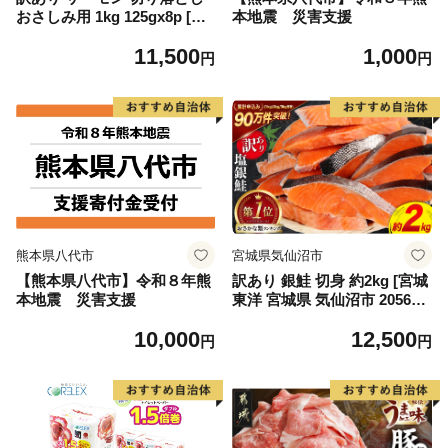
おさしみ用 1kg 125gx8p [足
本地震 災害支援
利本店 宮城県 気仙沼市 2056
11,500
1,000
4313] 魚 魚介類 鮭 お刺し身
円
円
刺し身 刺身 生 生食 個包装
チリ銀鮭 銀鮭 海鮮 海鮮丼 魚
介
熊本県八代市
宮城県気仙沼市
【熊本県八代市】令和８年熊
訳あり 銀鮭 切身 約2kg [宮城
本地震 災害支援
東洋 宮城県 気仙沼市 205649
91] 鮭 魚介類 海鮮 訳アリ 規
10,000
12,500
格外 不揃い さけ サケ 鮭切身
円
円
シャケ 切り身 冷凍 家庭用 お
かず 弁当 支援 サーモン 銀鮭
切り身 魚 わけあり