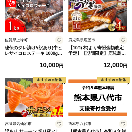
佐賀県上峰町
鹿児島県鹿屋市
秘伝のタレ漬け!(訳あり)牛ヒ
【10/1(木)より寄附金額改定
レサイコロステーキ 1000g
予定】【期間限定】鹿児島県
【B-1098-AS】
大隅産うなぎ蒲焼4尾（400
10,000
12,000
g） KN007-023
円
円
宮城県気仙沼市
熊本県八代市
訳あり サーモン 切り落とし
【熊本県八代市】令和８年熊