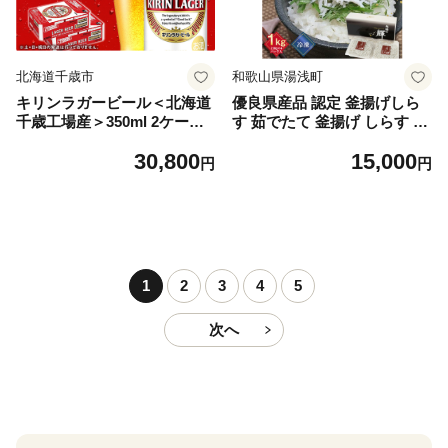
北海道千歳市
和歌山県湯浅町
キリンラガービール＜北海道
優良県産品 認定 釜揚げしら
千歳工場産＞350ml 2ケース
す 茹でたて 釜揚げ しらす 無
（48本）
着色 安心 安全 赤穂の塩 新鮮
30,800
15,000
国産 海の幸 海鮮 魚介 紀州湯
円
円
浅湾直送 まるとも海産 お取
り寄せ 和歌山県 湯浅町 送料
無料_C6035n
1
2
3
4
5
次へ