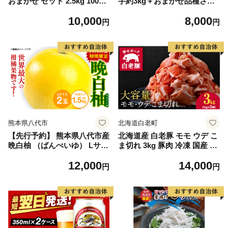
おまかせ セット 2.5kg 10000
芋約3kg＋おまかせ品種さつ
円 魚 海鮮 干物 無添加 ひも
まいも 合計約3.2kg｜さつ
10,000
8,000
の ひらき 詰め合わせ 冷凍 丸
まいも サツマイモ さつま芋
円
円
干し 鯵 アジ 鯖 さば サバ 鰹
焼き芋 やきいも 冷凍 冷凍焼
かつお カツオ 鯛 たい タイ
き芋 訳あり 訳アリ 紅はるか
鰯 いわし イワシ 切り身 おつ
茨城県 行方市(EY-25)
まみ おかず 惣菜 人気 珍味
グルメ 規格外 国産 新鮮 魚介
天然 乾き物 乾物 酒のあて 旬
季節 お中元 お歳暮 母の日 父
の日 武久海産 愛南町 愛媛県
熊本県八代市
北海道白老町
【先行予約】 熊本県八代市産
北海道産 白老豚 モモ ウデ こ
晩白柚 （ばんぺいゆ） Lサイ
ま切れ 3kg 豚肉 冷凍 国産 ス
ズ 2玉 柑橘 みかん 果物 くだ
ライス 切り落とし 小間切れ
12,000
14,000
もの フルーツ おやつ 特産 熊
こまぎれ 細切れ
円
円
本県 八代市 【2026年12月上
旬より順次発送】