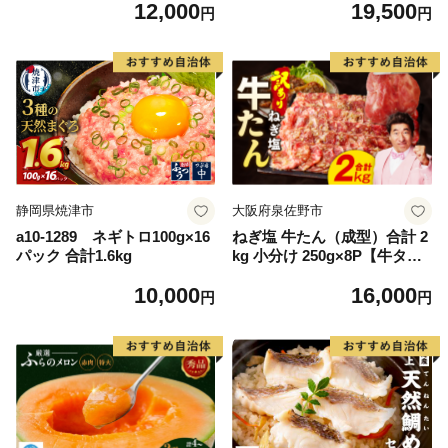
12,000
19,500
毛和牛 ブランド牛 九州 ハン
離島は配送不可
円
円
バーグ 牛肉 豚肉 国産 お弁当
おかず 惣菜 おすすめ 人気】
(H083106)
静岡県焼津市
大阪府泉佐野市
a10-1289 ネギトロ100g×16
ねぎ塩 牛たん（成型）合計 2
パック 合計1.6kg
kg 小分け 250g×8P【牛タン
牛肉 焼肉用 薄切り 訳あり サ
10,000
16,000
イズ不揃い】
円
円