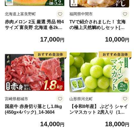
北海道上富良野町
福岡県中間市
赤肉メロン 2玉 厳選 秀品 特4
TVで紹介されました！ 玄海
サイズ 富良野 北海道 各2kg
の極上天然鯛めしセット[鯛
～2.6kg 2玉 セット ファーム
の切身、だし汁、鯛茶漬け用
17,000
10,000
富良野 メロン めろん 果物 く
だし]【010-0001】
円
円
だもの フルーツ デザート 旬
の果物 旬のフルーツ
宮崎県都城市
山形県河北町
国産牛 赤身切り落とし1.8kg
【令和8年産】 ぶどう シャイ
(450g×4パック)_14-3604
ンマスカット 2房入り（1房6
00g前後） 秀品 山形県河北町
14,000
18,000
産【山形eLab】 ka074-023-r
円
円
8