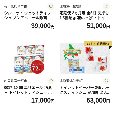
香川県観音寺市
北海道倶知安町
シルコット ウェットティッ
定期便 2ヵ月毎 全3回 長持ち
シュ ノンアルコール除菌詰
1.5倍巻き 花いっぱい トイレ
替（43枚×3P）×24袋 日用品
ットペーパー ダブル 45ｍ 計
39,000
51,000
円
円
おもちゃ 拭き取り 手拭き 外
72ロール 全18種 花柄 プリン
出時 お出かけ時 食事前 緑茶
ト ハーブ 香り付き 日本製 ま
カテキン配合
とめ買い 防災 常備品 ペーパ
ー 消耗品 備蓄 送料無料 北海
道 倶知安町 日用品
静岡県富士宮市
北海道倶知安町
0017-10-06 エリエール 消臭
トイレットペーパー 2種 ボッ
＋ トイレットティシュー し
クスティッシュ 定期便 全3
っかり香るフレッシュクリア
回 日本製 まとめ買い 防災
17,000
53,000
円
円
の香り ダブル 12ロール×6パ
常備品 日用雑貨 消耗品 生活
ック 72ロール 25m トイレ
必需品 大容量 備蓄 リサイク
ットペーパー パルプ100％ 消
ル ティッシュ ペーパー まと