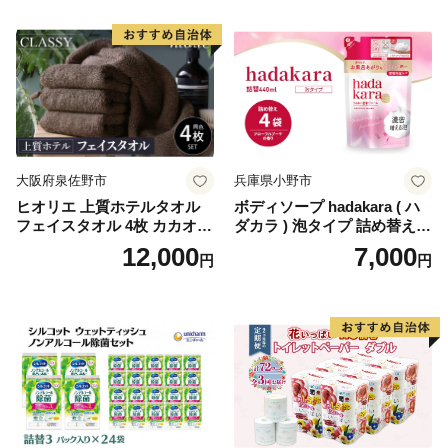
国産 新生活 ダブル SDGs 備
蓄 防災 エコ 消耗品 生活雑貨
生活用品 無香料 トイレット
ペーパー ダブル といれっと
ぺーぱー トイレ クレシア ト
イレットペーパー [BDBH002
-1]
大阪府泉佐野市
兵庫県小野市
ヒオリエ 上質ホテルタオル
ボディソープ hadakara ( ハ
フェイスタオル 4枚 カカオ
ダカラ ) 泡タイプ 詰め替え 4
【タオル 泉州タオル 吸水 普
40ml×4袋 ボディーソープ 泡
12,000
7,000
円
円
段使い 無地 シンプル 日用品
ボディソープ 泡 日用品 消耗
ふわふわ ふかふか 家族 たお
品 バス用品 大容量 いい 匂い
る 一人暮らし】
ボディ 保湿 LION ライオン
泡石鹸 石鹸 兵庫 兵庫県 小野
市