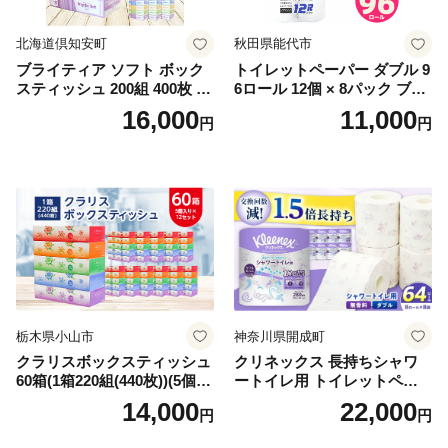
北海道倶知安町
秋田県能代市
ブライティア ソフト ボック
トイレットペーパー ダブル 9
スティッシュ 200組 400枚 60
6ロール 12個 × 8パック ブラ
箱 日本製 まとめ買い ティッ
ンカ 再生紙 100％ 芯あり 日
16,000
11,000
円
円
シュ リサイクル 長持 防災 常
用品 消耗品 無香料 生活用品
備品 日用雑貨 消耗品 生活必
備蓄 秋田県 能代市 送料無料
需品 備蓄 ペーパー 紙 北海道
《能代製紙》
倶知安町 日用品
栃木県小山市
神奈川県開成町
クラリスボックスティッシュ
クリネックス 長持ちシャワ
60箱(1箱220組(440枚))(5個入
ートイレ用 トイレットペー
り×12セット)【1256759】
パー（ダブル）64ロール(8ロ
14,000
22,000
円
円
ール×8パック) 開成町 トイレ
ットペーパーダブル 日用品