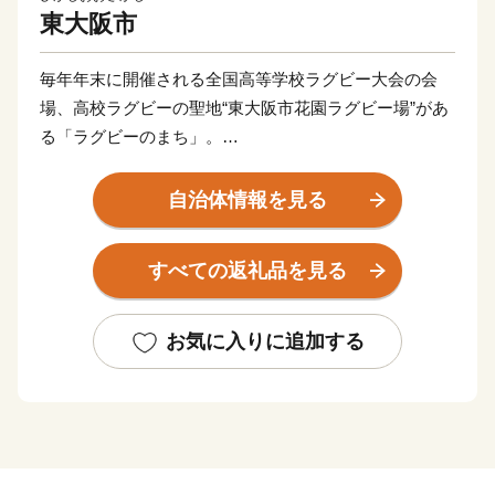
東大阪市
毎年年末に開催される全国高等学校ラグビー大会の会
場、高校ラグビーの聖地“東大阪市花園ラグビー場”があ
る「ラグビーのまち」。
また工場集積度（密度）が全国１位という技術力と創造
力が集まる「モノづくりのまち」。
自治体情報を見る
近畿大学、大阪商業大学、大阪樟蔭女子大学、東大阪大
学と市内に大学が4校あり、3万人以上の大学生が市内に
すべての返礼品を見る
通学している「学生のまち」。
また、約50万人の人口規模を誇り、市内には活気のある
商店が多い等、東大阪市にはたくさんの魅力がありま
お気に入りに追加する
す。
ふるさと東大阪応援寄附金（ふるさと納税）では、この
ような市の魅力が詰まったお礼品をご用意していま
す。“こんな製品も東大阪で作られているんだ”と初めて
知っていただけることもあれば、“学生時代に東大阪市