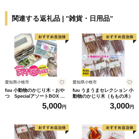
に住んでいたなぁ”と懐かしく感じていただけることも
あるかもしれません。
関連する返礼品 | "雑貨・日用品"
ぜひ、東大阪市のページをご覧ください。
================================
東大阪市ふるさと納税事務局
TEL：050-3786-2591
contact-higashiosaka@hakuhodo.co.jp
営業時間 9:00～18:00（※土日祝日・年末年始期間休
み）
愛知県小牧市
愛知県小牧市
================================
fuu 小動物のかじり木・おや
fuu うまうまセレクション 小
つ SpecialアソートBOX mi
動物のかじり木（ももの木）
ni（1個）
5,000
3,000
円
円