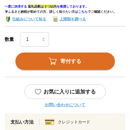
一度に決済する
返礼品数は３つ以内
を推奨しております。
🔰ふるさと納税が初めての方、詳しく知りたい方は
こちら
でご確認ください。
仕組みについて知る
上限額を調べる
数量
寄付する
お気に入りに追加する
お問い合わせについて
支払い方法
クレジットカード