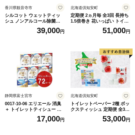
香川県観音寺市
北海道倶知安町
シルコット ウェットティッ
定期便 2ヵ月毎 全3回 長持ち
シュ ノンアルコール除菌詰
1.5倍巻き 花いっぱい トイレ
替（43枚×3P）×24袋 日用品
ットペーパー ダブル 45ｍ 計
39,000
51,000
円
円
おもちゃ 拭き取り 手拭き 外
72ロール 全18種 花柄 プリン
出時 お出かけ時 食事前 緑茶
ト ハーブ 香り付き 日本製 ま
カテキン配合
とめ買い 防災 常備品 ペーパ
ー 消耗品 備蓄 送料無料 北海
道 倶知安町 日用品
静岡県富士宮市
北海道倶知安町
0017-10-06 エリエール 消臭
トイレットペーパー 2種 ボッ
＋ トイレットティシュー し
クスティッシュ 定期便 全3
っかり香るフレッシュクリア
回 日本製 まとめ買い 防災
17,000
53,000
円
円
の香り ダブル 12ロール×6パ
常備品 日用雑貨 消耗品 生活
ック 72ロール 25m トイレ
必需品 大容量 備蓄 リサイク
ットペーパー パルプ100％ 消
ル ティッシュ ペーパー まと