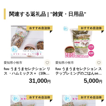
に住んでいたなぁ”と懐かしく感じていただけることも
あるかもしれません。
関連する返礼品 | "雑貨・日用品"
ぜひ、東大阪市のページをご覧ください。
================================
東大阪市ふるさと納税事務局
TEL：050-3786-2591
contact-higashiosaka@hakuhodo.co.jp
営業時間 9:00～18:00（※土日祝日・年末年始期間休
み）
愛知県小牧市
愛知県小牧市
================================
fuu うまうまセレクション リ
fuu うまうまセレクション ス
ス ・ハムミックス＋（10k
テップレミングのごはんset
g）
（830g）
31,000
5,000
円
円