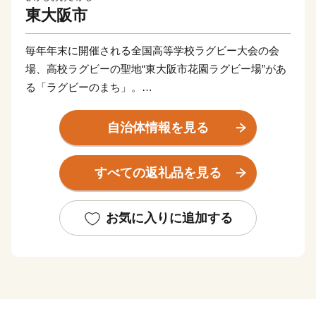
東大阪市
毎年年末に開催される全国高等学校ラグビー大会の会
場、高校ラグビーの聖地“東大阪市花園ラグビー場”があ
る「ラグビーのまち」。
また工場集積度（密度）が全国１位という技術力と創造
力が集まる「モノづくりのまち」。
自治体情報を見る
近畿大学、大阪商業大学、大阪樟蔭女子大学、東大阪大
学と市内に大学が4校あり、3万人以上の大学生が市内に
すべての返礼品を見る
通学している「学生のまち」。
また、約50万人の人口規模を誇り、市内には活気のある
商店が多い等、東大阪市にはたくさんの魅力がありま
お気に入りに追加する
す。
ふるさと東大阪応援寄附金（ふるさと納税）では、この
ような市の魅力が詰まったお礼品をご用意していま
す。“こんな製品も東大阪で作られているんだ”と初めて
知っていただけることもあれば、“学生時代に東大阪市