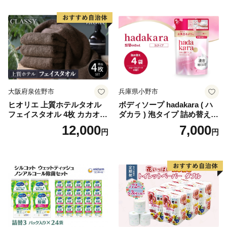
国産 新生活 ダブル SDGs 備
蓄 防災 エコ 消耗品 生活雑貨
生活用品 無香料 トイレット
ペーパー ダブル といれっと
ぺーぱー トイレ クレシア ト
イレットペーパー [BDBH002
-1]
大阪府泉佐野市
兵庫県小野市
ヒオリエ 上質ホテルタオル
ボディソープ hadakara ( ハ
フェイスタオル 4枚 カカオ
ダカラ ) 泡タイプ 詰め替え 4
【タオル 泉州タオル 吸水 普
40ml×4袋 ボディーソープ 泡
12,000
7,000
円
円
段使い 無地 シンプル 日用品
ボディソープ 泡 日用品 消耗
ふわふわ ふかふか 家族 たお
品 バス用品 大容量 いい 匂い
る 一人暮らし】
ボディ 保湿 LION ライオン
泡石鹸 石鹸 兵庫 兵庫県 小野
市