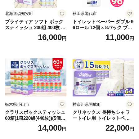
北海道倶知安町
秋田県能代市
ブライティア ソフト ボック
トイレットペーパー ダブル 9
スティッシュ 200組 400枚 60
6ロール 12個 × 8パック ブラ
箱 日本製 まとめ買い ティッ
ンカ 再生紙 100％ 芯あり 日
16,000
11,000
円
円
シュ リサイクル 長持 防災 常
用品 消耗品 無香料 生活用品
備品 日用雑貨 消耗品 生活必
備蓄 秋田県 能代市 送料無料
需品 備蓄 ペーパー 紙 北海道
《能代製紙》
倶知安町 日用品
栃木県小山市
神奈川県開成町
クラリスボックスティッシュ
クリネックス 長持ちシャワ
60箱(1箱220組(440枚))(5個入
ートイレ用 トイレットペー
り×12セット)【1256759】
パー（ダブル）64ロール(8ロ
14,000
22,000
円
円
ール×8パック) 開成町 トイレ
ットペーパーダブル 日用品