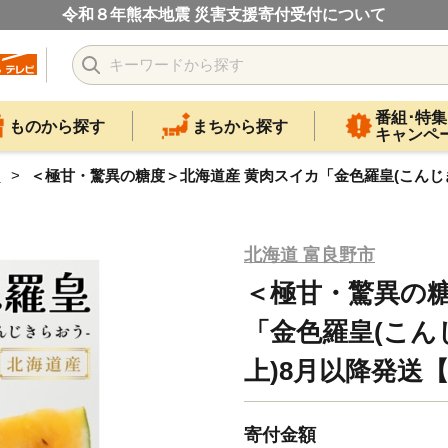
令和８年熊本地震 災害支援寄付受付について
番組･特集
ものから探す
まちから探す
キャンペ
カ
＜極甘・驚異の糖度＞北海道産 黄肉スイカ「金色羅皇(こんじきらお
北海道 富良野市
＜極甘・驚異の糖
「金色羅皇(こんじ
上)8月以降発送【1
寄付金額