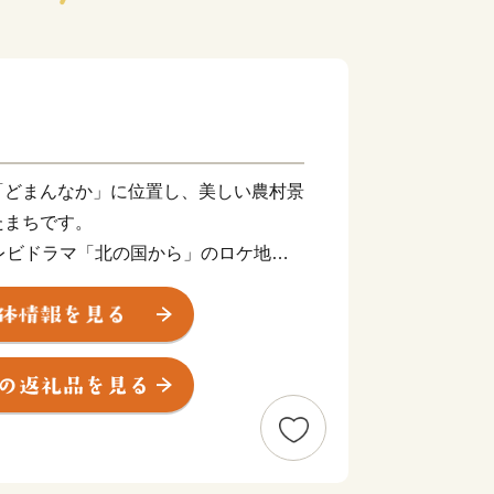
どまんなか」に位置し、美しい農村景
たまちです。
レビドラマ「北の国から」のロケ地と
がり、多くの観光客の皆さまに訪れてい
な大地からは、「安全・安心」な品質
います。
制施行50周年の節目の年を迎えまし
礎を築いた先人に感謝し、未来を担う子
指して、住み慣れた地域で生きがいを持