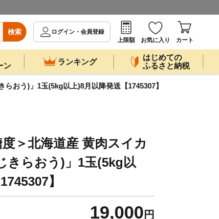
検索
ログイン・会員登録
上限額
お気に入り
カート
はじめての
ランキング
ーン
ふるさと納税
う)」1玉(5kg以上)8月以降発送【1745307】
度＞北海道産 黄肉スイカ
きらおう)」1玉(5kg以
745307】
19,000
円