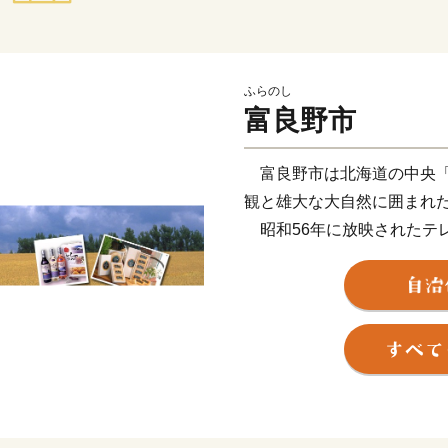
ふらのし
富良野市
富良野市は北海道の中央「
観と雄大な大自然に囲まれ
昭和56年に放映されたテ
して、全国的に知名度が上
ただいております。
清流空知川がもたらす肥沃
の高い農産物が生産されて
平成28年に富良野市は、市
た。これからも富良野市の
どもたちに誇れるまちを目