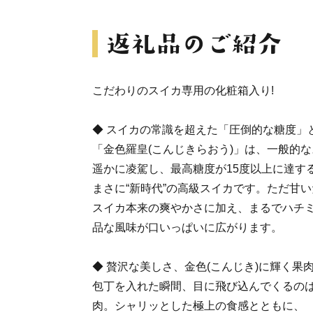
こだわりのスイカ専用の化粧箱入り!
◆ スイカの常識を超えた「圧倒的な糖度」
「金色羅皇(こんじきらおう)」は、一般的なス
遥かに凌駕し、最高糖度が15度以上に達す
まさに“新時代”の高級スイカです。ただ甘
スイカ本来の爽やかさに加え、まるでハチ
品な風味が口いっぱいに広がります。
◆ 贅沢な美しさ、金色(こんじき)に輝く果
包丁を入れた瞬間、目に飛び込んでくるの
肉。シャリッとした極上の食感とともに、