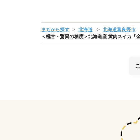
まちから探す
北海道
北海道富良野市
＜極甘・驚異の糖度＞北海道産 黄肉スイカ「金色羅