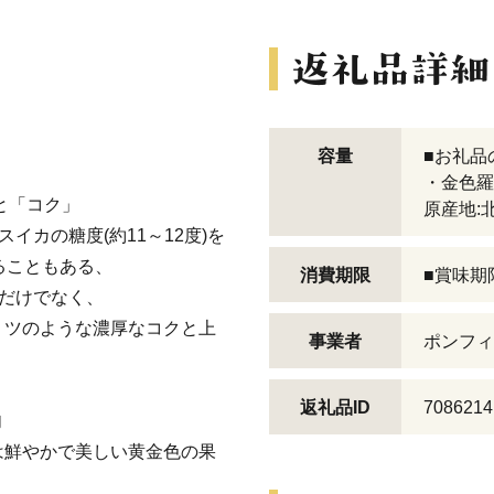
容量
■お礼品
・金色羅皇
と「コク」
原産地:
イカの糖度(約11～12度)を
ることもある、
消費期限
■賞味期
いだけでなく、
ミツのような濃厚なコクと上
事業者
ポンフィ
返礼品ID
7086214
肉
は鮮やかで美しい黄金色の果