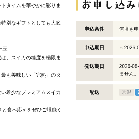
ートタイムを華やかに彩りま
の特別なギフトとしても大変
申込条件
何度も申
申込期日
～2026-0
一玉
候は、スイカの糖度を極限ま
発送期日
2026-
ません。
、最も美味しい「完熟」のタ
ない希少なプレミアムスイカ
配送
常温
しさと食べ応えをぜひご堪能く