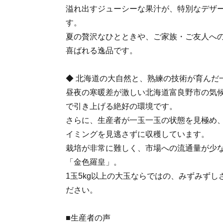
溢れ出すジューシーな果汁が、特別なデザ
す。
夏の贅沢なひとときや、ご家族・ご友人へ
喜ばれる逸品です。
◆ 北海道の大自然と、熟練の技術が育んだ
昼夜の寒暖差が激しい北海道富良野市の気
で引き上げる絶好の環境です。
さらに、生産者が一玉一玉の状態を見極め
イミングを見逃さずに収穫しています。
栽培が非常に難しく、市場への流通量が少
「金色羅皇」。
1玉5kg以上の大玉ならではの、みずみず
ださい。
■生産者の声