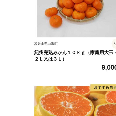
和歌山県白浜町
紀州完熟みかん１０ｋｇ（家庭用大玉
２Ｌ又は３Ｌ）
9,00