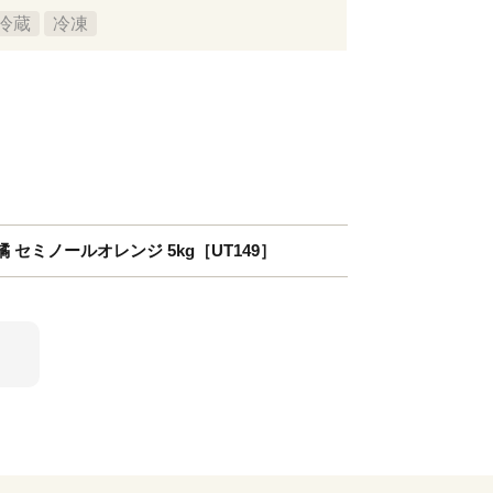
冷蔵
冷凍
セミノールオレンジ 5kg［UT149］