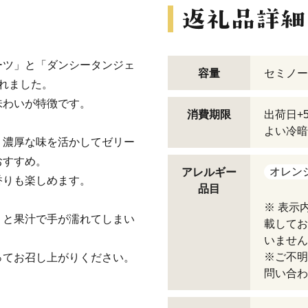
ーツ」と「ダンシータンジェ
容量
セミノー
れました。
味わいが特徴です。
消費期限
出荷日+
よい冷暗
、濃厚な味を活かしてゼリー
おすすめ。
オレン
アレルギー
香りも楽しめます。
品目
※ 表示
くと果汁で手が濡れてしまい
載してお
いません
※ご不明
ってお召し上がりください。
問い合わ