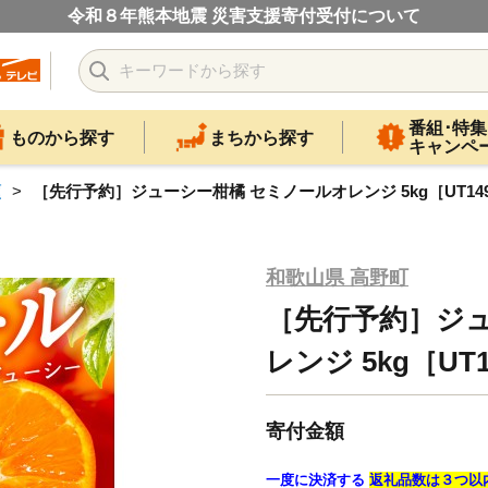
令和８年熊本地震 災害支援寄付受付について
番組･特集
ものから探す
まちから探す
キャンペ
類
［先行予約］ジューシー柑橘 セミノールオレンジ 5kg［UT14
和歌山県 高野町
［先行予約］ジュ
レンジ 5kg［UT
寄付金額
一度に決済する
返礼品数は３つ以