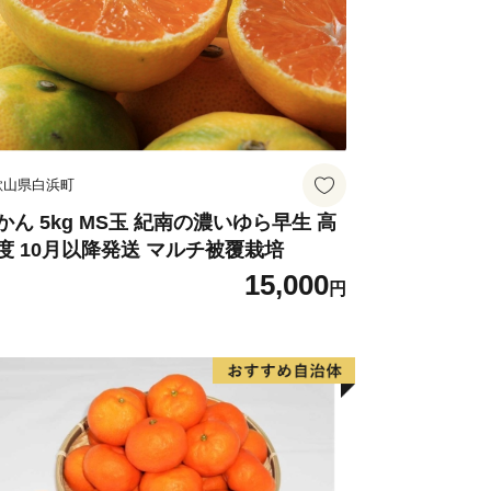
歌山県白浜町
かん 5kg MS玉 紀南の濃いゆら早生 高
度 10月以降発送 マルチ被覆栽培
15,000
円