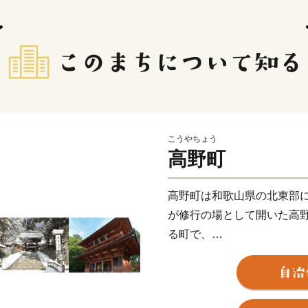
こうやちょう
高野町
高野町は和歌山県の北東部
が修行の場として開いた高
る町で、
貴重な文化財、建造物、名
2004年には「紀伊山地の