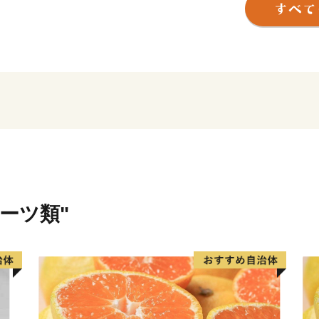
れました。
また、2016年には女人道
追加登録され、日本のみな
ます。
自然・歴史・文化・伝統の
なる、来たくなる」まちを
います。
ルーツ類"