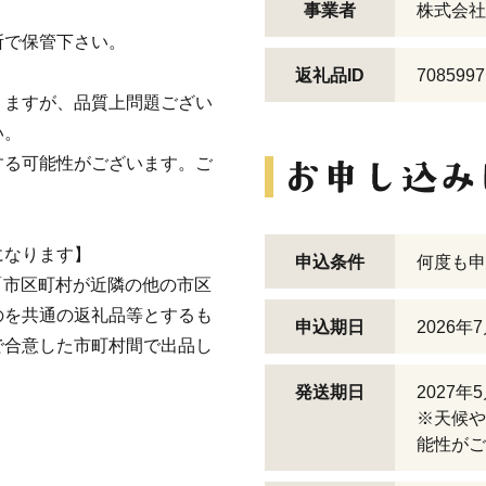
事業者
株式会社
所で保管下さい。
返礼品ID
7085997
りますが、品質上問題ござい
い。
する可能性がございます。ご
になります】
申込条件
何度も申
イ「市区町村が近隣の他の市区
のを共通の返礼品等とするも
申込期日
2026年
で合意した市町村間で出品し
発送期日
2027年
※天候や
能性がご