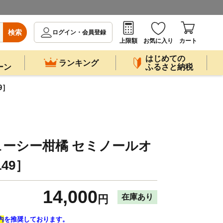
検索
ログイン・会員登録
上限額
お気に入り
カート
はじめての
ランキング
ーン
ふるさと納税
9］
ーシー柑橘 セミノールオ
149］
14,000
在庫あり
円
内
を推奨しております。