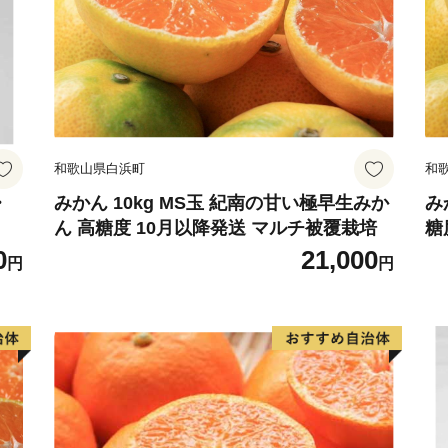
和歌山県白浜町
和
・
みかん 10kg MS玉 紀南の甘い極早生みか
み
ん 高糖度 10月以降発送 マルチ被覆栽培
糖
0
21,000
円
円