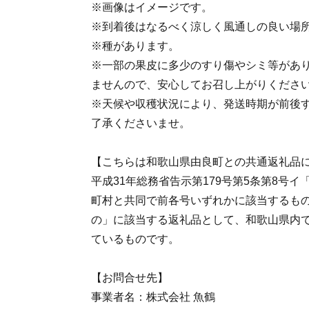
※画像はイメージです。
※到着後はなるべく涼しく風通しの良い場
※種があります。
※一部の果皮に多少のすり傷やシミ等があ
ませんので、安心してお召し上がりくださ
※天候や収穫状況により、発送時期が前後
了承くださいませ。
【こちらは和歌山県由良町との共通返礼品
平成31年総務省告示第179号第5条第8号
町村と共同で前各号いずれかに該当するも
の」に該当する返礼品として、和歌山県内
ているものです。
【お問合せ先】
事業者名：株式会社 魚鶴