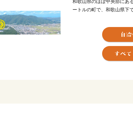
和歌山県のほぼ中央部にあ
ートルの町で、和歌山県下
当地は年間平均気温１６．
月で６．３度と温暖ですが
年間平均降水量は１，８０
どの被害を数多く受けてい
太平洋に面する”煙樹ヶ浜（
キロメートル、
幅は広い所で約５００メー
海岸県立自然公園のまん中