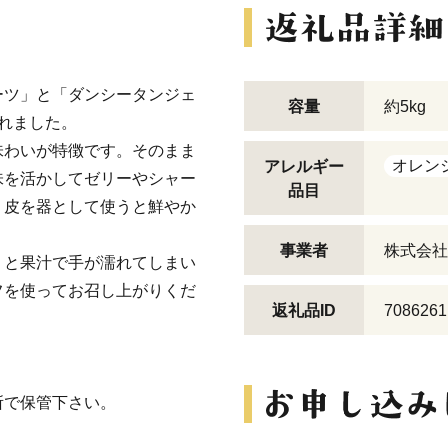
ーツ」と「ダンシータンジェ
容量
約5kg
れました。
味わいが特徴です。そのまま
オレン
アレルギー
味を活かしてゼリーやシャー
品目
。皮を器として使うと鮮やか
事業者
株式会社
くと果汁で手が濡れてしまい
フを使ってお召し上がりくだ
返礼品ID
7086261
所で保管下さい。