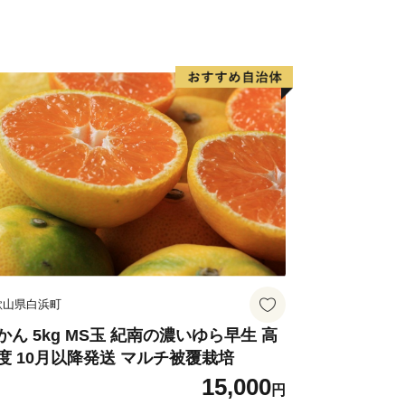
歌山県白浜町
かん 5kg MS玉 紀南の濃いゆら早生 高
度 10月以降発送 マルチ被覆栽培
15,000
円