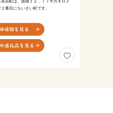
る美浜町は、面積１２．７７平方キロメ
で２番目にちいさい町です。
６度と高く、最暖月で２７．５度、最寒
、
９ミリで、以前から台風、水害、高潮な
ます。
えんじゅがはま）”には、全長約４．５
トルの近畿最大の松林がひろがり、煙樹
を形成しています。