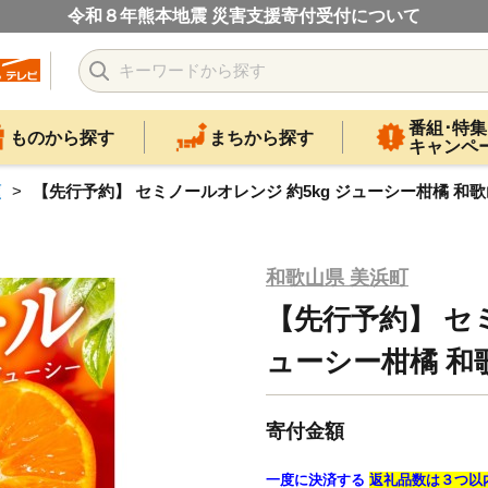
令和８年熊本地震 災害支援寄付受付について
番組･特集
ものから探す
まちから探す
キャンペ
類
【先行予約】 セミノールオレンジ 約5kg ジューシー柑橘 和
和歌山県 美浜町
【先行予約】 セミ
ューシー柑橘 和
寄付金額
一度に決済する
返礼品数は３つ以