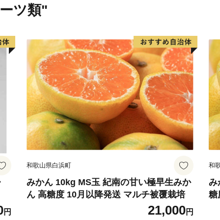
ルーツ類"
和歌山県白浜町
和
・
みかん 10kg MS玉 紀南の甘い極早生みか
み
ん 高糖度 10月以降発送 マルチ被覆栽培
糖
0
21,000
円
円