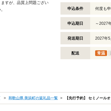
りますが、品質上問題ござい
申込条件
何度も申
い。
申込期日
～2027
発送期日
2027
配送
常温
）
町
和歌山県 美浜町の返礼品一覧
【先行予約】 セミノールオレ