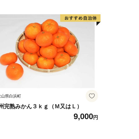
歌山県白浜町
州完熟みかん３ｋｇ（Ｍ又はＬ）
9,000
円