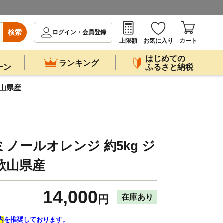
検索
ログイン・会員登録
上限額
お気に入り
カート
はじめての
ランキング
ーン
ふるさと納税
歌山県産
ノールオレンジ 約5kg ジ
歌山県産
14,000
在庫あり
円
内
を推奨しております。