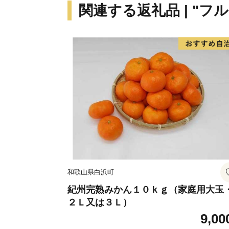
関連する返礼品 | "フ
和歌山県白浜町
紀州完熟みかん１０ｋｇ（家庭用大玉
２Ｌ又は３Ｌ）
9,00