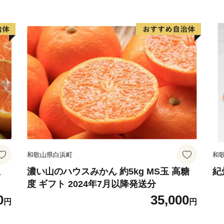
和歌山県白浜町
和
生
濃い山のハウスみかん 約5kg MS玉 高糖
紀
度 ギフト 2024年7月以降発送分
0
35,000
円
円