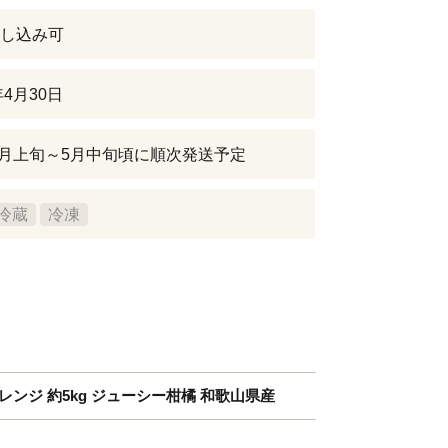
し込み可
年4月30日
年5月上旬～5月中旬頃に順次発送予定
冷蔵
冷凍
ンジ 約5kg ジューシー柑橘 和歌山県産