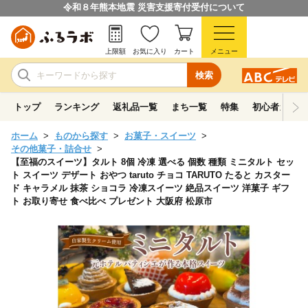
令和８年熊本地震 災害支援寄付受付について
上限額
お気に入り
カート
メニュー
検索
トップ
ランキング
返礼品一覧
まち一覧
特集
初心者ガイド
ホーム
ものから探す
お菓子・スイーツ
その他菓子・詰合せ
【至福のスイーツ】タルト 8個 冷凍 選べる 個数 種類 ミニタルト セッ
ト スイーツ デザート おやつ taruto チョコ TARUTO たると カスター
ド キャラメル 抹茶 ショコラ 冷凍スイーツ 絶品スイーツ 洋菓子 ギフ
ト お取り寄せ 食べ比べ プレゼント 大阪府 松原市