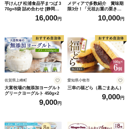
芋けんぴ 松浦食品芋まつば 3
メディアで多数紹介 賞味期
70g×8袋 詰め合わせ [静岡伊
限3分！「元祖お重の栗きん
勢丹(松浦食品) 静岡県 吉田町
とんモンブラン」 【未来の
16,000
10,000
円
円
22424274] 芋ケンピ セット
ご褒美】スイーツ 栗 モンブ
小袋 個包装 小分け
ラン くりきんとん デザート
ご褒美 お取り寄せ くり お菓
子 菓子 F4N-2298
佐賀県上峰町
愛知県小牧市
大富牧場の無添加ヨーグルト
三幸の福どら（黒ごまあん）
グリークヨーグルト 450g×2
9,000
円
9,000
円