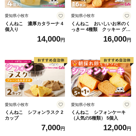
愛知県小牧市
愛知県小牧市
くんねこ 濃厚カタラーナ 4
くんねこ おいしいお米のく
個入り
っきー 4種類 クッキー グル
テンフリー
14,000
16,000
円
円
愛知県小牧市
愛知県小牧市
くんねこ シフォンラスク 2
くんねこ シフォンケーキ
カップ
（人気の5種類） 5個入
7,000
12,000
円
円