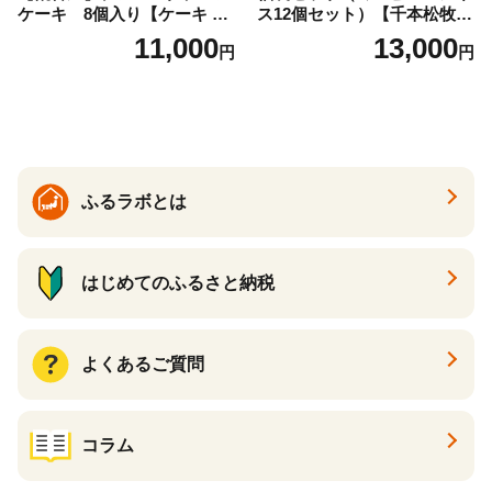
ケーキ 8個入り【ケーキ チ
ス12個セット）【千本松牧
ーズケーキ 人気スイーツ お
場】 ns025-014-12 【デザー
11,000
13,000
円
円
すすめスイーツ 神戸スイー
ト 詰め合わせ ギフト】
ツ 新感覚チーズケーキ おす
すめケーキ 兵庫県 神戸市 D0
910-17】
ふるラボとは
はじめてのふるさと納税
よくあるご質問
コラム