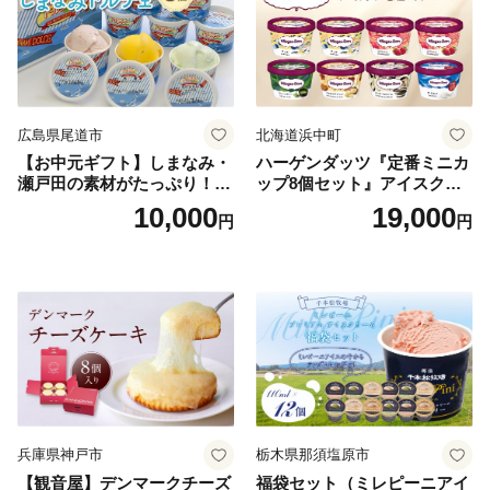
広島県尾道市
北海道浜中町
【お中元ギフト】しまなみ・
ハーゲンダッツ『定番ミニカ
瀬戸田の素材がたっぷり！ジ
ップ8個セット』アイスクリ
ェラート8個
ーム アイス スイーツ デザー
10,000
19,000
円
円
ト_H0016-104
兵庫県神戸市
栃木県那須塩原市
【観音屋】デンマークチーズ
福袋セット（ミレピーニアイ