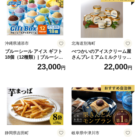
沖縄県浦添市
北海道別海町
ブルーシール アイス ギフト
べつかいのアイスクリーム屋
18個（12種類）| ブルーシー
さんプレミアムミルクリッチ
ルアイス ブルーシールアイ
12個（AP-01）（ 北海道アイ
23,000
22,000
円
円
スクリーム 着日指定可能 送
ス 北海道産アイス アイス ア
料無料 ジェラート 沖縄県 バ
イススイーツ アイスクリー
ースデー 贈り物 プレゼント
ム 北海道産アイスクリーム
誕生日 カップ 詰め合わせ バ
道産アイス 道産アイスクリ
ラエティ | バニラ チョコレー
ーム ギフト 詰合せ 詰め合わ
ト ストロベリー ピスタチオ
せ ふるさと納税 ）
バニラ＆クッキー ウベ 沖縄
紅イモ 塩ちんすこう 沖縄シ
ークヮーサー 沖縄黒糖 琉球
ロイヤルミルクティ 沖縄パ
イン
静岡県吉田町
岐阜県中津川市