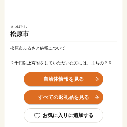
まつばらし
松原市
松原市ふるさと納税について
２千円以上寄附をしていただいた方には、まちのＰＲも
兼ねて松原市の特産品等をお送りさせていただきます。
自治体情報を見る
【ご注意】
※お礼の品のお届けには1～2ヶ月程度かかることがあり
すべての返礼品を見る
ます。
※寄附につきましては、年度内の回数制限を現在設けて
おりません。
お気に入りに追加する
※特典の送付は、松原市外にお住まいの方に限らせてい