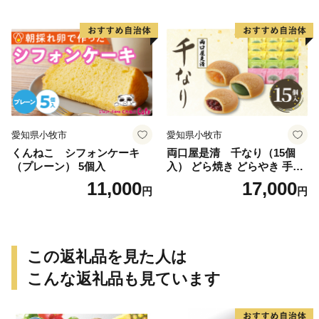
愛知県小牧市
愛知県小牧市
くんねこ シフォンケーキ
両口屋是清 千なり（15個
（プレーン） 5個入
入） どら焼き どらやき 手土
産 お土産 土産 丹波大納言小
11,000
17,000
円
円
豆 抹茶 林檎 りんご 慶事 お
祝い 法事 法要 詰め合わせ お
取り寄せ 瓢箪 豊臣秀吉 焼印
個包装 贈り物 老舗 お茶菓子
この返礼品を見た人は
こんな返礼品も見ています