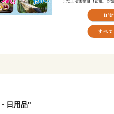
また工場集積度（密度）が
「モノづくりのまち」。
近畿大学、大阪商業大学、
大学が4校あり、3万人以上
のまち」。
また、約50万人の人口規模
い等、東大阪市にはたくさ
ふるさと東大阪応援寄附金
魅力が詰まったお礼品をご用
で作られているんだ”と初め
生時代に東大阪市に住んでい
こともあるかもしれません
ぜひ、東大阪市のページを
======================
貨・日用品"
東大阪市ふるさと納税事務