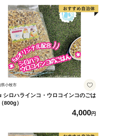
hodo.co.jp
（※土日祝日・年末年始期間休み）
==========
知県小牧市
uu シロハラインコ・ウロコインコのごは
（800g）
4,000
円