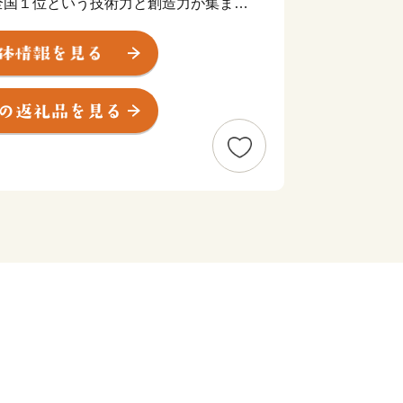
全国１位という技術力と創造力が集まる
大阪樟蔭女子大学、東大阪大学と市内に
の大学生が市内に通学している「学生
を誇り、市内には活気のある商店が多
んの魅力があります。
（ふるさと納税）では、このような市の
意しています。“こんな製品も東大阪
て知っていただけることもあれば、“学
たなぁ”と懐かしく感じていただける
。
ご覧ください。
==========
局