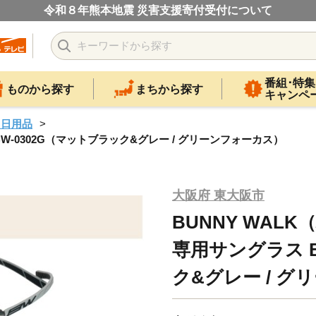
令和８年熊本地震 災害支援寄付受付について
番組･特集
ものから探す
まちから探す
キャンペ
・日用品
W-0302G（マットブラック&グレー / グリーンフォーカス）
大阪府 東大阪市
BUNNY WAL
専用サングラス B
ク&グレー / 