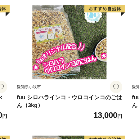
TEL：050-3786-2591
contact-higashiosaka@haku
営業時間 9:00～18:00
======================
愛知県小牧市
愛
k
fuu シロハラインコ・ウロコインコのごは
f
ん（3kg）
ん
0
13,000
円
円