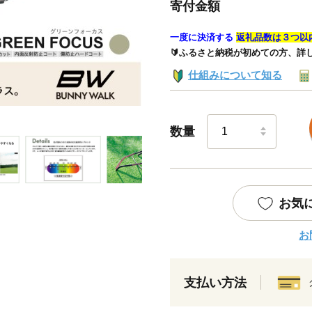
寄付金額
一度に決済する
返礼品数は３つ以
🔰ふるさと納税が初めての方、詳
仕組みについて知る
数量
お気
お
支払い方法