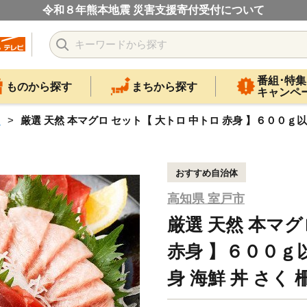
令和８年熊本地震 災害支援寄付受付について
番組･特集
ものから探す
まちから探す
キャンペ
ロ
厳選 天然 本マグロ セット【 大トロ 中トロ 赤身 】６００ｇ以上 
おすすめ自治体
高知県 室戸市
厳選 天然 本マグ
赤身 】６００ｇ以
身 海鮮 丼 さく