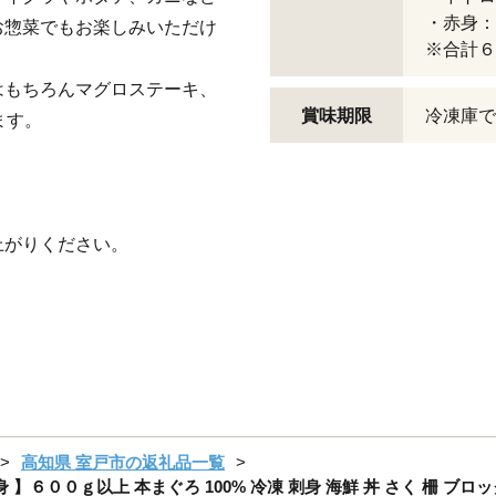
・赤身：
お惣菜でもお楽しみいただけ
※合計６
はもちろんマグロステーキ、
賞味期限
冷凍庫で
ます。
。
上がりください。
高知県 室戸市の返礼品一覧
 】６００ｇ以上 本まぐろ 100% 冷凍 刺身 海鮮 丼 さく 柵 ブロ