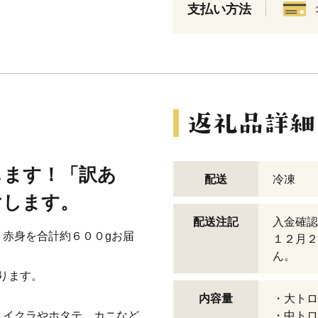
支払い方法
します！「訳あ
配送
冷凍
けします。
配送注記
入金確認
赤身を合計約６００gお届
１２月２
ん。
ります。
内容量
・大トロ
、イクラやホタテ、カニなど
・中トロ