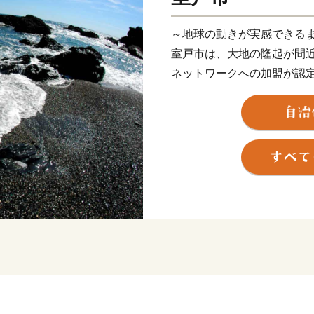
～地球の動きが実感できる
室戸市は、大地の隆起が間
ネットワークへの加盟が認
つ室戸岬を有する美しい自
富な魚種を誇る海産物や温
の農産物はもちろん、イル
ーもございます。室戸市が
の魅力を感じていただけれ