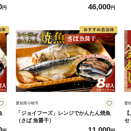
0
46,000
円
円
愛知県小牧市
愛
魚
「ジョイフーズ」レンジでかんたん焼魚
【
（さば 魚醤干）
セ
単
0
11,000
円
円