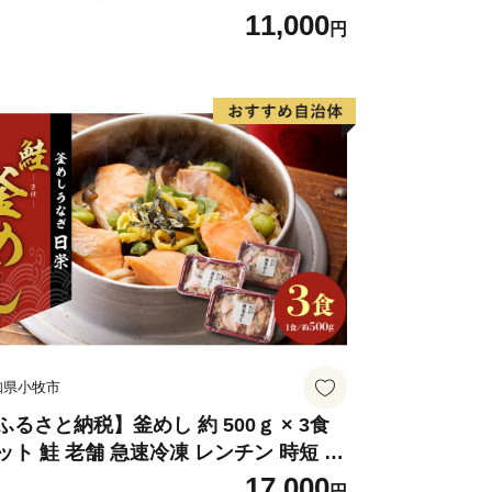
11,000
円
知県小牧市
ふるさと納税】釜めし 約 500ｇ × 3食
ット 鮭 老舗 急速冷凍 レンチン 時短 簡
調理 食品 加工品 海鮮 手作り ほくほく
17,000
円