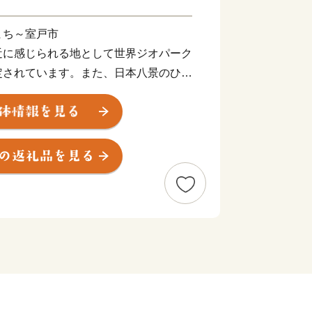
まち～室戸市
近に感じられる地として世界ジオパーク
定されています。また、日本八景のひと
然豊かなまちです。金目鯛をはじめ、豊
暖な気候を活かしたビワ、さつまいも等
カとのふれあい等、現地での体験メニュ
誇る食や自然に触れていただき、室戸市
ば幸いです。