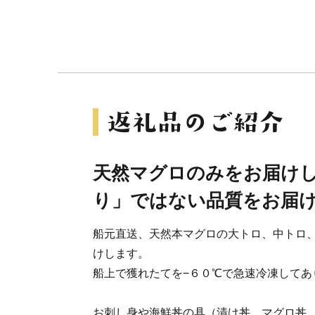
天然マグロのみをお届け
り」ではない品質をお届
船元直送、天然本マグロの大トロ、中トロ、
けします。
船上で獲れたてを−６０℃で急速冷凍してあ
お刺し身や海鮮丼の具（漬け丼、マグロ丼