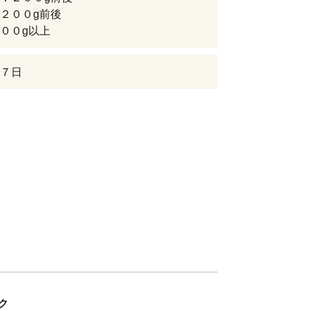
２００g前後
００g以上
７日
ック