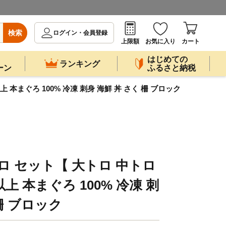
検索
ログイン・会員登録
上限額
お気に入り
カート
はじめての
ランキング
ーン
ふるさと納税
本まぐろ 100% 冷凍 刺身 海鮮 丼 さく 柵 ブロック
ロ セット【 大トロ 中トロ
上 本まぐろ 100% 冷凍 刺
 柵 ブロック