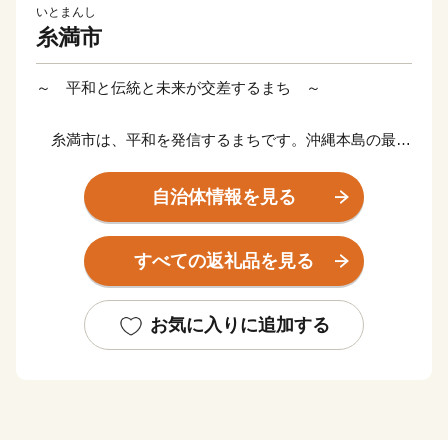
いとまんし
糸満市
～ 平和と伝統と未来が交差するまち ～
糸満市は、平和を発信するまちです。沖縄本島の最南
端に位置し、沖縄戦終焉の地である糸満市は、ひめゆり
の塔や平和祈念公園をはじめ、各都道府県の慰霊碑が多
自治体情報を見る
数存在するなど平和の尊さと戦争の悲惨さを発信するま
ちで、修学旅行など平和学習の場となっています。
すべての返礼品を見る
糸満市は、伝統文化を大切にするまちです。糸満ハー
レーや糸満大綱引をはじめ、ウシデーク、棒術、エイサ
お気に入りに追加する
ーなどの伝統行事が各字に息づき、また全国でも珍しい
旧暦文化と古い佇まいが色濃く残るまちです。
糸満市は、未来への可能性あふれるまちです。西崎町