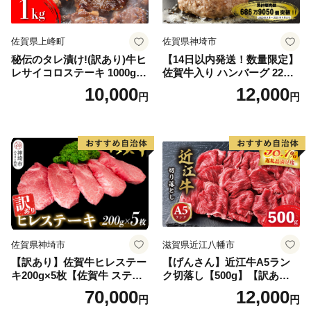
佐賀県上峰町
佐賀県神埼市
秘伝のタレ漬け!(訳あり)牛ヒ
【14日以内発送！数量限定】
レサイコロステーキ 1000g
佐賀牛入り ハンバーグ 22個
【B-1098-AS】
2.6kg(120g×22個)【佐賀牛
10,000
12,000
円
円
黒毛和牛 ブランド牛 九州 ハ
ンバーグ 牛肉 豚肉 国産 お弁
当 おかず 惣菜 おすすめ 人
気】(H083106)
佐賀県神埼市
滋賀県近江八幡市
【訳あり】佐賀牛ヒレステー
【げんさん】近江牛A5ラン
キ200g×5枚【佐賀牛 ステー
ク切落し【500g】【訳あり】
キ ブランド肉 ヒレ肉 フィレ
【DG12W】
70,000
12,000
円
円
肉 ジューシー ヘルシー】(H0