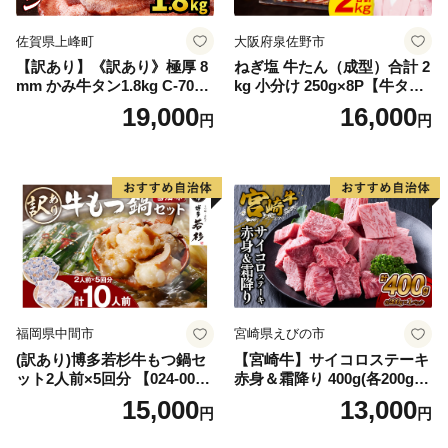
佐賀県上峰町
大阪府泉佐野市
【訳あり】《訳あり》極厚 8
ねぎ塩 牛たん（成型）合計 2
mm かみ牛タン1.8kg C-709-
kg 小分け 250g×8P【牛タン
AS
牛肉 焼肉用 薄切り 訳あり サ
19,000
16,000
円
円
イズ不揃い】
福岡県中間市
宮崎県えびの市
(訳あり)博多若杉牛もつ鍋セ
【宮崎牛】サイコロステーキ
ット2人前×5回分 【024-002
赤身＆霜降り 400g(各200g×
7】
１P 計2P) 真空パック 冷凍
15,000
13,000
円
円