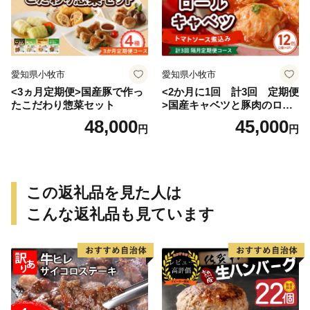
愛知県小牧市
愛知県小牧市
<3ヵ月定期便>国産豚で作っ
<2か月に1回 計3回 定期便
たこだわり惣菜セット
>国産キャベツと豚肉のロー
ルキャベツ（6P入り）
48,000
45,000
円
円
この返礼品を見た人は
こんな返礼品も見ています