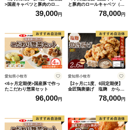
>国産キャベツと豚肉のロー
と豚肉のロールキャベツ（4P
ルキャベツ（4P入り）
入り）
39,000
78,000
円
円
愛知県小牧市
愛知県小牧市
<6ヶ月定期便>国産豚で作っ
【2ヶ月に1度、6回定期便】
たこだわり惣菜セット
金匠鶏唐揚げ 塩麹 からあ
げ
96,000
78,000
円
円