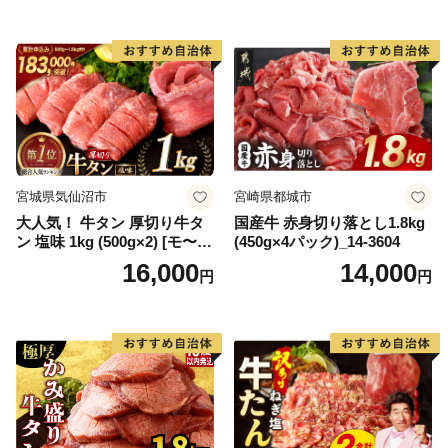
65175)
宮城県気仙沼市
宮崎県都城市
大人気！ 牛タン 厚切り牛タ
国産牛 赤身切り落とし1.8kg
ン 塩味 1kg (500g×2) [モ〜ラ
(450g×4パック)_14-3604
ンド 宮城県 気仙沼市 205646
16,000
14,000
円
円
60] 肉 牛肉 精肉 牛たん 牛タ
ン塩 牛たん塩 冷凍 焼肉 BB
Q アウトドア バーベキュー
厚切り タン