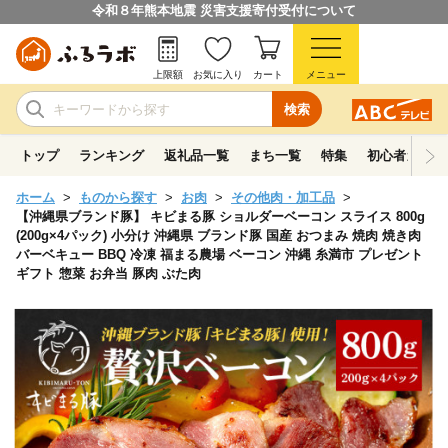
令和８年熊本地震 災害支援寄付受付について
上限額
お気に入り
カート
メニュー
検索
トップ
ランキング
返礼品一覧
まち一覧
特集
初心者ガイド
ホーム
ものから探す
お肉
その他肉・加工品
【沖縄県ブランド豚】 キビまる豚 ショルダーベーコン スライス 800g
(200g×4パック) 小分け 沖縄県 ブランド豚 国産 おつまみ 焼肉 焼き肉
バーベキュー BBQ 冷凍 福まる農場 ベーコン 沖縄 糸満市 プレゼント
ギフト 惣菜 お弁当 豚肉 ぶた肉