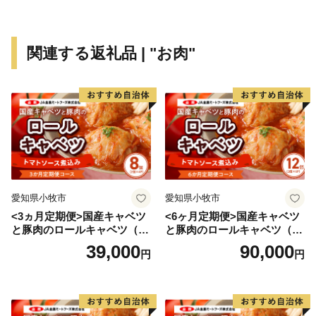
や潮崎町など広大な埋め立て事業により工業団地、新興
住宅街が形成され、最近は大型ホテルの進出もあり、観
光にも力を入れています。新たに国道331号の4車線開
関連する返礼品 | "お肉"
通により、那覇空港との時間距離が15分～20分と短く
なり、多くの企業誘致も見込まれています。また、農漁
業も盛んですが、特に卸売市場を整備し、水産物の国際
的物流拠点を目指しています。
このように糸満市は、平和と伝統と未来が交差する発
展の可能性を大きく秘めたまちです。糸満市でたくさん
の再発見をし、魅力を楽しむとともに、今後の新しい糸
愛知県小牧市
愛知県小牧市
満市にご注目ください。
<3ヵ月定期便>国産キャベツ
<6ヶ月定期便>国産キャベツ
と豚肉のロールキャベツ（4P
と豚肉のロールキャベツ（6P
入り）
入り）
39,000
90,000
円
円