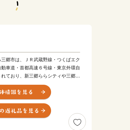
三郷市は、ＪＲ武蔵野線・つくばエク
自動車道・首都高速６号線・東京外環自
されており、新三郷ららシティや三郷中
ンターチェンジ周辺の土地区画整理など
出が進む一方で、豊かな自然に恵まれ、
とができる魅力あふれるまちとして、に
も進んでいます。江戸川に建設中の三
通予定であるとともに、常磐自動車道三