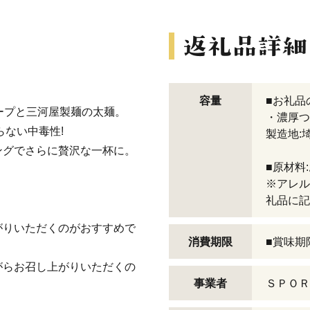
容量
■お礼品
ープと三河屋製麺の太麺。
・濃厚つ
らない中毒性!
製造地:
ングでさらに贅沢な一杯に。
■原材料
※アレル
礼品に記
がりいただくのがおすすめで
消費期限
■賞味期
がらお召し上がりいただくの
事業者
ＳＰＯＲ