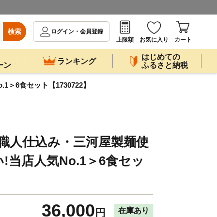
検索
ログイン・会員登録
上限額
お気に入り
カート
はじめての
ランキング
ーン
ふるさと納税
＞6食セット【1730722】
|職人仕込み・三河屋製麺使
!当店人気No.1＞6食セッ
36,000
在庫あり
円