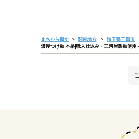
まちから探す
関東地方
埼玉県三郷市
濃厚つけ麺 本格|職人仕込み・三河屋製麺使用＜ガ