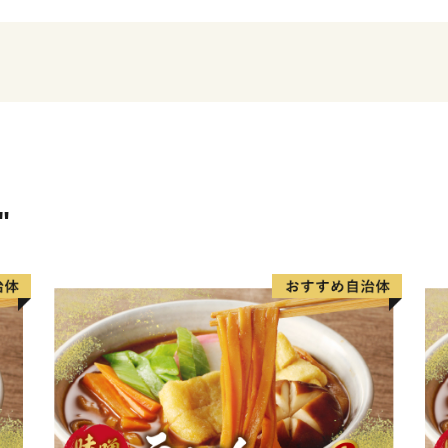
郷料金所スマートインター
おり、今後は、フルインタ
三郷市は平成２５年３月に
た。「読書活動をとおして
読書に親しみ、心豊かに暮
ち」を目指す将来像に掲げ
「秋の読書まつり」など多
これまで続いてきた三郷市
"
ひかる田園都市みさと～人
の実現を目指し、これまで
ります。