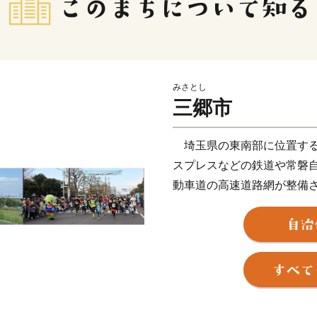
みさとし
三郷市
埼玉県の東南部に位置する
スプレスなどの鉄道や常磐
動車道の高速道路網が整備
央地区のまち開き、三郷イ
により、人口増加と企業進
四季折々の景色を楽しむこ
ぎわいを見せています。
三郷市は道路交通網の整備
郷流山橋が令和５年度に開