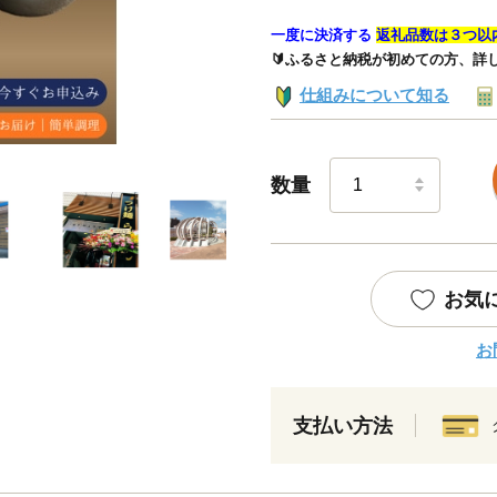
一度に決済する
返礼品数は３つ以
🔰ふるさと納税が初めての方、詳
仕組みについて知る
数量
お気
お
支払い方法