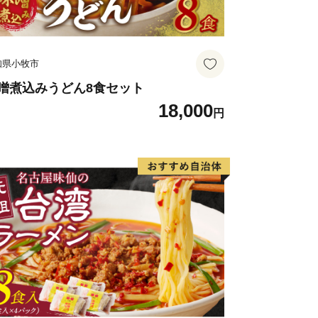
知県小牧市
噌煮込みうどん8食セット
18,000
円