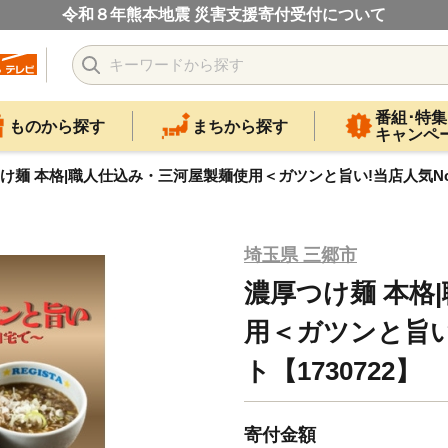
令和８年熊本地震 災害支援寄付受付について
番組･特集
ものから探す
まちから探す
キャンペ
け麺 本格|職人仕込み・三河屋製麺使用＜ガツンと旨い!当店人気No.1
埼玉県 三郷市
濃厚つけ麺 本格
用＜ガツンと旨い
ト【1730722】
寄付金額