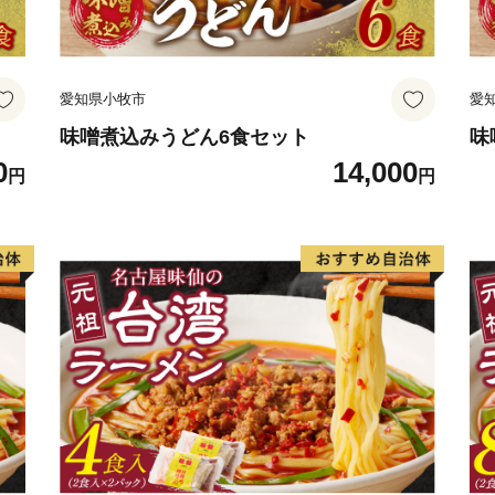
愛知県小牧市
愛
味噌煮込みうどん6食セット
味
0
14,000
円
円