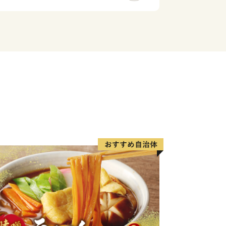
チェンジは、大型車も利用可能となって
ー化への整備を進めています。
「日本一の読書のまち」を宣言しまし
人と人との絆を結び、誰もが、いつでも
らすことができる、文化のかおり高いま
、「全国家読ゆうびんコンクール」、
くの事業を実施しています。
の発展をさらに飛躍させ、「きらりと
にも企業にも選ばれる魅力的なまち～」
以上に魅力あるまちづくりを進めてまい