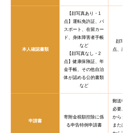
【顔写真あり・1
点】運転免許証、パ
スポート、在留カー
ド、身体障害者手帳
顔写真あ
など
本人確認書類
点、顔写
【顔写真なし・2
2点
点】健康保険証、年
金手帳、その他自治
体が認める公的書類
など
郵送申請
必要。総
寄附金税額控除に係
からダウ
申請書
る申告特例申請書
または寄