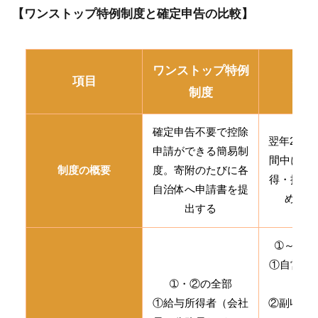
【ワンストップ特例制度と確定申告の比較】
ワンストップ特例
項目
確定
制度
確定申告不要で控除
翌年2〜3
申請ができる簡易制
間中に、
制度の概要
度。寄附のたびに各
得・控除
自治体へ申請書を提
めて申
出する
➀～④の
①自営業
➀・②の全部
ン
①給与所得者（会社
②副収入が