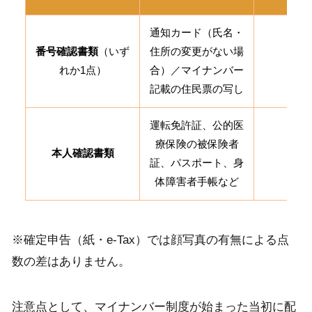
通知カード（氏名・
番号確認書類
（いず
住所の変更がない場
1
れか1点）
合）／マイナンバー
記載の住民票の写し
運転免許証、公的医
療保険の被保険者
本人確認書類
1
証、パスポート、身
体障害者手帳など
※確定申告（紙・e-Tax）では顔写真の有無による点
数の差はありません。
注意点として、マイナンバー制度が始まった当初に配