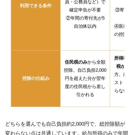
員・公務員など）で
円
利用できる条件
確定申告が不要
③寄附先
②年間の寄付先が5
以
自治体以内
④医療費
の控除を
所得税の
住民税のみ
から全額
税からの
控除。自己負担2,000
方。総控
控除の仕組み
円を超えた分が翌年
ストップ
度の住民税から差し
らないが
引かれる
な
どちらを選んでも自己負担約2,000円で、総控除額が
変わらない点は共通しています。給与所得のみで年間