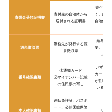
寄付先ご
寄付先の自治体から
く。紛失
寄附金受領証明書
送付される証明書
自治体へ
頼
給与所得
勤務先が発行する源
源泉徴収票
要。自営
泉徴収票
ランス
いずれか
①通知カード
カードは
番号確認書類
②マイナンバー記載
が住民票
の住民票の写し
いる場合
運転免許証、パスポ
ート、公的医療保険
本人確認書類
いずれ