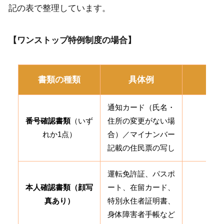
記の表で整理しています。
【ワンストップ特例制度の場合】
書類の種類
具体例
必要
通知カード（氏名・
番号確認書類
（いず
住所の変更がない場
1
れか1点）
合）／マイナンバー
記載の住民票の写し
運転免許証、パスポ
本人確認書類（顔写
ート、在留カード、
1
真あり）
特別永住者証明書、
身体障害者手帳など