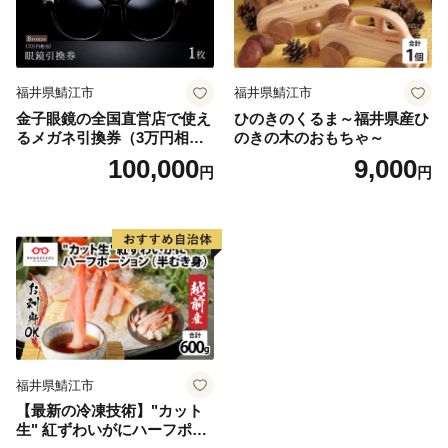
福井県鯖江市
福井県鯖江市
金子眼鏡の全国直営店で使え
ひのきのくるま～福井県産ひ
るメガネ引換券（3万円相
のきの木のおもちゃ～
当） Bronze
100,000
9,000
円
円
福井県鯖江市
【最新の冷凍技術】"カット
生" 紅ずわいがにハーフポー