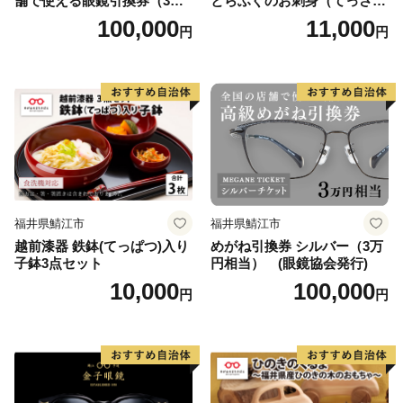
舗で使える眼鏡引換券（3万
とらふぐのお刺身（てっさ）
円相当）Bronze np m
2人前 約60g
100,000
11,000
円
円
福井県鯖江市
福井県鯖江市
越前漆器 鉄鉢(てっぱつ)入り
めがね引換券 シルバー（3万
子鉢3点セット
円相当） (眼鏡協会発行)
10,000
100,000
円
円