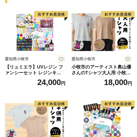
す。
〈プライバシーポリシー（個人情報保護方針）につい
て〉
お客様からいただいた個人情報は、鯖江市が責任をもっ
愛知県小牧市
愛知県小牧市
て管理し、関係法令で定められた場合を除き、第三者に
【リュミエラ】UVレジン フ
小牧市のアーティスト奥山優
譲渡したり、提供したりすることはございません。な
ァンシーセット レジンキッ
さんのTシャツ大人用 小牧市
お、お客様からいただいた個人情報は、商品の発送、事
ト ハンドメイド レジンクラ
制70周年記念
24,000
18,000
円
円
フト アクセサリーキット 手
務連絡、いただいたふるさと納税の使い道に関する報
作り セット レジン LEDライ
告、鯖江市が主催・出展するふるさと納税関連イベント
ト
情報の提供及び鯖江市のふるさと納税に関する情報提供
のために使用させていただき、その手段として、電子メ
ールの配信やパンフレット等の資料の郵送をさせていた
だくことがあります。
御不明な点や、電子メールの配信又は資料の郵送停止等