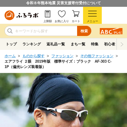
令和８年熊本地震 災害支援寄付受付について
上限額
お気に入り
カート
メニュー
検索
トップ
ランキング
返礼品一覧
まち一覧
特集
初心者ガイド
ホーム
ものから探す
ファッション
その他ファッション
エアフライ ２眼 2019年版 標準サイズ：ブラック AF-303 C-
1P（偏光レンズ装着版）