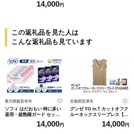
ション（半むき身）脚棒・
14,000
円
爪・爪下・肩 600g
この返礼品を見た人は
こんな返礼品も見ています
香川県観音寺市
京都府宮津市
ソフィ はだおもい 特に多い
グンゼ YG in.T カットオフク
昼用・超熟睡ガード セット
ルーネックスリーブレス【Y
羽付き ナプキン 生理用品 サ
V2618P】Lサイズ クリアベ
14,000
14,000
円
円
ニタリー ユニ・チャーム
ージュ3枚セット [№5716-04
32]