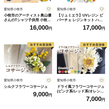
のご希望がございましたら、ふるさと納税担当
愛知県小牧市
愛知県小牧市
(furusato-sabae@soe.or.jp)までご連絡ください。
小牧市のアーティスト奥山優
【リュミエラ】UVレジン ビ
さんのTシャツ子供用 小牧市
バーチェ レジンキット ハン
制70周年記念
ドメイド レジンクラフト ア
16,000
17,000
円
円
クセサリーキット 手作り セ
ット レジン LEDライト
愛知県小牧市
愛知県小牧市
シルクフラワーコサージュ
ドライ風フラワーコサージュ
(ピンク系/レッド系/オレンジ
9,000
円
系/ホワイト系/イエロー系/グ
7,000
円
リーン系/ブルー系）