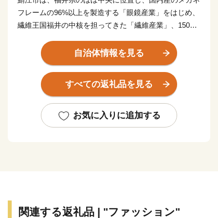
フレームの96%以上を製造する「眼鏡産業」をはじめ、
繊維王国福井の中核を担ってきた「繊維産業」、1500
年余の歴史を有し国内の業務用漆器の8割を占める「漆
器産業」、そして、近年はIT産業など、産業が集積した
自治体情報を見る
「ものづくりのまち」です。
近年では長年のメガネ製造で培った金属加工技術を生か
すべての返礼品を見る
し、医療やスマートグラス等の分野にも進出していま
す。王山古墳をはじめ、古墳の多い古代ロマンのまちで
あり、近松門左衛門が幼少期を過ごした地域には当時を
お気に入りに追加する
しのぶ街並みが残っています。また、豊かな自然にも恵
まれ、日本歴史公園百選に認定されている西山公園は日
本海側随一のつつじの名所として親しまれ、公園内の西
山動物園では、人気者のレッサーパンダが出迎えてくれ
ます。屋内展示施設「レッサーパンダのいえ」は、人の
すぐ頭上を元気よく動き回る愛らしい姿が来園者をとり
こに。また、伝統野菜吉川ナスのほか、市内に点在する
関連する返礼品 | "ファッション"
さばえスイーツなど、数え切れない魅力があふれていま