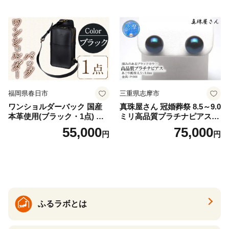
福岡県春日市
三重県志摩市
ワンショルダーバック 国産
真珠屋さん 冠婚葬祭 8.5～9.0
本革使用(ブラック・1点) 鞄
ミリ高品質プラチナピアス P
バック バッグ カバン レザー
t900 志摩産アコヤ真珠 ブラ
55,000
75,000
円
円
国産 日本製 牛革 黒 革 革製
ックパール 黒真珠
品 手作り 男性 女性 レディー
ス メンズ【ksg1307-bk】【Z
enis】
ふるラボとは