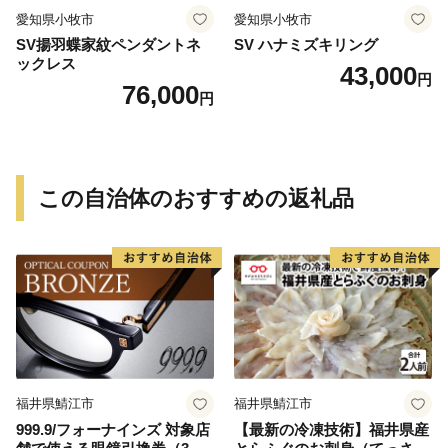
愛知県小牧市
愛知県小牧市
SV揚羽蝶家紋ペンダントネ
SV ハナミズキリング
ックレス
43,000
円
76,000
円
この自治体のおすすめの返礼品
福井県鯖江市
福井県鯖江市
999.9/フォーナインズ 対象店
【最新の冷凍技術】福井県産