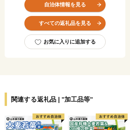
自治体情報を見る
奈良県の「街の幸福度ランキング」では２年連続２位に
も選ばれた平群町は、小菊・いちご・ぶどう・バラを基
すべての返礼品を見る
幹産業とし、ブランドいちご「古都華(ことか)」は県内
トップの栽培面積を誇り、「古都華の聖地」とも称され
ています。
お気に入りに追加する
また、奈良県の「好きな道の駅ランキング」で1位にも
選ばれた「道の駅大和路へぐり」では、産地ならではの
味とボリューム「古都華パフェ」が大人気！期間限定
（完全予約制）ですが、ぜひ一度お越しください。
関連する返礼品 | "加工品等"