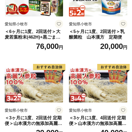
愛知県小牧市
愛知県小牧市
＜6ヶ月に1度、2回送付＞大
＜5ヶ月に1度、2回送付＞乳
麦若葉粉末(462H)+黒ごま黒
酸菌粒 山本漢方 定期便
豆きな粉+ 糖流茶 山本漢
76,000
20,000
円
円
方 定期便
愛知県小牧市
愛知県小牧市
＜3ヶ月に1度、2回送付 定期
＜3ヶ月に1度、4回送付 定期
便＞山本漢方の無添加高麗人
便＞山本漢方の無添加高麗人
参粒
参粒