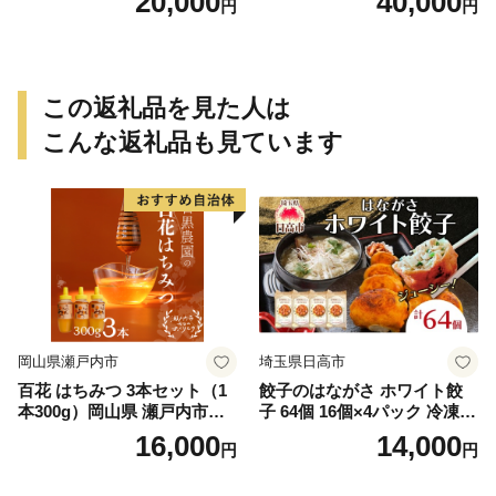
20,000
40,000
円
円
この返礼品を見た人は
こんな返礼品も見ています
岡山県瀬戸内市
埼玉県日高市
百花 はちみつ 3本セット（1
餃子のはながさ ホワイト餃
本300g）岡山県 瀬戸内市産
子 64個 16個×4パック 冷凍
石黒農園 ヨーグルト パン 砂
中華 点心 B級グルメ ご当地
16,000
14,000
円
円
糖の代わり 香り高い いい香
野菜 おつまみ おかず 簡単調
り 季節の花の蜜 トンガリ容
理 時短 リピート 保存 豚肉
器入り
特製 ポーク 大きめ ジューシ