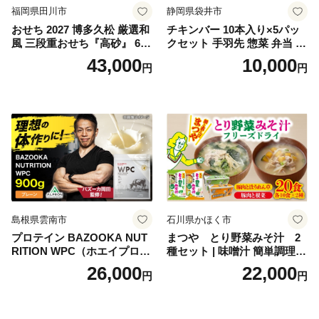
福岡県田川市
静岡県袋井市
おせち 2027 博多久松 厳選和
チキンバー 10本入り×5パッ
風 三段重おせち『高砂』 6.5
クセット 手羽先 惣菜 弁当 お
寸 3段重 2～3人前 おせち料
かず お酒 おつまみ ギフト キ
43,000
10,000
円
円
理 重箱 お正月 冷凍おせち 縁
ャンプ アウトドア キャンプ
起物 祝箸付 福岡 お節 オセチ
飯 保存食 非常食 鶏肉 肉 お
oseti osechi お祝い 迎春おせ
肉 鶏 人気 厳選 静岡県袋井市
ち 本格おせち おせち予約 年
末 年始 お取り寄せ 新春 贅沢
おせち こだわりおせち 惣菜
老舗おせち ふるさと納税お
せち 御節 お節料理 正月 調理
不要 おせち料理2027
島根県雲南市
石川県かほく市
プロテイン BAZOOKA NUT
まつや とり野菜みそ汁 2
RITION WPC（ホエイプロテ
種セット | 味噌汁 簡単調理
イン）＜プレーン＞ 900g｜
お味噌 おみそ みそ とり野菜
26,000
22,000
円
円
バズーカ岡田監修・植物由来
時短料理 時短ごはん ご当地
の甘味料使用・国内製造 島
フリーズドライ
根県雲南市/株式会社アルプ
ロン [AIEN005]