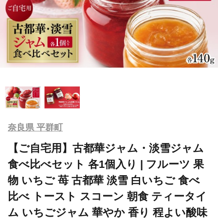
奈良県 平群町
【ご自宅用】古都華ジャム・淡雪ジャム
食べ比べセット 各1個入り | フルーツ 果
物 いちご 苺 古都華 淡雪 白いちご 食べ
比べ トースト スコーン 朝食 ティータイ
ム いちごジャム 華やか 香り 程よい酸味