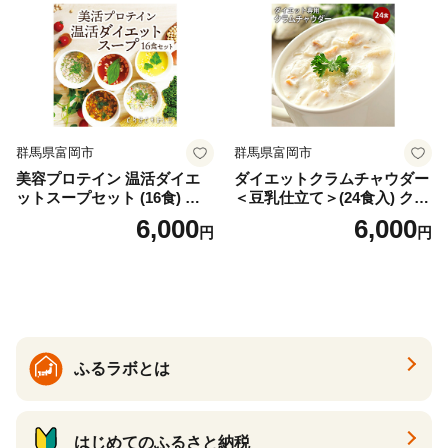
群馬県富岡市
群馬県富岡市
美容プロテイン 温活ダイエ
ダイエットクラムチャウダー
ットスープセット (16食) 小
＜豆乳仕立て＞(24食入) クラ
分け スープ 食べ比べ セット
ムチャウダー 豆乳 ダイエッ
6,000
6,000
円
円
詰合せ クラムチャウダー チ
ト スープ プロテイン たんぱ
ゲ コーン ポタージュ トマト
く質 食物繊維 食品 F20E-799
温活 ダイエット 美容 プロテ
イン 食品 F20E-809
ふるラボとは
はじめてのふるさと納税