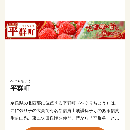
へぐりちょう
平群町
奈良県の北西部に位置する平群町（へぐりちょう）は、
西に張り子の大寅で有名な信貴山朝護孫子寺のある信貴
生駒山系、東に矢田丘陵を仰ぎ、昔から「平群谷」と呼
ばれ、今は「山のぽっけ」として親しまれています。