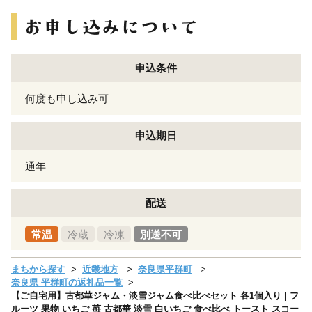
申込条件
何度も申し込み可
申込期日
通年
配送
常温
冷蔵
冷凍
別送不可
まちから探す
近畿地方
奈良県平群町
奈良県 平群町の返礼品一覧
【ご自宅用】古都華ジャム・淡雪ジャム食べ比べセット 各1個入り | フ
ルーツ 果物 いちご 苺 古都華 淡雪 白いちご 食べ比べ トースト スコー