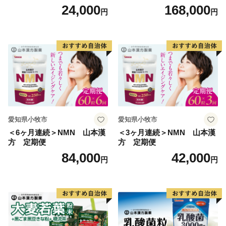
菜 山本漢方 定期便
24,000
168,000
円
円
愛知県小牧市
愛知県小牧市
＜6ヶ月連続＞NMN 山本漢
＜3ヶ月連続＞NMN 山本漢
方 定期便
方 定期便
84,000
42,000
円
円