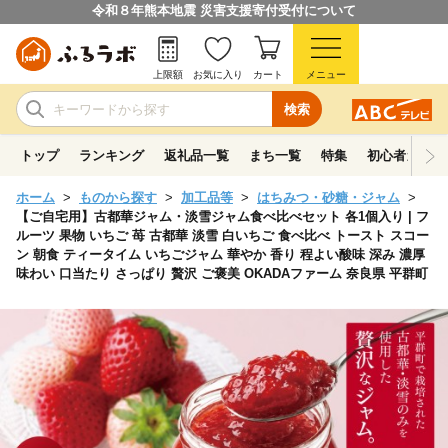
令和８年熊本地震 災害支援寄付受付について
上限額
お気に入り
カート
メニュー
検索
トップ
ランキング
返礼品一覧
まち一覧
特集
初心者ガイド
ホーム
ものから探す
加工品等
はちみつ・砂糖・ジャム
【ご自宅用】古都華ジャム・淡雪ジャム食べ比べセット 各1個入り | フ
ルーツ 果物 いちご 苺 古都華 淡雪 白いちご 食べ比べ トースト スコー
ン 朝食 ティータイム いちごジャム 華やか 香り 程よい酸味 深み 濃厚
味わい 口当たり さっぱり 贅沢 ご褒美 OKADAファーム 奈良県 平群町