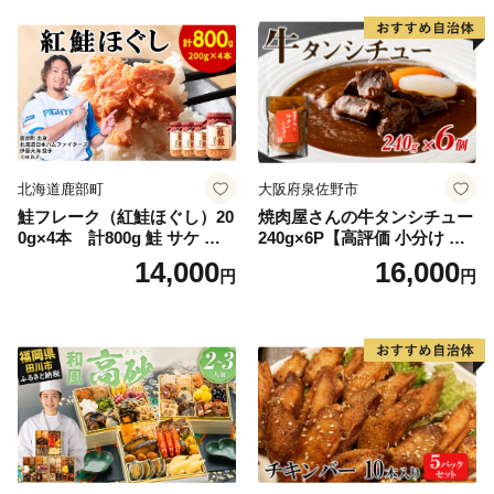
ー ギフト お取り寄せ 日高市
北海道鹿部町
大阪府泉佐野市
鮭フレーク（紅鮭ほぐし）20
焼肉屋さんの牛タンシチュー
0g×4本 計800g 鮭 サケ 鮭
240g×6P【高評価 小分け 惣
ほぐし サケフレーク シャケ
菜 牛たん 一人暮らし 冷凍】
14,000
16,000
円
円
フレーク 鮭フレーク