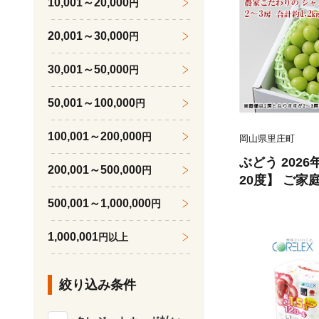
10,001～20,000
円
20,001～30,000
円
30,001～50,000
円
50,001～100,000
円
100,001～200,000
円
岡山県里庄町
ぶどう 202
200,001～500,000
円
20度】 ご家
ャイン マスカ
500,001～1,000,000
円
2kg ブドウ 
ーツ 果物 【 N
1,000,001
円以上
絞り込み条件