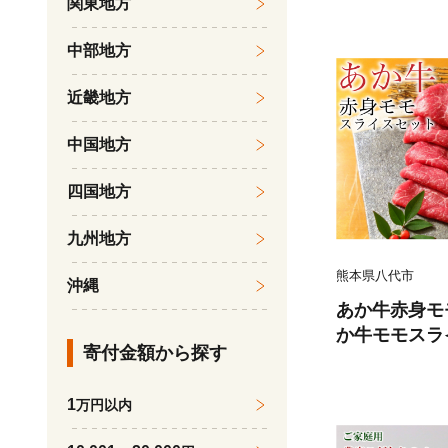
関東地方
くら 柔らかい
魚のトロ 梅酒
中部地方
だし漬け 煮付
鍋物 冷凍 湯浅
近畿地方
中国地方
四国地方
九州地方
熊本県八代市
沖縄
あか牛赤身モ
か牛モモスラ
寄付金額から探す
たれ200ml付
1
万円以内