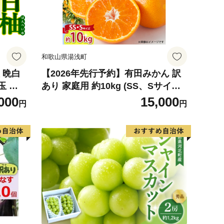
和歌山県湯浅町
 晩白
【2026年先行予約】有田みかん 訳
玉 柑
あり 家庭用 約10kg (SS、Sサイズ)
ルーツ
みかん 温州みかん フルーツ 柑橘 果
000
15,000
円
円
026
物 果実 ジューシー 人気 国産 食べ
物 和歌山県 湯浅町 送料無料_ZJ60
98