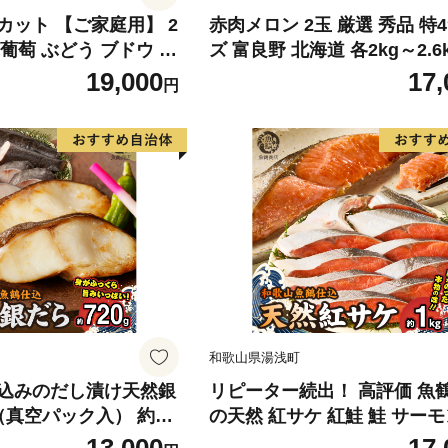
カット 【ご家庭用】 2
赤肉メロン 2玉 厳選 秀品 特
) 葡萄 ぶどう ブドウ フ
ズ 富良野 北海道 各2kg～2.6k
くだもの 果実 旬の果物
セット ファーム富良野 メロン
19,000
17,
円
香川 香川県 東かがわ
ん 果物 くだもの フルーツ 
旬の果物 旬のフルーツ
和歌山県湯浅町
込みのだし漬け天然銀
リピーター続出！ 高評価 魚
真空パック入） 約72
の天然 紅サケ 紅鮭 鮭 サーモ
独自製法 良質な脂 ふっ
身 切り身 約1kg レビュー高