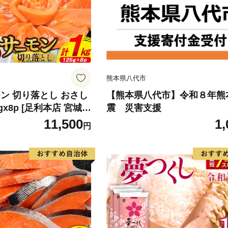
熊本県八代市
ン 切り落とし おさし
【熊本県八代市】令和８年熊
5gx8p [足利本店 宮城県
震 災害支援
4313] 魚 魚介類 鮭 お
11,500
1,
円
 刺身 生 生食 個包装
 海鮮 海鮮丼 魚介