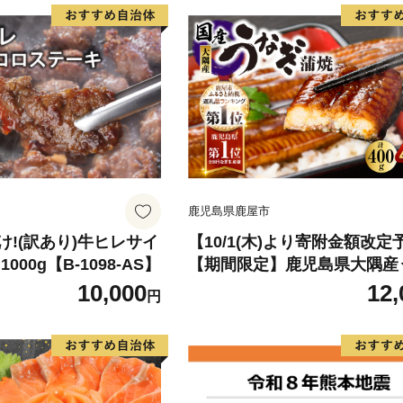
鹿児島県鹿屋市
!(訳あり)牛ヒレサイ
【10/1(木)より寄附金額改定
000g【B-1098-AS】
【期間限定】鹿児島県大隅産
蒲焼4尾（400g） KN007-02
10,000
12,
円