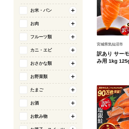
お米・パン
お肉
フルーツ類
宮城県気仙沼市
カニ・エビ
訳あり サーモ
み用 1kg 12
おさかな類
気仙沼市 2056
刺し身 刺し身
お野菜類
チリ銀鮭 銀鮭
たまご
お酒
お飲み物