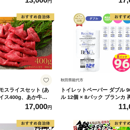
13,000
17,
円
 身質 甘み 旨味 白身
分け 真空パック 梅酒 真昆布
 北海道南産 真こんぶ
だし まろやか 天然 鮭 魚 海
け ムニエル 味噌漬け
鮮 魚介 食品 食べ物 おかず 
町 送料無料_G7334
水産加工品 冷凍 グルメ お取
和歌山県 湯浅町 送料無料_G7
秋田県能代市
モスライスセット (あ
トイレットペーパー ダブル 9
イス400g、あか牛の
ル 12個 × 8パック ブランカ
き)
100％ 芯あり 日用品 消耗品
17,000
11,
円
生活用品 備蓄 秋田県 能代市
料 《能代製紙》