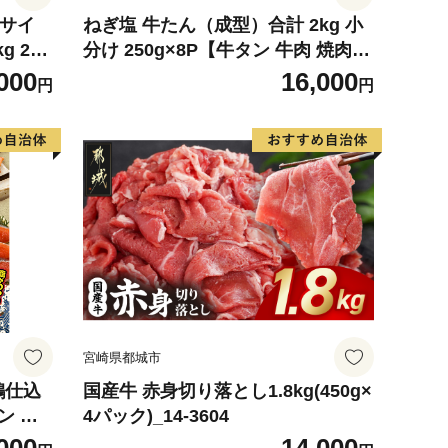
4サイ
ねぎ塩 牛たん（成型）合計 2kg 小
g 2玉
分け 250g×8P【牛タン 牛肉 焼肉用
 めろ
薄切り 訳あり サイズ不揃い】
000
16,000
円
円
デザート
宮崎県都城市
鶴仕込
国産牛 赤身切り落とし1.8kg(450g×
ン 切
4パック)_14-3604
評価 小