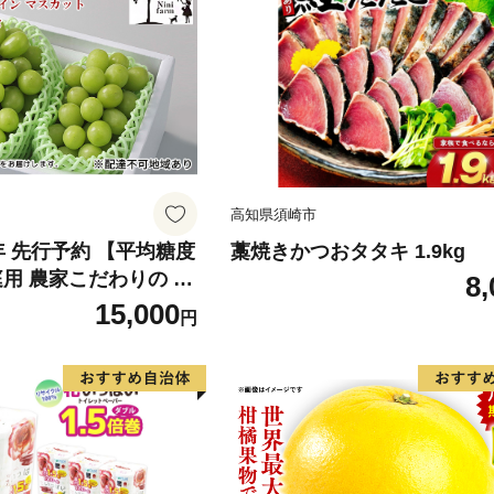
高知県須崎市
6年 先行予約 【平均糖度
藁焼きかつおタタキ 1.9kg
庭用 農家こだわりの シ
8,
ット 2～3房 合計約1.
15,000
円
葡萄 岡山県産 国産 フル
ini farm 農家 直送 】