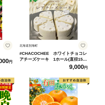
北海道別海町
#CHACOCHEE ホワイトチョコレ
アチーズケーキ 1ホール(直径15c
000
円
m)（北海道,別海町,チーズ,ちーず,
9,000
円
チーズケーキ,ふるさと納税）