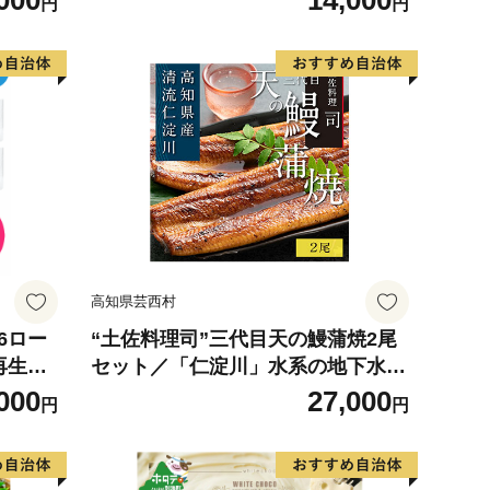
000
14,000
円
円
 使用
の幸 海
お弁当
り寄せ
317
高知県芸西村
6ロー
“土佐料理司”三代目天の鰻蒲焼2尾
 再生紙
セット／「仁淀川」水系の地下水使
 無香料
用 完全無投薬養殖 国産・高知県産
000
27,000
円
円
 送料無
〈高知市共通返礼品〉うなぎ 真空
パック （ウナギう・たれセット）