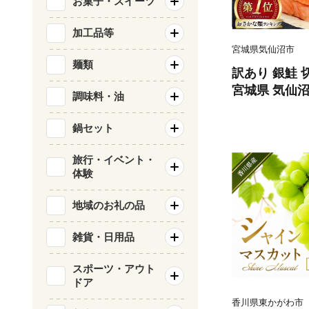
お菓子・スイーツ
加工品等
宮城県気仙沼市
麺類
訳あり 銀鮭 切
宮城県 気仙沼市 
調味料・油
類 海鮮 訳ア
サケ 鮭切身 
鍋セット
庭用 おかず 
鮭切り身 魚 
旅行・イベント・
体験
地域のお礼の品
雑貨・日用品
スポーツ・アウト
ドア
香川県東かがわ市