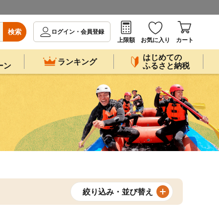
検索
ログイン・会員登録
上限額
お気に入り
カート
はじめての
ランキング
ーン
ふるさと納税
絞り込み・並び替え