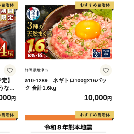
静岡県焼津市
予定】
a10-1289 ネギトロ100g×16パッ
うなぎ
ク 合計1.6kg
3
000
10,000
円
円