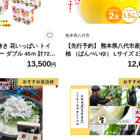
熊本県八代市
倍巻き 花いっぱい トイ
【先行予約】 熊本県八代市産
 ダブル 45ｍ 計72ロ
柚 （ばんぺいゆ） Lサイズ 2
 花柄 プリント ハーブ
橘 みかん 果物 くだもの フ
13,500
12,
円
製 まとめ買い 防災 常
おやつ 特産 熊本県 八代市 【2
 エコ 日用雑貨 消耗品
年12月上旬より順次発送】
 北海道 倶知安町 日用