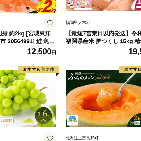
福岡県大木町
身 約2kg [宮城東洋
【最短7営業日以内発送】令
20564991] 鮭 魚介
福岡県産米 夢つくし 15kg 精
リ 規格外 不揃い さけ
北海道・沖縄・離島は配送不
12,500
19,
円
シャケ 切り身 冷凍 家
弁当 支援 サーモン 銀
わけあり
北海道上富良野町