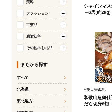
美容
シャインマス
～6房(約2kg
ファッション
ルーツ 果物 
旬のフルーツ 
工芸品
市
感謝状等
その他のお礼品
まちから探す
すべて
北海道
和歌山県湯浅町
和歌山魚鶴仕
東北地方
だら切身8切（
0g 小分け 