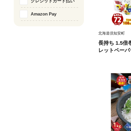
クレジットカード払い
Amazon Pay
北海道倶知安町
長持ち 1.5
レットペーパー
ール 全18種
香り付き 日本
備品 ペーパー
備蓄 送料無料
品