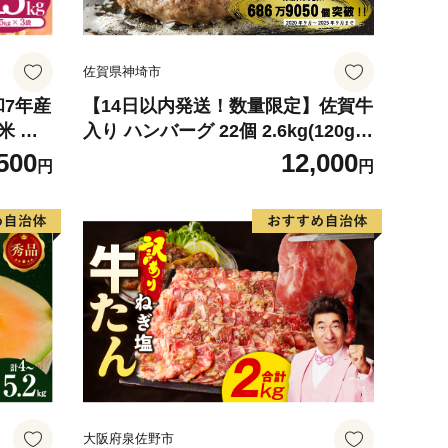
佐賀県神埼市
和7年産
【14日以内発送！数量限定】佐賀牛
米 ※
入り ハンバーグ 22個 2.6kg(120g×
可
22個)【佐賀牛 黒毛和牛 ブランド牛
500
12,000
円
円
九州 ハンバーグ 牛肉 豚肉 国産 お
弁当 おかず 惣菜 おすすめ 人気】(H
083106)
大阪府泉佐野市