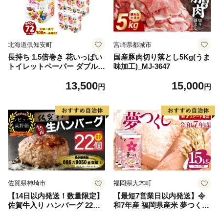
北海道倶知安町
宮崎県都城市
長持ち 1.5倍巻き 花いっぱい
国産豚肉切り落とし5Kg(うま
トイレットペーパー ダブル 4
味加工)_MJ-3647
5ｍ 計72ロール 全18種 花柄
13,500
15,000
プリント ハーブ 香り付き 日
円
円
本製 まとめ買い 防災 常備品
ペーパー エコ 日用雑貨 消耗
品 備蓄 送料無料 北海道 倶知
安町 日用品
佐賀県神埼市
福岡県大木町
【14日以内発送！数量限定】
【最短7営業日以内発送】令
佐賀牛入り ハンバーグ 22個
和7年産 福岡県産米 夢つくし
2.6kg(120g×22個)【佐賀牛 黒
15kg 精米 ※北海道・沖縄・