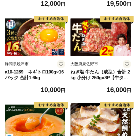
12,000
19,500
毛和牛 ブランド牛 九州 ハン
離島は配送不可
円
円
バーグ 牛肉 豚肉 国産 お弁当
おかず 惣菜 おすすめ 人気】
(H083106)
静岡県焼津市
大阪府泉佐野市
a10-1289 ネギトロ100g×16
ねぎ塩 牛たん（成型）合計 2
パック 合計1.6kg
kg 小分け 250g×8P【牛タン
牛肉 焼肉用 薄切り 訳あり サ
10,000
16,000
イズ不揃い】
円
円