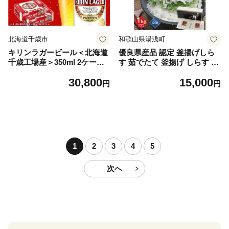
北海道千歳市
和歌山県湯浅町
キリンラガービール＜北海道
優良県産品 認定 釜揚げしら
千歳工場産＞350ml 2ケース
す 茹でたて 釜揚げ しらす 無
（48本）
着色 安心 安全 赤穂の塩 新鮮
30,800
15,000
国産 海の幸 海鮮 魚介 紀州湯
円
円
浅湾直送 まるとも海産 お取
り寄せ 和歌山県 湯浅町 送料
無料_C6035n
1
2
3
4
5
次へ