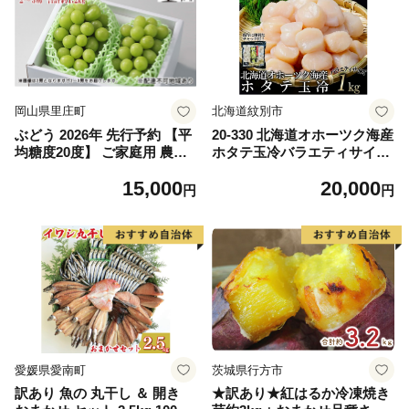
岡山県里庄町
北海道紋別市
ぶどう 2026年 先行予約 【平
20-330 北海道オホーツク海産
均糖度20度】 ご家庭用 農家
ホタテ玉冷バラエティサイズ
こだわりの シャイン マスカ
(1kg)｜ 訳あり サイズ不揃い
15,000
20,000
ット 2～3房 合計約1.2kg ブ
円
円
ドウ 葡萄 岡山県産 国産 フル
ーツ 果物 【 Nini farm 農家
直送 】
愛媛県愛南町
茨城県行方市
訳あり 魚の 丸干し ＆ 開き
★訳あり★紅はるか冷凍焼き