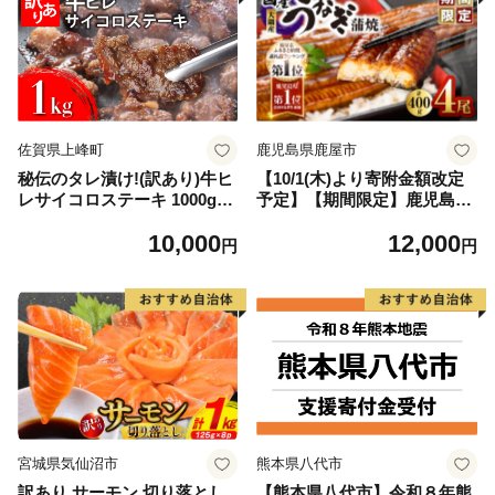
佐賀県上峰町
鹿児島県鹿屋市
秘伝のタレ漬け!(訳あり)牛ヒ
【10/1(木)より寄附金額改定
レサイコロステーキ 1000g
予定】【期間限定】鹿児島県
【B-1098-AS】
大隅産うなぎ蒲焼4尾（400
10,000
12,000
g） KN007-023
円
円
宮城県気仙沼市
熊本県八代市
訳あり サーモン 切り落とし
【熊本県八代市】令和８年熊