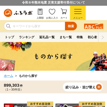
令和８年熊本地震 災害支援寄付受付について
上限額
お気に入り
カート
メニュー
検索
トップ
ランキング
返礼品一覧
まち一覧
特集
初心者ガイド
ホーム
ものから探す
899,303
件
絞り込み・並び替え
（1～30件目）