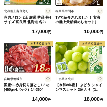
北海道上富良野町
福岡県中間市
赤肉メロン 2玉 厳選 秀品 特4
TVで紹介されました！ 玄海
サイズ 富良野 北海道 各2kg
の極上天然鯛めしセット[鯛
～2.6kg 2玉 セット ファーム
の切身、だし汁、鯛茶漬け用
17,000
10,000
富良野 メロン めろん 果物 く
だし]【010-0001】
円
円
だもの フルーツ デザート 旬
の果物 旬のフルーツ
宮崎県都城市
山形県河北町
国産牛 赤身切り落とし1.8kg
【令和8年産】 ぶどう シャイ
(450g×4パック)_14-3604
ンマスカット 2房入り（1房6
00g前後） 秀品 山形県河北町
14,000
18,000
産【山形eLab】 ka074-023-r
円
円
8