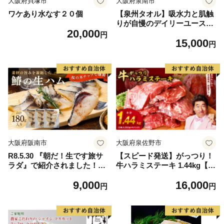
大阪府貝塚市
大阪府泉南市
ワケあり水なす２０個
【泉州タオル】吸水力と肌触
りが自慢のデイリーユースバ
20,000
スタオル オフホワイト・ライ
円
15,000
トグレー 4枚【配送不可地
円
域：北海道・沖縄・離島】
【039D-268】
大阪府阪南市
大阪府泉佐野市
R8.5.30 『朝だ！生です旅サ
【スピード発送】がっつり！
ラダ』で紹介されました！朝
牛ハラミステーキ 1.44kg【氷
日放送（ABCテレビ） 鰆の
温熟成×特製ダレ 小分け 360
9,000
16,000
生ハム ×3パック（1パックあ
g×4パック 牛肉 すてーき 焼
円
円
たり、約15g × 約4枚入）さ
くだけ 味付き 訳あり 不揃い
わら 燻製 熟成
焼肉 BBQ】