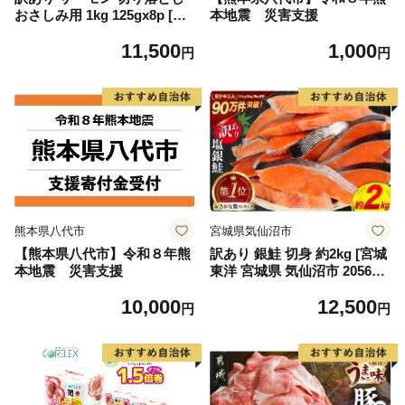
おさしみ用 1kg 125gx8p [足
本地震 災害支援
利本店 宮城県 気仙沼市 2056
11,500
1,000
4313] 魚 魚介類 鮭 お刺し身
円
円
刺し身 刺身 生 生食 個包装
チリ銀鮭 銀鮭 海鮮 海鮮丼 魚
介
熊本県八代市
宮城県気仙沼市
【熊本県八代市】令和８年熊
訳あり 銀鮭 切身 約2kg [宮城
本地震 災害支援
東洋 宮城県 気仙沼市 205649
91] 鮭 魚介類 海鮮 訳アリ 規
10,000
12,500
格外 不揃い さけ サケ 鮭切身
円
円
シャケ 切り身 冷凍 家庭用 お
かず 弁当 支援 サーモン 銀鮭
切り身 魚 わけあり