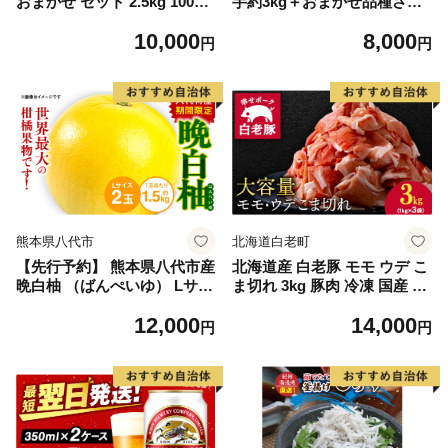
おまかせ セット 2.5kg 10000
芋約3kg＋おまかせ品種さつ
円 魚 海鮮 干物 無添加 ひも
まいも 合計約3.2kg｜さつ
10,000
8,000
の ひらき 詰め合わせ 冷凍 丸
まいも サツマイモ さつま芋
円
円
干し 鯵 アジ 鯖 さば サバ 鰹
焼き芋 やきいも 冷凍 冷凍焼
かつお カツオ 鯛 たい タイ
き芋 訳あり 訳アリ 紅はるか
鰯 いわし イワシ 切り身 おつ
茨城県 行方市(EY-25)
まみ おかず 惣菜 人気 珍味
グルメ 規格外 国産 新鮮 魚介
天然 乾き物 乾物 酒のあて 旬
季節 お中元 お歳暮 母の日 父
の日 武久海産 愛南町 愛媛県
熊本県八代市
北海道白老町
【先行予約】 熊本県八代市産
北海道産 白老豚 モモ ウデ こ
晩白柚 （ばんぺいゆ） Lサイ
ま切れ 3kg 豚肉 冷凍 国産 ス
ズ 2玉 柑橘 みかん 果物 くだ
ライス 切り落とし 小間切れ
12,000
14,000
もの フルーツ おやつ 特産 熊
こまぎれ 細切れ
円
円
本県 八代市 【2026年12月上
旬より順次発送】