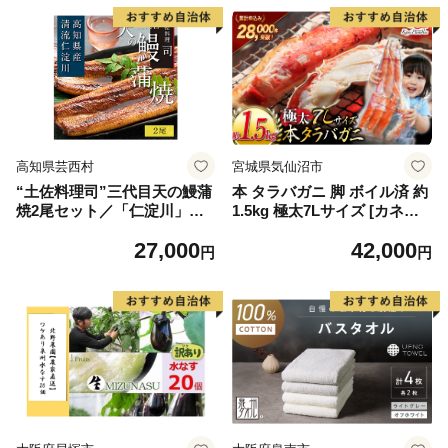
高知県芸西村
宮城県気仙沼市
“土佐料理司”三代目天の鰻蒲
本 タラバガニ 脚 ボイル済 約
焼2尾セット／「仁淀川」水
1.5kg 極太7Lサイズ [カネダ
系の地下水使用 完全無投薬養
イ 宮城県 気仙沼市 2056432
27,000
42,000
殖 国産・高知県産〈高知市共
6] カニ かに 蟹 たらばがに た
円
円
通返礼品〉うなぎ 真空パック
らば蟹 タラバ蟹 たらば タラ
（ウナギう・たれセット）
バ ボイル