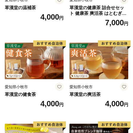
草漢堂の温補茶
草漢堂の健康茶 詰合せセッ
ト 健康茶 爽活茶 はとむぎ茶
4,000
円
温補茶 健食茶 和漢紅茶 お茶
7,000
円
愛知県小牧市
愛知県小牧市
草漢堂の健食茶
草漢堂の爽活茶
4,000
4,000
円
円