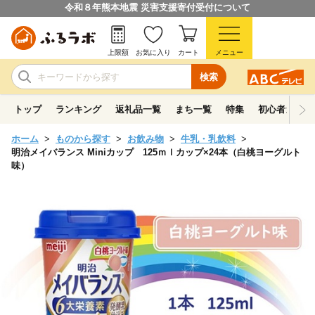
令和８年熊本地震 災害支援寄付受付について
上限額
お気に入り
カート
メニュー
検索
トップ
ランキング
返礼品一覧
まち一覧
特集
初心者ガイド
ホーム
ものから探す
お飲み物
牛乳・乳飲料
明治メイバランス Miniカップ 125ｍｌカップ×24本（白桃ヨーグルト
味）