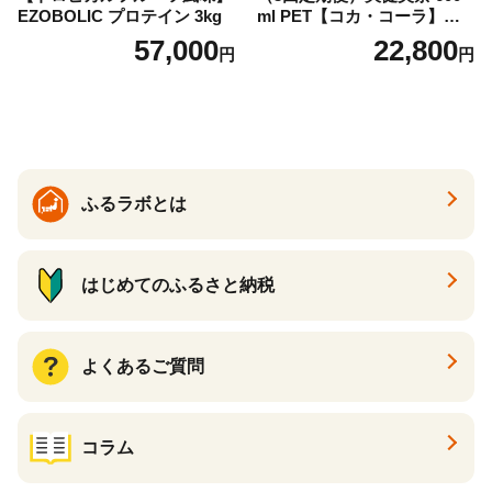
EZOBOLIC プロテイン 3kg
ml PET【コカ・コーラ】ペ
ットボトル 1ケース(24本) 定
57,000
22,800
円
円
期便 3回(72本) セット お茶
カフェインゼロ ノンカフェ
イン ハトムギ ブレンド茶 宮
崎県 えびの市 送料無料
ふるラボとは
はじめてのふるさと納税
よくあるご質問
コラム