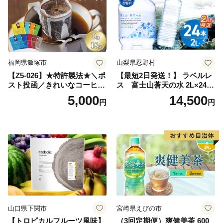
ルメ 福岡 九州 福岡県 国産
日本 ふかむし茶 ふかむし 家
庭用 自宅用 ちゃ りょくちゃ
ふかむしちゃ 急須 甘み 川崎
町 送料無料
福岡県飯塚市
山梨県忍野村
【Z5-026】★特許製法★＼ポ
【最短2日発送！】 ラベルレ
スト投函／きれいなコーヒー
ス 富士山蒼天の水 2L×24本
ドリップバッグ9種セット(18
（4ケース）※離島不可 天然
5,000
14,500
円
円
袋)ゆうパケットでお届け！
水 ミネラルウォーター 水 ペ
ットボトル 2000ml バナジウ
ム天然水 飲料水 軟水 鉱水 国
産 シリカ ミネラル 美容 備蓄
防災 長期保存 富士山 山梨県
忍野村
山口県下関市
宮崎県えびの市
【トロピカルフルーツ風味】
（3回定期便）爽健美茶 600