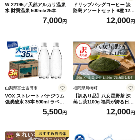
W-22195／天然アルカリ温泉
ドリップバッグコーヒー 淡
水 財寶温泉 500ml×25本
路島アソートセット 6種 120
袋 飲み比べ コーヒー
7,000
12,000
円
円
山梨県富士吉田市
福岡県川崎町
VOX ストレート バナジウム
【訳あり品】八女星野茶 深
強炭酸水 35本 500ml ラベル
蒸し茶1100g 福岡が誇る日本
レス【富士吉田市限定カート
茶_ 訳アリ 常温 お茶 茶袋 常
5,500
12,000
円
円
ン】
備品 おちゃ ocha 茶葉 緑茶
飲料 飲み物 八女 茶 日本茶
深むし茶 深蒸し 訳あり お茶
っぱ tea 八女茶 お手軽 簡単
小分け お土産 お取り寄せ グ