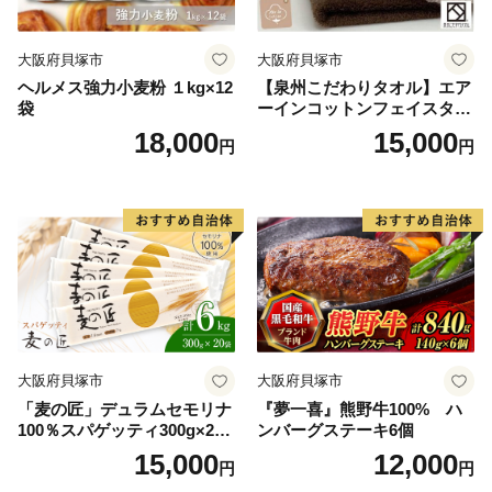
大阪府貝塚市
大阪府貝塚市
ヘルメス強力小麦粉 １kg×12
【泉州こだわりタオル】エア
袋
ーインコットンフェイスタオ
ル４枚
18,000
15,000
円
円
大阪府貝塚市
大阪府貝塚市
「麦の匠」デュラムセモリナ
『夢一喜』熊野牛100% ハ
100％スパゲッティ300g×20
ンバーグステーキ6個
袋/パスタ 国産 貝塚産 麺 も
15,000
12,000
円
円
ちもち 大阪府貝塚市