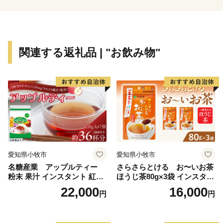
市街を少し離れると田畑が広がるのどかな環境
春は水間公園でお花見
夏は二色の浜公園でＢＢＱ＆海水浴
秋は山手でトレッキングとみかん狩り
関連する返礼品 | "お飲み物"
冬は市内に４か所ある温泉＆温浴施設でまったりほっ
こり
目立たんけどもそこそこ住み良い。 なかなかええや
ん！貝塚市。
---------------------------------------------------------------------------
-----
愛知県小牧市
愛知県小牧市
名糖産業 アップルティー
さらさらとける お〜いお茶
粉末 果汁 インスタント 紅茶
ほうじ茶80g×3袋 インスタン
ティー ビタミンC 袋 ロング
トほうじ茶 粉末ほうじ茶 粉
22,000
16,000
円
円
セラー 粉末飲料 粉末茶 簡単
末茶 おーいお茶 粉末緑茶
手軽 ホット アイス