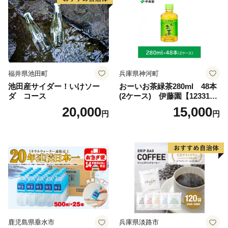
福井県池田町
兵庫県神河町
池田産サイダー！いけソー
おーいお茶緑茶280ml 48本
ダ コース
(2ケース) 伊藤園【123317
3】
20,000
15,000
円
円
鹿児島県垂水市
兵庫県淡路市