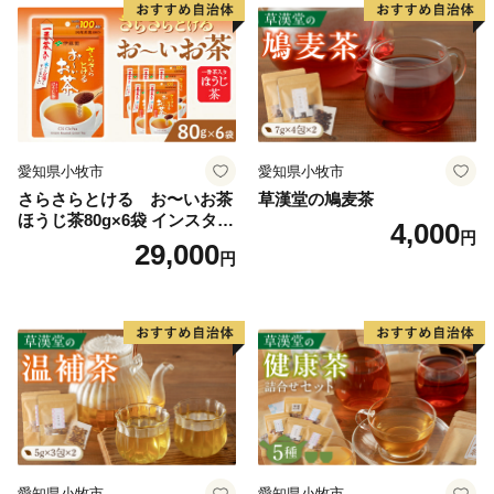
愛知県小牧市
愛知県小牧市
さらさらとける お〜いお茶
草漢堂の鳩麦茶
ほうじ茶80g×6袋 インスタン
4,000
円
トほうじ茶 粉末ほうじ茶 粉
29,000
円
末茶 おーいお茶 粉末緑茶
愛知県小牧市
愛知県小牧市