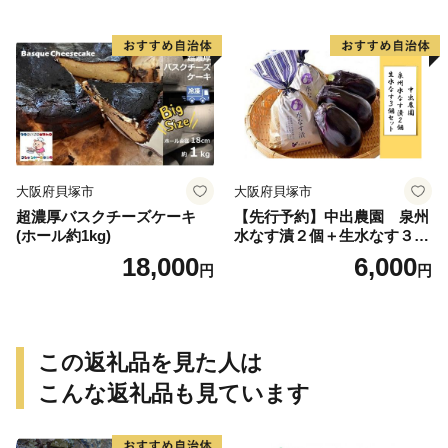
大阪府貝塚市
大阪府貝塚市
超濃厚バスクチーズケーキ
【先行予約】中出農園 泉州
(ホール約1kg)
水なす漬２個＋生水なす３個
セット
18,000
6,000
円
円
この返礼品を見た人は
こんな返礼品も見ています