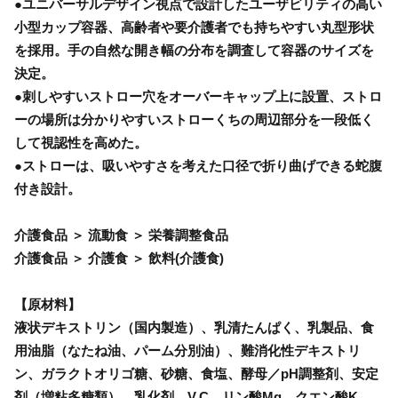
●ユニバーサルデザイン視点で設計したユーザビリティの高い
小型カップ容器、高齢者や要介護者でも持ちやすい丸型形状
を採用。手の自然な開き幅の分布を調査して容器のサイズを
決定。
●刺しやすいストロー穴をオーバーキャップ上に設置、ストロ
ーの場所は分かりやすいストローくちの周辺部分を一段低く
して視認性を高めた。
●ストローは、吸いやすさを考えた口径で折り曲げできる蛇腹
付き設計。
介護食品 ＞ 流動食 ＞ 栄養調整食品
介護食品 ＞ 介護食 ＞ 飲料(介護食)
【原材料】
液状デキストリン（国内製造）、乳清たんぱく、乳製品、食
用油脂（なたね油、パーム分別油）、難消化性デキストリ
ン、ガラクトオリゴ糖、砂糖、食塩、酵母／pH調整剤、安定
剤（増粘多糖類）、乳化剤、V.C、リン酸Mg、クエン酸K、