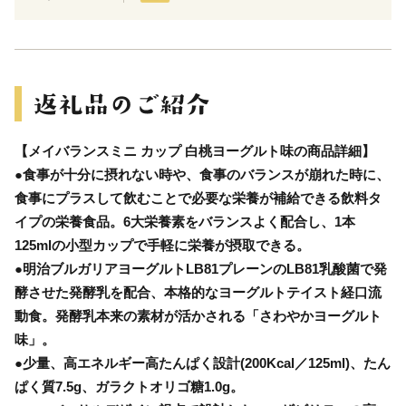
【メイバランスミニ カップ 白桃ヨーグルト味の商品詳細】
●食事が十分に摂れない時や、食事のバランスが崩れた時に、
食事にプラスして飲むことで必要な栄養が補給できる飲料タ
イプの栄養食品。6大栄養素をバランスよく配合し、1本
125mlの小型カップで手軽に栄養が摂取できる。
●明治ブルガリアヨーグルトLB81プレーンのLB81乳酸菌で発
酵させた発酵乳を配合、本格的なヨーグルトテイスト経口流
動食。発酵乳本来の素材が活かされる「さわやかヨーグルト
味」。
●少量、高エネルギー高たんぱく設計(200Kcal／125ml)、たん
ぱく質7.5g、ガラクトオリゴ糖1.0g。