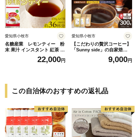
愛知県小牧市
愛知県小牧市
名糖産業 レモンティー 粉
【こだわりの贅沢コーヒー】
末 果汁 インスタント 紅茶 ビ
「Sunny side」の自家焙煎珈
タミンC 袋 ロングセラー 粉
琲ブレンド珈琲飲み比べセッ
22,000
9,000
円
円
末飲料 粉末茶 簡単 手軽 ホッ
ト（300g）
ト アイス
この自治体のおすすめの返礼品