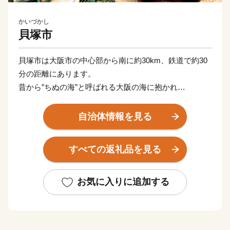
かいづかし
貝塚市
貝塚市は大阪市の中心部から南に約30km、鉄道で約30
分の距離にあります。
昔から”ちぬの海”と呼ばれる大阪の海に抱かれ
白砂青松がまぶしい「二色の浜（にしきのはま）」や、
本州南限圏の天然記念物ブナ林を育む「和泉葛城山（い
自治体情報を見る
ずみかつらぎさん）」など豊かな自然に囲まれたまち。
千本搗餅つき（せんぼんづきもちつき）で賑わう名刹の
すべての返礼品を見る
水間寺（みずまでら）や
国宝の観音堂を有する孝恩寺（こうおんじ）があり、
願泉寺（がんせんじ）を中心に形成された寺内町のまち
お気に入りに追加する
なみなど、伝統的な文化を肌で感じることができます。
---------------------------------------------------------------------------
-----