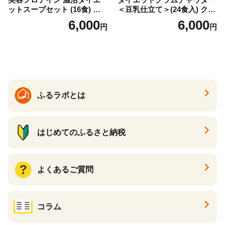
ットスープセット (16食) 小
＜豆乳仕立て＞(24食入) クラ
分け スープ 食べ比べ セット
ムチャウダー 豆乳 ダイエッ
6,000
6,000
円
円
詰合せ クラムチャウダー チ
ト スープ プロテイン たんぱ
ゲ コーン ポタージュ トマト
く質 食物繊維 食品 F20E-799
温活 ダイエット 美容 プロテ
イン 食品 F20E-809
ふるラボとは
はじめてのふるさと納税
よくあるご質問
コラム