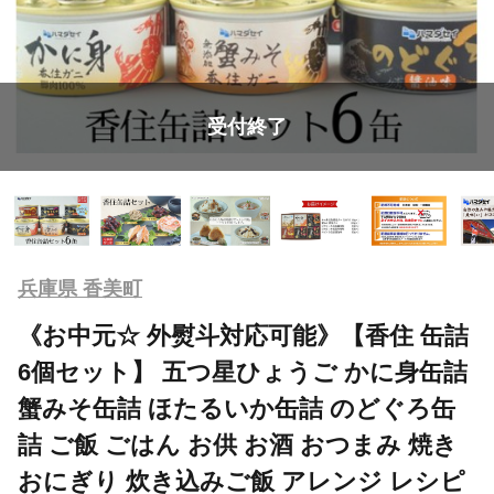
受付終了
兵庫県 香美町
《お中元☆ 外熨斗対応可能》【香住 缶詰
6個セット】 五つ星ひょうご かに身缶詰
蟹みそ缶詰 ほたるいか缶詰 のどぐろ缶
詰 ご飯 ごはん お供 お酒 おつまみ 焼き
おにぎり 炊き込みご飯 アレンジ レシピ