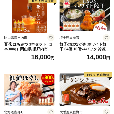
岡山県瀬戸内市
埼玉県日高市
百花 はちみつ 3本セット（1
餃子のはながさ ホワイト餃
本300g）岡山県 瀬戸内市産
子 64個 16個×4パック 冷凍
石黒農園 ヨーグルト パン 砂
中華 点心 B級グルメ ご当地
16,000
14,000
円
円
糖の代わり 香り高い いい香
野菜 おつまみ おかず 簡単調
り 季節の花の蜜 トンガリ容
理 時短 リピート 保存 豚肉
器入り
特製 ポーク 大きめ ジューシ
ー ギフト お取り寄せ 日高市
北海道鹿部町
大阪府泉佐野市