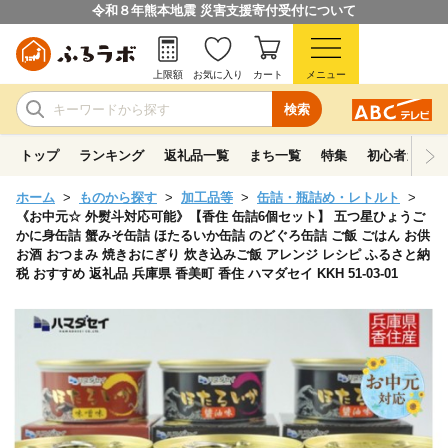
令和８年熊本地震 災害支援寄付受付について
上限額
お気に入り
カート
メニュー
検索
トップ
ランキング
返礼品一覧
まち一覧
特集
初心者ガイド
ホーム
ものから探す
加工品等
缶詰・瓶詰め・レトルト
《お中元☆ 外熨斗対応可能》【香住 缶詰6個セット】 五つ星ひょうご
かに身缶詰 蟹みそ缶詰 ほたるいか缶詰 のどぐろ缶詰 ご飯 ごはん お供
お酒 おつまみ 焼きおにぎり 炊き込みご飯 アレンジ レシピ ふるさと納
税 おすすめ 返礼品 兵庫県 香美町 香住 ハマダセイ KKH 51-03-01