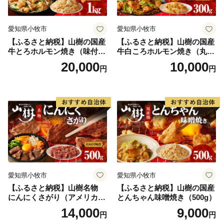
届け先のご住所をご入力いただく際には十分にご注意い
ただいた上でお申込いただきますようよろしくお願い申
し上げます。
愛知県小牧市
愛知県小牧市
お申込み後に、配送先ご住所に誤りや変更がございまし
【ふるさと納税】山樹の国産
【ふるさと納税】山樹の国産
牛とろホルモン焼き（味付
牛白ころホルモン焼き（丸
たら、早急に香美町ふるさと納税サポート室までご連絡
き/タレ）1kg
腸）味付 300g 肉 牛肉 山
20,000
10,000
ください。
円
円
樹 国産牛 白ころホルモン焼
き 300g 丸腸 味付 プリプリ
小腸 味噌タレ にんにく バー
ベキュー 炒め物 ホルモン丼
野菜炒め 焼きうどん 下処理
済み 愛知県 小牧市 送料無料
愛知県小牧市
愛知県小牧市
【ふるさと納税】山樹名物
【ふるさと納税】山樹の国産
にんにくさがり（アメリカ産
とんちゃん味噌焼き（500g）
サガリ）500g
14,000
9,000
円
円