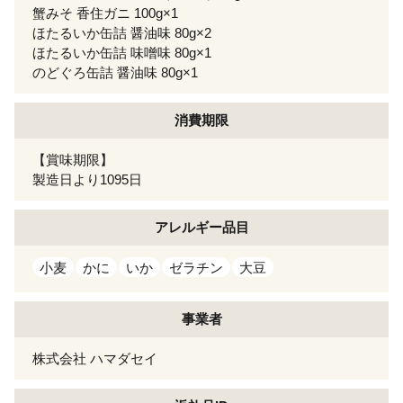
蟹みそ 香住ガニ 100g×1
ほたるいか缶詰 醤油味 80g×2
ほたるいか缶詰 味噌味 80g×1
のどぐろ缶詰 醤油味 80g×1
消費期限
【賞味期限】
製造日より1095日
アレルギー
品目
小麦
かに
いか
ゼラチン
大豆
事業者
株式会社 ハマダセイ