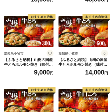
円
円
■キャンセル・変更について
寄附申込みのキャンセル、返礼品の変更・返品はできか
ねます。
寄附者の都合により返礼品がお届けできない場合、返礼
品の再送は致しません。
また、香美町民の方が香美町にふるさと納税を行われた
場合は、返礼品をお送りすることはできかねます。
予めご了承ください。
愛知県小牧市
愛知県小牧市
【ふるさと納税】山樹の国産
【ふるさと納税】山樹の国産
【重要】ヤマト運輸の荷物転送有料化のお知らせ
牛とろホルモン焼き（味付/
牛とろホルモン焼き（味付/
ヤマト運輸の規定変更により、2023年6月1日（木）以
タレ） 300g
タレ） 600g ホルモン 肉
9,000
14,000
円
円
降、お荷物の送り状に記載されたご住所以外にお届け先
牛肉 山樹 国産牛 とろホルモ
ン焼き 300g×2パック 計600g
を変更（転送）する場合、送り状に記載されたお届け先
味付 タレ プリプリ 小腸 味噌
から変更後のお届け先までに生じた配送料（定価・着払
タレ にんにく バーベキュー
い）を別途お支払いいただくことになりました。
BBQ 炒め物 ホルモン丼 野菜
炒め 焼きうどん 下処理済み
生じた配送料につきましては、ご贈答用の場合でも受取
愛知県 小牧市 冷凍 送料無料
人様に着払いでご負担いただくことになりますので、お