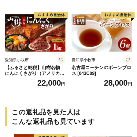
愛知県小牧市
愛知県小牧市
【ふるさと納税】山樹名物
名古屋コーチンのボーンブロ
にんにくさがり（アメリカ産
ス [043C09]
サガリ）1kg
22,000
28,000
円
円
この返礼品を見た人は
こんな返礼品も見ています