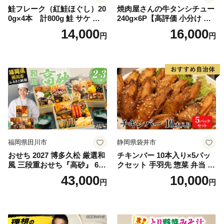
鮭フレーク（紅鮭ほぐし）20
焼肉屋さんの牛タンシチュー
0g×4本 計800g 鮭 サケ 鮭
240g×6P【高評価 小分け 惣
ほぐし サケフレーク シャケ
菜 牛たん 一人暮らし 冷凍】
14,000
16,000
円
円
フレーク 鮭フレーク
福岡県田川市
静岡県袋井市
おせち 2027 博多久松 厳選和
チキンバー 10本入り×5パッ
風 三段重おせち『高砂』 6.5
クセット 手羽先 惣菜 弁当 お
寸 3段重 2～3人前 おせち料
かず お酒 おつまみ ギフト キ
43,000
10,000
円
円
理 重箱 お正月 冷凍おせち 縁
ャンプ アウトドア キャンプ
起物 祝箸付 福岡 お節 オセチ
飯 保存食 非常食 鶏肉 肉 お
oseti osechi お祝い 迎春おせ
肉 鶏 人気 厳選 静岡県袋井市
ち 本格おせち おせち予約 年
末 年始 お取り寄せ 新春 贅沢