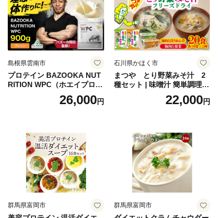
おせち こだわりおせち 惣菜
老舗おせち ふるさと納税お
せち 御節 お節料理 正月 調理
不要 おせち料理2027
島根県雲南市
石川県かほく市
プロテイン BAZOOKA NUT
まつや とり野菜みそ汁 2
RITION WPC（ホエイプロテ
種セット | 味噌汁 簡単調理
イン）＜プレーン＞ 900g｜
お味噌 おみそ みそ とり野菜
26,000
22,000
円
円
バズーカ岡田監修・植物由来
時短料理 時短ごはん ご当地
の甘味料使用・国内製造 島
フリーズドライ
根県雲南市/株式会社アルプ
ロン [AIEN005]
群馬県富岡市
群馬県富岡市
美容プロテイン 温活ダイエ
ダイエットクラムチャウダー