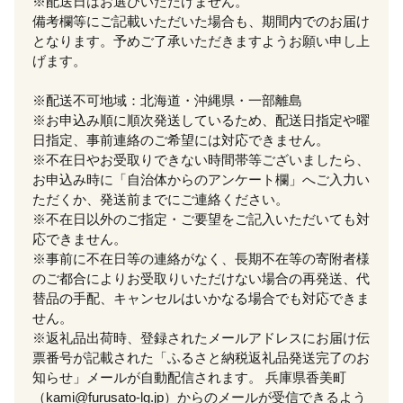
※配送日はお選びいただけません。
備考欄等にご記載いただいた場合も、期間内でのお届け
となります。予めご了承いただきますようお願い申し上
げます。
※配送不可地域：北海道・沖縄県・一部離島
※お申込み順に順次発送しているため、配送日指定や曜
日指定、事前連絡のご希望には対応できません。
※不在日やお受取りできない時間帯等ございましたら、
お申込み時に「自治体からのアンケート欄」へご入力い
ただくか、発送前までにご連絡ください。
※不在日以外のご指定・ご要望をご記入いただいても対
応できません。
※事前に不在日等の連絡がなく、長期不在等の寄附者様
のご都合によりお受取りいただけない場合の再発送、代
替品の手配、キャンセルはいかなる場合でも対応できま
せん。
※返礼品出荷時、登録されたメールアドレスにお届け伝
票番号が記載された「ふるさと納税返礼品発送完了のお
知らせ」メールが自動配信されます。 兵庫県香美町
（kami@furusato-lg.jp）からのメールが受信できるよう