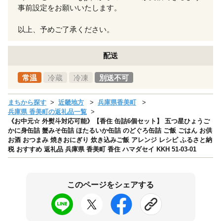
事前設定をお願いいたします。
以上、予めご了承ください。
配送
常温
冷蔵
冷凍
別送不可
まちから探す
近畿地方
兵庫県香美町
兵庫県 香美町の返礼品一覧
《お中元☆ 外熨斗対応可能》【香住 缶詰6個セット】 五つ星ひょうご
かに身缶詰 蟹みそ缶詰 ほたるいか缶詰 のどぐろ缶詰 ご飯 ごはん お供
お酒 おつまみ 焼きおにぎり 炊き込みご飯 アレンジ レシピ ふるさと納
税 おすすめ 返礼品 兵庫県 香美町 香住 ハマダセイ KKH 51-03-01
このページをシェアする