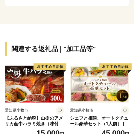
返礼品のお届け時期は商品によって異なります。商品ペ
ージのお届け時期の目安をご確認ください。
季節限定の返礼品は、漁や収穫の状況により、発送時期
が目安よりも大きくずれ込む場合がございますので、ご
理解いただきますようお願いいたします。
※年末年始の配送は行っておりません。
関連する返礼品 | "加工品等"
■書類について■
寄附金受領証明書・ワンストップ特例申請書類(要望さ
れた方のみ)につきましては、ご寄附をいただきました
後、３週間以内に返礼品とは別に郵送いたします。
ただし、ご寄附お申込み多数の際は1か月程度を要する
場合もございます。
愛知県小牧市
愛知県小牧市
※下記URLからも申請書をダウンロードできます。
【ふるさと納税】山樹のアメ
シェフと相談、オートクチュ
https://furusato-madoguchi.jp/service/kami/
リカ産牛ハラミ焼き（味付）
ール豪華セット（1人前） [04
500g
3C10]
15,000
45,000