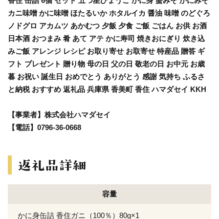
香住 缶詰 6個 セット 五つ星ひょうご かに身 蟹みそ かにみそ
カニ味噌 かに味噌 ほたるいか ホタルイカ 醤油 味噌 のどぐろ
ノドグロ アカムツ あかむつ 夕飯 夕食 ご飯 ごはん お供 お酒
日本酒 おつまみ 肴 あて アテ かに寿司 焼きおにぎり 炊き込
みご飯 アレンジ レシピ お取り寄せ お取寄せ 特産品 贈答 ギ
フト プレゼント 贈り物 母の日 父の日 敬老の日 お中元 お歳
暮 お祝い 誕生日 おめでとう ありがとう 感謝 気持ち ふるさ
と納税 おすすめ 返礼品 兵庫県 香美町 香住 ハマダセイ KKH
【事業者】株式会社ハマダセイ
【電話】0796-36-0668
容量
かに身缶詰 香住ガニ（100％）80g×1