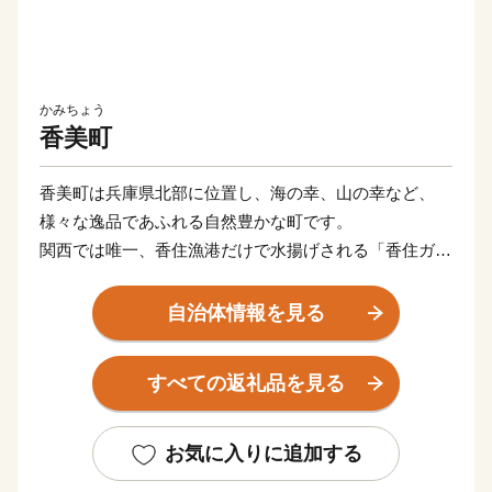
かみちょう
香美町
香美町は兵庫県北部に位置し、海の幸、山の幸など、
様々な逸品であふれる自然豊かな町です。
関西では唯一、香住漁港だけで水揚げされる「香住ガニ
（紅ズワイガニ）」、冬の味覚の王様「松葉がに」や、
全国のブランド牛の素牛である銘牛「但馬牛」など、四
自治体情報を見る
季を通してＡ級食材を楽しむことができます。
香美町の特産品を「ふるさと納税」を通してお楽しみく
すべての返礼品を見る
ださい。
お気に入りに追加する
■返礼品の発送について