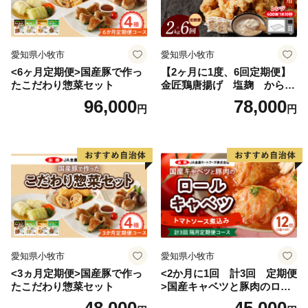
愛知県小牧市
愛知県小牧市
<6ヶ月定期便>国産豚で作っ
【2ヶ月に1度、6回定期便】
たこだわり惣菜セット
金匠鶏唐揚げ 塩麹 からあ
げ
96,000
78,000
円
円
愛知県小牧市
愛知県小牧市
<3ヵ月定期便>国産豚で作っ
<2か月に1回 計3回 定期便
たこだわり惣菜セット
>国産キャベツと豚肉のロー
ルキャベツ（6P入り）