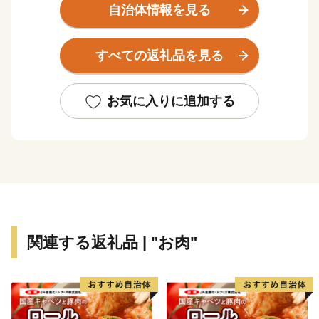
す。
自治体情報を見る
令和６年４月には「人口戦略会議」において、
「消滅しない自治体（自立持続可能性自治体）」に選ば
すべての返礼品を見る
れた
全国でも数少ない人口減少を克服した”奇跡の自治体”で
す。
お気に入りに追加する
がん治療の実力ランキング日本一の評価を受ける県立静
岡がんセンターが所在し、
苗木生産量日本一の町特産品であるクレマチスや美術
館、
食事が楽しめる「クレマチスの丘」は、首都圏からの来
訪者で賑わいます。
関連する返礼品 | "お肉"