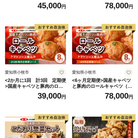
入り）
ルキャベツ（4P入り）
45,000
78,000
円
円
愛知県小牧市
愛知県小牧市
<2か月に1回 計3回 定期便
<6ヶ月定期便>国産キャベツ
>国産キャベツと豚肉のロー
と豚肉のロールキャベツ（4P
ルキャベツ（4P入り）
入り）
39,000
78,000
円
円