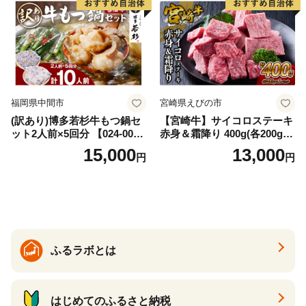
福岡県中間市
宮崎県えびの市
(訳あり)博多若杉牛もつ鍋セ
【宮崎牛】サイコロステーキ
ット2人前×5回分 【024-002
赤身＆霜降り 400g(各200g×
7】
１P 計2P) 真空パック 冷凍
15,000
13,000
円
円
ふるラボとは
はじめてのふるさと納税