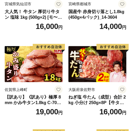
宮城県気仙沼市
宮崎県都城市
大人気！ 牛タン 厚切り牛タ
国産牛 赤身切り落とし1.8kg
ン 塩味 1kg (500g×2) [モ〜ラ
(450g×4パック)_14-3604
ンド 宮城県 気仙沼市 205646
16,000
14,000
円
円
60] 肉 牛肉 精肉 牛たん 牛タ
ン塩 牛たん塩 冷凍 焼肉 BB
Q アウトドア バーベキュー
厚切り タン
佐賀県上峰町
大阪府泉佐野市
【訳あり】《訳あり》極厚 8
ねぎ塩 牛たん（成型）合計 2
mm かみ牛タン1.8kg C-709-
kg 小分け 250g×8P【牛タン
AS
牛肉 焼肉用 薄切り 訳あり サ
19,000
16,000
円
円
イズ不揃い】