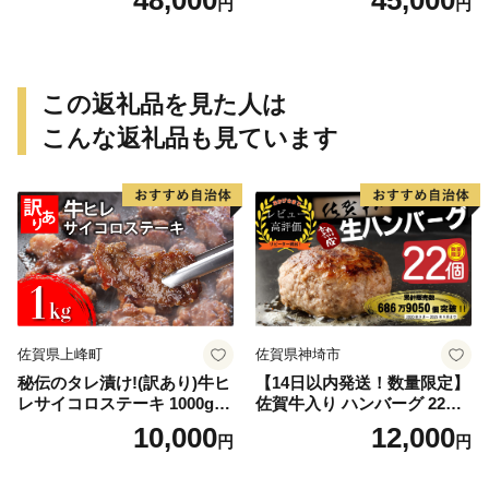
48,000
45,000
円
円
この返礼品を見た人は
こんな返礼品も見ています
佐賀県上峰町
佐賀県神埼市
秘伝のタレ漬け!(訳あり)牛ヒ
【14日以内発送！数量限定】
レサイコロステーキ 1000g
佐賀牛入り ハンバーグ 22個
【B-1098-AS】
2.6kg(120g×22個)【佐賀牛
10,000
12,000
円
円
黒毛和牛 ブランド牛 九州 ハ
ンバーグ 牛肉 豚肉 国産 お弁
当 おかず 惣菜 おすすめ 人