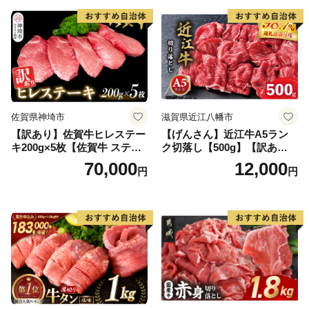
気】(H083106)
佐賀県神埼市
滋賀県近江八幡市
【訳あり】佐賀牛ヒレステー
【げんさん】近江牛A5ラン
キ200g×5枚【佐賀牛 ステー
ク切落し【500g】【訳あり】
キ ブランド肉 ヒレ肉 フィレ
【DG12W】
70,000
12,000
円
円
肉 ジューシー ヘルシー】(H0
65175)