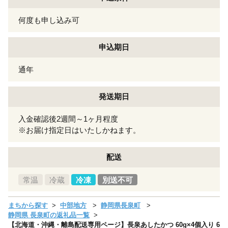
何度も申し込み可
申込期日
通年
発送期日
入金確認後2週間～1ヶ月程度
※お届け指定日はいたしかねます。
配送
常温
冷蔵
冷凍
別送不可
まちから探す
中部地方
静岡県長泉町
静岡県 長泉町の返礼品一覧
【北海道・沖縄・離島配送専用ページ】長泉あしたかつ 60g×4個入り 6