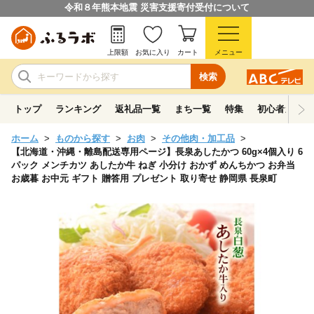
令和８年熊本地震 災害支援寄付受付について
上限額
お気に入り
カート
メニュー
検索
トップ
ランキング
返礼品一覧
まち一覧
特集
初心者ガイド
ホーム
ものから探す
お肉
その他肉・加工品
【北海道・沖縄・離島配送専用ページ】長泉あしたかつ 60g×4個入り 6
パック メンチカツ あしたか牛 ねぎ 小分け おかず めんちかつ お弁当
お歳暮 お中元 ギフト 贈答用 プレゼント 取り寄せ 静岡県 長泉町