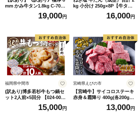
mm かみ牛タン1.8kg C-709-
kg 小分け 250g×8P【牛タン
AS
牛肉 焼肉用 薄切り 訳あり サ
19,000
16,000
円
円
イズ不揃い】
福岡県中間市
宮崎県えびの市
(訳あり)博多若杉牛もつ鍋セ
【宮崎牛】サイコロステーキ
ット2人前×5回分 【024-002
赤身＆霜降り 400g(各200g×
7】
１P 計2P) 真空パック 冷凍
15,000
13,000
円
円