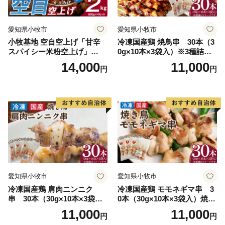
愛知県小牧市
愛知県小牧市
小牧基地 空自空上げ「甘辛
冷凍国産鶏 焼鳥串 30本（3
スパイシー米粉空上げ」
0g×10本×3袋入）※3種詰め
（計2kg 500g×4袋）手羽先
合わせ 焼き鳥 おつまみ バー
14,000
11,000
円
円
風
ベキュー 小分け 国産 鶏肉 焼
鳥 やきとり 串 惣菜 おかず
晩酌 冷凍 パーティー 便利 食
材 具材 お家居酒屋 詰め合わ
せ
愛知県小牧市
愛知県小牧市
冷凍国産鶏 肩肉ニンニク
冷凍国産鶏 モモネギマ串 3
串 30本（30g×10本×3袋
0本（30g×10本×3袋入）焼き
入）焼き鳥 おつまみ バーベ
鳥 おつまみ バーベキュー 小
11,000
11,000
円
円
キュー 小分け 国産 鶏肉 焼鳥
分け 国産 鶏肉 焼鳥 やきとり