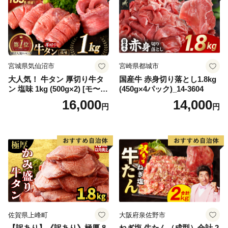
宮城県気仙沼市
宮崎県都城市
大人気！ 牛タン 厚切り牛タ
国産牛 赤身切り落とし1.8kg
ン 塩味 1kg (500g×2) [モ〜ラ
(450g×4パック)_14-3604
ンド 宮城県 気仙沼市 205646
16,000
14,000
円
円
60] 肉 牛肉 精肉 牛たん 牛タ
ン塩 牛たん塩 冷凍 焼肉 BB
Q アウトドア バーベキュー
厚切り タン
佐賀県上峰町
大阪府泉佐野市
【訳あり】《訳あり》極厚 8
ねぎ塩 牛たん（成型）合計 2