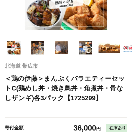
北海道 帯広市
＜鶏の伊藤＞まんぷくバラエティーセッ
トC(鶏めし丼・焼き鳥丼・角煮丼・骨な
しザンギ)各3パック【1725299】
36,000
寄付金額
在庫あり
円