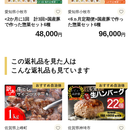
愛知県小牧市
愛知県小牧市
<2か月に1回 計3回>国産豚
<6ヵ月定期便>国産豚で作っ
で作った惣菜セット6種
た惣菜セット6種
48,000
96,000
円
円
この返礼品を見た人は
こんな返礼品も見ています
佐賀県上峰町
佐賀県神埼市