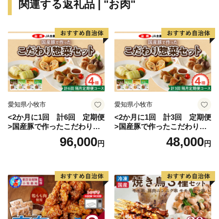
関連する返礼品 | "お肉"
愛知県小牧市
愛知県小牧市
<2か月に1回 計6回 定期便
<2か月に1回 計3回 定期便
>国産豚で作ったこだわり惣
>国産豚で作ったこだわり惣
菜セット
菜セット
96,000
48,000
円
円