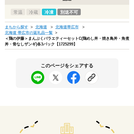
常温
冷蔵
冷凍
別送不可
まちから探す
北海道
北海道帯広市
北海道 帯広市の返礼品一覧
＜鶏の伊藤＞まんぷくバラエティーセットC(鶏めし丼・焼き鳥丼・角煮
丼・骨なしザンギ)各3パック【1725299】
このページをシェアする