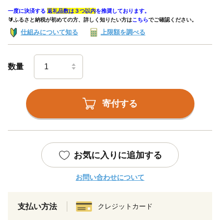
一度に決済する
返礼品数は３つ以内
を推奨しております。
🔰ふるさと納税が初めての方、詳しく知りたい方は
こちら
でご確認ください。
仕組みについて知る
上限額を調べる
数量
寄付する
お気に入りに追加する
お問い合わせについて
支払い方法
クレジットカード