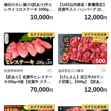
秘伝のタレ漬け!(訳あり)牛ヒ
【14日以内発送！数量限定】
レサイコロステーキ 1000g
佐賀牛入り ハンバーグ 22個
【B-1098-AS】
2.6kg(120g×22個)【佐賀牛
10,000
12,000
円
円
黒毛和牛 ブランド牛 九州 ハ
ンバーグ 牛肉 豚肉 国産 お弁
当 おかず 惣菜 おすすめ 人
気】(H083106)
佐賀県神埼市
滋賀県近江八幡市
【訳あり】佐賀牛ヒレステー
【げんさん】近江牛A5ラン
キ200g×5枚【佐賀牛 ステー
ク切落し【500g】【訳あり】
キ ブランド肉 ヒレ肉 フィレ
【DG12W】
70,000
12,000
円
円
肉 ジューシー ヘルシー】(H0
65175)