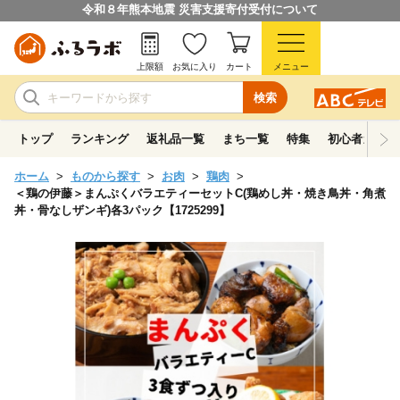
令和８年熊本地震 災害支援寄付受付について
上限額
お気に入り
カート
メニュー
検索
トップ
ランキング
返礼品一覧
まち一覧
特集
初心者ガイド
ホーム
ものから探す
お肉
鶏肉
＜鶏の伊藤＞まんぷくバラエティーセットC(鶏めし丼・焼き鳥丼・角煮
丼・骨なしザンギ)各3パック【1725299】