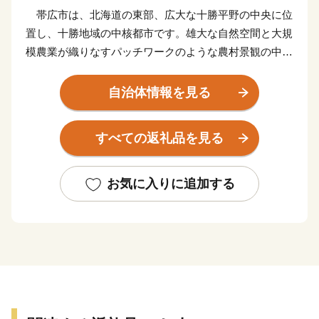
帯広市は、北海道の東部、広大な十勝平野の中央に位
置し、十勝地域の中核都市です。雄大な自然空間と大規
模農業が織りなすパッチワークのような農村景観の中
に、ゆとりある都市空間を形成しています。
長い日照時間や農作物の糖度が増す昼夜の寒暖差、き
自治体情報を見る
れいな水と空気など、食料生産に恵まれた自然環境を持
ち、農畜産物を豊富に産出する国内有数の食料供給基地
すべての返礼品を見る
です。
新鮮な農畜産物や良質な原料を使用したスイーツな
ど、皆さんがイメージする北海道の「魅力」が溢れてい
お気に入りに追加する
るほか、本格的なアウトドア活動を楽しめるワールドク
ラスの自然、世界で唯一の「ばんえい競馬」、「愛の国
から幸福へ」で知られる「幸福駅」といったこの地なら
ではの観光スポットがあり、全国から多くの観光客が訪
れています。