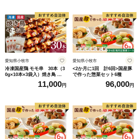
やきとり 串 惣菜 おかず 晩酌
串 惣菜 おかず 晩酌 冷凍 パ
冷凍 パーティー 便利 食材 具
ーティー 便利 食材 具材 お家
材 お家居酒屋 にんにく
居酒屋 ねぎま ネギマ
愛知県小牧市
愛知県小牧市
冷凍国産鶏 モモ串 30本（3
<2か月に1回 計6回>国産豚
0g×10本×3袋入）焼き鳥 おつ
で作った惣菜セット6種
まみ バーベキュー 小分け 国
11,000
96,000
円
円
産 鶏肉 焼鳥 やきとり 串 惣
菜 おかず 晩酌 冷凍 パーティ
ー 便利 食材 具材 お家居酒屋