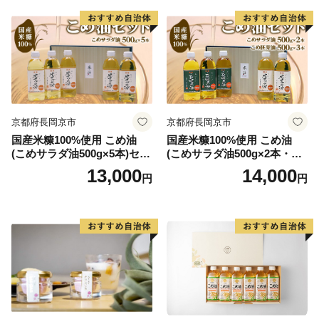
京都府長岡京市
京都府長岡京市
国産米糠100%使用 こめ油
国産米糠100%使用 こめ油
(こめサラダ油500g×5本)セッ
(こめサラダ油500g×2本・こ
ト [1574]
め胚芽油500g×3本)セット [1
13,000
14,000
円
円
573]