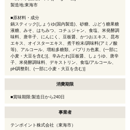
製造地:東海市
■原材料・成分
鍋スティック[しょうゆ(国内製造)、砂糖、ぶどう糖果糖
液糖、みそ、はちみつ、コチュジャン、食塩、米発酵調
味料、唐辛子、にんにく、豆板醤、かつおエキス、昆布
エキス、オイスターエキス、煮干粉末/調味料(アミノ酸
等)、アルコール、増粘多糖類、パプリカ色素、(一部に
小麦・大豆を含む)]、辛みたれ[豆板醤、しょうゆ、唐辛
子、米発酵調味料、デキストリン、食塩/アルコール、
pH調整剤、(一部に小麦・大豆を含む)]
消費期限
■賞味期限:製造日から240日
事業者
テンポイント株式会社（東海市）