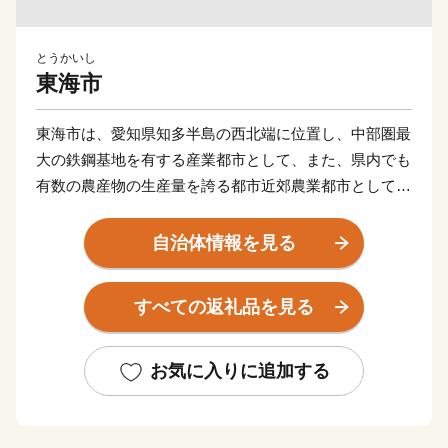
とうかいし
東海市
東海市は、愛知県知多半島の西北端に位置し、中部圏最
大の鉄鋼基地を有する産業都市として、また、県内でも
有数の農産物の生産量を誇る都市近郊農業都市として、
工業、農業、商業がバランスよく発展を遂げてきまし
た。
自治体情報を見る
名古屋都心や中部国際空港へのアクセスに優れた立地
すべての返礼品を見る
特性を生かしたまちづくりを積極的に進めており、多種
多様な事業者が集積し、日本経済を牽引する産業都市と
して注目を集めています。
お気に入りに追加する
本市の返礼品には贈答用としてご利用いただける返礼