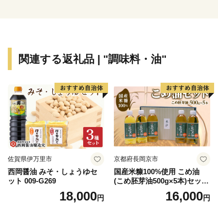
品も多数取り揃えておりますので、皆様の応援をお待ち
申し上げるとともに、東海市の魅力あふれるお礼の品を
ぜひご堪能ください。
関連する返礼品 | "調味料・油"
佐賀県伊万里市
京都府長岡京市
西岡醤油 みそ・しょうゆセ
国産米糠100%使用 こめ油
ット 009-G269
(こめ胚芽油500g×5本)セット
[1575]
18,000
16,000
円
円