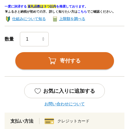
一度に決済する
返礼品数は３つ以内
を推奨しております。
🔰ふるさと納税が初めての方、詳しく知りたい方は
こちら
でご確認ください。
仕組みについて知る
上限額を調べる
数量
寄付する
お気に入りに追加する
お問い合わせについて
支払い方法
クレジットカード