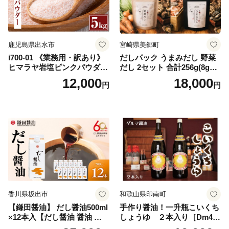
鹿児島県出水市
宮崎県美郷町
i700-01 《業務用・訳あり》
だしパック うまみだし 野菜
ヒマラヤ岩塩ピンクパウダー
だし 2セット 合計256g(8g×8
タイプ(5kg) 岩塩 塩 調味料
パック×2種×2セット) [岡田商
12,000
18,000
円
円
しお 保存料不使用 天然 パウ
店 宮崎県 美郷町 31ac0069]
ダータイプ グレインミルタ
国産 粉末 ダシ 出汁パック し
イプ 料理 バスソルト 入浴 普
いたけ 無塩
段使い ギフト 贈り物【ソル
ティースマイル】
香川県坂出市
和歌山県印南町
【鎌田醤油】 だし醤油500ml
手作り醤油！一升瓶こいくち
×12本入【だし醤油 醤油 人気
しょうゆ ２本入り［Dm4］
おすすめ 人気だし醤油 出汁
｜手作り 醤油 和歌山県 印南