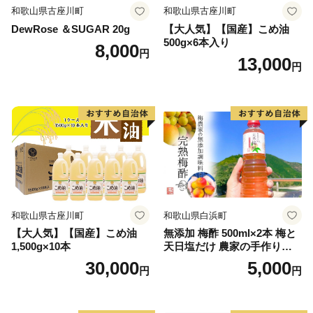
和歌山県古座川町
和歌山県古座川町
DewRose ＆SUGAR 20g
【大人気】【国産】こめ油
500g×6本入り
8,000
円
13,000
円
和歌山県古座川町
和歌山県白浜町
【大人気】【国産】こめ油
無添加 梅酢 500ml×2本 梅と
1,500g×10本
天日塩だけ 農家の手作り完
熟梅酢 調味料
30,000
5,000
円
円