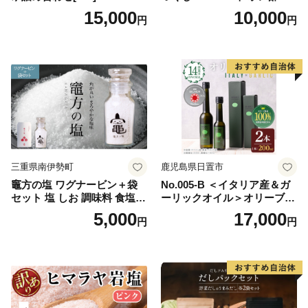
ンズ ゆず 柚子 調味料 さっぱ
15,000
10,000
円
円
り 美味しい おいしい 鍋 しゃ
ぶしゃぶ 冷奴 魚料理 蒸し料
理 ドレッシング セット
三重県南伊勢町
鹿児島県日置市
竈方の塩 ワグナービン＋袋
No.005-B ＜イタリア産＆ガ
セット 塩 しお 調味料 食塩
ーリックオイル＞オリーブオ
天然 ミネラル 調味料 ソルト
イルセット(200ml×2本) 日置
5,000
17,000
円
円
salt 料理 味付 おにぎり 三重
市 特産品 調味料 油 エキスト
県 南伊勢 伊勢 志摩 5000円 5
ラバージン オリーブ セット
000円以下 五千円
ガーリック【鹿児島オリー
ブ】