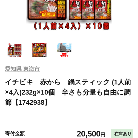
愛知県 東海市
イチビキ 赤から 鍋スティック (1人前
×4入)232g×10個 辛さも分量も自由に調
節【1742938】
20,500
寄付金額
在庫あり
円