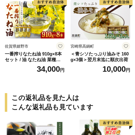
佐賀県嬉野市
宮崎県高鍋町
一番搾りなたね油 910g×8本
＜青シソたっぷり油みそ 160
セット / 油 なたね油 菜種油
g×3個＞翌月末迄に順次出荷
ナタネ【山下製油】 [NBE00
34,000
10,000
円
円
7]
この返礼品を見た人は
こんな返礼品も見ています