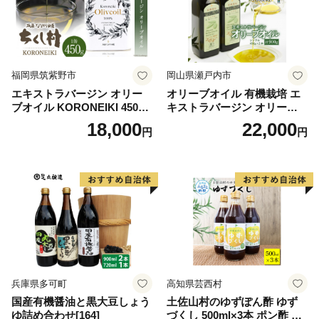
福岡県筑紫野市
岡山県瀬戸内市
エキストラバージン オリー
オリーブオイル 有機栽培 エ
ブオイル KORONEIKI 450g
キストラバージン オリーブ
[筑前たなか油屋 福岡県 筑紫
オイル シングル 2本 セット
18,000
22,000
円
円
野市 21760403] 油 食用油 オ
オーガニック 調味料 油 オリ
リーブ油
ーブ油 食用油 ギフト
兵庫県多可町
高知県芸西村
国産有機醤油と黒大豆しょう
土佐山村のゆずぽん酢 ゆず
ゆ詰め合わせ[164]
づくし 500ml×3本 ポン酢 ポ