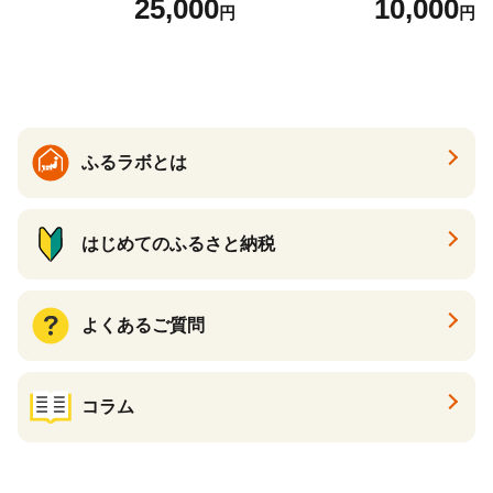
25,000
10,000
円
円
醤油 AE1021】
町 一升瓶 こいくちしょうゆ
伝統製法 醤油 日本食 調味料
地元産 大豆 小麦 塩 だし 煮
物 和食 醤油 肉料理 魚料理
野菜料理 醤油 郷土料理 家庭
料理 醤油
ふるラボとは
はじめてのふるさと納税
よくあるご質問
コラム