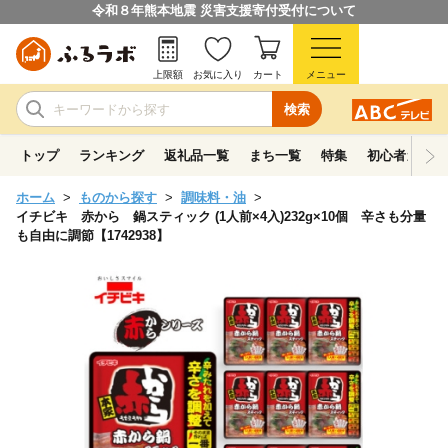
令和８年熊本地震 災害支援寄付受付について
上限額
お気に入り
カート
メニュー
検索
トップ
ランキング
返礼品一覧
まち一覧
特集
初心者ガイド
ホーム
ものから探す
調味料・油
イチビキ 赤から 鍋スティック (1人前×4入)232g×10個 辛さも分量
も自由に調節【1742938】