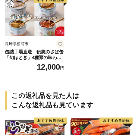
県 松浦市 )【A9-055】
長崎県松浦市
缶詰工場直送 伝統のさば缶
「旬ほとぎ」4種類の味わい1
2缶( サバ さば 鯖 鯖缶 サバ缶
12,000
円
さば缶 缶 缶詰 魚 アウトドア
BBQ バーベキュー キャンプ
常備食 緊急 災害 非常食 保存
食 非常時 御歳暮 お歳暮 お中
元 御中元 贈答 プレゼント 贈
この返礼品を見た人は
り物 ギフト 母の日 お母さん
保存食 非常食 防災 備蓄 長期
こんな返礼品も見ています
保存 )【B2-192】