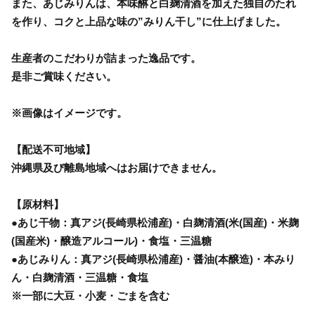
また、あじみりんは、本味醂と白麹清酒を加えた独自のたれ
を作り、コクと上品な味の”みりん干し”に仕上げました。
生産者のこだわりが詰まった逸品です。
是非ご賞味ください。
※画像はイメージです。
【配送不可地域】
沖縄県及び離島地域へはお届けできません。
【原材料】
●あじ干物：真アジ(長崎県松浦産)・白麹清酒(米(国産)・米麹
(国産米)・醸造アルコール)・食塩・三温糖
●あじみりん：真アジ(長崎県松浦産)・醤油(本醸造)・本みり
ん・白麹清酒・三温糖・食塩
※一部に大豆・小麦・ごまを含む