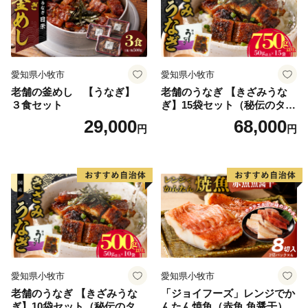
愛知県小牧市
愛知県小牧市
老舗の釜めし 【うなぎ】
老舗のうなぎ 【きざみうな
３食セット
ぎ】15袋セット（秘伝のタレ
付）
29,000
68,000
円
円
愛知県小牧市
愛知県小牧市
老舗のうなぎ 【きざみうな
「ジョイフーズ」レンジでか
ぎ】10袋セット（秘伝のタレ
んたん焼魚（赤魚 魚醤干）