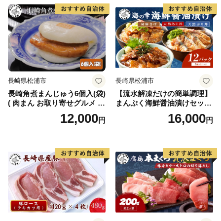
長崎県松浦市
長崎県松浦市
長崎角煮まんじゅう6個入(袋)
【流水解凍だけの簡単調理】
( 肉まん お取り寄せグルメ 長
まんぷく海鮮醤油漬けセット
崎 送料無料 角煮 個包装 冷凍
各4パック( アジ サバ ブリ 天
12,000
16,000
円
円
角煮まん )【B2-221】
然 あじ さば ぶり 海鮮丼 流
水解凍 お手軽 時短 簡単 人気
冷凍 おいしい 刺身 小分け パ
ック セット 国産 ギフト 長崎
県 松浦市 )【B6-046】