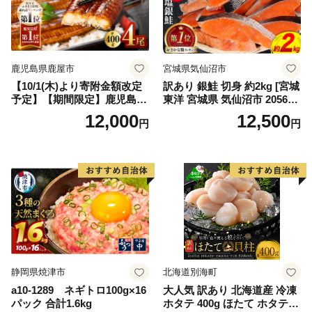
鹿児島県鹿屋市
宮城県気仙沼市
【10/1(木)より寄附金額改定
訳あり 銀鮭 切身 約2kg [宮城
予定】【期間限定】鹿児島県
東洋 宮城県 気仙沼市 205649
大隅産うなぎ蒲焼4尾（400
91] 鮭 魚介類 海鮮 訳アリ 規
12,000
12,500
円
円
g） KN007-023
格外 不揃い さけ サケ 鮭切身
シャケ 切り身 冷凍 家庭用 お
かず 弁当 支援 サーモン 銀鮭
切り身 魚 わけあり
静岡県焼津市
北海道別海町
a10-1289 ネギトロ100g×16
大人気 訳あり 北海道産 冷凍
パック 合計1.6kg
ホタテ 400g ほたて ホタテ