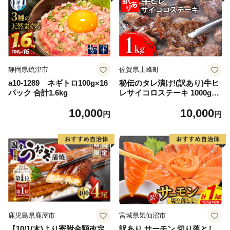
静岡県焼津市
佐賀県上峰町
a10-1289 ネギトロ100g×16
秘伝のタレ漬け!(訳あり)牛ヒ
パック 合計1.6kg
レサイコロステーキ 1000g
【B-1098-AS】
10,000
10,000
円
円
鹿児島県鹿屋市
宮城県気仙沼市
【10/1(木)より寄附金額改定
訳あり サーモン 切り落とし