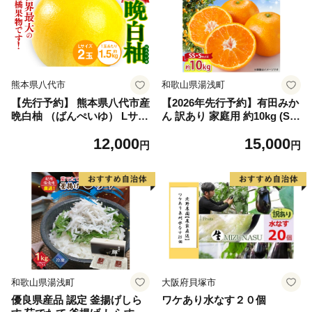
熊本県八代市
和歌山県湯浅町
【先行予約】 熊本県八代市産
【2026年先行予約】有田みか
晩白柚 （ばんぺいゆ） Lサイ
ん 訳あり 家庭用 約10kg (S
ズ 2玉 柑橘 みかん 果物 くだ
S、Sサイズ) みかん 温州みか
12,000
15,000
もの フルーツ おやつ 特産 熊
ん フルーツ 柑橘 果物 果実
円
円
本県 八代市 【2026年12月上
ジューシー 人気 国産 食べ物
旬より順次発送】
和歌山県 湯浅町 送料無料_ZJ
6098
和歌山県湯浅町
大阪府貝塚市
優良県産品 認定 釜揚げしら
ワケあり水なす２０個