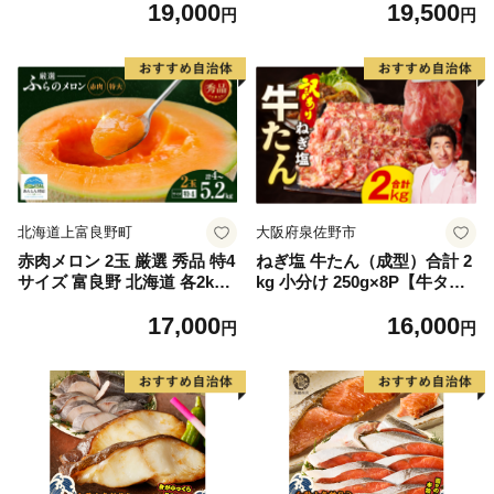
19,000
19,500
もの 果実 旬の果物 旬のフル
離島は配送不可
円
円
ーツ 香川 香川県 東かがわ市
北海道上富良野町
大阪府泉佐野市
赤肉メロン 2玉 厳選 秀品 特4
ねぎ塩 牛たん（成型）合計 2
サイズ 富良野 北海道 各2kg
kg 小分け 250g×8P【牛タン
～2.6kg 2玉 セット ファーム
牛肉 焼肉用 薄切り 訳あり サ
17,000
16,000
富良野 メロン めろん 果物 く
イズ不揃い】
円
円
だもの フルーツ デザート 旬
の果物 旬のフルーツ