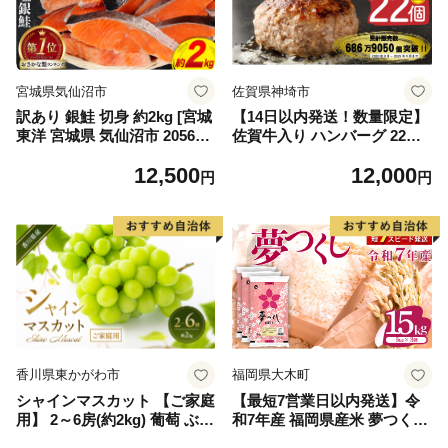
宮城県気仙沼市
佐賀県神埼市
訳あり 銀鮭 切身 約2kg [宮城
【14日以内発送！数量限定】
東洋 宮城県 気仙沼市 205649
佐賀牛入り ハンバーグ 22個
91] 鮭 魚介類 海鮮 訳アリ 規
2.6kg(120g×22個)【佐賀牛 黒
12,500
12,000
格外 不揃い さけ サケ 鮭切身
毛和牛 ブランド牛 九州 ハン
円
円
シャケ 切り身 冷凍 家庭用 お
バーグ 牛肉 豚肉 国産 お弁当
かず 弁当 支援 サーモン 銀鮭
おかず 惣菜 おすすめ 人気】
切り身 魚 わけあり
(H083106)
香川県東かがわ市
福岡県大木町
シャインマスカット 【ご家庭
【最短7営業日以内発送】令
用】 2～6房(約2kg) 葡萄 ぶど
和7年産 福岡県産米 夢つくし
う ブドウ フルーツ 果物 くだ
15kg 精米 ※北海道・沖縄・