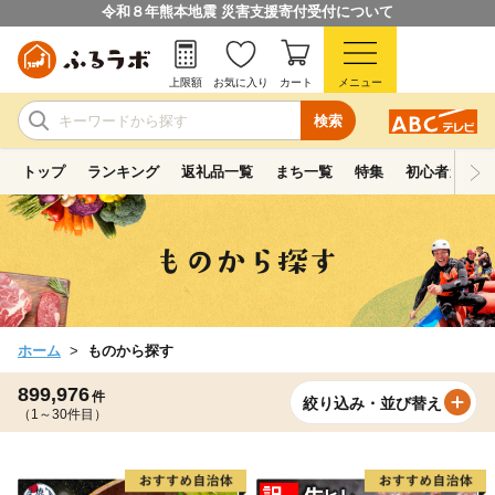
令和８年熊本地震 災害支援寄付受付について
上限額
お気に入り
カート
メニュー
検索
トップ
ランキング
返礼品一覧
まち一覧
特集
初心者ガイド
ホーム
ものから探す
899,976
件
絞り込み・並び替え
（1～30件目）