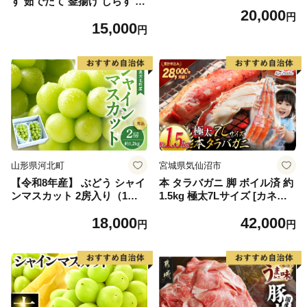
す 茹でたて 釜揚げ しらす 無
20,000
着色 安心 安全 赤穂の塩 新鮮
円
15,000
国産 海の幸 海鮮 魚介 紀州湯
円
浅湾直送 まるとも海産 お取
り寄せ 和歌山県 湯浅町 送料
無料_C6035n
山形県河北町
宮城県気仙沼市
【令和8年産】 ぶどう シャイ
本 タラバガニ 脚 ボイル済 約
ンマスカット 2房入り（1房6
1.5kg 極太7Lサイズ [カネダ
00g前後） 秀品 山形県河北町
イ 宮城県 気仙沼市 2056432
18,000
42,000
産【山形eLab】 ka074-023-r
6] カニ かに 蟹 たらばがに た
円
円
8
らば蟹 タラバ蟹 たらば タラ
バ ボイル