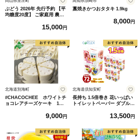
岡山県里庄町
高知県須崎市
ぶどう 2026年 先行予約 【平
藁焼きかつおタタキ 1.9kg
均糖度20度】 ご家庭用 農家
8,000
こだわりの シャイン マスカ
円
15,000
ット 2～3房 合計約1.2kg ブ
円
ドウ 葡萄 岡山県産 国産 フル
ーツ 果物 【 Nini farm 農家
直送 】
北海道別海町
北海道倶知安町
#CHACOCHEE ホワイトチ
長持ち 1.5倍巻き 花いっぱい
ョコレアチーズケーキ 1ホ
トイレットペーパー ダブル 4
ール(直径15cm)（北海道,別
5ｍ 計72ロール 全18種 花柄
9,000
13,500
海町,チーズ,ちーず,チーズケ
プリント ハーブ 香り付き 日
円
円
ーキ,ふるさと納税）
本製 まとめ買い 防災 常備品
ペーパー エコ 日用雑貨 消耗
品 備蓄 送料無料 北海道 倶知
安町 日用品