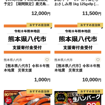
予定】【期間限定】鹿児島県
おさしみ用 1kg 125gx8p [足
大隅産うなぎ蒲焼4尾（400
利本店 宮城県 気仙沼市 2056
12,000
11,500
g） KN007-023
4313] 魚 魚介類 鮭 お刺し身
円
円
刺し身 刺身 生 生食 個包装
チリ銀鮭 銀鮭 海鮮 海鮮丼 魚
介
熊本県八代市
熊本県八代市
【熊本県八代市】令和８年熊
【熊本県八代市】令和８年熊
本地震 災害支援
本地震 災害支援
1,000
10,000
円
円