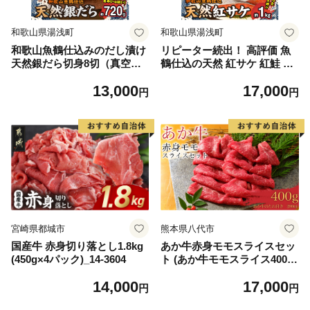
和歌山県湯浅町
和歌山県湯浅町
和歌山魚鶴仕込みのだし漬け
リピーター続出！ 高評価 魚
天然銀だら切身8切（真空パ
鶴仕込の天然 紅サケ 紅鮭 鮭
ック入） 約720g 小分け 独自
サーモン 切身 切り身 約1kg
13,000
17,000
製法 良質な脂 ふっくら 柔ら
レビュー高評価 小分け 真空
円
円
かい 身質 甘み 旨味 白身魚の
パック 梅酒 真昆布 使用 だし
トロ 梅酒 北海道南産 真こん
まろやか 天然 鮭 魚 海の幸
ぶ だし漬け 煮付け ムニエル
海鮮 魚介 食品 食べ物 おかず
味噌漬け 鍋物 冷凍 湯浅町 送
お弁当 水産加工品 冷凍 グル
料無料_G7334
メ お取り寄せ 和歌山県 湯浅
町 送料無料_G7317
宮崎県都城市
熊本県八代市
国産牛 赤身切り落とし1.8kg
あか牛赤身モモスライスセッ
(450g×4パック)_14-3604
ト (あか牛モモスライス400
g、あか牛のたれ200ml付き)
14,000
17,000
円
円