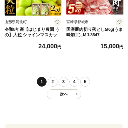
山形県河北町
宮崎県都城市
令和8年産【はじまり農園 う
国産豚肉切り落とし5Kg(うま
の】大粒 シャインマスカット
味加工)_MJ-3647
２房（約700g×2房） 山形県
24,000
15,000
河北町産 【河北町観光物産協
円
円
会】 ka002-004-r8
1
2
3
4
5
次へ