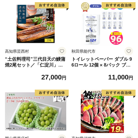
高知県芸西村
秋田県能代市
“土佐料理司”三代目天の鰻蒲
トイレットペーパー ダブル 9
焼2尾セット／「仁淀川」水
6ロール 12個 × 8パック ブラ
系の地下水使用 完全無投薬養
ンカ 再生紙 100％ 芯あり 日
27,000
11,000
殖 国産・高知県産〈高知市共
用品 消耗品 無香料 生活用品
円
円
通返礼品〉うなぎ 真空パック
備蓄 秋田県 能代市 送料無料
（ウナギう・たれセット）
《能代製紙》