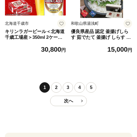
北海道千歳市
和歌山県湯浅町
キリンラガービール＜北海道
優良県産品 認定 釜揚げしら
千歳工場産＞350ml 2ケース
す 茹でたて 釜揚げ しらす 無
（48本）
着色 安心 安全 赤穂の塩 新鮮
30,800
15,000
国産 海の幸 海鮮 魚介 紀州湯
円
円
浅湾直送 まるとも海産 お取
り寄せ 和歌山県 湯浅町 送料
無料_C6035n
1
2
3
4
5
次へ