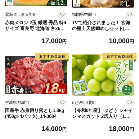
北海道上富良野町
福岡県中間市
赤肉メロン 2玉 厳選 秀品 特4
TVで紹介されました！ 玄海
サイズ 富良野 北海道 各2kg
の極上天然鯛めしセット[鯛
～2.6kg 2玉 セット ファーム
の切身、だし汁、鯛茶漬け用
17,000
10,000
富良野 メロン めろん 果物 く
だし]【010-0001】
円
円
だもの フルーツ デザート 旬
の果物 旬のフルーツ
宮崎県都城市
山形県河北町
国産牛 赤身切り落とし1.8kg
【令和8年産】 ぶどう シャイ
(450g×4パック)_14-3604
ンマスカット 2房入り（1房6
00g前後） 秀品 山形県河北町
14,000
18,000
産【山形eLab】 ka074-023-r
円
円
8