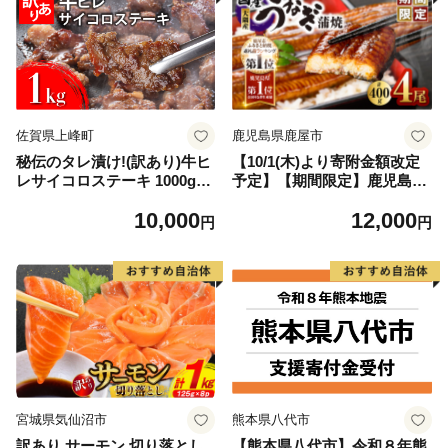
佐賀県上峰町
鹿児島県鹿屋市
秘伝のタレ漬け!(訳あり)牛ヒ
【10/1(木)より寄附金額改定
レサイコロステーキ 1000g
予定】【期間限定】鹿児島県
【B-1098-AS】
大隅産うなぎ蒲焼4尾（400
10,000
12,000
g） KN007-023
円
円
宮城県気仙沼市
熊本県八代市
訳あり サーモン 切り落とし
【熊本県八代市】令和８年熊