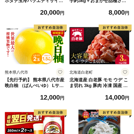
ホタテ玉冷バラエティサイズ
芋約3kg＋おまかせ品種さつ
(1kg)｜ 訳あり サイズ不揃い
まいも 合計約3.2kg｜さつ
20,000
8,000
まいも サツマイモ さつま芋
円
円
焼き芋 やきいも 冷凍 冷凍焼
き芋 訳あり 訳アリ 紅はるか
茨城県 行方市(EY-25)
熊本県八代市
北海道白老町
【先行予約】 熊本県八代市産
北海道産 白老豚 モモ ウデ こ
晩白柚 （ばんぺいゆ） Lサイ
ま切れ 3kg 豚肉 冷凍 国産 ス
ズ 2玉 柑橘 みかん 果物 くだ
ライス 切り落とし 小間切れ
12,000
14,000
もの フルーツ おやつ 特産 熊
こまぎれ 細切れ
円
円
本県 八代市 【2026年12月上
旬より順次発送】