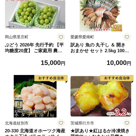
岡山県里庄町
愛媛県愛南町
ぶどう 2026年 先行予約 【平
訳あり 魚の 丸干し ＆ 開き
均糖度20度】 ご家庭用 農家
おまかせ セット 2.5kg 10000
こだわりの シャイン マスカ
円 魚 海鮮 干物 無添加 ひも
15,000
10,000
ット 2～3房 合計約1.2kg ブ
の ひらき 詰め合わせ 冷凍 丸
円
円
ドウ 葡萄 岡山県産 国産 フル
干し 鯵 アジ 鯖 さば サバ 鰹
ーツ 果物 【 Nini farm 農家
かつお カツオ 鯛 たい タイ
直送 】
鰯 いわし イワシ 切り身 おつ
まみ おかず 惣菜 人気 珍味
グルメ 規格外 国産 新鮮 魚介
天然 乾き物 乾物 酒のあて 旬
季節 お中元 お歳暮 母の日 父
の日 武久海産 愛南町 愛媛県
北海道紋別市
茨城県行方市
20-330 北海道オホーツク海産
★訳あり★紅はるか冷凍焼き