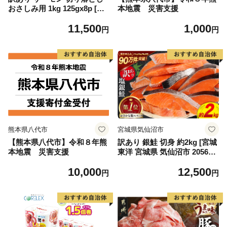
おさしみ用 1kg 125gx8p [足
本地震 災害支援
利本店 宮城県 気仙沼市 2056
11,500
1,000
4313] 魚 魚介類 鮭 お刺し身
円
円
刺し身 刺身 生 生食 個包装
チリ銀鮭 銀鮭 海鮮 海鮮丼 魚
介
熊本県八代市
宮城県気仙沼市
【熊本県八代市】令和８年熊
訳あり 銀鮭 切身 約2kg [宮城
本地震 災害支援
東洋 宮城県 気仙沼市 205649
91] 鮭 魚介類 海鮮 訳アリ 規
10,000
12,500
格外 不揃い さけ サケ 鮭切身
円
円
シャケ 切り身 冷凍 家庭用 お
かず 弁当 支援 サーモン 銀鮭
切り身 魚 わけあり