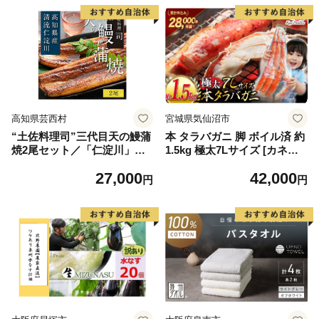
高知県芸西村
宮城県気仙沼市
“土佐料理司”三代目天の鰻蒲
本 タラバガニ 脚 ボイル済 約
焼2尾セット／「仁淀川」水
1.5kg 極太7Lサイズ [カネダ
系の地下水使用 完全無投薬養
イ 宮城県 気仙沼市 2056432
27,000
42,000
殖 国産・高知県産〈高知市共
6] カニ かに 蟹 たらばがに た
円
円
通返礼品〉うなぎ 真空パック
らば蟹 タラバ蟹 たらば タラ
（ウナギう・たれセット）
バ ボイル