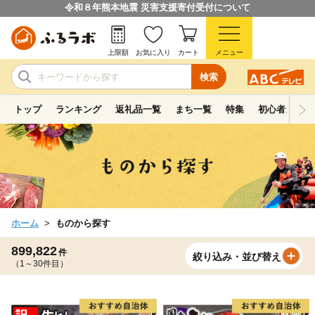
令和８年熊本地震 災害支援寄付受付について
上限額
お気に入り
カート
メニュー
検索
トップ
ランキング
返礼品一覧
まち一覧
特集
初心者ガイド
ホーム
ものから探す
899,822
件
絞り込み・並び替え
（1～30件目）