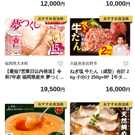
12,000
10,000
毛和牛 ブランド牛 九州 ハン
円
円
バーグ 牛肉 豚肉 国産 お弁当
おかず 惣菜 おすすめ 人気】
(H083106)
福岡県大木町
大阪府泉佐野市
【最短7営業日以内発送】令
ねぎ塩 牛たん（成型）合計 2
和7年産 福岡県産米 夢つくし
kg 小分け 250g×8P【牛タン
15kg 精米 ※北海道・沖縄・
牛肉 焼肉用 薄切り 訳あり サ
19,500
16,000
離島は配送不可
イズ不揃い】
円
円