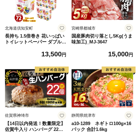
北海道倶知安町
宮崎県都城市
長持ち 1.5倍巻き 花いっぱい
国産豚肉切り落とし5Kg(うま
トイレットペーパー ダブル 4
味加工)_MJ-3647
5ｍ 計72ロール 全18種 花柄
13,500
15,000
プリント ハーブ 香り付き 日
円
円
本製 まとめ買い 防災 常備品
ペーパー エコ 日用雑貨 消耗
品 備蓄 送料無料 北海道 倶知
安町 日用品
佐賀県神埼市
静岡県焼津市
【14日以内発送！数量限定】
a10-1289 ネギトロ100g×16
佐賀牛入り ハンバーグ 22個
パック 合計1.6kg
2.6kg(120g×22個)【佐賀牛 黒