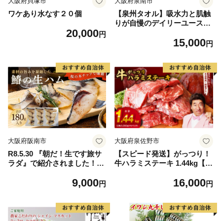
大阪府貝塚市
大阪府泉南市
ワケあり水なす２０個
【泉州タオル】吸水力と肌触
りが自慢のデイリーユースバ
20,000
スタオル オフホワイト・ライ
円
15,000
トグレー 4枚【配送不可地
円
域：北海道・沖縄・離島】
【039D-268】
大阪府阪南市
大阪府泉佐野市
R8.5.30 『朝だ！生です旅サ
【スピード発送】がっつり！
ラダ』で紹介されました！朝
牛ハラミステーキ 1.44kg【氷
日放送（ABCテレビ） 鰆の
温熟成×特製ダレ 小分け 360
9,000
16,000
生ハム ×3パック（1パックあ
g×4パック 牛肉 すてーき 焼
円
円
たり、約15g × 約4枚入）さ
くだけ 味付き 訳あり 不揃い
わら 燻製 熟成
焼肉 BBQ】