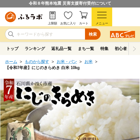
令和８年熊本地震 災害支援寄付受付について
上限額
お気に入り
カート
メニュー
検索
トップ
ランキング
返礼品一覧
まち一覧
特集
初心者ガイド
ホーム
ものから探す
お米・パン
お米
【令和7年産】にじのきらめき 白米 10kg