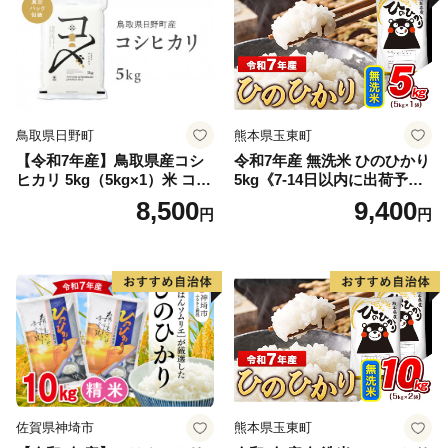
鳥取県日野町
熊本県玉東町
【令和7年産】鳥取県産コシ
令和7年産 無洗米 ひのひかり
ヒカリ 5kg（5kg×1）米 コシ
5kg《7-14日以内に出荷予定
ヒカリ こしひかり お米 白米
(土日祝除く)》コメ 米 無洗米
8,500
9,400
円
円
精米 5キロ おこめ こめ コメ
高レビュー｜人気米 熊本県
真空パック包装 真空包装 長
産米 お米 生活応援米
期保存 単一原料米 鳥取県日
野町産 Elevation
佐賀県神埼市
熊本県玉東町