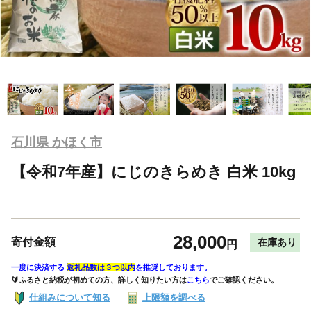
石川県 かほく市
【令和7年産】にじのきらめき 白米 10kg
28,000
寄付金額
在庫あり
円
一度に決済する
返礼品数は３つ以内
を推奨しております。
🔰ふるさと納税が初めての方、詳しく知りたい方は
こちら
でご確認ください。
仕組みについて知る
上限額を調べる