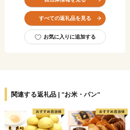
段丘地、沖積低地、海岸砂丘地で形成されており、北部
では大海川が日本海に、南部では宇ノ気川が河北潟に注
すべての返礼品を見る
いでいます。また、これらの地形と一体となった緑豊か
な自然環境を有しています。
世界的哲学者である西田幾多郎の故郷でもあるかほく
お気に入りに追加する
市には、純粋に哲学をテーマとした世界でも類が無い博
物館「西田幾多郎記念哲学館」があります。また、彼が
大変な猫好きであったことや、姉妹都市メスキルヒ市
（ドイツ）との関係に由来した、猫をテーマとする仮装
ダンスコンテスト「猫にゃんグランプリ」はかほく市の
夏の風物詩となっています。
また、日本海側有数の縄文貝塚・国指定史跡上山田貝
関連する返礼品 | "お米・パン"
塚や、大海西山弥生の里遺跡公園をはじめ、漁具類に込
められた民衆の知恵を紹介する海と渚の博物館があるほ
か、のと里山海道にある道の駅高松では、日本海が一望
できる「夕陽カフェ」を設置し、かほく市のグルメを堪
能しながら夕陽を眺めるスポットとして多くの観光客に