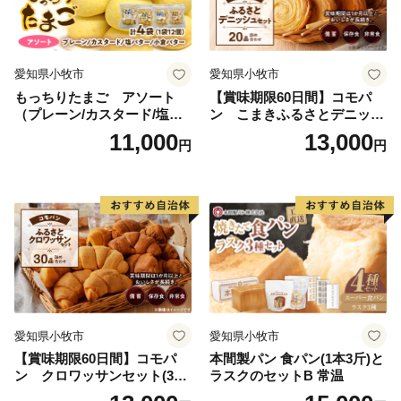
利用されています。
愛知県小牧市
愛知県小牧市
もっちりたまご アソート
【賞味期限60日間】コモパ
（プレーン/カスタード/塩バ
ン こまきふるさとデニッシ
ター/小倉バター）
ュセット（20個入り）／災害
11,000
13,000
円
円
用備蓄 保存食 非常食 防災グ
ッズにも
愛知県小牧市
愛知県小牧市
【賞味期限60日間】コモパ
本間製パン 食パン(1本3斤)と
ン クロワッサンセット(30
ラスクのセットB 常温
個入り)／災害用備蓄 保存食