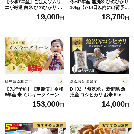
【令和7年産】ごはんソムリ
令和7年産 無洗米 ひのひかり
エが厳選 白米 ひのひかり 10
10kg《7-14日以内に出荷予定
kg【神埼市産 米 お米 精米 白
(土日祝除く)》コメ 米 無洗米
19,000
18,700
円
円
米 10kg 5kg×2 ひのひかり ブ
令和7年産 高レビュー｜人気
ランド米 食味鑑定士】(H063
米 熊本県産米 お米 生活応援
164)
米
福島県南相馬市
新潟県新潟県庁
【先行予約】【定期便】令和
DH02 「無洗米」 新潟県 魚
8年産 米 ミルキークイーン
沼産 コシヒカリ お米 5kg こ
白米 45kg (5kg×9回) | ミルキ
しひかり 精米 米（お米の美
153,000
14,000
円
円
ークイーン 米5kg 福島 福島
味しい炊き方ガイド付き）
県産 福島産 精米 お米 米 コ
メ 武田ファーム サムランド
福島県 南相馬市 cu006-ae