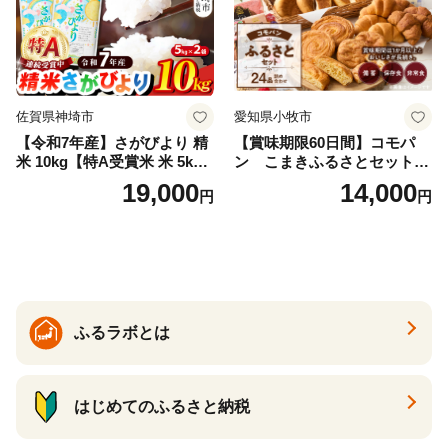
佐賀県神埼市
愛知県小牧市
【令和7年産】さがびより 精
【賞味期限60日間】コモパ
米 10kg【特A受賞米 米 5kg×
ン こまきふるさとセット
2袋 お米 コメ こめ 国産 美味
（24個入り）／災害用備蓄
19,000
14,000
円
円
しい ブランド米 人気 ランキ
保存食 非常食 防災グッズに
ング 増田米穀】(H015224)
も
ふるラボとは
はじめてのふるさと納税