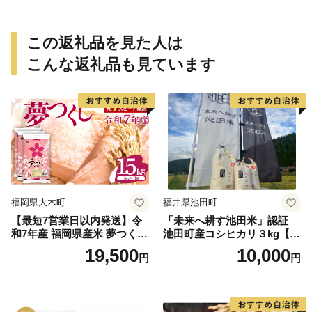
この返礼品を見た人は
こんな返礼品も見ています
福岡県大木町
福井県池田町
【最短7営業日以内発送】令
「未来へ耕す池田米」認証
和7年産 福岡県産米 夢つくし
池田町産コシヒカリ３kg【お
15kg 精米 ※北海道・沖縄・
1人様につき３セットまで】
19,500
10,000
円
円
離島は配送不可