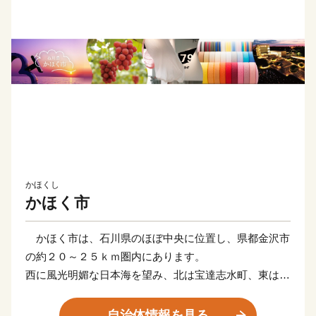
かほくし
かほく市
かほく市は、石川県のほぼ中央に位置し、県都金沢市
の約２０～２５ｋｍ圏内にあります。
西に風光明媚な日本海を望み、北は宝達志水町、東は津
幡町に、南は内灘町に接しています。
地勢については、東から西に向かい、山地、丘陵地、
自治体情報を見る