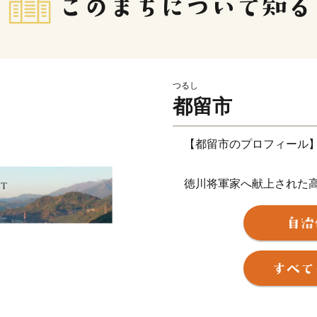
つるし
都留市
【都留市のプロフィール
徳川将軍家へ献上された高
まち
清らかで豊富な富士山湧水
ます。
古来より盛んな伝統織物は
スのシェアを誇ります。