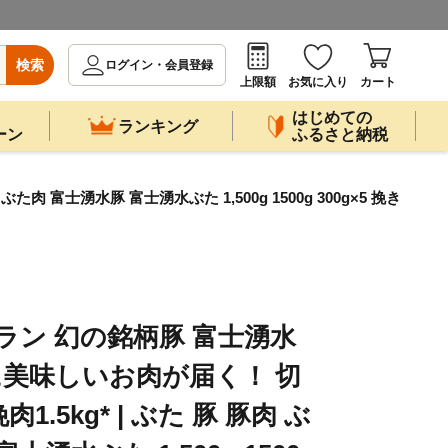
検索
ログイン・会員登録
上限額
お気に入り
カート
はじめての
ランキング
ーン
ふるさと納税
 富士湧水豚 富士湧水ぶた 1,500g 1500g 300g×5 挽き
ラン 幻の銘柄豚 富士湧水
に美味しいお肉が届く！ 切
肉1.5kg* | ぶた 豚 豚肉 ぶ