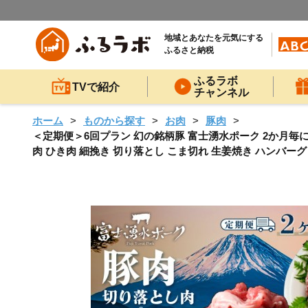
地域とあなたを元気にする
ふるさと納税
ふるラボ
TVで紹介
チャンネル
ホーム
ものから探す
お肉
豚肉
＜定期便＞6回プラン 幻の銘柄豚 富士湧水ポーク 2か月毎に美味しいお
肉 ひき肉 細挽き 切り落とし こま切れ 生姜焼き ハンバーグ