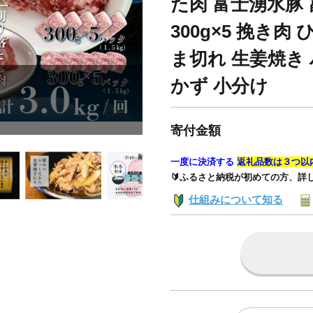
た肉 富士湧水豚 富
300g×5 挽き肉
ま切れ 生姜焼き
かず 小分け
寄付金額
一度に決済する
返礼品数は３つ以
🔰ふるさと納税が初めての方、詳
仕組みについて知る