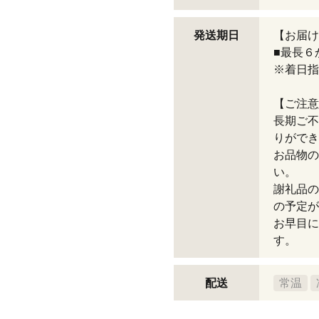
発送期日
【お届け
■最長６
※着日指
【ご注意
長期ご不
りができ
お品物の
い。
謝礼品の
の予定が
お早目に
す。
配送
常温