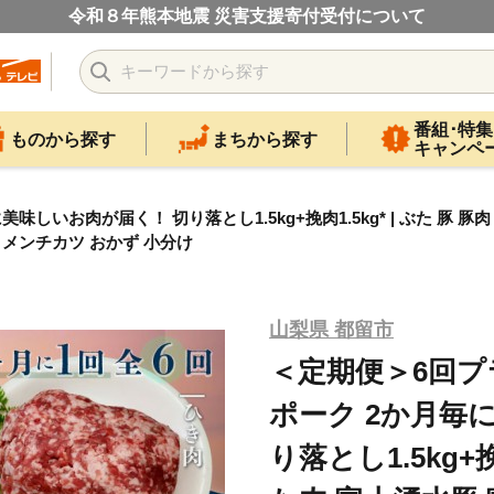
令和８年熊本地震 災害支援寄付受付について
番組･特集
ものから探す
まちから探す
キャンペ
肉が届く！ 切り落とし1.5kg+挽肉1.5kg* | ぶた 豚 豚肉 ぶた肉
 メンチカツ おかず 小分け
山梨県 都留市
＜定期便＞6回プ
ポーク 2か月毎
り落とし1.5kg+挽