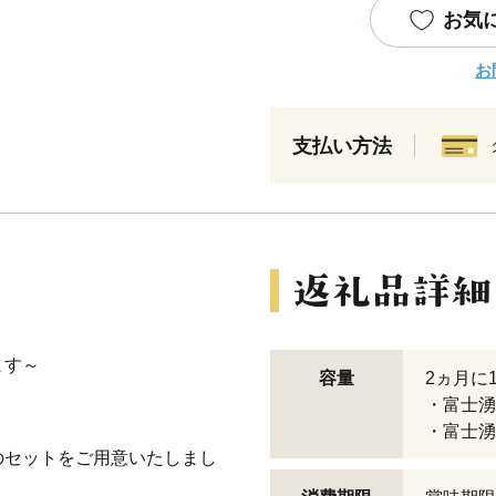
お気
お
支払い方法
ます～
容量
2ヵ月に
・富士湧
・富士湧
のセットをご用意いたしまし