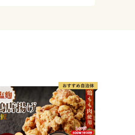
寝具、果物（シャインマスカット、
ーヒー、天然酵母パン、純米醸造酢等
したＯＬ編」
子さん。
み方を覚えてもらおう編」
生編」
編