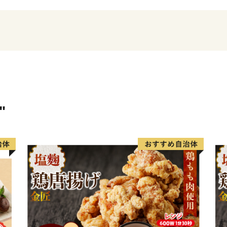
＜主な返礼品＞
高級羽毛ふとん、高級羽毛
桃）、富士湧水ポーク、コ
◇都留市のＰＲ用動画◇
"
●都留CM第１弾「つるに恋
出演は都留市出身の白須慶
●都留CM第２弾「都留の読
●都留CM第３弾「第二の人
都留市に移住してきた夫婦