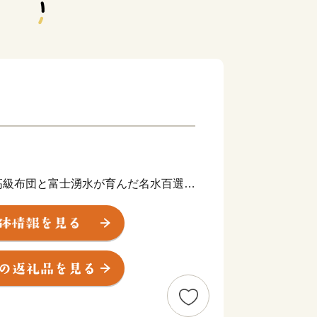
】
級布団と富士湧水が育んだ名水百選の
が旨味を追及した上質な特産品を育み
、高級羽毛布団として全国トップクラ