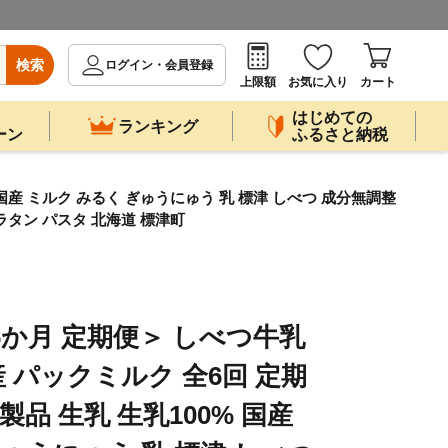
検索
ログイン・会員登録
上限額
お気に入り
カート
はじめての
ランキング
ーン
ふるさと納税
% 国産 ミルク みるく ぎゅうにゅう 乳 標津 しべつ 成分無調整
グラタン パスタ 北海道 標津町
 6か月 定期便＞ しべつ牛乳
道産 パックミルク 全6回 定期
製品 生乳 生乳100% 国産