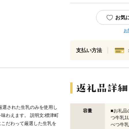
お気
お
支払い方法
厳選された生乳のみを使用し
容量
■お礼品
味わえます。 説明文:標津町
つ牛乳1
にこだわって厳選した生乳を
べつ牛乳