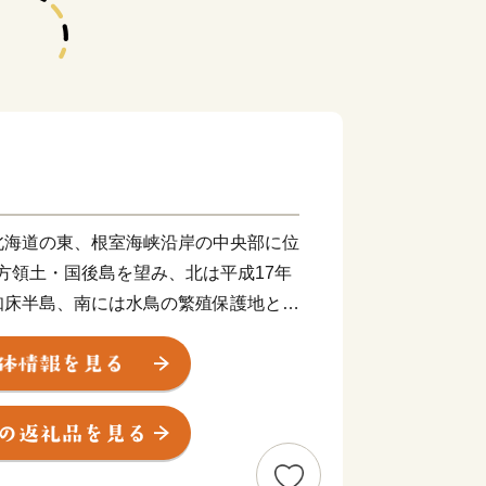
北海道の東、根室海峡沿岸の中央部に位
北方領土・国後島を望み、北は平成17年
知床半島、南には水鳥の繁殖保護地とし
る登録湿地となった原生花園と野鳥の宝
床連山の裾野に広がる平野部には大酪農
な地です。町の面積は624.69平方
湿原から広がる根釧原野の終着地として
なる山並みなど海、山、川、平野の多様
い雄大で豊かな自然環境のもと、国内屈