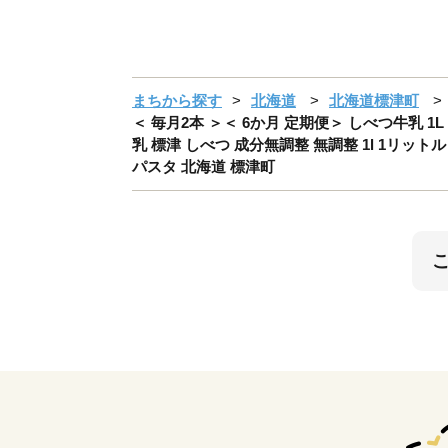
まちから探す
北海道
北海道標津町
＜ 毎月2本 ＞＜ 6か月 定期便＞ しべつ牛乳 1L
乳 標津 しべつ 成分無調整 無調整 1l 1リットル
パスタ 北海道 標津町