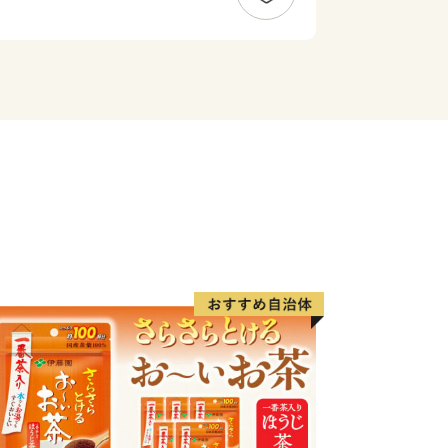
ホタテ貝を主力とする漁業、これを加工
、ホタテ製品などを製造出荷する水産加
な牧草地で約2万頭の乳牛により牛乳を
とする「生産のまち」です。