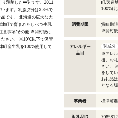
くり殺菌した牛乳です。2011
町/製造
100%(
います。乳脂肪分は3.8%で
品です。 北海道の広大な大
標津町で育まれたしべつ牛乳
消費期限
賞味期限
※開封後
注意事項/その他 ※開封後は
ださい。 ※10℃以下で保管
乳成分
津町産生乳を100%使用して
アレルギー
品目
※アレル
後、お礼
さい。 
をしてい
お礼品は
となる場
事業者
標津町農
返礼品ID
7085812