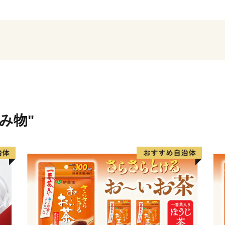
指の漁獲を誇る秋鮭や天然
原料としたいくら、鮭加工
工業による水産業と、広大
出荷する酪農業を基幹産業
飲み物"