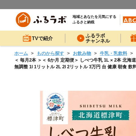
地域とあなたを元気にする
ふるさと納税
ふるラボ
TVで紹介
チャンネル
ホーム
ものから探す
お飲み物
牛乳・乳飲料
＜ 毎月2本 ＞＜ 6か月 定期便＞ しべつ牛乳 1L × 2本 北
無調整 1l 1リットル 2L 2l 2リットル 3万円 台 健康 