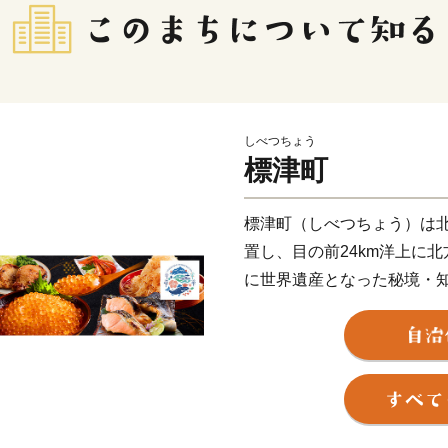
しべつちょう
標津町
標津町（しべつちょう）は
置し、目の前24km洋上に
に世界遺産となった秘境・
て「ラムサール条約」によ
庫・野付半島に囲まれ、知
郷が形成されるなど、風光明媚
キロメートル、地形は釧路
の平野と知床連山の基部と
な地勢を有し、北海道らし