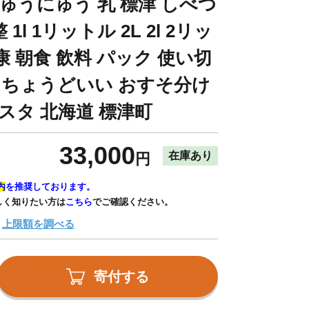
ゅうにゅう 乳 標津 しべつ
l 1リットル 2L 2l 2リッ
健康 朝食 飲料 パック 使い切
利 ちょうどいい おすそ分け
スタ 北海道 標津町
33,000
在庫あり
円
内
を推奨しております。
しく知りたい方は
こちら
でご確認ください。
上限額を調べる
寄付する