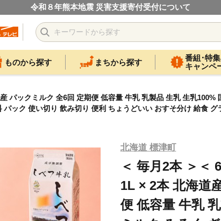
令和８年熊本地震 災害支援寄付受付について
番組･特集
ものから探す
まちから探す
キャンペ
海道産 パックミルク 全6回 定期便 低容量 牛乳 乳製品 生乳 生乳100
朝食 飲料 パック 使い切り 飲み切り 便利 ちょうどいい おすそ分け 給食 
北海道 標津町
＜ 毎月2本 ＞＜
1L × 2本 北海
便 低容量 牛乳 乳