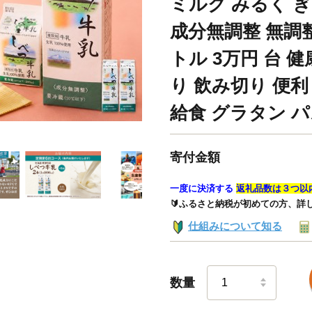
ミルク みるく ぎ
成分無調整 無調整 1
トル 3万円 台 
り 飲み切り 便
給食 グラタン パ
寄付金額
一度に決済する
返礼品数は３つ以
🔰ふるさと納税が初めての方、詳
仕組みについて知る
数量