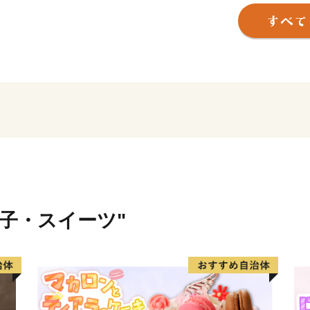
交通の要衝として栄えた歴
近代から現代にかけては活
げてまいりました。
四季折々のイベントも盛んに
つまる「野崎まいり」、夏
り」、秋には32台の地車が
冬には美しいイルミネーシ
市スマイルミネーション」
市ブランドメッセージ「子
を掲げ、福祉・教育・環境
はこれからも人々の笑顔と
菓子・スイーツ"