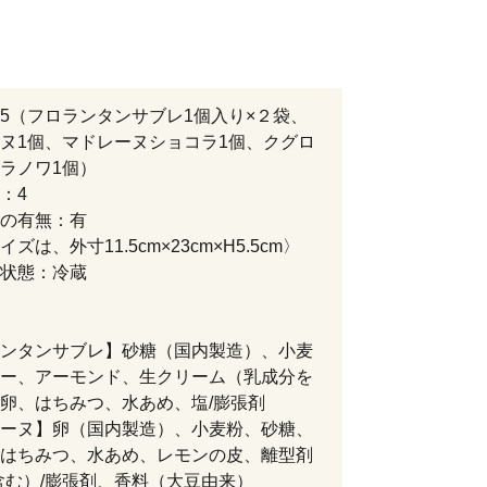
5（フロランタンサブレ1個入り×２袋、
ヌ1個、マドレーヌショコラ1個、クグロ
ラノワ1個）
：4
の有無：有
ズは、外寸11.5cm×23cm×H5.5cm〉
状態：冷蔵
ンタンサブレ】砂糖（国内製造）、小麦
ー、アーモンド、生クリーム（乳成分を
卵、はちみつ、水あめ、塩/膨張剤
ーヌ】卵（国内製造）、小麦粉、砂糖、
はちみつ、水あめ、レモンの皮、離型剤
含む）/膨張剤、香料（大豆由来）