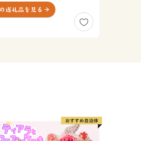
史・文化が調和したまちとして、また、
力あるものづくりのまちとして発展を遂
行われ、春には毎年10万人以上があ
には市民参加型イベント「大東市民まつ
市内を曳行する「だんじりまつり」、
ョンとステージイベントで賑わう「大東
など様々な催しが開催されています。
育てするなら、大都市よりも大東市。」
の充実した近郊住宅都市として、大東市
共に歩み続けていきます。