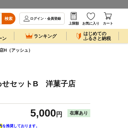
検索
ログイン・会員登録
上限額
お気に入り
カート
はじめての
ランキング
ーン
ふるさと納税
店H（アッシュ）
わせセットB 洋菓子店
5,000
在庫あり
円
内
を推奨しております。