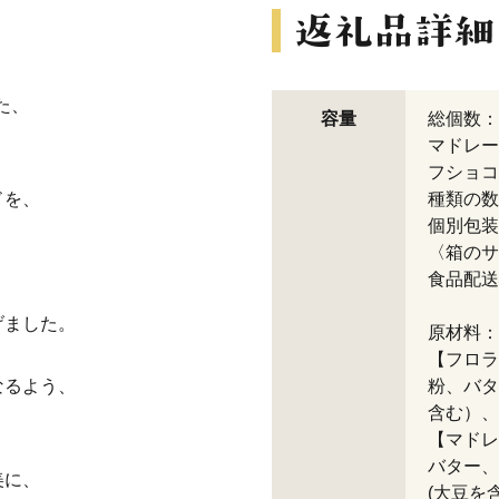
た、
容量
総個数：
マドレー
フショコ
ドを、
種類の数
個別包装
、
〈箱のサイ
食品配送
げました。
原材料：
【フロラ
なるよう、
粉、バタ
含む）、
【マドレ
バター、
美に、
(大豆を