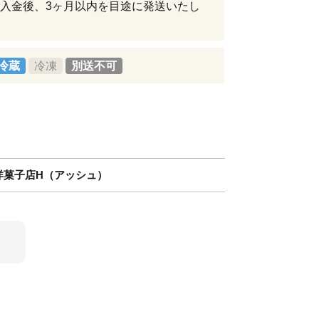
入金後、3ヶ月以内を目途に発送いたし
冷蔵
冷凍
別送不可
洋菓子店H（アッシュ）