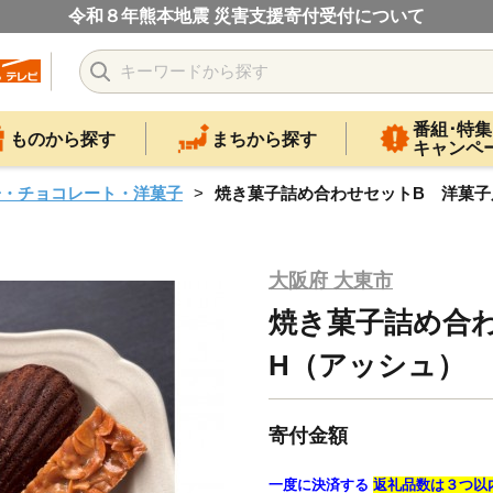
令和８年熊本地震 災害支援寄付受付について
番組･特集
ものから探す
まちから探す
キャンペ
子・チョコレート・洋菓子
焼き菓子詰め合わせセットB 洋菓子
大阪府 大東市
焼き菓子詰め合
H（アッシュ）
寄付金額
一度に決済する
返礼品数は３つ以